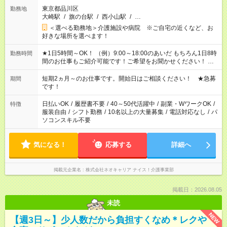
東京都品川区
勤務地
大崎駅
/
旗の台駅
/
西小山駅
/
…
＜選べる勤務地＞介護施設や病院 ※ご自宅の近くなど、お
好きな場所を選べます！
★1日5時間～OK！ （例）9:00～18:00のあいだ もちろん1日8時
勤務時間
間のお仕事もご紹介可能です！ご希望をお聞かせください！ ※
週最低15時間以上の勤務が必要です
短期2ヵ月～のお仕事です。開始日はご相談ください！ ★急募
期間
です！
日払いOK
/
履歴書不要
/
40～50代活躍中
/
副業・WワークOK
/
特徴
服装自由
/
シフト勤務
/
10名以上の大量募集
/
電話対応なし
/
パ
ソコンスキル不要
気になる！
応募する
詳細へ
掲載元企業名
株式会社ネオキャリア ナイス！介護事業部
掲載日：2026.08.05
未読
NEW
【週3日～】少人数だから負担すくなめ＊レクや