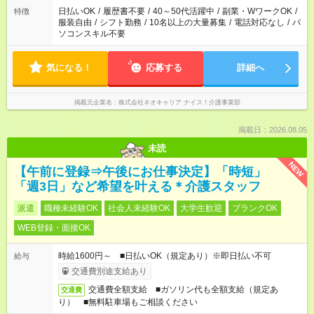
日払いOK
/
履歴書不要
/
40～50代活躍中
/
副業・WワークOK
/
特徴
服装自由
/
シフト勤務
/
10名以上の大量募集
/
電話対応なし
/
パ
ソコンスキル不要
気になる！
応募する
詳細へ
掲載元企業名
株式会社ネオキャリア ナイス！介護事業部
掲載日：2026.08.05
未読
NEW
【午前に登録⇒午後にお仕事決定】「時短」
「週3日」など希望を叶える＊介護スタッフ
派遣
職種未経験OK
社会人未経験OK
大学生歓迎
ブランクOK
WEB登録・面接OK
時給1600円～ ■日払いOK（規定あり）※即日払い不可
給与
交通費別途支給あり
交通費全額支給 ■ガソリン代も全額支給（規定あ
交通費
り） ■無料駐車場もご相談ください