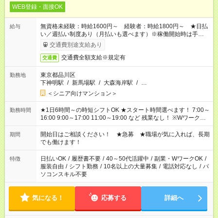
WEB登録・面接OK
無資格未経験：時給1600円～ 経験者：時給1800円～ ★日払
給与
い／週払い制度あり（月払いも選べます）※稼働開始時は手続き
完了次第のお支払いとなります。
交通費別途支給あり
交通費全額支給※規定有
交通費
東京都品川区
勤務地
下神明駅
/
新馬場駅
/
大森海岸駅
/
…
＜シニア向けマンション＞
★1日6時間～の時短シフトOK ★スタート時間選べます！ 7:00～
勤務時間
16:00 9:00～17:00 11:00～19:00 など 残業なし！ ※Wワークの
場合、他のお仕事と合わせ週40時間超の就業はご案内できませ
ん ※法令に基づき、週20時間以上勤務は社会保険への加入対象
開始日はご相談ください！ ★急募 ★職場が気に入れば、長期
期間
となります ※労働者派遣法（日雇い派遣の原則禁止）により、
でも働けます！
短時間・短期間の就業はご案内が難しい場合があります
日払いOK
/
履歴書不要
/
40～50代活躍中
/
副業・WワークOK
/
特徴
服装自由
/
シフト勤務
/
10名以上の大量募集
/
電話対応なし
/
パ
ソコンスキル不要
気になる！
応募する
詳細へ