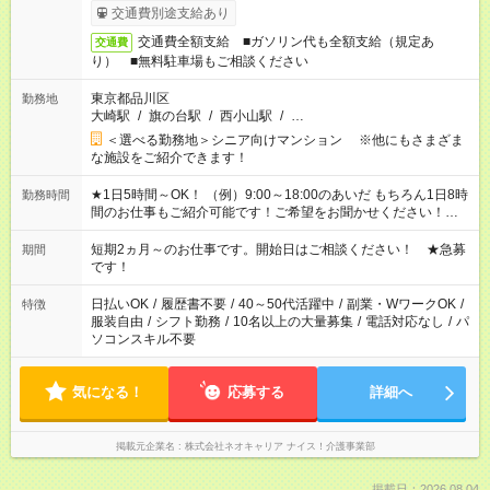
交通費別途支給あり
交通費全額支給 ■ガソリン代も全額支給（規定あ
交通費
り） ■無料駐車場もご相談ください
東京都品川区
勤務地
大崎駅
/
旗の台駅
/
西小山駅
/
…
＜選べる勤務地＞シニア向けマンション ※他にもさまざま
な施設をご紹介できます！
★1日5時間～OK！ （例）9:00～18:00のあいだ もちろん1日8時
勤務時間
間のお仕事もご紹介可能です！ご希望をお聞かせください！★家
庭の都合でお休みが必要な場合も遠慮なくご相談ください。 ※
週最低15時間以上の勤務が必要です
短期2ヵ月～のお仕事です。開始日はご相談ください！ ★急募
期間
です！
日払いOK
/
履歴書不要
/
40～50代活躍中
/
副業・WワークOK
/
特徴
服装自由
/
シフト勤務
/
10名以上の大量募集
/
電話対応なし
/
パ
ソコンスキル不要
気になる！
応募する
詳細へ
掲載元企業名
株式会社ネオキャリア ナイス！介護事業部
掲載日：2026.08.04