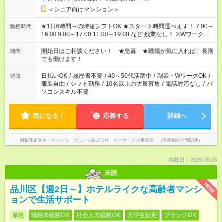
＜シニア向けマンション＞
★1日6時間～の時短シフトOK ★スタート時間選べます！ 7:00～
勤務時間
16:00 9:00～17:00 11:00～19:00 など 残業なし！ ※Wワークの
場合、他のお仕事と合わせ週40時間超の就業はご案内できませ
ん ※法令に基づき、週20時間以上勤務は社会保険への加入対象
開始日はご相談ください！ ★急募 ★職場が気に入れば、長期
期間
となります ※労働者派遣法（日雇い派遣の原則禁止）により、
でも働けます！
短時間・短期間の就業はご案内が難しい場合があります
日払いOK
/
履歴書不要
/
40～50代活躍中
/
副業・WワークOK
/
特徴
服装自由
/
シフト勤務
/
10名以上の大量募集
/
電話対応なし
/
パ
ソコンスキル不要
気になる！
応募する
詳細へ
掲載元企業名
マンパワーグループ株式会社 ケアサービス事業部 （医療福祉介護関連）
掲載日：2026.08.06
未読
NEW
品川区【週2日～】ホテルライクな高齢者マンシ
ョンで生活サポート
派遣
職種未経験OK
社会人未経験OK
大学生歓迎
ブランクOK