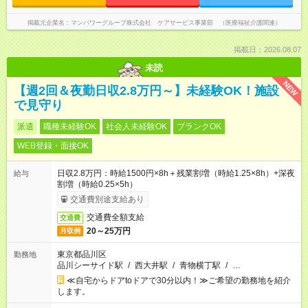
掲載元企業名
マンパワーグループ株式会社 ケアサービス事業部 （医療福祉介護関連）
掲載日：2026.08.07
未読
NEW
【週2回＆夜勤日収2.8万円～】未経験OK！施設
で見守り
派遣
職種未経験OK
社会人未経験OK
ブランクOK
WEB登録・面接OK
日収2.8万円：時給1500円×8h＋残業割増（時給1.25×8h）+深夜
給与
割増（時給0.25×5h）
交通費別途支給あり
交通費全額支給
交通費
20～25万円
月収例
東京都品川区
勤務地
品川シーサイド駅
/
西大井駅
/
青物横丁駅
/
…
≪自宅からドアtoドアで30分以内！≫ご希望の勤務地を紹介
します。