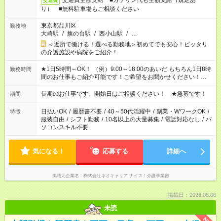
交通費全額支給 ■ガソリン代も全額支給（規定あ
交通費
り） ■無料駐車場もご相談ください
東京都品川区
勤務地
大崎駅
/
旗の台駅
/
西小山駅
/
…
＜近所で働ける！選べる勤務地＞初めてでも安心！ピッタリ
の介護施設や病院をご紹介！
★1日5時間～OK！ （例）9:00～18:00のあいだ もちろん1日8時
勤務時間
間のお仕事もご紹介可能です！ご希望をお聞かせください！★家
庭の都合でお休みが必要な場合も遠慮なくご相談ください。 ※
週最低15時間以上の勤務が必要です
長期のお仕事です。開始日はご相談ください！ ★急募です！
期間
日払いOK
/
履歴書不要
/
40～50代活躍中
/
副業・WワークOK
/
特徴
服装自由
/
シフト勤務
/
10名以上の大量募集
/
電話対応なし
/
パ
ソコンスキル不要
気になる！
応募する
詳細へ
掲載元企業名
株式会社ネオキャリア ナイス！介護事業部
掲載日：2026.08.06
未読