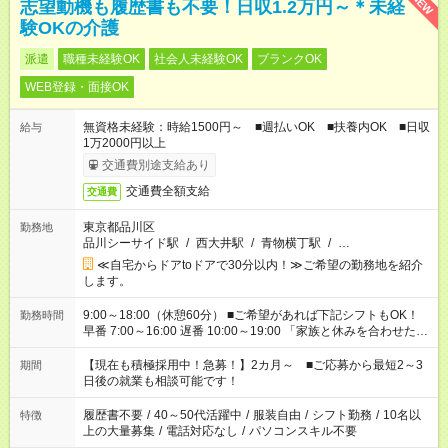
NEW
志望動機も履歴書も不要！日収1.2万円～＊未経
験OKの介護
派遣
職種未経験OK
社会人未経験OK
ブランクOK
WEB登録・面接OK
無資格未経験：時給1500円～ ■週払いOK ■扶養内OK ■日収
給与
1万2000円以上
交通費別途支給あり
交通費全額支給
交通費
東京都品川区
勤務地
品川シーサイド駅
/
西大井駅
/
青物横丁駅
/
…
≪自宅からドアtoドアで30分以内！≫ご希望の勤務地を紹介
します。
9:00～18:00（休憩60分） ■ご希望があれば下記シフトもOK！
勤務時間
早番 7:00～16:00 遅番 10:00～19:00 「家族と休みを合わせた
い」 「余裕を持って夕飯の準備がしたい」 「できれば残業はし
たくない」 など、ご希望を教えてくださいね。 ※Wワーク希望
【現在も積極採用中！急募！】2カ月～ ■ご応募から最短2～3
期間
の方へ 今ご覧のお仕事で希望する勤務時間と、もう1つのお仕事
日後の就業も相談可能です！
の勤務時間。 合計で週40時間を超える場合は応募できません。
履歴書不要
/
40～50代活躍中
/
服装自由
/
シフト勤務
/
10名以
特徴
上の大量募集
/
電話対応なし
/
パソコンスキル不要