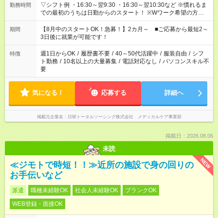
▽シフト例 ・16:30～翌9:30 ・16:30～翌10:30など ※慣れるま
勤務時間
での最初のうちは日勤からのスタート！ ※Wワーク希望の方へ
今ご覧のお仕事で希望する勤務時間と、もう1つのお仕事の勤務
時間。 合計で週40時間を超える場合は応募できません。
【8月中のスタートOK！急募！】2カ月～ ■ご応募から最短2～
期間
3日後に就業が可能です！
週1日からOK
/
履歴書不要
/
40～50代活躍中
/
服装自由
/
シフ
特徴
ト勤務
/
10名以上の大量募集
/
電話対応なし
/
パソコンスキル不
要
気になる！
応募する
詳細へ
掲載元企業名
日研トータルソーシング株式会社 メディカルケア事業部
掲載日：2026.08.06
未読
NEW
≪ジモトで時短！！≫近所の施設で身の回りの
お手伝いなど
派遣
職種未経験OK
社会人未経験OK
ブランクOK
WEB登録・面接OK