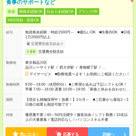
食事のサポートなど
派遣
職種未経験OK
社会人未経験OK
ブランクOK
WEB登録・面接OK
無資格未経験：時給1500円～ ■週払いOK ■扶養内OK ■日収
給与
1万2000円以上
交通費別途支給あり
交通費全額支給
交通費
東京都品川区
勤務地
品川シーサイド駅
/
西大井駅
/
青物横丁駅
/
…
デイサービス ■勤務地選べます！お気軽にご相談ください！
9:00～18:00（休憩60分） ■ご希望があれば下記シフトもOK！
勤務時間
早番 7:00～16:00 遅番 10:00～19:00 「家族と休みを合わせた
い」 「余裕を持って夕飯の準備がしたい」 「できれば残業はし
たくない」 など、ご希望を教えてくださいね。 ※Wワーク希望
【現在も積極採用中！急募！】2カ月～ ■ご応募から最短2～3
期間
の方へ 今ご覧のお仕事で希望する勤務時間と、もう1つのお仕事
日後の就業も相談可能です！
の勤務時間。 合計で週40時間を超える場合は応募できません。
履歴書不要
/
40～50代活躍中
/
服装自由
/
シフト勤務
/
10名以
特徴
上の大量募集
/
電話対応なし
/
パソコンスキル不要
気になる！
応募する
詳細へ