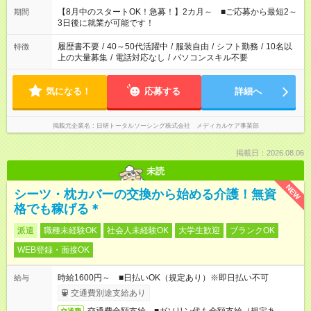
「できれば残業はしたくない」 など、ご希望を教えてください
【8月中のスタートOK！急募！】2カ月～ ■ご応募から最短2～
期間
ね。 ※Wワーク希望の方へ 今ご覧のお仕事で希望する勤務時間
3日後に就業が可能です！
と、もう1つのお仕事の勤務時間。 合計で週40時間を超える場
合は応募できません。
履歴書不要
/
40～50代活躍中
/
服装自由
/
シフト勤務
/
10名以
特徴
上の大量募集
/
電話対応なし
/
パソコンスキル不要
気になる！
応募する
詳細へ
掲載元企業名
日研トータルソーシング株式会社 メディカルケア事業部
掲載日：2026.08.06
未読
NEW
シーツ・枕カバーの交換から始める介護！無資
格でも稼げる＊
派遣
職種未経験OK
社会人未経験OK
大学生歓迎
ブランクOK
WEB登録・面接OK
時給1600円～ ■日払いOK（規定あり）※即日払い不可
給与
交通費別途支給あり