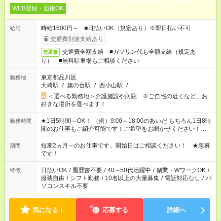
WEB登録・面接OK
時給1600円～ ■日払いOK（規定あり）※即日払い不可
給与
交通費別途支給あり
交通費全額支給 ■ガソリン代も全額支給（規定あ
交通費
り） ■無料駐車場もご相談ください
東京都品川区
勤務地
大崎駅
/
旗の台駅
/
西小山駅
/
…
＜選べる勤務地＞介護施設や病院 ※ご自宅の近くなど、お
好きな場所を選べます！
★1日5時間～OK！ （例）9:00～18:00のあいだ もちろん1日8時
勤務時間
間のお仕事もご紹介可能です！ご希望をお聞かせください！★家
庭の都合でお休みが必要な場合も遠慮なくご相談ください。 ※
週最低15時間以上の勤務が必要です
短期2ヵ月～のお仕事です。開始日はご相談ください！ ★急募
期間
です！
日払いOK
/
履歴書不要
/
40～50代活躍中
/
副業・WワークOK
/
特徴
服装自由
/
シフト勤務
/
10名以上の大量募集
/
電話対応なし
/
パ
ソコンスキル不要
気になる！
応募する
詳細へ