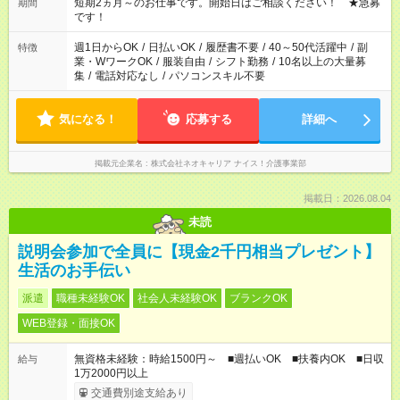
い」など ご希望にあったお仕事をご案内いたします。 ※未経験
短期2ヵ月～のお仕事です。開始日はご相談ください！ ★急募
期間
の方の場合は1～2ヶ月間は日中での仕事を経験いただき、 お
です！
仕事に慣れてからの夜勤になります。 ★家庭の都合でお休みが
必要な場合も遠慮なくご相談ください。
週1日からOK
/
日払いOK
/
履歴書不要
/
40～50代活躍中
/
副
特徴
業・WワークOK
/
服装自由
/
シフト勤務
/
10名以上の大量募
集
/
電話対応なし
/
パソコンスキル不要
気になる！
応募する
詳細へ
掲載元企業名
株式会社ネオキャリア ナイス！介護事業部
掲載日：2026.08.04
未読
説明会参加で全員に【現金2千円相当プレゼント】
生活のお手伝い
派遣
職種未経験OK
社会人未経験OK
ブランクOK
WEB登録・面接OK
無資格未経験：時給1500円～ ■週払いOK ■扶養内OK ■日収
給与
1万2000円以上
交通費別途支給あり