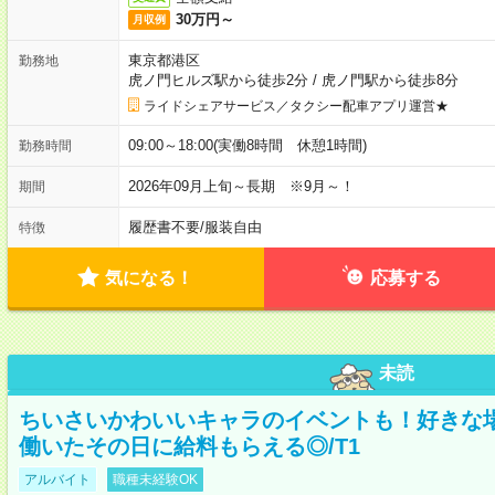
30万円～
月収例
東京都港区
勤務地
虎ノ門ヒルズ駅から徒歩2分
/
虎ノ門駅から徒歩8分
ライドシェアサービス／タクシー配車アプリ運営★
09:00～18:00(実働8時間 休憩1時間)
勤務時間
2026年09月上旬～長期 ※9月～！
期間
履歴書不要
/
服装自由
特徴
気になる！
応募する
未読
ちいさいかわいいキャラのイベントも！好きな
働いたその日に給料もらえる◎/T1
アルバイト
職種未経験OK