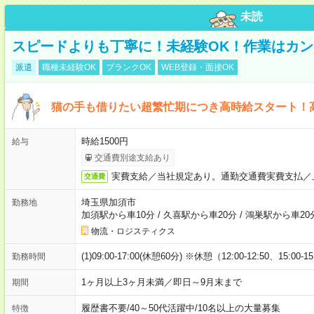
未読
スピードよりも丁寧に！未経験OK！作業はカン
派遣
職種未経験OK
ブランクOK
WEB登録・面接OK
猫の手も借りたい超繁忙期につき高時給スタート！
時給1500円
給与
交通費別途支給あり
実費支給／当社規定あり。通勤交通費実費支払／
交通費
埼玉県加須市
勤務地
加須駅から車10分
/
久喜駅から車20分
/
鴻巣駅から車20
物流・ロジスティクス
(1)09:00-17:00(休憩60分) ※休憩（12:00-12:50、15:00-1
勤務時間
1ヶ月以上3ヶ月未満／即日～9月末まで
期間
履歴書不要
/
40～50代活躍中
/
10名以上の大量募集
特徴