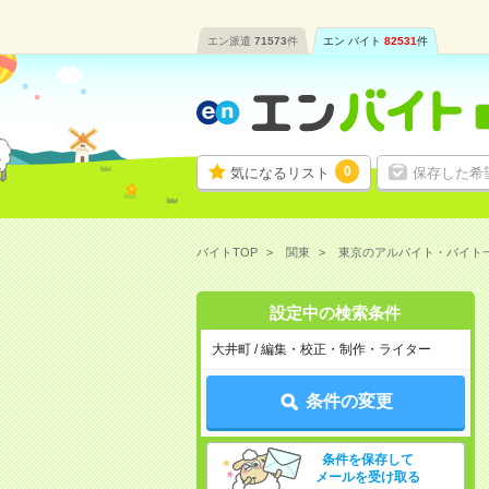
エン派遣
71573
件
エン バイト
82531
件
0
気になるリスト
保存した希
バイトTOP
関東
東京のアルバイト・バイト
設定中の検索条件
大井町 / 編集・校正・制作・ライター
条件の変更
条件を保存して
メールを受け取る