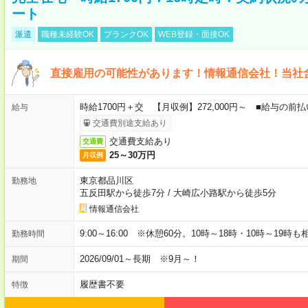
ート
派遣
職種未経験OK
ブランクOK
WEB登録・面接OK
直接雇用の可能性があります！情報通信会社！当社
時給1700円＋交 【月収例】272,000円～ ■給与の
給与
交通費別途支給あり
交通費支給あり
交通費
25～30万円
月収例
東京都品川区
勤務地
五反田駅から徒歩7分
/
大崎広小路駅から徒歩5分
情報通信会社
9:00～16:00 ※休憩60分。10時～18時・10時～19時
勤務時間
2026/09/01～長期 ※9月～！
期間
履歴書不要
特徴