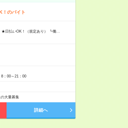
K！のバイト
 ★日払いOK！（規定あり） ┗働…
：00～21：00
以上の大量募集
詳細へ