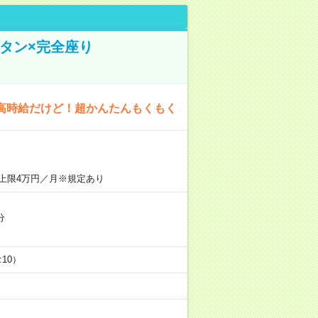
タン×完全座り
高時給だけど！超かんたんもくもく
上限4万円／月※規定あり
分
5:10）