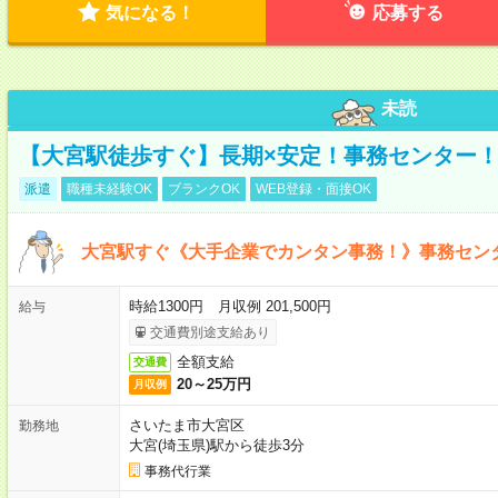
気になる！
応募する
未読
【大宮駅徒歩すぐ】長期×安定！事務センター
派遣
職種未経験OK
ブランクOK
WEB登録・面接OK
大宮駅すぐ《大手企業でカンタン事務！》事務セン
時給1300円 月収例 201,500円
給与
交通費別途支給あり
全額支給
交通費
20～25万円
月収例
さいたま市大宮区
勤務地
大宮(埼玉県)駅から徒歩3分
事務代行業