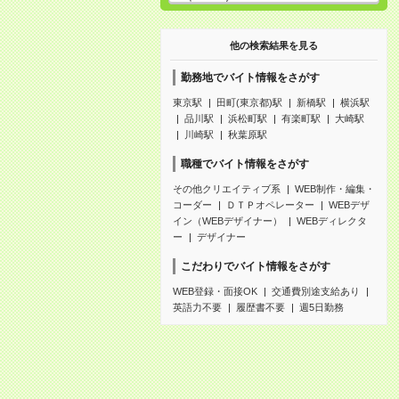
他の検索結果を見る
勤務地でバイト情報をさがす
東京駅
田町(東京都)駅
新橋駅
横浜駅
品川駅
浜松町駅
有楽町駅
大崎駅
川崎駅
秋葉原駅
職種でバイト情報をさがす
その他クリエイティブ系
WEB制作・編集・
コーダー
ＤＴＰオペレーター
WEBデザ
イン（WEBデザイナー）
WEBディレクタ
ー
デザイナー
こだわりでバイト情報をさがす
WEB登録・面接OK
交通費別途支給あり
英語力不要
履歴書不要
週5日勤務