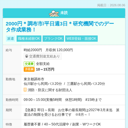
掲載日：2026.08.06
未読
2000円＊調布市/平日週3日＊研究機関でのデー
タ作成業務！
派遣
職種未経験OK
ブランクOK
WEB登録・面接OK
時給2000円 月収例 120,000円
給与
交通費別途支給あり
全額支給
交通費
10～15万円
月収例
東京都調布市
勤務地
仙川駅から民間バス20分
/
三鷹駅から民間バス20分
消防・防災に関する財団法人
09:00～15:00(実働5時間 休憩1時間) #15時まで
勤務時間
【急募】即日～長期 お仕事の最長期間は2027年3月末迄 派
期間
遣法の制限を受けるお仕事です ※8月～！
履歴書不要
/
40～50代活躍中
/
副業・WワークOK
特徴