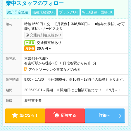
業中スタッフのフォロー
紹介予定派遣
職種未経験OK
ブランクOK
WEB登録・面接OK
時給1650円＋交 【月収例】346,500円～ ■給与の前払いが可
給与
能な速払いサービスあり
交通費別途支給あり
交通費支給あり
交通費
30万円～
月収例
東京都千代田区
勤務地
有楽町駅から徒歩2分
/
日比谷駅から徒歩1分
アウトソーシング事業などの会社
9:00～17:30 ※休憩60分。※10時～18時半の勤務もあります。
勤務時間
2026/09/01～長期 ※開始日はご相談可能です！ ※9月～！
期間
履歴書不要
特徴
気になる！
応募する
詳細へ