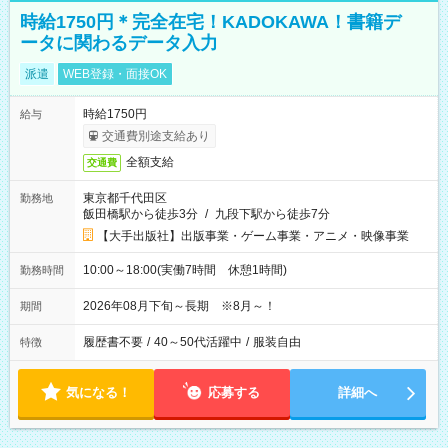
時給1750円＊完全在宅！KADOKAWA！書籍デ
ータに関わるデータ入力
派遣
WEB登録・面接OK
時給1750円
給与
交通費別途支給あり
全額支給
交通費
東京都千代田区
勤務地
飯田橋駅から徒歩3分
/
九段下駅から徒歩7分
【大手出版社】出版事業・ゲーム事業・アニメ・映像事業
10:00～18:00(実働7時間 休憩1時間)
勤務時間
2026年08月下旬～長期 ※8月～！
期間
履歴書不要
/
40～50代活躍中
/
服装自由
特徴
気になる！
応募する
詳細へ