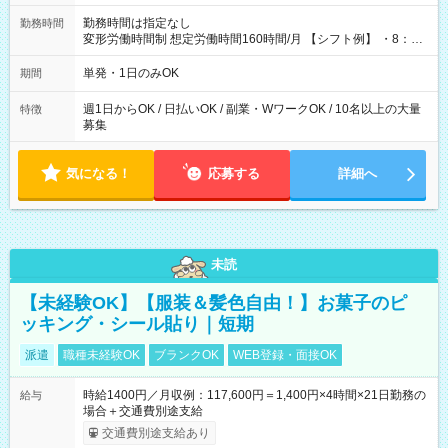
勤務時間は指定なし
勤務時間
変形労働時間制 想定労働時間160時間/月 【シフト例】 ・8：00
～21：00
単発・1日のみOK
期間
週1日からOK / 日払いOK / 副業・WワークOK / 10名以上の大量
特徴
募集
気になる！
応募する
詳細へ
未読
【未経験OK】【服装＆髪色自由！】お菓子のピ
ッキング・シール貼り｜短期
派遣
職種未経験OK
ブランクOK
WEB登録・面接OK
時給1400円／月収例：117,600円＝1,400円×4時間×21日勤務の
給与
場合＋交通費別途支給
交通費別途支給あり