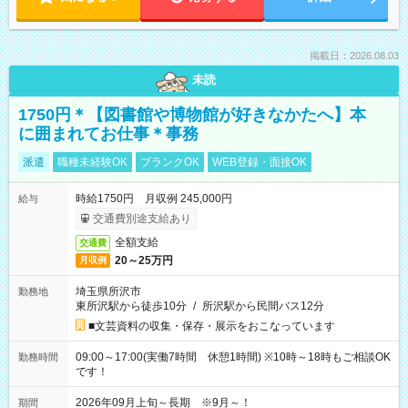
掲載日：2026.08.03
未読
1750円＊【図書館や博物館が好きなかたへ】本
に囲まれてお仕事＊事務
派遣
職種未経験OK
ブランクOK
WEB登録・面接OK
時給1750円 月収例 245,000円
給与
交通費別途支給あり
全額支給
交通費
20～25万円
月収例
埼玉県所沢市
勤務地
東所沢駅から徒歩10分
/
所沢駅から民間バス12分
■文芸資料の収集・保存・展示をおこなっています
09:00～17:00(実働7時間 休憩1時間) ※10時～18時もご相談OK
勤務時間
です！
2026年09月上旬～長期 ※9月～！
期間