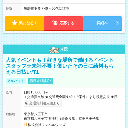
履歴書不要
/
40～50代活躍中
特徴
気になる！
応募する
詳細へ
未読
人気イベントも！好きな場所で働けるイベント
スタッフ☆来社不要！働いたその日に給料もら
える日払い/T1
アルバイト
職種未経験OK
日給13,000円～
給与
＋交通費支給 ★交通費全額支給！ ┗案件により規定あり ★日払
いOK！（規定あり） ┗働いたその日に現金GET♪ お仕事後はコ
交通費別途支給あり
ンビニATMから 日払い分を引き落とせます！ 【試用期間】試
用期間なし
東京都八王子市
勤務地
東京都八王子市明神町（最寄り駅：京王八王子駅）
株式会社ワンベルウッズ