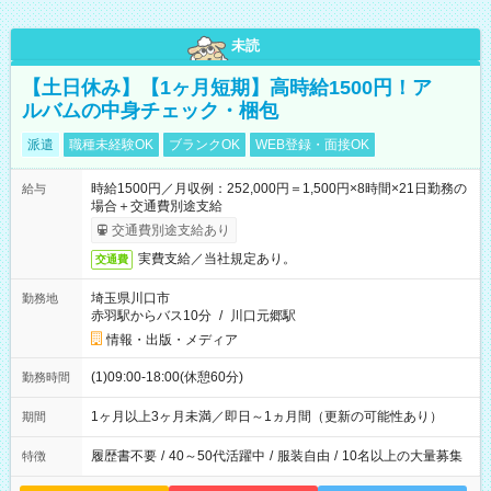
未読
【土日休み】【1ヶ月短期】高時給1500円！ア
ルバムの中身チェック・梱包
派遣
職種未経験OK
ブランクOK
WEB登録・面接OK
時給1500円／月収例：252,000円＝1,500円×8時間×21日勤務の
給与
場合＋交通費別途支給
交通費別途支給あり
実費支給／当社規定あり。
交通費
埼玉県川口市
勤務地
赤羽駅からバス10分
/
川口元郷駅
情報・出版・メディア
(1)09:00-18:00(休憩60分)
勤務時間
1ヶ月以上3ヶ月未満／即日～1ヵ月間（更新の可能性あり）
期間
履歴書不要
/
40～50代活躍中
/
服装自由
/
10名以上の大量募集
特徴