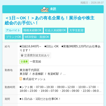
掲載日：2026.08.07
未読
＜1日～OK！＞あの有名企業も！展示会や株主
総会のお手伝い！
アルバイト
職種未経験OK
社会人未経験OK
大学生歓迎
ブランクOK
WEB登録・面接OK
■日給16,840円～ ■日払いOK ■実働3時間5,120円のお仕事あ
給与
ります！
交通費別途支給あり
一部支給
交通費
東京都千代田区
勤務地
東京駅
/
水道橋駅
/
有楽町駅
/
…
株式会社マッシュ
■シフト例 ・07:00～19:30 ・09:00～12:00 ・10:00～17:00 ・
勤務時間
18:00～23:00 ・19:00～07:00 ・20:00～09:00 ・22:00～06:00
etc ★最短で3時間で5,120円のお仕事から 15時間で2万円近く稼
げるお仕事も！ ご希望のお時間に合わせてご紹介！ ※シフトは
■１日のみ・1回だけお仕事OK！
期間
現場によって異なります。 ※勿論、休憩時間はあるのでご安心