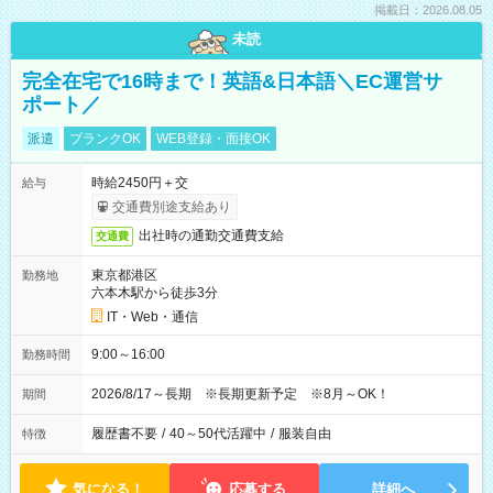
掲載日：2026.08.05
未読
完全在宅で16時まで！英語&日本語＼EC運営サ
ポート／
派遣
ブランクOK
WEB登録・面接OK
時給2450円＋交
給与
交通費別途支給あり
出社時の通勤交通費支給
交通費
東京都港区
勤務地
六本木駅から徒歩3分
IT・Web・通信
9:00～16:00
勤務時間
2026/8/17～長期 ※長期更新予定 ※8月～OK！
期間
履歴書不要
/
40～50代活躍中
/
服装自由
特徴
気になる！
応募する
詳細へ