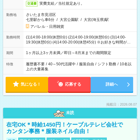
実費支給／当社規定あり。
交通費
さいたま市見沼区
勤務地
七里駅から車6分
/
大宮公園駅
/
大宮(埼玉県)駅
アパレル・日用雑貨
(1)14:00-18:00(休憩0分) (2)14:00-19:00(休憩0分) (3)14:00-
勤務時間
19:30(休憩0分) (4)14:00-20:00(休憩45分) ※お好きな時間が選べ
ます
1ヶ月以上3ヶ月未満／即日～8月末までの期間限定
期間
履歴書不要
/
40～50代活躍中
/
服装自由
/
シフト勤務
/
10名以
特徴
上の大量募集
気になる！
応募する
詳細へ
掲載日：2026.08.07
未読
在宅OK＊時給1450円！ケーブルテレビ会社で
カンタン事務＊服装ネイル自由！