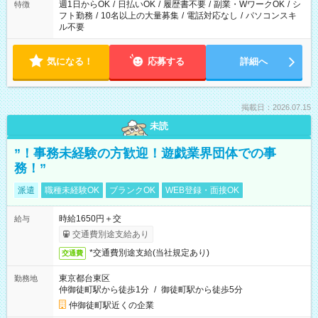
ください！
週1日からOK
/
日払いOK
/
履歴書不要
/
副業・WワークOK
/
シ
特徴
フト勤務
/
10名以上の大量募集
/
電話対応なし
/
パソコンスキ
ル不要
気になる！
応募する
詳細へ
掲載日：2026.07.15
未読
”！事務未経験の方歓迎！遊戯業界団体での事
務！”
派遣
職種未経験OK
ブランクOK
WEB登録・面接OK
時給1650円＋交
給与
交通費別途支給あり
*交通費別途支給(当社規定あり)
交通費
東京都台東区
勤務地
仲御徒町駅から徒歩1分
/
御徒町駅から徒歩5分
仲御徒町駅近くの企業