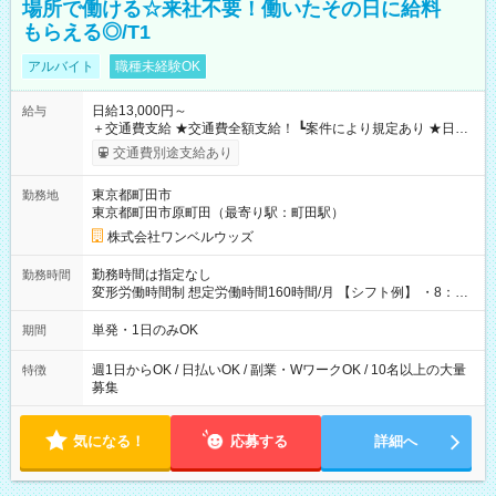
場所で働ける☆来社不要！働いたその日に給料
もらえる◎/T1
アルバイト
職種未経験OK
日給13,000円～
給与
＋交通費支給 ★交通費全額支給！ ┗案件により規定あり ★日払
いOK！（規定あり） ┗働いたその日に現金GET♪ お仕事後はコ
交通費別途支給あり
ンビニATMから 日払い分を引き落とせます！ 【試用期間】試
用期間なし
東京都町田市
勤務地
東京都町田市原町田（最寄り駅：町田駅）
株式会社ワンベルウッズ
勤務時間は指定なし
勤務時間
変形労働時間制 想定労働時間160時間/月 【シフト例】 ・8：00
～21：00
単発・1日のみOK
期間
週1日からOK / 日払いOK / 副業・WワークOK / 10名以上の大量
特徴
募集
気になる！
応募する
詳細へ