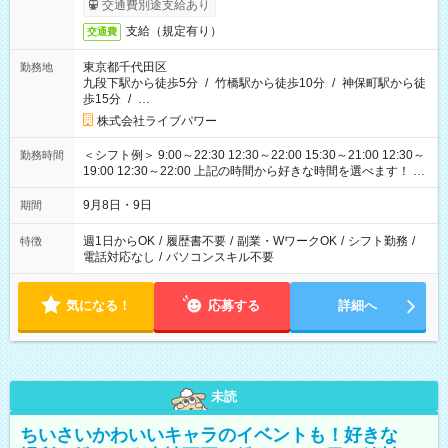
交通費別途支給あり
支給（規定有り）
交通費
東京都千代田区
勤務地
九段下駅から徒歩5分
/
竹橋駅から徒歩10分
/
神保町駅から徒
歩15分
/
…
株式会社ライブパワー
＜シフト例＞ 9:00～22:30 12:30～22:00 15:30～21:00 12:30～
勤務時間
19:00 12:30～22:00 上記の時間から好きな時間を選べます！ ※
時間は変更となる可能性があります
9月8日・9日
期間
週1日からOK
/
履歴書不要
/
副業・WワークOK
/
シフト勤務
/
特徴
電話対応なし
/
パソコンスキル不要
気になる！
応募する
詳細へ
未読
ちいさいかわいいキャラのイベントも！好きな