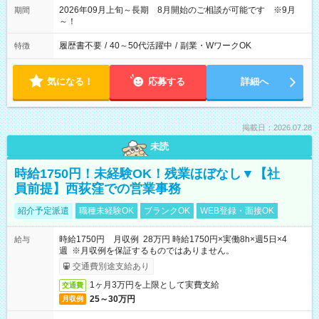
2026年09月上旬～長期 8月開始のご相談が可能です ※9月
期間
～！
履歴書不要
/
40～50代活躍中
/
副業・WワークOK
特徴
気になる！
応募する
詳細へ
掲載日：2026.07.28
未読
時給1750円！未経験OK！残業ほぼなし▼【社
員前提】西荻窪での営業事務
紹介予定派遣
職種未経験OK
ブランクOK
WEB登録・面接OK
時給1750円 月収例 28万円 時給1750円×実働8h×週5日×4
給与
週 ※月収例を保証するものではありません。
交通費別途支給あり
1ヶ月3万円を上限として実費支給
交通費
25～30万円
月収例