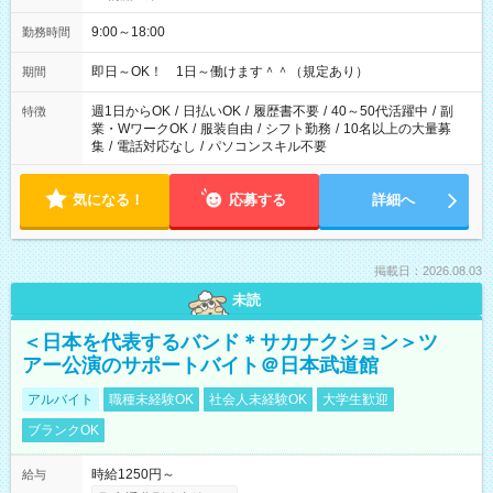
9:00～18:00
勤務時間
即日～OK！ 1日～働けます＾＾（規定あり）
期間
週1日からOK
/
日払いOK
/
履歴書不要
/
40～50代活躍中
/
副
特徴
業・WワークOK
/
服装自由
/
シフト勤務
/
10名以上の大量募
集
/
電話対応なし
/
パソコンスキル不要
気になる！
応募する
詳細へ
掲載日：2026.08.03
未読
＜日本を代表するバンド＊サカナクション＞ツ
アー公演のサポートバイト＠日本武道館
アルバイト
職種未経験OK
社会人未経験OK
大学生歓迎
ブランクOK
時給1250円～
給与