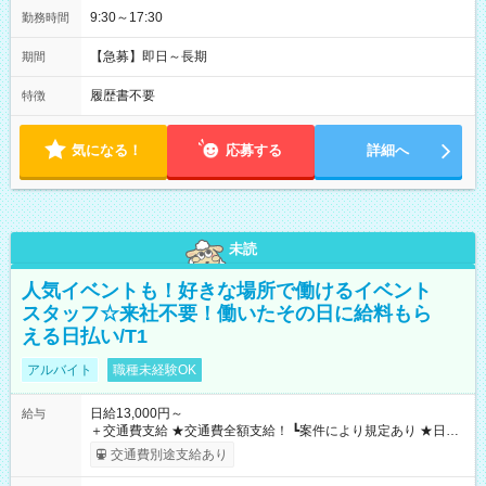
9:30～17:30
勤務時間
【急募】即日～長期
期間
履歴書不要
特徴
気になる！
応募する
詳細へ
未読
人気イベントも！好きな場所で働けるイベント
スタッフ☆来社不要！働いたその日に給料もら
える日払い/T1
アルバイト
職種未経験OK
日給13,000円～
給与
＋交通費支給 ★交通費全額支給！ ┗案件により規定あり ★日払
いOK！（規定あり） ┗働いたその日に現金GET♪ お仕事後はコ
交通費別途支給あり
ンビニATMから 日払い分を引き落とせます！ 【試用期間】試
用期間なし