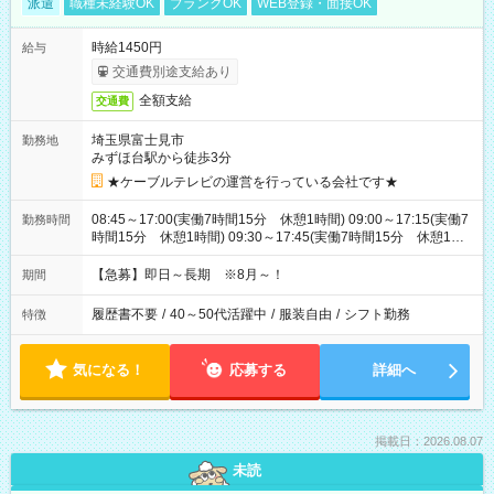
派遣
職種未経験OK
ブランクOK
WEB登録・面接OK
時給1450円
給与
交通費別途支給あり
全額支給
交通費
埼玉県富士見市
勤務地
みずほ台駅から徒歩3分
★ケーブルテレビの運営を行っている会社です★
08:45～17:00(実働7時間15分 休憩1時間) 09:00～17:15(実働7
勤務時間
時間15分 休憩1時間) 09:30～17:45(実働7時間15分 休憩1時
間) ※11:45～20:00：週1回程度遅番あります(在宅勤務OK) ※配
属チームにより
【急募】即日～長期 ※8月～！
期間
履歴書不要
/
40～50代活躍中
/
服装自由
/
シフト勤務
特徴
気になる！
応募する
詳細へ
掲載日：2026.08.07
未読