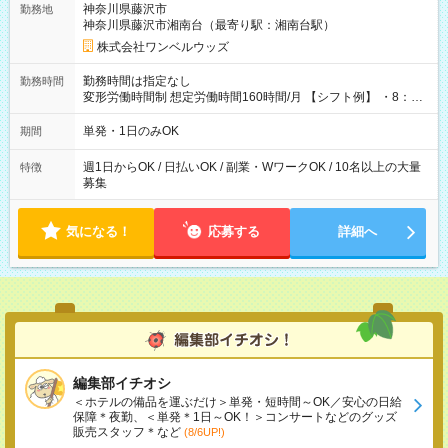
神奈川県藤沢市
勤務地
神奈川県藤沢市湘南台（最寄り駅：湘南台駅）
株式会社ワンベルウッズ
勤務時間は指定なし
勤務時間
変形労働時間制 想定労働時間160時間/月 【シフト例】 ・8：00
～21：00
単発・1日のみOK
期間
週1日からOK / 日払いOK / 副業・WワークOK / 10名以上の大量
特徴
募集
気になる！
応募する
詳細へ
編集部イチオシ
＜ホテルの備品を運ぶだけ＞単発・短時間～OK／安心の日給
保障＊夜勤、＜単発＊1日～OK！＞コンサートなどのグッズ
販売スタッフ＊など
(8/6UP!)