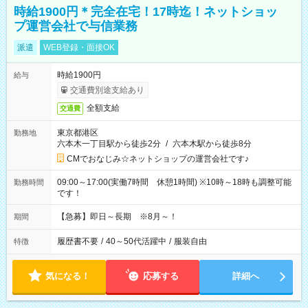
時給1900円＊完全在宅！17時迄！ネットショッ
プ運営会社で与信業務
派遣
WEB登録・面接OK
時給1900円
給与
交通費別途支給あり
全額支給
交通費
東京都港区
勤務地
六本木一丁目駅から徒歩2分
/
六本木駅から徒歩8分
CMでおなじみ☆ネットショップの運営会社です♪
09:00～17:00(実働7時間 休憩1時間) ※10時～18時も調整可能
勤務時間
です！
【急募】即日～長期 ※8月～！
期間
履歴書不要
/
40～50代活躍中
/
服装自由
特徴
気になる！
応募する
詳細へ