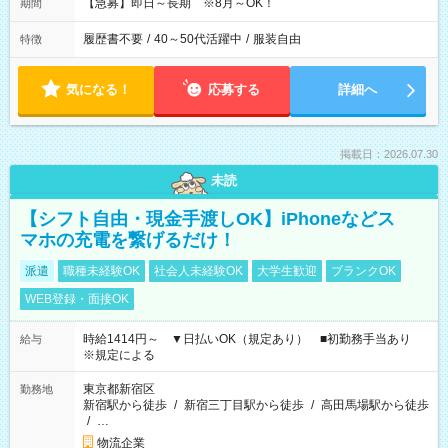
【急募】即日～長期 ※8月～OK！
期間
履歴書不要
/
40～50代活躍中
/
服装自由
特徴
気になる！
応募する
詳細へ
掲載日：2026.07.30
未読
【シフト自由・現金手渡しOK】iPhoneなどス
マホの充電を繋げるだけ！
派遣
職種未経験OK
社会人未経験OK
大学生歓迎
ブランクOK
WEB登録・面接OK
時給1414円～ ▼日払いOK（規定あり） ■初勤務手当あり
給与
※規定による
東京都新宿区
勤務地
新宿駅から徒歩
/
新宿三丁目駅から徒歩
/
高田馬場駅から徒歩
/
…
物流企業