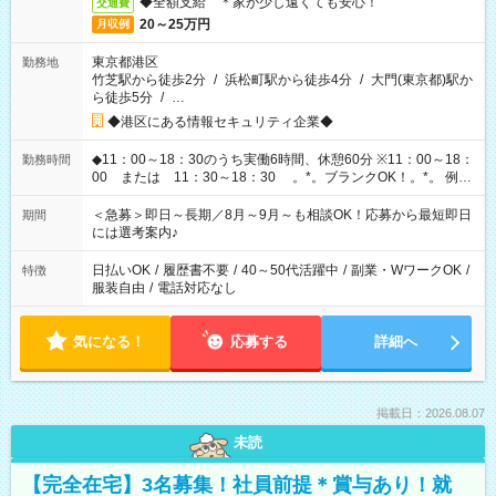
◆全額支給 ＊家が少し遠くても安心！
交通費
20～25万円
月収例
東京都港区
勤務地
竹芝駅から徒歩2分
/
浜松町駅から徒歩4分
/
大門(東京都)駅か
ら徒歩5分
/
…
◆港区にある情報セキュリティ企業◆
◆11：00～18：30のうち実働6時間、休憩60分 ※11：00～18：
勤務時間
00 または 11：30～18：30 。*。ブランクOK！。*。 例え
ば前職が、 在宅/財団法人/事務/コールセンター/受付/販売/カフェ
スタッフ スイーツ販売/ホテルフロント/化粧品販売/など 様々な
＜急募＞即日～長期／8月～9月～も相談OK！応募から最短即日
期間
業界から入社して活躍されています♪
には選考案内♪
日払いOK
/
履歴書不要
/
40～50代活躍中
/
副業・WワークOK
/
特徴
服装自由
/
電話対応なし
気になる！
応募する
詳細へ
掲載日：2026.08.07
未読
【完全在宅】3名募集！社員前提＊賞与あり！就