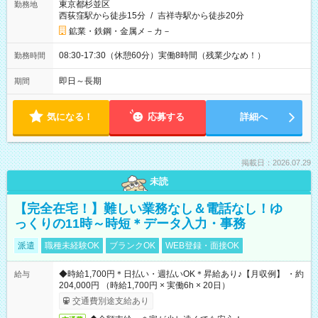
東京都杉並区
勤務地
西荻窪駅から徒歩15分
/
吉祥寺駅から徒歩20分
鉱業・鉄鋼・金属メ－カ－
08:30-17:30（休憩60分）実働8時間（残業少なめ！）
勤務時間
即日～長期
期間
気になる！
応募する
詳細へ
掲載日：2026.07.29
未読
【完全在宅！】難しい業務なし＆電話なし！ゆ
っくりの11時～時短＊データ入力・事務
派遣
職種未経験OK
ブランクOK
WEB登録・面接OK
◆時給1,700円＊日払い・週払いOK＊昇給あり♪【月収例】 ・約
給与
204,000円 （時給1,700円 × 実働6h × 20日）
交通費別途支給あり