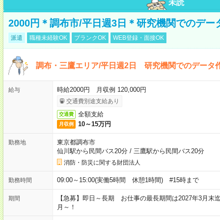
未読
2000円＊調布市/平日週3日＊研究機関でのデ
派遣
職種未経験OK
ブランクOK
WEB登録・面接OK
調布・三鷹エリア/平日週2日 研究機関でのデータ作
時給2000円 月収例 120,000円
給与
交通費別途支給あり
全額支給
交通費
10～15万円
月収例
東京都調布市
勤務地
仙川駅から民間バス20分
/
三鷹駅から民間バス20分
消防・防災に関する財団法人
09:00～15:00(実働5時間 休憩1時間) #15時まで
勤務時間
【急募】即日～長期 お仕事の最長期間は2027年3月末
期間
月～！