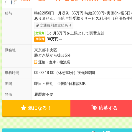
時給2050円 月収例 35万円 時給2050円×実働8h×週
給与
ありません。※給与即受取りサービス利用可（利用条件
交通費別途支給あり
1ヶ月3万円を上限として実費支給
交通費
30万円～
月収例
東京都中央区
勤務地
勝どき駅から徒歩5分
運輸・倉庫・物流業
09:00-18:00（休憩60分）実働8時間
勤務時間
即日～長期 ※開始日相談OK
期間
履歴書不要
特徴
気になる！
応募する