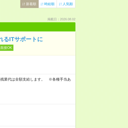
新着順
時給順
人気順
掲載日：2026.08.02
れるITサポートに
面接OK
。
 ※残業代は全額支給します。 ※各種手当あ
。