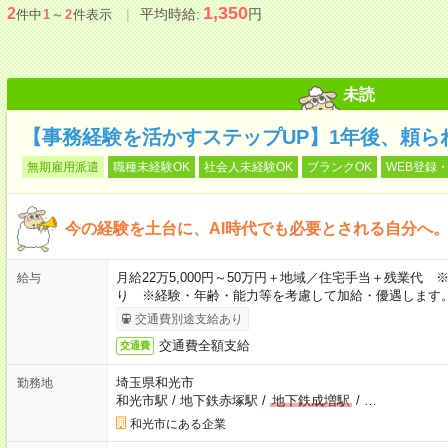
1,350
2
平均時給:
円
件中
1
～
2
件表示
未読
【事務経験を活かすステップUP】1年後、頼ら
無期雇用派遣
職種未経験OK
社会人未経験OK
ブランクOK
WEB登録・
今の経験を土台に、AI時代でも必要とされる自分へ
月給22万5,000円～50万円＋地域／住宅手当＋残業代
給与
り ※経験・年齢・能力等を考慮して加給・優遇します
交通費別途支給あり
交通費全額支給
交通費
埼玉県和光市
勤務地
和光市駅
/
地下鉄赤塚駅
/
地下鉄成増駅
/
…
和光市にある企業