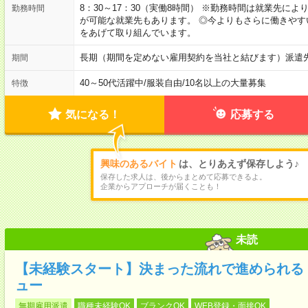
8：30～17：30（実働8時間） ※勤務時間は就業先に
勤務時間
が可能な就業先もあります。 ◎今よりもさらに働きや
をあげて取り組んでいます。
長期（期間を定めない雇用契約を当社と結びます）派遣
期間
40～50代活躍中
/
服装自由
/
10名以上の大量募集
特徴
気になる！
応募する
興味のあるバイト
は、とりあえず保存しよう♪
保存した求人は、後からまとめて応募できるよ。
企業からアプローチが届くことも！
未読
【未経験スタート】決まった流れで進められる！
ュー
無期雇用派遣
職種未経験OK
ブランクOK
WEB登録・面接OK