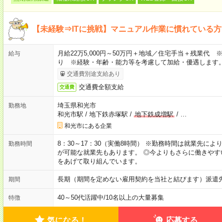
【未経験⇒ITに挑戦】マニュアル作業に慣れている
月給22万5,000円～50万円＋地域／住宅手当＋残業代
給与
り ※経験・年齢・能力等を考慮して加給・優遇します
交通費別途支給あり
交通費全額支給
交通費
埼玉県和光市
勤務地
和光市駅
/
地下鉄赤塚駅
/
地下鉄成増駅
/
…
和光市にある企業
8：30～17：30（実働8時間） ※勤務時間は就業先に
勤務時間
が可能な就業先もあります。 ◎今よりもさらに働きや
をあげて取り組んでいます。
長期（期間を定めない雇用契約を当社と結びます）派遣
期間
40～50代活躍中
/
10名以上の大量募集
特徴
気になる！
応募する