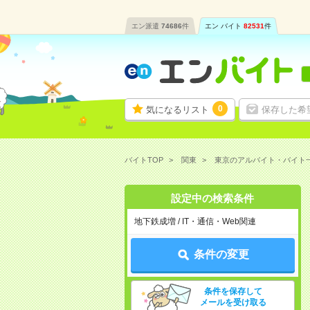
エン派遣
74686
件
エン バイト
82531
件
0
気になるリスト
保存した希
バイトTOP
関東
東京のアルバイト・バイト
設定中の検索条件
地下鉄成増 / IT・通信・Web関連
条件の変更
条件を保存して
メールを受け取る