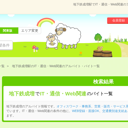
地下鉄成増駅でIT・通信・Web関連
会員登録
エリア変更
関東版
望条件
一覧
地下鉄成増駅のIT・通信・Web関連のアルバイト・バイト一覧
検索結果
地下鉄成増
IT・通信・Web関連
で
のバイト一覧
地下鉄成増のアルバイト情報です。
オフィスワーク・事務系
、
営業・販売・サービス
ています。IT・通信・Web関連の条件の他に、
WEB登録・面接OK
、
交通費別途支給あ
ます。