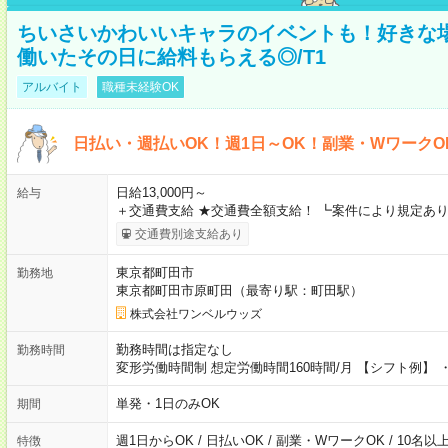
ちいさいかわいいキャラのイベントも！好きな
働いたその日に給料もらえる◎/T1
アルバイト
職種未経験OK
日払い・週払いOK！週1日～OK！副業・WワークO
日給13,000円～
給与
＋交通費支給 ★交通費全額支給！ ┗案件により規定あり
交通費別途支給あり
東京都町田市
勤務地
東京都町田市原町田（最寄り駅：町田駅）
株式会社ワンベルウッズ
勤務時間は指定なし
勤務時間
変形労働時間制 想定労働時間160時間/月 【シフト例】 ・8
単発・1日のみOK
期間
週1日からOK / 日払いOK / 副業・WワークOK / 10名
特徴