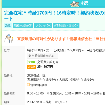
未読
完全在宅＊時給1700円！16時定時！契約状況
ート
派遣
職種未経験OK
ブランクOK
WEB登録・面接OK
直接雇用の可能性があります！情報通信会社！当社
時給1700円＋交 【月収例】272,000円～ ■給与の
給与
交通費別途支給あり
交通費支給あり
交通費
25～30万円
月収例
東京都品川区
勤務地
五反田駅から徒歩7分
/
大崎広小路駅から徒歩5分
情報通信会社
9:00～16:00 ※休憩60分。10時～18時・10時～19時
勤務時間
2026/09/01～長期 ※9月～！
期間