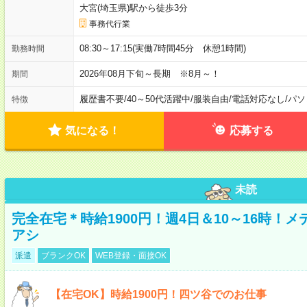
大宮(埼玉県)駅から徒歩3分
事務代行業
08:30～17:15(実働7時間45分 休憩1時間)
勤務時間
2026年08月下旬～長期 ※8月～！
期間
履歴書不要
/
40～50代活躍中
/
服装自由
/
電話対応なし
/
パソ
特徴
気になる！
応募する
未読
完全在宅＊時給1900円！週4日＆10～16時！
アシ
派遣
ブランクOK
WEB登録・面接OK
【在宅OK】時給1900円！四ツ谷でのお仕事