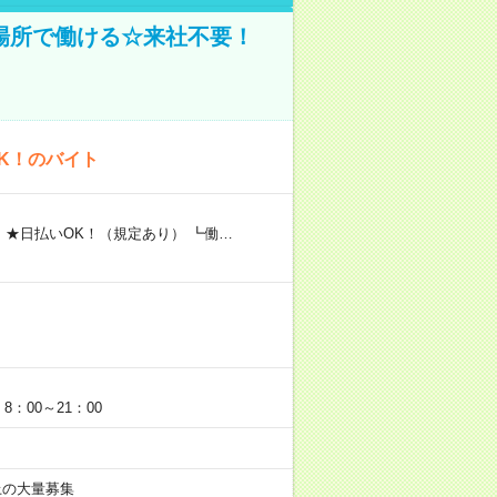
場所で働ける☆来社不要！
K！のバイト
 ★日払いOK！（規定あり） ┗働…
：00～21：00
以上の大量募集