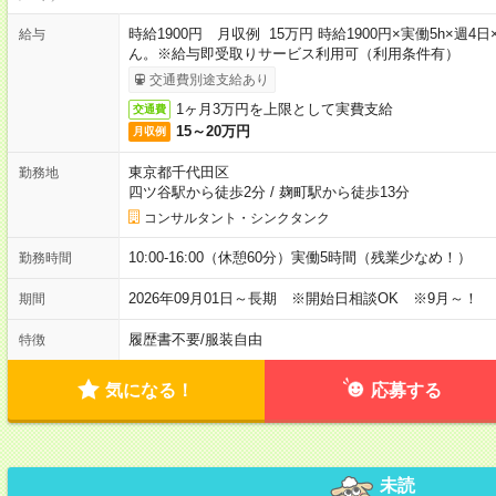
時給1900円 月収例 15万円 時給1900円×実働5h×
給与
ん。※給与即受取りサービス利用可（利用条件有）
交通費別途支給あり
1ヶ月3万円を上限として実費支給
交通費
15～20万円
月収例
東京都千代田区
勤務地
四ツ谷駅から徒歩2分
/
麹町駅から徒歩13分
コンサルタント・シンクタンク
10:00-16:00（休憩60分）実働5時間（残業少なめ！）
勤務時間
2026年09月01日～長期 ※開始日相談OK ※9月～！
期間
履歴書不要
/
服装自由
特徴
気になる！
応募する
未読