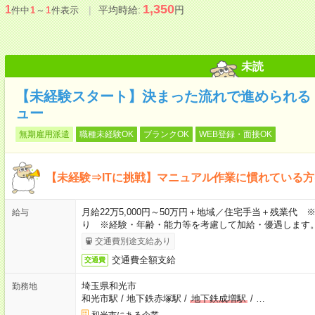
1,350
1
平均時給:
円
件中
1
～
1
件表示
未読
【未経験スタート】決まった流れで進められる！
ュー
無期雇用派遣
職種未経験OK
ブランクOK
WEB登録・面接OK
【未経験⇒ITに挑戦】マニュアル作業に慣れている
月給22万5,000円～50万円＋地域／住宅手当＋残業代
給与
り ※経験・年齢・能力等を考慮して加給・優遇します
交通費別途支給あり
交通費全額支給
交通費
埼玉県和光市
勤務地
和光市駅
/
地下鉄赤塚駅
/
地下鉄成増駅
/
…
和光市にある企業