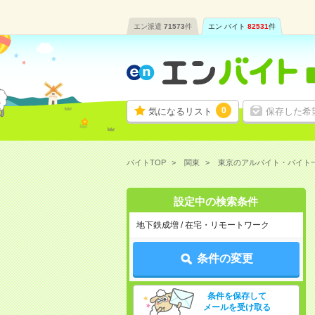
エン派遣
71573
件
エン バイト
82531
件
0
気になるリスト
保存した希
バイトTOP
関東
東京のアルバイト・バイト
設定中の検索条件
地下鉄成増 / 在宅・リモートワーク
条件の変更
条件を保存して
メールを受け取る