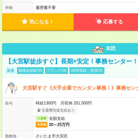
履歴書不要
特徴
気になる！
応募する
未読
【大宮駅徒歩すぐ】長期×安定！事務センター
派遣
職種未経験OK
ブランクOK
WEB登録・面接OK
大宮駅すぐ《大手企業でカンタン事務！》事務セン
時給1300円 月収例 201,500円
給与
交通費別途支給あり
全額支給
交通費
20～25万円
月収例
さいたま市大宮区
勤務地