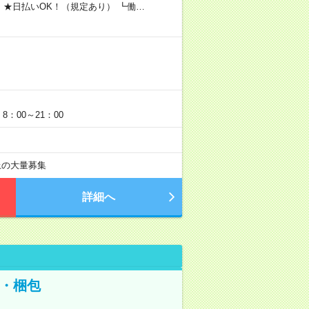
 ★日払いOK！（規定あり） ┗働…
：00～21：00
以上の大量募集
詳細へ
・梱包