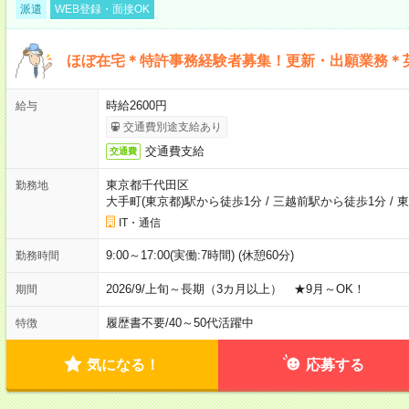
派遣
WEB登録・面接OK
ほぼ在宅＊特許事務経験者募集！更新・出願業務＊
時給2600円
給与
交通費別途支給あり
交通費支給
交通費
東京都千代田区
勤務地
大手町(東京都)駅から徒歩1分
/
三越前駅から徒歩1分
/
東
IT・通信
9:00～17:00(実働:7時間) (休憩60分)
勤務時間
2026/9/上旬～長期（3カ月以上） ★9月～OK！
期間
履歴書不要
/
40～50代活躍中
特徴
気になる！
応募する