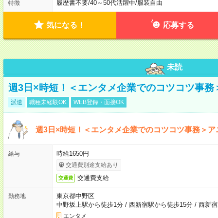
履歴書不要
/
40～50代活躍中
/
服装自由
特徴
気になる！
応募する
未読
週3日×時短！＜エンタメ企業でのコツコツ事務
派遣
職種未経験OK
WEB登録・面接OK
週3日×時短！＜エンタメ企業でのコツコツ事務＞ア
時給1650円
給与
交通費別途支給あり
交通費支給
交通費
東京都中野区
勤務地
中野坂上駅から徒歩1分
/
西新宿駅から徒歩15分
/
西新宿
エンタメ