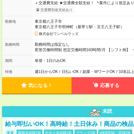
＋交通費支給 ★交通費全額支給！ ┗案件により規定あり
交通費別途支給あり
東京都八王子市
勤務地
東京都八王子市明神町（最寄り駅：京王八王子駅）
株式会社ワンベルウッズ
勤務時間は指定なし
勤務時間
変形労働時間制 想定労働時間160時間/月 【シフト例】 ・8
単発・1日のみOK
期間
週1日からOK / 日払いOK / 副業・WワークOK / 10名
特徴
気になる！
応募する
未読
給与即払いOK！高時給！土日休み！商品の検品
派遣
職種未経験OK
社会人未経験OK
ブランクOK
WEB登録・面接OK