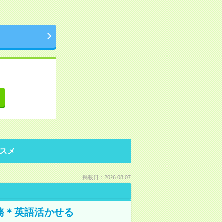
。
て
スメ
掲載日：2026.08.07
務＊英語活かせる