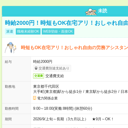
未読
時給2000円！時短もOK在宅アリ！おしゃれ自
派遣
職種未経験OK
WEB登録・面接OK
時短もOK在宅アリ！おしゃれ自由の労務アシスタ
時給2000円
給与
交通費別途支給あり
交通費支給
交通費
東京都千代田区
勤務地
大手町(東京都)駅から徒歩1分
/
東京駅から徒歩2分
/
日本
電力関係企業
9:00～18:00(実働:8時間) (休憩60分)
勤務時間
2026/9/上旬～長期（3カ月以上） ★9月～OK！
期間