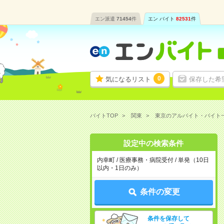
エン派遣
71454
件
エン バイト
82531
件
0
気になるリスト
保存した希
バイトTOP
関東
東京のアルバイト・バイト
設定中の検索条件
内幸町 / 医療事務・病院受付 / 単発（10日
以内・1日のみ）
条件の変更
条件を保存して