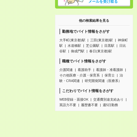
メールを受け取る
他の検索結果を見る
勤務地でバイト情報をさがす
大手町(東京都)駅
三田(東京都)駅
神保町
駅
水道橋駅
芝公園駅
目黒駅
日比
谷駅
御成門駅
春日(東京都)駅
職種でバイト情報をさがす
介護関連
看護助手
看護師・准看護師
その他医療・介護・保育系
保育士
治
験・CRA関連
研究開発関連（医療系）
こだわりでバイト情報をさがす
WEB登録・面接OK
交通費別途支給あり
英語力不要
履歴書不要
週5日勤務