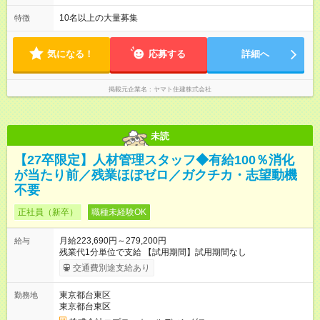
10名以上の大量募集
特徴
気になる！
応募する
詳細へ
掲載元企業名
ヤマト住建株式会社
未読
【27卒限定】人材管理スタッフ◆有給100％消化
が当たり前／残業ほぼゼロ／ガクチカ・志望動機
不要
正社員（新卒）
職種未経験OK
月給223,690円～279,200円
給与
残業代1分単位で支給 【試用期間】試用期間なし
交通費別途支給あり
東京都台東区
勤務地
東京都台東区