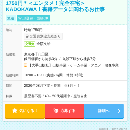
1750円＊＜エンタメ！完全在宅＞
KADOKAWA！書籍データに関わるお仕事
派遣
WEB登録・面接OK
時給1750円
給与
交通費別途支給あり
全額支給
交通費
東京都千代田区
勤務地
飯田橋駅から徒歩3分
/
九段下駅から徒歩7分
【大手出版社】出版事業・ゲーム事業・アニメ・映像事業
10:00～18:00(実働7時間 休憩1時間)
勤務時間
2026年08月下旬～長期 ※8月～！
期間
履歴書不要
/
40～50代活躍中
/
服装自由
特徴
気になる！
応募する
詳細へ
掲載日：2026.08.05