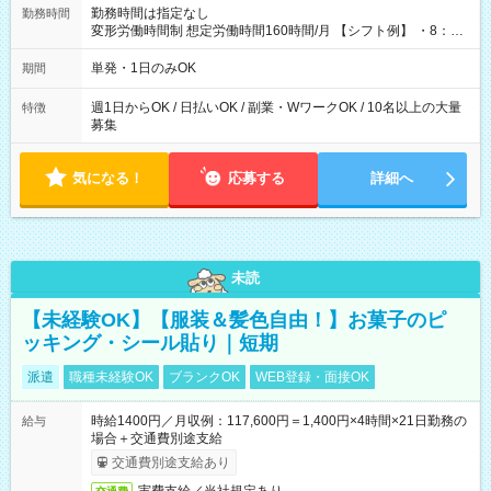
勤務時間は指定なし
勤務時間
変形労働時間制 想定労働時間160時間/月 【シフト例】 ・8：00
～21：00
単発・1日のみOK
期間
週1日からOK / 日払いOK / 副業・WワークOK / 10名以上の大量
特徴
募集
気になる！
応募する
詳細へ
未読
【未経験OK】【服装＆髪色自由！】お菓子のピ
ッキング・シール貼り｜短期
派遣
職種未経験OK
ブランクOK
WEB登録・面接OK
時給1400円／月収例：117,600円＝1,400円×4時間×21日勤務の
給与
場合＋交通費別途支給
交通費別途支給あり