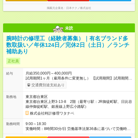
掲載元企業名
日本テクノ株式会社
未読
腕時計の修理工（経験者募集）｜有名ブランド多
数取扱い／年休124日／完休2日（土日）／ランチ
補助あり
正社員
月給350,000円～400,000円
給与
試用期間1ヶ月（雇用条件に変更無し） 【試用期間】試用期間あ
り 試用期間の長さ：1ヶ月 雇用形態、給与は本採用時と同じで
交通費別途支給あり
す。
東京都台東区
勤務地
東京都台東区上野3-13-8 2階（最寄り駅：JR御徒町駅、日比谷
線仲御徒町駅、銀座線上野広小路駅）
株式会社時計修理ワタナベ
9:00～18:30
勤務時間
実働時間：8時間30分/日 労働基準法第36条に基づいて労働時間
を算出しております（労働基準監督署承認済み）。 残業は月平