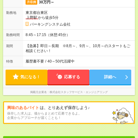
30万円～
月収例
東京都台東区
勤務地
上野駅
から徒歩5分
パーキングシステム会社
8:45～17:15（休憩:45分）
勤務時間
【急募】即日～長期 ※8月～、9月～、10月～のスタートもご
期間
相談ください！
履歴書不要
/
40～50代活躍中
特徴
気になる！
応募する
詳細へ
掲載元企業名
株式会社スタッフサービス・エンジニアリング
興味のあるバイト
は、とりあえず保存しよう♪
保存した求人は、後からまとめて応募できるよ。
企業からアプローチが届くことも！