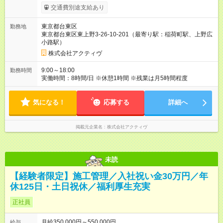
ます。 みなし残業代 46,000円／月 みなし残業時間 20時間／月
交通費別途支給あり
上記月給＋各種手当＋賞与 ※上記は最低保証額になります。 ※
経験・スキル・年齢を考慮の上、決定します。 【賞与】 ■年3回
東京都台東区
勤務地
※直近数年は4.5～6ヶ⽉分の⽀給実績あり 【その他手当】 ■残業
東京都台東区東上野3-26-10-201（最寄り駅：稲荷町駅、上野広
手当 ■通勤手当※現場に直⾏直帰した場合でも交通費支給あり ■
⼩路駅）
退職金あり ■技能手当 ■資格手当 ・1級施工管理技士（3万円／
月） ・2級施工管理技士（1万円／月） ・電気工事士（1万円／
株式会社アクティヴ
月） ■子供手当（1万円／月） 【試用期間】試用期間あり 試用期
間の長さ：6ヶ月 雇用形態、給与は本採用時と同じです。
9:00～18:00
勤務時間
実働時間：8時間/日 ※休憩1時間 ※残業は月5時間程度
気になる！
応募する
詳細へ
掲載元企業名
株式会社アクティヴ
未読
【経験者限定】施工管理／入社祝い金30万円／年
休125日・土日祝休／福利厚生充実
正社員
月給350,000円～550,000円
給与