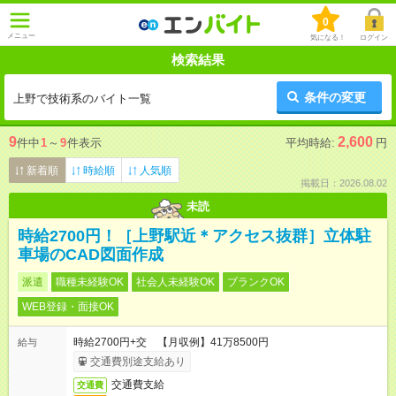
0
メニュー
気になる！
ログイン
検索結果
条件の変更
上野で技術系のバイト一覧
9
2,600
件中
1
～
9
件表示
平均時給:
円
新着順
時給順
人気順
掲載日：2026.08.02
未読
時給2700円！［上野駅近＊アクセス抜群］立体駐
車場のCAD図面作成
派遣
職種未経験OK
社会人未経験OK
ブランクOK
WEB登録・面接OK
時給2700円+交 【月収例】41万8500円
給与
交通費別途支給あり
交通費支給
交通費