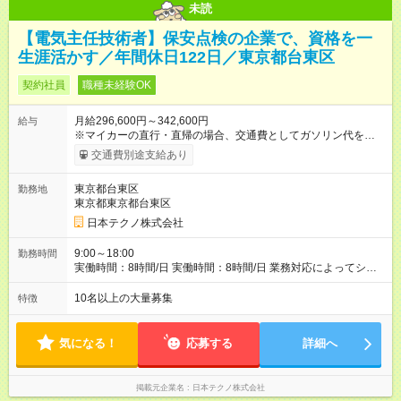
未読
【電気主任技術者】保安点検の企業で、資格を一
生涯活かす／年間休日122日／東京都台東区
契約社員
職種未経験OK
月給296,600円～342,600円
給与
※マイカーの直行・直帰の場合、交通費としてガソリン代を支給
します。 【試用期間】試用期間あり 試用期間の長さ：3ヶ月 雇
交通費別途支給あり
用形態、給与は本採用時と同じです。
東京都台東区
勤務地
東京都東京都台東区
日本テクノ株式会社
9:00～18:00
勤務時間
実働時間：8時間/日 実働時間：8時間/日 業務対応によってシフ
ト勤務もあります 勤務状況によっては土日祝日の作業出勤あ
り。 その場合、振替/代休の取得をして頂きます。
10名以上の大量募集
特徴
気になる！
応募する
詳細へ
掲載元企業名
日本テクノ株式会社