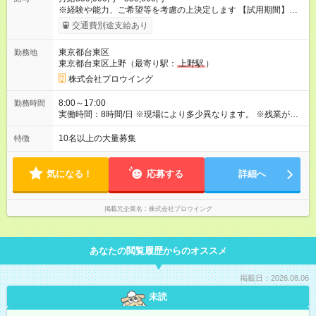
※経験や能⼒、ご希望等を考慮の上決定します 【試用期間】試
用期間あり 試用期間の長さ：6ヶ月 雇用形態、給与は本採用時
交通費別途支給あり
と同じです。
東京都台東区
勤務地
東京都台東区上野（最寄り駅：
上野駅
）
株式会社プロウイング
8:00～17:00
勤務時間
実働時間：8時間/日 ※現場により多少異なります。 ※残業があ
る場合、1⽇1～2時間程度です。（月20時間） ※現場が早く終
われば⼣⽅前に上がれる⽇もあります！
10名以上の大量募集
特徴
気になる！
応募する
詳細へ
掲載元企業名
株式会社プロウイング
あなたの閲覧履歴からのオススメ
掲載日：2026.08.06
未読