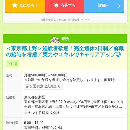
均20時間です。
気になる！
応募する
詳細へ
掲載元企業名
株式会社時計修理ワタナベ
未読
＜東京都上野＞経験者歓迎！完全週休2日制／前職
の給与を考慮／実力やスキルでキャリアアップ◎
正社員
月給500,000円～500,000円
給与
※前職での年収を考慮し給与を決定しております。面接時に遠慮
なくお申し付けくだ さい。 【試用期間】試用期間なし
交通費別途支給あり
東京都台東区
勤務地
東京都台東区東上野3-37-9 かみちビル7階（最寄り駅：■ＪＲ山
手線・京浜東北線「上野」駅より徒歩3分■東京メトロ銀座線
「稲荷町」駅より徒歩3分）
ヤマト住建株式会社
9:00～17:40
勤務時間
実働時間：7時間40分/日