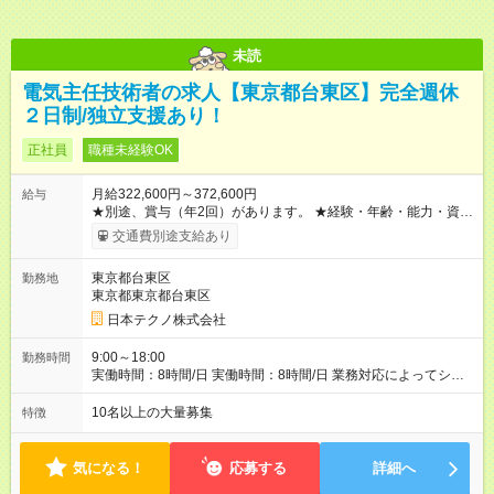
未読
電気主任技術者の求人【東京都台東区】完全週休
２日制/独立支援あり！
正社員
職種未経験OK
月給322,600円～372,600円
給与
★別途、賞与（年2回）があります。 ★経験・年齢・能力・資格
などを考慮して、加給優遇します。 ※3ヶ月間の試用期間があり
交通費別途支給あり
ます。期間中の雇用形態・給与・待遇に差異はありません。
【試用期間】試用期間あり 試用期間の長さ：3ヶ月 雇用形態、
東京都台東区
勤務地
給与は本採用時と同じです。
東京都東京都台東区
日本テクノ株式会社
9:00～18:00
勤務時間
実働時間：8時間/日 実働時間：8時間/日 業務対応によってシフ
ト勤務もあります
10名以上の大量募集
特徴
気になる！
応募する
詳細へ