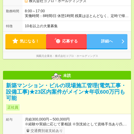
株式会社コプロ・ホールディングス
8:00～17:00
勤務時間
実働時間：8時間/日 休憩1時間 残業はほとんどなく、定時で帰れ
る日が多い働き方です。 毎日の業務は進捗管理や事務が中心な
ので、 「今日やるべき仕事」が終われば、自然と区切りをつけ
10名以上の大量募集
特徴
やすいのが特長。 突発的な対応も少なく、無理をさせない働き
方を大切にしています。
気になる！
応募する
詳細へ
掲載元企業名
株式会社コプロ・ホールディングス
未読
新築マンション・ビルの現場施工管理(電気工事・
設備工事)★23区内案件がメイン★年収600万円も
可能
正社員
月給300,000円～500,000円
給与
※経験や実績に応じて要相談 ※別支給として資格手当あり(5,000
円～20,000円) 【試用期間】試用期間あり 試用期間の長さ：3ヶ
交通費別途支給あり
月 雇用形態、給与は本採用時と同じです。