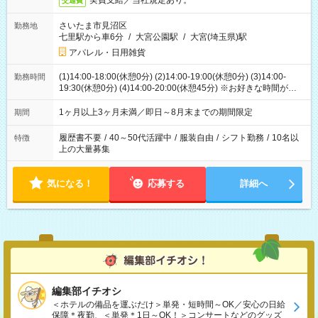
実費支給／当社規定あり。
交通費
さいたま市見沼区
勤務地
七里駅から車6分
/
大宮公園駅
/
大宮(埼玉県)駅
アパレル・日用雑貨
(1)14:00-18:00(休憩0分) (2)14:00-19:00(休憩0分) (3)14:00-
勤務時間
19:30(休憩0分) (4)14:00-20:00(休憩45分) ※お好きな時間が選べ
ます
1ヶ月以上3ヶ月未満／即日～8月末までの期間限定
期間
履歴書不要
/
40～50代活躍中
/
服装自由
/
シフト勤務
/
10名以
特徴
上の大量募集
気になる！
応募する
詳細へ
編集部イチオシ
＜ホテルの備品を運ぶだけ＞単発・短時間～OK／安心の日給
保障＊夜勤、＜単発＊1日～OK！＞コンサートなどのグッズ