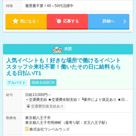
履歴書不要
/
40～50代活躍中
特徴
気になる！
応募する
詳細へ
未読
人気イベントも！好きな場所で働けるイベント
スタッフ☆来社不要！働いたその日に給料もら
える日払い/T1
アルバイト
職種未経験OK
日給13,000円～
給与
＋交通費支給 ★交通費全額支給！ ┗案件により規定あり ★日払
いOK！（規定あり） ┗働いたその日に現金GET♪ お仕事後はコ
交通費別途支給あり
ンビニATMから 日払い分を引き落とせます！ 【試用期間】試
用期間なし
東京都八王子市
勤務地
東京都八王子市明神町（最寄り駅：京王八王子駅）
株式会社ワンベルウッズ