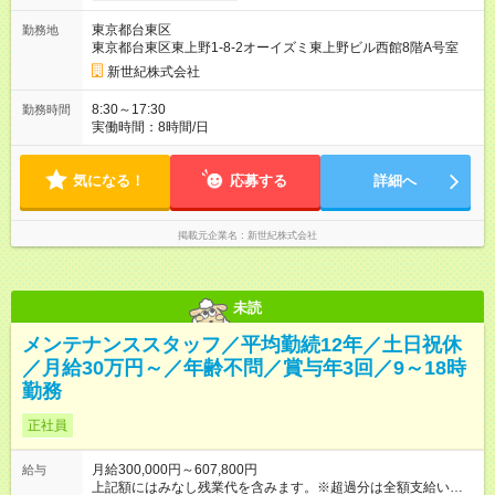
東京都台東区
勤務地
東京都台東区東上野1-8-2オーイズミ東上野ビル西館8階A号室
新世紀株式会社
8:30～17:30
勤務時間
実働時間：8時間/日
気になる！
応募する
詳細へ
掲載元企業名
新世紀株式会社
未読
メンテナンススタッフ／平均勤続12年／土日祝休
／月給30万円～／年齢不問／賞与年3回／9～18時
勤務
正社員
月給300,000円～607,800円
給与
上記額にはみなし残業代を含みます。※超過分は全額支給いたし