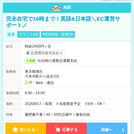
未読
完全在宅で16時まで！英語&日本語＼EC運営サ
ポート／
派遣
ブランクOK
WEB登録・面接OK
時給2450円＋交
給与
交通費別途支給あり
出社時の通勤交通費支給
交通費
東京都港区
勤務地
六本木駅から徒歩3分
IT・Web・通信
9:00～16:00
勤務時間
2026/8/17～長期 ※長期更新予定 ※8月～OK！
期間
履歴書不要
/
40～50代活躍中
/
服装自由
特徴
気になる！
応募する
詳細へ