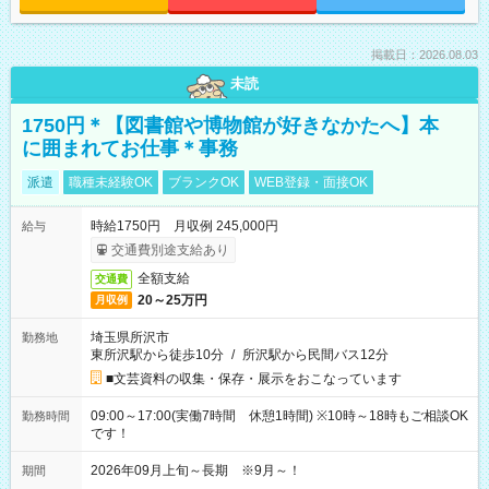
掲載日：2026.08.03
未読
1750円＊【図書館や博物館が好きなかたへ】本
に囲まれてお仕事＊事務
派遣
職種未経験OK
ブランクOK
WEB登録・面接OK
時給1750円 月収例 245,000円
給与
交通費別途支給あり
全額支給
交通費
20～25万円
月収例
埼玉県所沢市
勤務地
東所沢駅から徒歩10分
/
所沢駅から民間バス12分
■文芸資料の収集・保存・展示をおこなっています
09:00～17:00(実働7時間 休憩1時間) ※10時～18時もご相談OK
勤務時間
です！
2026年09月上旬～長期 ※9月～！
期間