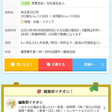
実費支給／当社規定あり。
交通費
埼玉県川口市
勤務地
川口駅からバス10分
/
赤羽駅からバス10分
情報・出版・メディア
(1)21:00-06:00(休憩60分) ※入社後の最初2～3週間は9:00～
勤務時間
18:00（実働8時間）の日勤で勤務になります
1ヶ月以上3ヶ月未満／即日～9/30まで（延長の可能性あり）
期間
履歴書不要
/
40～50代活躍中
/
服装自由
特徴
気になる！
応募する
詳細へ
編集部イチオシ
＜ホテルの備品を運ぶだけ＞単発・短時間～OK／安心の日給
保障＊夜勤、＜単発＊1日～OK！＞コンサートなどのグッズ