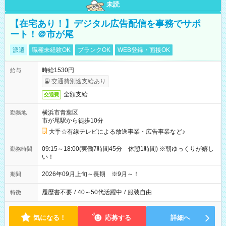
未読
【在宅あり！】デジタル広告配信を事務でサポ
ート！＠市が尾
派遣
職種未経験OK
ブランクOK
WEB登録・面接OK
時給1530円
給与
交通費別途支給あり
全額支給
交通費
横浜市青葉区
勤務地
市が尾駅から徒歩10分
大手☆有線テレビによる放送事業・広告事業など♪
09:15～18:00(実働7時間45分 休憩1時間) ※朝ゆっくりが嬉し
勤務時間
い！
2026年09月上旬～長期 ※9月～！
期間
履歴書不要
/
40～50代活躍中
/
服装自由
特徴
気になる！
応募する
詳細へ