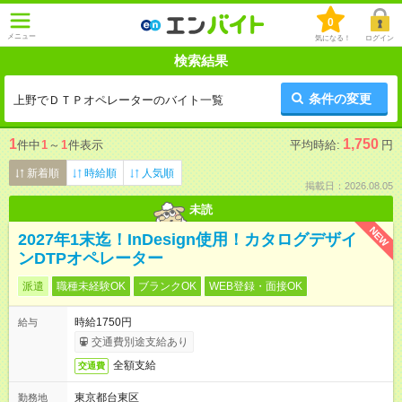
0
メニュー
気になる！
ログイン
検索結果
条件の変更
上野でＤＴＰオペレーターのバイト一覧
1
1,750
件中
1
～
1
件表示
平均時給:
円
新着順
時給順
人気順
掲載日：2026.08.05
未読
NEW
2027年1末迄！InDesign使用！カタログデザイ
ンDTPオペレーター
派遣
職種未経験OK
ブランクOK
WEB登録・面接OK
時給1750円
給与
交通費別途支給あり
全額支給
交通費
東京都台東区
勤務地