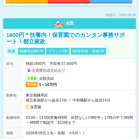
掲載日：2026.08.06
未読
1800円＊扶養内！保育園でのカンタン事務サポ
ート！都立家政
派遣
職種未経験OK
ブランクOK
WEB登録・面接OK
時給1800円 月収例 57,600円
給与
交通費別途支給あり
全額支給
交通費
5～10万円
月収例
東京都練馬区
勤務地
都立家政駅から徒歩13分
/
中村橋駅から徒歩14分
保育園
10:00～14:00(実働4時間 休憩なし) ※9時半～17時の中で3時間
勤務時間
～4時間で相談可 #15時まで
2026年09月上旬～長期 ※9月～！
期間