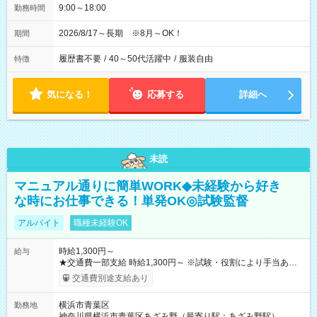
9:00～18:00
勤務時間
2026/8/17～長期 ※8月～OK！
期間
履歴書不要
/
40～50代活躍中
/
服装自由
特徴
気になる！
応募する
詳細へ
未読
マニュアル通りに簡単WORK◆未経験から好き
な時にお仕事できる！単発OK◎試験監督
アルバイト
職種未経験OK
時給1,300円～
給与
★交通費一部支給 時給1,300円～ ※試験・役割により手当あり
※勤務回数により昇給あり 【即給（前払い）オプションあ
交通費別途支給あり
り！】 希望される場合、勤務から1週間ほどで給与の一部を受け
取れます。 ※手数料418円がかかります。 【過去試験日の収入
横浜市青葉区
勤務地
例】 ・河合塾模擬試験 8:30～17:30（休憩1時間） 時給1,300円
神奈川県横浜市青葉区あざみ野（最寄り駅：あざみ野駅）