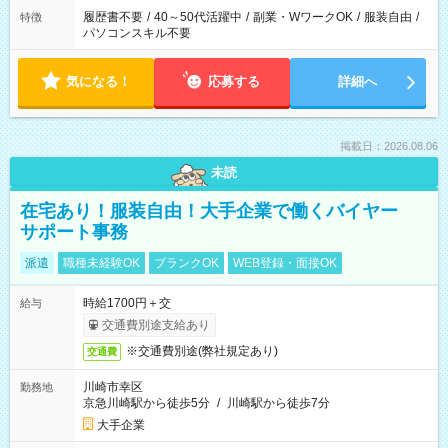
履歴書不要
/
40～50代活躍中
/
副業・WワークOK
/
服装自由
/
特徴
パソコンスキル不要
気になる！
応募する
詳細へ
掲載日：2026.08.06
未読
在宅あり！服装自由！大手企業で働くバイヤー
サポート事務
派遣
職種未経験OK
ブランクOK
WEB登録・面接OK
時給1700円＋交
給与
交通費別途支給あり
※交通費別途(弊社規定あり)
交通費
川崎市幸区
勤務地
京急川崎駅から徒歩5分
/
川崎駅から徒歩7分
大手企業