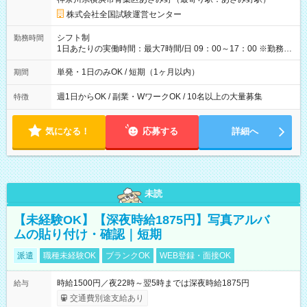
×8時間＝日収10,400円＋交通費 ※当日の役割により時給＋100
円の場合あり ・国家試験 7:00～13:30（休憩なし） 時給1,300
株式会社全国試験運営センター
円（役割手当＋100円）×6時間＝日収8,400円＋交通費 【試用期
間】試用期間なし
シフト制
勤務時間
1日あたりの実働時間：最大7時間/日 09：00～17：00 ※勤務時
間は 試験により異なります。
単発・1日のみOK / 短期（1ヶ月以内）
期間
週1日からOK / 副業・WワークOK / 10名以上の大量募集
特徴
気になる！
応募する
詳細へ
未読
【未経験OK】【深夜時給1875円】写真アルバ
ムの貼り付け・確認｜短期
派遣
職種未経験OK
ブランクOK
WEB登録・面接OK
時給1500円／夜22時～翌5時までは深夜時給1875円
給与
交通費別途支給あり