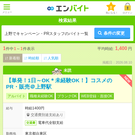
0
メニュー
気になる！
ログイン
検索結果
条件の変更
上野でキャンペーン・PRスタッフのバイト一覧
1
1,400
件中
1
～
1
件表示
平均時給:
円
新着順
時給順
人気順
掲載日：2026.08.10
未読
NEW
【単発！1日～OK＊未経験OK！】コスメの
PR・販売＠上野駅
アルバイト
職種未経験OK
ブランクOK
WEB登録・面接OK
時給1400円
給与
交通費別途支給あり
電車代全額支給
交通費
東京都台東区
勤務地