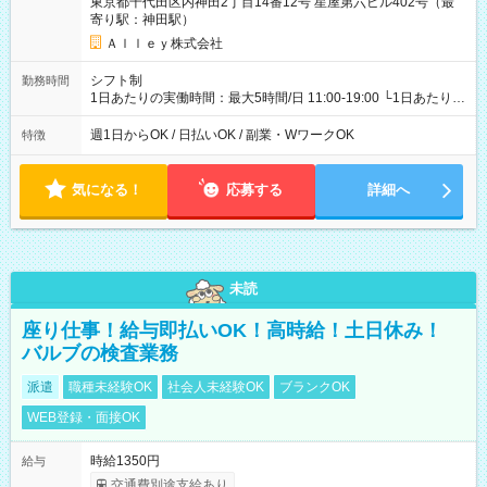
東京都千代田区内神田2丁目14番12号 星屋第六ビル402号（最
寄り駅：神田駅）
Ａｌｌｅｙ株式会社
シフト制
勤務時間
1日あたりの実働時間：最大5時間/日 11:00-19:00 └1日あたりの
実働時間：1-5時間 └上記の時間帯内であれば、いつでも勤務可
能！ └平日・土曜日の中で、お好きな曜日でご勤務いただけま
週1日からOK / 日払いOK / 副業・WワークOK
特徴
す！ 【シフト例】 ・11:00～14:00 ・16:30～19:00 ・13:00～
18:00 などのように、自由な働き方が可能なお仕事です！
気になる！
応募する
詳細へ
未読
座り仕事！給与即払いOK！高時給！土日休み！
バルブの検査業務
派遣
職種未経験OK
社会人未経験OK
ブランクOK
WEB登録・面接OK
時給1350円
給与
交通費別途支給あり