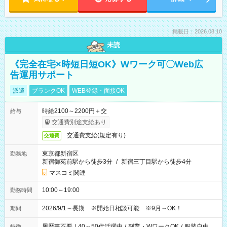
掲載日：2026.08.10
未読
《完全在宅×時短日短OK》Wワーク可〇Web広
告運用サポート
派遣
ブランクOK
WEB登録・面接OK
時給2100～2200円＋交
給与
交通費別途支給あり
交通費支給(規定有り)
交通費
東京都新宿区
勤務地
新宿御苑前駅から徒歩3分
/
新宿三丁目駅から徒歩4分
マスコミ関連
10:00～19:00
勤務時間
2026/9/1～長期 ※開始日相談可能 ※9月～OK！
期間
履歴書不要
/
40～50代活躍中
/
副業・WワークOK
/
服装自由
特徴