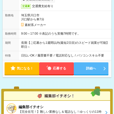
交通費支給有り
交通費
埼玉県川口市
勤務地
川口駅から車7分
素材系メーカー
9:00～17:00 ※表記のうち実働7時間です。
勤務時間
長期【ご応募から1週間以内(最短2日目)のスピード就業が可能】
期間
即日～
日払いOK
/
履歴書不要
/
電話対応なし
/
パソコンスキル不要
特徴
気になる！
応募する
詳細へ
編集部イチオシ
【完全在宅！】難しい業務なし＆電話なし！ゆっくりの11時