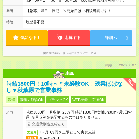
※9：00～17：36・9：30～18：06の勤務も相談可能です。
【急募】即日～長期 ※開始日はご相談可能です！
期間
履歴書不要
特徴
気になる！
応募する
詳細へ
掲載元企業名
株式会社スタッフサービス
掲載日：2026.08.07
未読
NEW
時給1800円！10時～＊未経験OK！残業ほぼな
し▼秋葉原で営業事務
派遣
職種未経験OK
ブランクOK
WEB登録・面接OK
時給1800円 月収例 23万円 時給1800円×実働6h30m×週5日×4
給与
週 ※月収例を保証するものではありません。
交通費別途支給あり
1ヶ月3万円を上限として実費支給
交通費
20～25万円
月収例