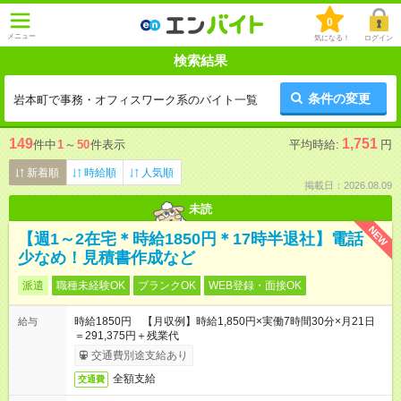
0
メニュー
気になる！
ログイン
検索結果
条件の変更
岩本町で事務・オフィスワーク系のバイト一覧
149
1,751
件中
1
～
50
件表示
平均時給:
円
新着順
時給順
人気順
掲載日：2026.08.09
未読
NEW
【週1～2在宅＊時給1850円＊17時半退社】電話
少なめ！見積書作成など
派遣
職種未経験OK
ブランクOK
WEB登録・面接OK
時給1850円 【月収例】時給1,850円×実働7時間30分×月21日
給与
＝291,375円＋残業代
交通費別途支給あり
全額支給
交通費