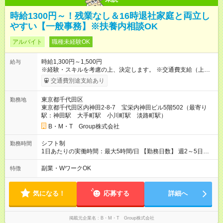
時給1300円～！残業なし＆16時退社家庭と両立し
やすい【一般事務】※扶養内相談OK
アルバイト
職種未経験OK
時給1,300円～1,500円
給与
※経験・スキルを考慮の上、決定します。 ※交通費支給（上限
1,000円/日） 【月収例】 ▼週5日勤務の場合 月収13万円（時給
交通費別途支給あり
1,300円×5時間×月20日） ▼週3日勤務の場合 月収7万8000円
（時給1,300円×5時間×月12日） 【試用期間】試用期間あり 試
東京都千代田区
勤務地
用期間の長さ：3ヶ月 雇用形態、給与は本採用時と同じです。
東京都千代田区内神田2-8-7 宝栄内神田ビル5階502（最寄り
試用期間3ヶ月／期間中の給与・待遇に変動はありません。
駅：神田駅 大手町駅 小川町駅 淡路町駅）
B・M・T Group株式会社
シフト制
勤務時間
1日あたりの実働時間：最大5時間/日 【勤務日数】 週2～5日勤
務（平日のみ） 【勤務時間】 10：00~16：00（休憩12:00～
13:00／実働5時間） ★残業は基本的にありません！毎日ほぼ定
副業・WワークOK
特徴
時で退社できるため、お子様のお迎えや夕飯の準備にも間に合
います。 ※勤務時間は相談可！ ※扶養内勤務の相談もOK
気になる！
応募する
詳細へ
掲載元企業名
B・M・T Group株式会社