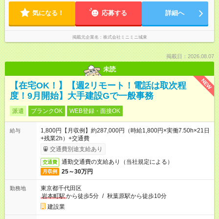
て働きたい方にオススメ。
気になる！
応募する
詳細へ
掲載元企業名
株式会社ミニミニ城東
掲載日：2026.08.07
未読
NEW
【在宅OK！】【週2リモート！電話は取次程
度！9月開始】大手建設Gで一般事務
派遣
ブランクOK
WEB登録・面接OK
1,800円【月収例】約287,000円（時給1,800円×実働7.50h×21日
給与
+残業2h）+交通費
交通費別途支給あり
通勤交通費の支給あり（当社規定による）
交通費
25～30万円
月収例
東京都千代田区
勤務地
岩本町駅
から徒歩5分
/
秋葉原駅から徒歩10分
建設業