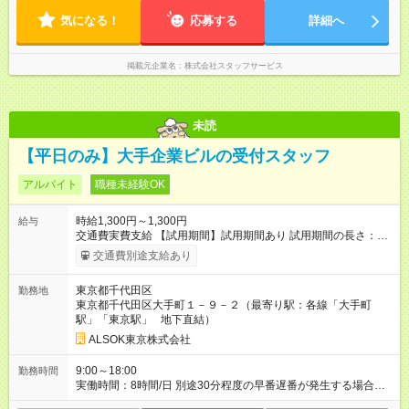
気になる！
応募する
詳細へ
掲載元企業名
株式会社スタッフサービス
未読
【平日のみ】大手企業ビルの受付スタッフ
アルバイト
職種未経験OK
時給1,300円～1,300円
給与
交通費実費支給 【試用期間】試用期間あり 試用期間の長さ：6
ヶ月 雇用形態、給与は本採用時と同じです。
交通費別途支給あり
東京都千代田区
勤務地
東京都千代田区大手町１－９－２（最寄り駅：各線「大手町
駅」「東京駅」 地下直結）
ALSOK東京株式会社
9:00～18:00
勤務時間
実働時間：8時間/日 別途30分程度の早番遅番が発生する場合が
あります（時間外手当支給）。