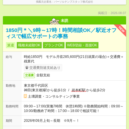
掲載元企業名
パーソルテンプスタッフ株式会社
掲載日：2026.08.07
未読
NEW
1850円＊＼9時～17時！時間相談OK／駅近オフ
ィスで幅広サポートの事務
派遣
職種未経験OK
ブランクOK
WEB登録・面接OK
時給1850円 モデル月収285,600円(21日就業の場合)＋交通費＋
給与
残業代
交通費別途支給あり
全額支給
交通費
東京都千代田区
勤務地
神田(東京都)駅から徒歩1分
/
岩本町駅
から徒歩2分
土壌調査・コンサルティング事業
09:00～17:00(実働7時間 休憩1時間) ※勤務開始時間：09:00～
勤務時間
10:00/勤務終了時間：17:00～18:00で相談可能！
2026年09月上旬～長期 ※9月～！
期間