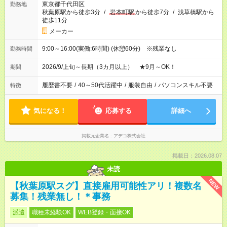
東京都千代田区
勤務地
秋葉原駅から徒歩3分
/
岩本町駅
から徒歩7分
/
浅草橋駅から
徒歩11分
メーカー
9:00～16:00(実働:6時間) (休憩60分) ※残業なし
勤務時間
2026/9/上旬～長期（3カ月以上） ★9月～OK！
期間
履歴書不要
/
40～50代活躍中
/
服装自由
/
パソコンスキル不要
特徴
気になる！
応募する
詳細へ
掲載元企業名
アデコ株式会社
掲載日：2026.08.07
未読
NEW
【秋葉原駅スグ】直接雇用可能性アリ！複数名
募集！残業無し！＊事務
派遣
職種未経験OK
WEB登録・面接OK