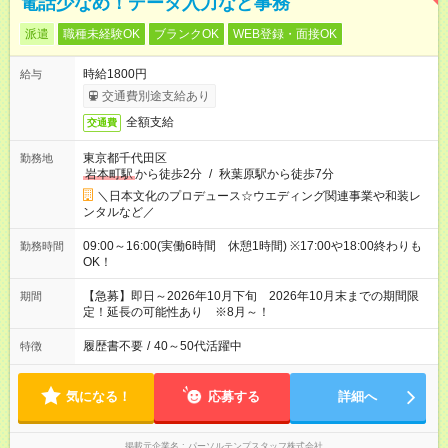
電話少なめ！データ入力など事務
派遣
職種未経験OK
ブランクOK
WEB登録・面接OK
時給1800円
給与
交通費別途支給あり
全額支給
交通費
東京都千代田区
勤務地
岩本町駅
から徒歩2分
/
秋葉原駅から徒歩7分
＼日本文化のプロデュース☆ウエディング関連事業や和装レ
ンタルなど／
09:00～16:00(実働6時間 休憩1時間) ※17:00や18:00終わりも
勤務時間
OK！
【急募】即日～2026年10月下旬 2026年10月末までの期間限
期間
定！延長の可能性あり ※8月～！
履歴書不要
/
40～50代活躍中
特徴
気になる！
応募する
詳細へ
掲載元企業名
パーソルテンプスタッフ株式会社