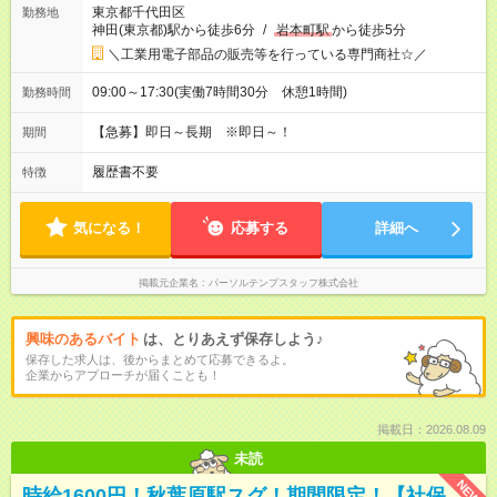
東京都千代田区
勤務地
神田(東京都)駅から徒歩6分
/
岩本町駅
から徒歩5分
＼工業用電子部品の販売等を行っている専門商社☆／
09:00～17:30(実働7時間30分 休憩1時間)
勤務時間
【急募】即日～長期 ※即日～！
期間
履歴書不要
特徴
気になる！
応募する
詳細へ
掲載元企業名
パーソルテンプスタッフ株式会社
興味のあるバイト
は、とりあえず保存しよう♪
保存した求人は、後からまとめて応募できるよ。
企業からアプローチが届くことも！
掲載日：2026.08.09
未読
NEW
時給1600円！秋葉原駅スグ！期間限定！【社保