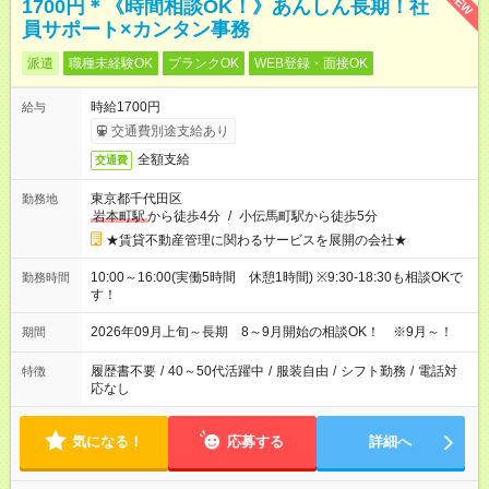
NEW
1700円＊《時間相談OK！》あんしん長期！社
員サポート×カンタン事務
派遣
職種未経験OK
ブランクOK
WEB登録・面接OK
時給1700円
給与
交通費別途支給あり
全額支給
交通費
東京都千代田区
勤務地
岩本町駅
から徒歩4分
/
小伝馬町駅から徒歩5分
★賃貸不動産管理に関わるサービスを展開の会社★
10:00～16:00(実働5時間 休憩1時間) ※9:30-18:30も相談OKで
勤務時間
す！
2026年09月上旬～長期 8～9月開始の相談OK！ ※9月～！
期間
履歴書不要
/
40～50代活躍中
/
服装自由
/
シフト勤務
/
電話対
特徴
応なし
気になる！
応募する
詳細へ