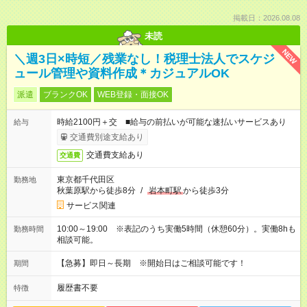
掲載日：2026.08.08
未読
NEW
＼週3日×時短／残業なし！税理士法人でスケジ
ュール管理や資料作成＊カジュアルOK
派遣
ブランクOK
WEB登録・面接OK
時給2100円＋交 ■給与の前払いが可能な速払いサービスあり
給与
交通費別途支給あり
交通費支給あり
交通費
東京都千代田区
勤務地
秋葉原駅から徒歩8分
/
岩本町駅
から徒歩3分
サービス関連
10:00～19:00 ※表記のうち実働5時間（休憩60分）。実働8hも
勤務時間
相談可能。
【急募】即日～長期 ※開始日はご相談可能です！
期間
履歴書不要
特徴