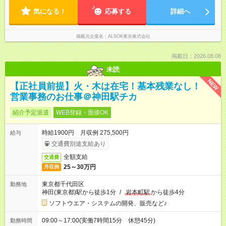
気になる！
応募する
詳細へ
掲載元企業名
ALSOK東京株式会社
掲載日：2026.08.08
未読
NEW
【正社員前提】火・木は在宅！基本残業なし！
営業事務のお仕事＠神田駅チカ
紹介予定派遣
WEB登録・面接OK
時給1900円 月収例 275,500円
給与
交通費別途支給あり
全額支給
交通費
25～30万円
月収例
東京都千代田区
勤務地
神田(東京都)駅から徒歩1分
/
岩本町駅
から徒歩4分
ソフトウエア・システムの開発、販売など♪
09:00～17:00(実働7時間15分 休憩45分)
勤務時間