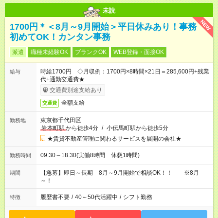
未読
NEW
1700円＊＜8月～9月開始＞平日休みあり！事務
初めてOK！カンタン事務
派遣
職種未経験OK
ブランクOK
WEB登録・面接OK
時給1700円 ◇月収例：1700円×8時間×21日＝285,600円+残業
給与
代+通勤交通費★
交通費別途支給あり
全額支給
交通費
東京都千代田区
勤務地
岩本町駅
から徒歩4分
/
小伝馬町駅から徒歩5分
★賃貸不動産管理に関わるサービスを展開の会社★
09:30～18:30(実働8時間 休憩1時間)
勤務時間
【急募】即日～長期 8月～9月開始で相談OK！！ ※8月
期間
～！
履歴書不要
/
40～50代活躍中
/
シフト勤務
特徴