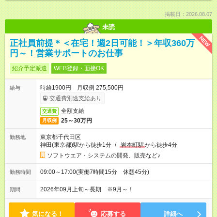
掲載日：2026.08.07
未読
NEW
正社員前提＊＜在宅！週2日可能！＞年収360万
円～！営業サポートのお仕事
紹介予定派遣
WEB登録・面接OK
時給1900円 月収例 275,500円
給与
交通費別途支給あり
全額支給
交通費
25～30万円
月収例
東京都千代田区
勤務地
神田(東京都)駅から徒歩1分
/
岩本町駅
から徒歩4分
ソフトウエア・システムの開発、販売など♪
09:00～17:00(実働7時間15分 休憩45分)
勤務時間
2026年09月上旬～長期 ※9月～！
期間
気になる！
応募する
詳細へ