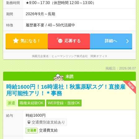
★9:00～17:30（休憩時間 12:00～13:00）
勤務時間
2026年9月～長期
期間
履歴書不要
/
40～50代活躍中
特徴
気になる！
応募する
詳細へ
掲載元企業名
ヒューマンリソシア株式会社 関東オフィス
掲載日：2026.08.07
未読
NEW
時給1600円！16時退社！秋葉原駅スグ！直接雇
用可能性アリ！＊事務
派遣
職種未経験OK
WEB登録・面接OK
時給1600円
給与
交通費別途支給あり
交通費支給
交通費