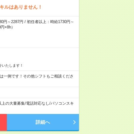
スキルはありません！
0円～2287円 / 初任者以上：時給1730円～
円×8h）
介いたします！
09:00 ※ 上記は一例です！その他シフトもご相談くださ
以上の大量募集
/
電話対応なし
/
パソコンスキ
詳細へ