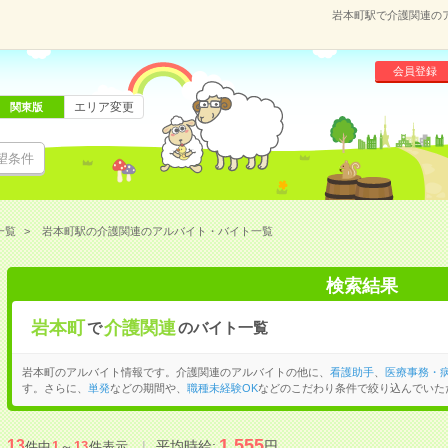
岩本町駅で介護関連の
会員登録
エリア変更
関東版
望条件
一覧
岩本町駅の介護関連のアルバイト・バイト一覧
検索結果
岩本町
介護関連
で
のバイト一覧
岩本町のアルバイト情報です。介護関連のアルバイトの他に、
看護助手
、
医療事務・
す。さらに、
単発
などの期間や、
職種未経験OK
などのこだわり条件で絞り込んでいた
1,555
13
平均時給:
円
件中
1
～
13
件表示