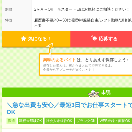
2ヶ月～OK ※スタート日はお気軽にご相談ください！
期間
履歴書不要
/
40～50代活躍中
/
服装自由
/
シフト勤務
/
10名
特徴
不要
気になる！
応募する
興味のあるバイト
は、とりあえず保存しよう♪
保存した求人は、後からまとめて応募できるよ。
企業からアプローチが届くことも！
未読
＼急な出費も安心／最短3日でお仕事スタート
OK
派遣
職種未経験OK
社会人未経験OK
ブランクOK
WEB登録・面接OK