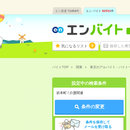
エン派遣
71454
件
エン バイト
82531
件
0
気になるリスト
保存した希
バイトTOP
関東
東京のアルバイト・バイト
設定中の検索条件
岩本町 / 介護関連
条件の変更
条件を保存して
メールを受け取る