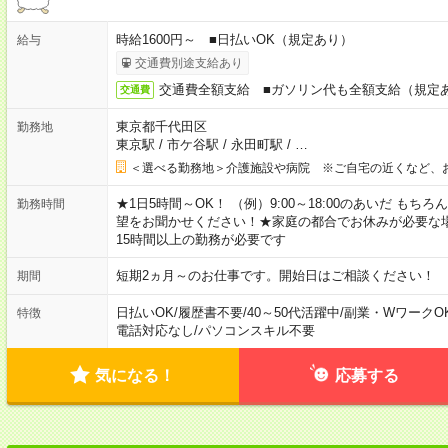
時給1600円～ ■日払いOK（規定あり）
給与
交通費別途支給あり
交通費全額支給 ■ガソリン代も全額支給（規定
交通費
東京都千代田区
勤務地
東京駅
/
市ケ谷駅
/
永田町駅
/
…
＜選べる勤務地＞介護施設や病院 ※ご自宅の近くなど、
★1日5時間～OK！ （例）9:00～18:00のあいだ も
勤務時間
望をお聞かせください！★家庭の都合でお休みが必要な
15時間以上の勤務が必要です
短期2ヵ月～のお仕事です。開始日はご相談ください！
期間
日払いOK
/
履歴書不要
/
40～50代活躍中
/
副業・WワークO
特徴
電話対応なし
/
パソコンスキル不要
気になる！
応募する