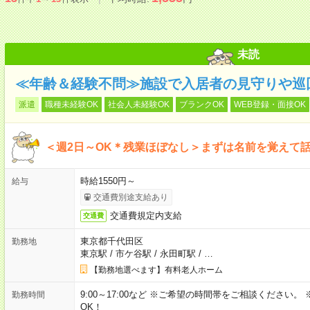
未読
≪年齢＆経験不問≫施設で入居者の見守りや巡
派遣
職種未経験OK
社会人未経験OK
ブランクOK
WEB登録・面接OK
＜週2日～OK＊残業ほぼなし＞まずは名前を覚えて
時給1550円～
給与
交通費別途支給あり
交通費規定内支給
交通費
東京都千代田区
勤務地
東京駅
/
市ケ谷駅
/
永田町駅
/
…
【勤務地選べます】有料老人ホーム
9:00～17:00など ※ご希望の時間帯をご相談ください
勤務時間
OK！