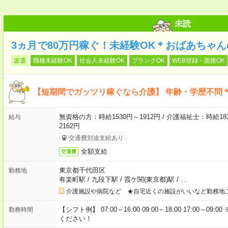
未読
3ヵ月で80万円稼ぐ！未経験OK＊おばあちゃ
派遣
職種未経験OK
社会人未経験OK
ブランクOK
WEB登録・面接OK
【短期間でガッツリ稼ぐなら介護】 年齢・学歴不問＊
無資格の方：時給1530円～1912円 / 介護福祉士：時給183
給与
2162円
交通費別途支給あり
全額支給
交通費
東京都千代田区
勤務地
有楽町駅
/
九段下駅
/
霞ケ関(東京都)駅
/
…
介護施設や病院など ★自宅近くの施設がいいなど勤務地
【シフト例】 07:00～16:00 09:00～18:00 17:00
勤務時間
ください！