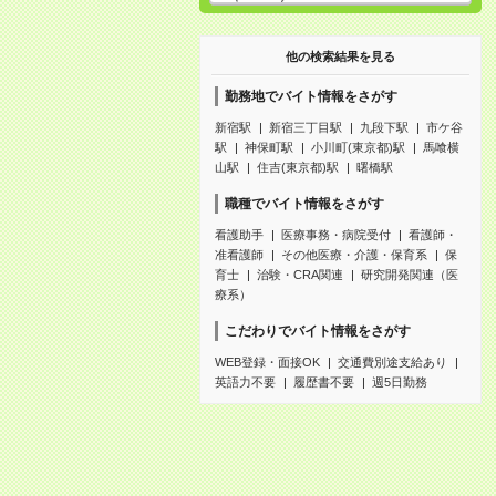
他の検索結果を見る
勤務地でバイト情報をさがす
新宿駅
新宿三丁目駅
九段下駅
市ケ谷
駅
神保町駅
小川町(東京都)駅
馬喰横
山駅
住吉(東京都)駅
曙橋駅
職種でバイト情報をさがす
看護助手
医療事務・病院受付
看護師・
准看護師
その他医療・介護・保育系
保
育士
治験・CRA関連
研究開発関連（医
療系）
こだわりでバイト情報をさがす
WEB登録・面接OK
交通費別途支給あり
英語力不要
履歴書不要
週5日勤務