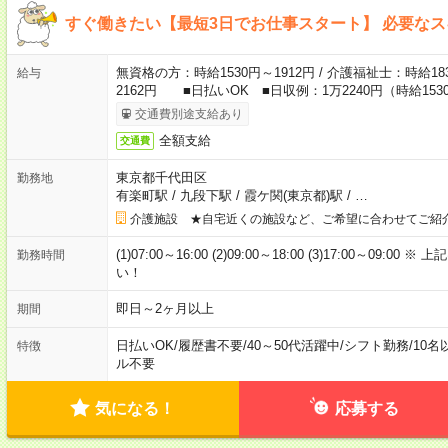
すぐ働きたい【最短3日でお仕事スタート】 必要な
無資格の方：時給1530円～1912円 / 介護福祉士：時給183
給与
2162円 ■日払いOK ■日収例：1万2240円（時給1530
交通費別途支給あり
全額支給
交通費
東京都千代田区
勤務地
有楽町駅
/
九段下駅
/
霞ケ関(東京都)駅
/
…
介護施設 ★自宅近くの施設など、ご希望に合わせてご紹
(1)07:00～16:00 (2)09:00～18:00 (3)17:00～
勤務時間
い！
即日～2ヶ月以上
期間
日払いOK
/
履歴書不要
/
40～50代活躍中
/
シフト勤務
/
10名
特徴
ル不要
気になる！
応募する