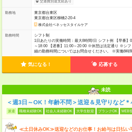
交通費別途支給あり
東京都台東区
勤務地
東京都台東区柳橋2-20-4
株式会社ベネッセスタイルケア
シフト制
勤務時間
1日あたりの実働時間：最大8時間/日 シフト例 【早番】07:00～
～18:00 【遅番】11:00～20:00 ※休憩は法定通
細の勤務時間についてはお問合せください。 ※実働8時
気になる！
応募する
未読
＜週3日～OK！年齢不問＞送迎＆見守りなど
派遣
職種未経験OK
社会人未経験OK
大学生歓迎
ブランクOK
WEB
≪土日休みOK≫送迎などのお仕事！お給与は日払い