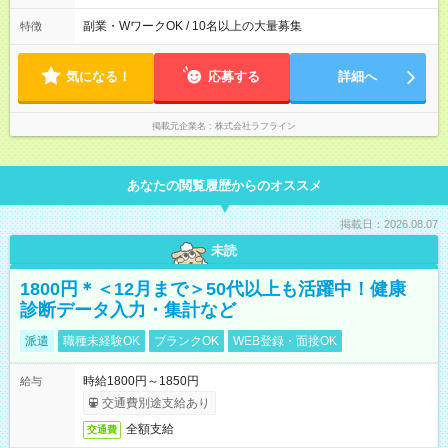
10時～19時 11時～20時 休憩1時間以上！
副業・WワークOK / 10名以上の大量募集
特徴
気になる！
応募する
詳細へ
掲載元企業名
株式会社ラフライン
あなたの閲覧履歴からのオススメ
掲載日：2026.08.07
未読
1800円＊＜12月まで＞50代以上も活躍中！健康
診断データ入力・集計など
派遣
職種未経験OK
ブランクOK
WEB登録・面接OK
時給1800円～1850円
給与
交通費別途支給あり
全額支給
交通費