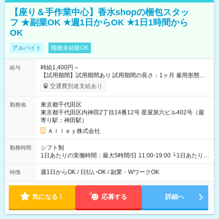
【座り＆手作業中心】香水shopの梱包スタッ
フ ★副業OK ★週1日からOK ★1日1時間から
OK
アルバイト
職種未経験OK
時給1,400円～
給与
【試用期間】試用期間あり 試用期間の長さ：1ヶ月 雇用形態、
給与は本採用時と同じです。
交通費別途支給あり
東京都千代田区
勤務地
東京都千代田区内神田2丁目14番12号 星屋第六ビル402号（最
寄り駅：神田駅）
Ａｌｌｅｙ株式会社
シフト制
勤務時間
1日あたりの実働時間：最大5時間/日 11:00-19:00 └1日あたりの
実働時間：1-5時間 └上記の時間帯内であれば、いつでも勤務可
能！ └平日・土曜日の中で、お好きな曜日でご勤務いただけま
週1日からOK / 日払いOK / 副業・WワークOK
特徴
す！ 【シフト例】 ・11:00～14:00 ・16:30～19:00 ・13:00～
18:00 などのように、自由な働き方が可能なお仕事です！
気になる！
応募する
詳細へ