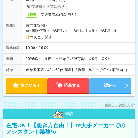
交通費別途支給あり
交通費支給(規定有り)
交通費
東京都新宿区
勤務地
新宿御苑前駅から徒歩3分
/
新宿三丁目駅から徒歩4分
マスコミ関連
10:00～19:00
勤務時間
2026/9/1～長期 ※開始日相談可能 ※9月～OK！
期間
履歴書不要
/
40～50代活躍中
/
副業・WワークOK
/
服装自由
特徴
気になる！
応募する
詳細へ
掲載日：2026.08.07
未読
在宅OK！【働き方自由！】o*大手メーカーでの
アシスタント業務*o！