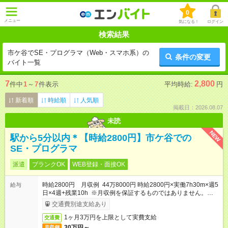
0
メニュー
気になる！
ログイン
検索結果
市ケ谷でSE・プログラマ（Web・スマホ系）の
条件の変更
バイト一覧
7
2,800
件中
1
～
7
件表示
平均時給:
円
新着順
時給順
人気順
掲載日：2026.08.07
未読
NEW
駅から5分以内＊【時給2800円】市ケ谷での
SE・プログラマ
派遣
ブランクOK
WEB登録・面接OK
時給2800円 月収例 44万8000円 時給2800円×実働7h30m×週5
給与
日×4週+残業10h ※月収例を保証するものではありません。※給
与即受取りサービス利用可（利用条件有）
交通費別途支給あり
1ヶ月3万円を上限として実費支給
交通費
30万円～
月収例