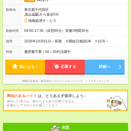
東京都千代田区
勤務地
市ケ谷駅
から徒歩5分
情報処理サ－ビス
09:00-17:30（休憩60分）実働7時間30分
勤務時間
2026年10月01日～長期 ※開始日相談OK ※10月～
期間
履歴書不要
/
40～50代活躍中
特徴
気になる！
応募する
詳細へ
掲載元企業名
株式会社リクルートスタッフィング ＩＴスタッフィング
興味のあるバイト
は、とりあえず保存しよう♪
保存した求人は、後からまとめて応募できるよ。
企業からアプローチが届くことも！
未読