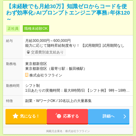
【未経験でも月給30万】知識ゼロからコードを使
わず効率化♪AIプロンプトエンジニア事務♪年休120
～
正社員
職種未経験OK
月給300,000円～600,000円
給与
能力に応じて随時昇給制度有り！ 【試用期間】試用期間なし
交通費別途支給あり
東京都新宿区
勤務地
東京都新宿区（最寄り駅：飯田橋駅）
株式会社ラフライン
シフト制
勤務時間
1日あたりの実働時間：最大8時間/日 【シフト例】 9時～18時
10時～19時 11時～20時 休憩1時間以上！
副業・WワークOK / 10名以上の大量募集
特徴
気になる！
応募する
詳細へ
掲載元企業名
株式会社ラフライン