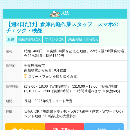
未読
【週2日だけ】倉庫内軽作業スタッフ スマホの
チェック・検品
派遣
職種未経験OK
ブランクOK
WEB登録・面接OK
時給1400円 ※実働8時間を超える勤務、22時～翌5時勤務の場
給与
合25％割増：時給1750円
千葉県船橋市
勤務地
南船橋駅から徒歩10分程度
スマートフォンを取り扱う倉庫
(1)9:00～18:00（実働8時間） (2)10:00～18:00（実働7時間）
勤務時間
(3)10:00～17:00（実働6時間） ※時間帯選べます ※休憩60分
長期 2026年9月スタート予定
期間
日払いOK
/
履歴書不要
/
40～50代活躍中
/
副業・WワークOK
/
特徴
シフト勤務
/
10名以上の大量募集