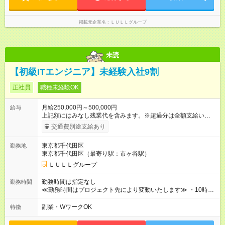
中途採用（契約社員） 給与：月給 230,000円以上 上記額にはみ
なし残業代を含みます。※超過分は全額支給いたします。 みな
し残業代 21,329円／月 みなし残業時間 13時間／月 ※交通費は
掲載元企業名
ＬＵＬＬグループ
別途支給いたします ※研修期間中（最大12ヶ月間）も、試用期
間中と同一の給与となります。
未読
【初級ITエンジニア】未経験入社9割
正社員
職種未経験OK
月給250,000円～500,000円
給与
上記額にはみなし残業代を含みます。※超過分は全額支給いたし
ます。 みなし残業代 21,675円／月 みなし残業時間 12時間／月 -
交通費別途支給あり
------------------------------------------------------- ≪経験者の方は以下と
なります≫ --------------------------------------------------------- ◎月給35
東京都千代田区
勤務地
万円～＋業績賞与＋交通費＋各種手当 ※固定残業代（30時間/6
東京都千代田区（最寄り駅：市ヶ谷駅）
万6，610円分）を含む。超過分は追加支給いたします 能力やス
キルを考慮し初任給を決定。経験者の方は前給考慮も可能で
ＬＵＬＬグループ
す！ ◎昇給年1回（研修終了後） ◎賞与年2回（2月・8月）＋業
績賞与あり ◤スキルアップも、収入アップも。◢ 入社後の成長
勤務時間は指定なし
勤務時間
や頑張りは、しっかり給与で還元しています。 実際にほぼ全員
≪勤務時間はプロジェクト先により変動いたします≫ ・10時00
が入社1年以内に昇給を実現。 なかには転職後に年収250万円以
分～19時00分（休憩1時間） ・9時00分～18時00分（休憩1時
上アップした社員も。 エンジニアへの還元率は業界高水準の
間） ＼平日夜も、ちゃんと「自分時間」がつくれます／ 残業は
副業・WワークOK
特徴
87％。 スキルを磨いた分だけ、収入アップも目指せる環境で
月平均10時間程度。 仕事終わりに資格の勉強やゲーム、推し活
す！ 【試用期間】試用期間あり 試用期間の長さ：6ヶ月 ※ 雇用
やサウナなど、 趣味の時間を楽しむ社員も多くいます◎