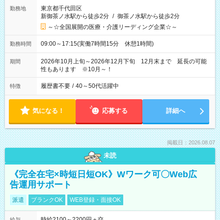
東京都千代田区
勤務地
新御茶ノ水駅から徒歩2分
/
御茶ノ水駅から徒歩2分
～☆全国展開の医療・介護リーディング企業☆～
09:00～17:15(実働7時間15分 休憩1時間)
勤務時間
2026年10月上旬～2026年12月下旬 12月末まで 延長の可能
期間
性もあります ※10月～！
履歴書不要
/
40～50代活躍中
特徴
気になる！
応募する
詳細へ
掲載日：2026.08.07
未読
《完全在宅×時短日短OK》Wワーク可〇Web広
告運用サポート
派遣
ブランクOK
WEB登録・面接OK
時給2100～2200円＋交
給与