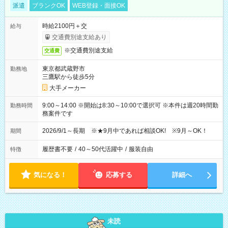
派遣
ブランクOK
WEB登録・面接OK
時給2100円＋交
給与
交通費別途支給あり
※交通費別途支給
交通費
東京都武蔵野市
勤務地
三鷹駅から徒歩5分
大手メーカー
9:00～14:00 ※開始は8:30～10:00で選択可 ※本件は週20時間勤
勤務時間
務案件です
2026/9/1～長期 ※★9月中であれば相談OK! ※9月～OK！
期間
履歴書不要
/
40～50代活躍中
/
服装自由
特徴
気になる！
応募する
詳細へ
未読