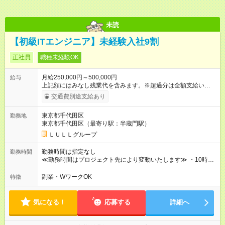
未読
【初級ITエンジニア】未経験入社9割
正社員
職種未経験OK
月給250,000円～500,000円
給与
上記額にはみなし残業代を含みます。※超過分は全額支給いたし
ます。 みなし残業代 21,675円／月 みなし残業時間 12時間／月 -
交通費別途支給あり
------------------------------------------------------- ≪経験者の方は以下と
なります≫ --------------------------------------------------------- ◎月給35
東京都千代田区
勤務地
万円～＋業績賞与＋交通費＋各種手当 ※固定残業代（30時間/6
東京都千代田区（最寄り駅：半蔵門駅）
万6，610円分）を含む。超過分は追加支給いたします 能力やス
キルを考慮し初任給を決定。経験者の方は前給考慮も可能で
ＬＵＬＬグループ
す！ ◎昇給年1回（研修終了後） ◎賞与年2回（2月・8月）＋業
績賞与あり ◤スキルアップも、収入アップも。◢ 入社後の成長
勤務時間は指定なし
勤務時間
や頑張りは、しっかり給与で還元しています。 実際にほぼ全員
≪勤務時間はプロジェクト先により変動いたします≫ ・10時00
が入社1年以内に昇給を実現。 なかには転職後に年収250万円以
分～19時00分（休憩1時間） ・9時00分～18時00分（休憩1時
上アップした社員も。 エンジニアへの還元率は業界高水準の
間） ＼平日夜も、ちゃんと「自分時間」がつくれます／ 残業は
副業・WワークOK
特徴
87％。 スキルを磨いた分だけ、収入アップも目指せる環境で
月平均10時間程度。 仕事終わりに資格の勉強やゲーム、推し活
す！ 【試用期間】試用期間あり 試用期間の長さ：6ヶ月 ※ 雇用
やサウナなど、 趣味の時間を楽しむ社員も多くいます◎
形態と給与に、本採用時と異なる部分があります。 雇用形態：
気になる！
応募する
詳細へ
中途採用（契約社員） 給与：月給 230,000円以上 上記額にはみ
なし残業代を含みます。※超過分は全額支給いたします。 みな
し残業代 21,329円／月 みなし残業時間 13時間／月 ※交通費は