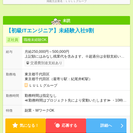
掲載元企業名
ＬＵＬＬグループ
別途支給いたします ※研修期間中（最大12ヶ月間）も、試用期
間中と同一の給与となります。
未読
【初級ITエンジニア】未経験入社9割
正社員
職種未経験OK
月給250,000円～500,000円
給与
上記額にはみなし残業代を含みます。※超過分は全額支給いたし
ます。 みなし残業代 21,675円／月 みなし残業時間 12時間／月 -
交通費別途支給あり
------------------------------------------------------- ≪経験者の方は以下と
なります≫ --------------------------------------------------------- ◎月給35
東京都千代田区
勤務地
万円～＋業績賞与＋交通費＋各種手当 ※固定残業代（30時間/6
東京都千代田区（最寄り駅：紀尾井町駅）
万6，610円分）を含む。超過分は追加支給いたします 能力やス
キルを考慮し初任給を決定。経験者の方は前給考慮も可能で
ＬＵＬＬグループ
す！ ◎昇給年1回（研修終了後） ◎賞与年2回（2月・8月）＋業
績賞与あり ◤スキルアップも、収入アップも。◢ 入社後の成長
勤務時間は指定なし
勤務時間
や頑張りは、しっかり給与で還元しています。 実際にほぼ全員
≪勤務時間はプロジェクト先により変動いたします≫ ・10時00
が入社1年以内に昇給を実現。 なかには転職後に年収250万円以
分～19時00分（休憩1時間） ・9時00分～18時00分（休憩1時
上アップした社員も。 エンジニアへの還元率は業界高水準の
間） ＼平日夜も、ちゃんと「自分時間」がつくれます／ 残業は
副業・WワークOK
特徴
87％。 スキルを磨いた分だけ、収入アップも目指せる環境で
月平均10時間程度。 仕事終わりに資格の勉強やゲーム、推し活
す！ 【試用期間】試用期間あり 試用期間の長さ：6ヶ月 ※ 雇用
やサウナなど、 趣味の時間を楽しむ社員も多くいます◎
形態と給与に、本採用時と異なる部分があります。 雇用形態：
気になる！
応募する
詳細へ
中途採用（契約社員） 給与：月給 230,000円以上 上記額にはみ
なし残業代を含みます。※超過分は全額支給いたします。 みな