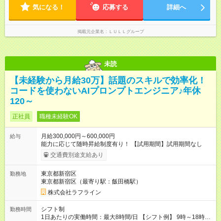
形態と給与に、本採用時と異なる部分があります。 雇用形態：
気になる！
応募する
詳細へ
中途採用（契約社員） 給与：月給 230,000円以上 上記額にはみ
なし残業代を含みます。※超過分は全額支給いたします。 みな
し残業代 21,329円／月 みなし残業時間 13時間／月 ※交通費は
掲載元企業名
ＬＵＬＬグループ
別途支給いたします ※研修期間中（最大12ヶ月間）も、試用期
間中と同一の給与となります。
未読
【未経験から月給30万】話題のスキルで効率化！
コードを使わないAIプロンプトエンジニア♪年休
120～
正社員
職種未経験OK
月給300,000円～600,000円
給与
能力に応じて随時昇給制度有り！ 【試用期間】試用期間なし
交通費別途支給あり
東京都新宿区
勤務地
東京都新宿区（最寄り駅：飯田橋駅）
株式会社ラフライン
シフト制
勤務時間
1日あたりの実働時間：最大8時間/日 【シフト例】 9時～18時