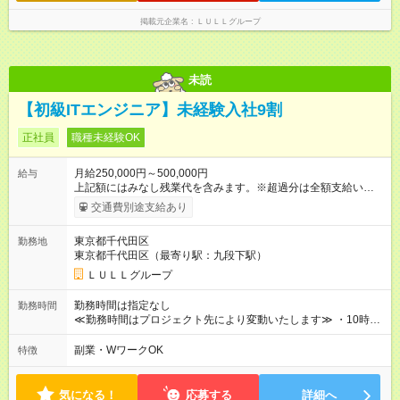
し残業代 21,329円／月 みなし残業時間 13時間／月 ※交通費は
掲載元企業名
ＬＵＬＬグループ
別途支給いたします ※研修期間中（最大12ヶ月間）も、試用期
間中と同一の給与となります。
未読
【初級ITエンジニア】未経験入社9割
正社員
職種未経験OK
月給250,000円～500,000円
給与
上記額にはみなし残業代を含みます。※超過分は全額支給いたし
ます。 みなし残業代 21,675円／月 みなし残業時間 12時間／月 -
交通費別途支給あり
------------------------------------------------------- ≪経験者の方は以下と
なります≫ --------------------------------------------------------- ◎月給35
東京都千代田区
勤務地
万円～＋業績賞与＋交通費＋各種手当 ※固定残業代（30時間/6
東京都千代田区（最寄り駅：九段下駅）
万6，610円分）を含む。超過分は追加支給いたします 能力やス
キルを考慮し初任給を決定。経験者の方は前給考慮も可能で
ＬＵＬＬグループ
す！ ◎昇給年1回（研修終了後） ◎賞与年2回（2月・8月）＋業
績賞与あり ◤スキルアップも、収入アップも。◢ 入社後の成長
勤務時間は指定なし
勤務時間
や頑張りは、しっかり給与で還元しています。 実際にほぼ全員
≪勤務時間はプロジェクト先により変動いたします≫ ・10時00
が入社1年以内に昇給を実現。 なかには転職後に年収250万円以
分～19時00分（休憩1時間） ・9時00分～18時00分（休憩1時
上アップした社員も。 エンジニアへの還元率は業界高水準の
間） ＼平日夜も、ちゃんと「自分時間」がつくれます／ 残業は
副業・WワークOK
特徴
87％。 スキルを磨いた分だけ、収入アップも目指せる環境で
月平均10時間程度。 仕事終わりに資格の勉強やゲーム、推し活
す！ 【試用期間】試用期間あり 試用期間の長さ：6ヶ月 ※ 雇用
やサウナなど、 趣味の時間を楽しむ社員も多くいます◎
形態と給与に、本採用時と異なる部分があります。 雇用形態：
気になる！
応募する
詳細へ