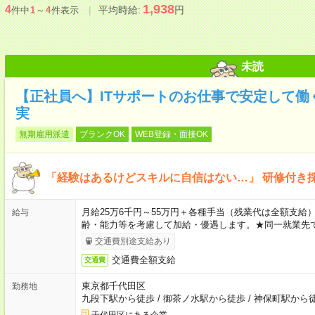
1,938
4
平均時給:
円
件中
1
～
4
件表示
未読
【正社員へ】ITサポートのお仕事で安定して働
実
無期雇用派遣
ブランクOK
WEB登録・面接OK
「経験はあるけどスキルに自信はない…」 研修付き
月給25万6千円～55万円＋各種手当（残業代は全額支給）
給与
齢・能力等を考慮して加給・優遇します。★同一就業先で
交通費別途支給あり
交通費全額支給
交通費
東京都千代田区
勤務地
九段下駅から徒歩
/
御茶ノ水駅から徒歩
/
神保町駅から
千代田区にある企業