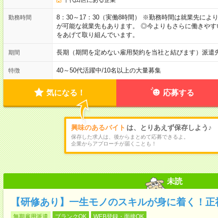
8：30～17：30（実働8時間） ※勤務時間は就業先に
勤務時間
が可能な就業先もあります。 ◎今よりもさらに働きや
をあげて取り組んでいます。
長期（期間を定めない雇用契約を当社と結びます）派遣
期間
40～50代活躍中
/
10名以上の大量募集
特徴
気になる！
応募する
興味のあるバイト
は、とりあえず保存しよう♪
保存した求人は、後からまとめて応募できるよ。
企業からアプローチが届くことも！
未読
【研修あり】一生モノのスキルが身に着く！正
無期雇用派遣
ブランクOK
WEB登録・面接OK