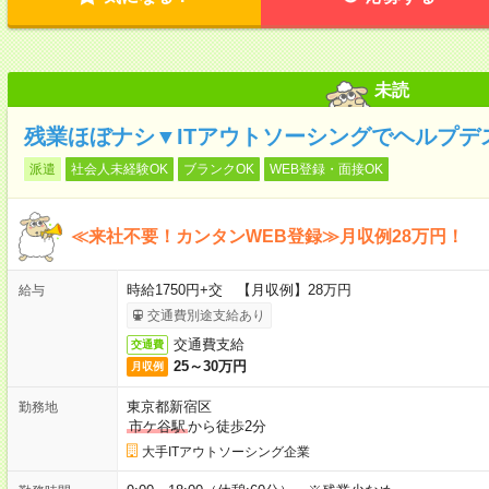
未読
残業ほぼナシ▼ITアウトソーシングでヘルプデ
派遣
社会人未経験OK
ブランクOK
WEB登録・面接OK
≪来社不要！カンタンWEB登録≫月収例28万円！
時給1750円+交 【月収例】28万円
給与
交通費別途支給あり
交通費支給
交通費
25～30万円
月収例
東京都新宿区
勤務地
市ケ谷駅
から徒歩2分
大手ITアウトソーシング企業