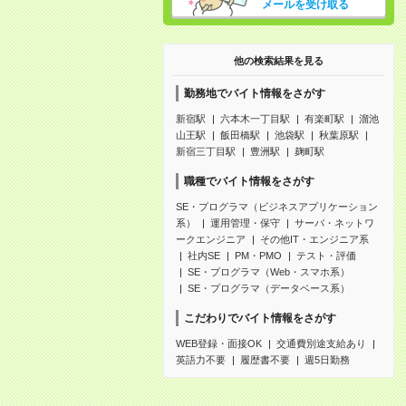
メールを受け取る
他の検索結果を見る
勤務地でバイト情報をさがす
新宿駅
六本木一丁目駅
有楽町駅
溜池
山王駅
飯田橋駅
池袋駅
秋葉原駅
新宿三丁目駅
豊洲駅
麹町駅
職種でバイト情報をさがす
SE・プログラマ（ビジネスアプリケーション
系）
運用管理・保守
サーバ・ネットワ
ークエンジニア
その他IT・エンジニア系
社内SE
PM・PMO
テスト・評価
SE・プログラマ（Web・スマホ系）
SE・プログラマ（データベース系）
こだわりでバイト情報をさがす
WEB登録・面接OK
交通費別途支給あり
英語力不要
履歴書不要
週5日勤務