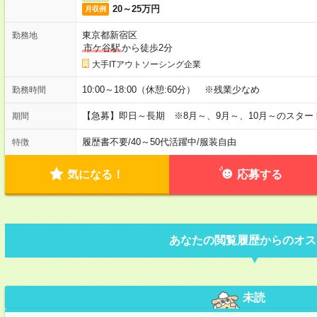
20～25万円
月収例
東京都新宿区
勤務地
市ケ谷駅
から徒歩2分
大手ITアウトソーシング企業
10:00～18:00（休憩:60分） ※残業少なめ
勤務時間
【急募】即日～長期 ※8月～、9月～、10月～のスタ
期間
履歴書不要
/
40～50代活躍中
/
服装自由
特徴
気になる！
応募する
あなたの閲覧履歴からのオス
未読