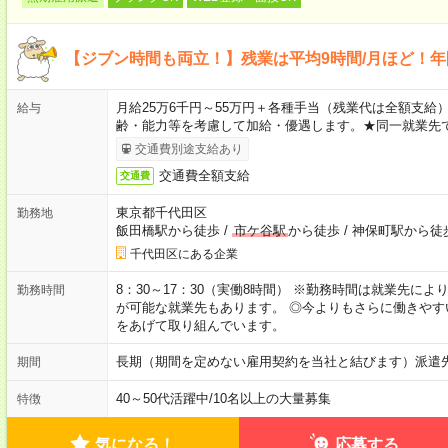
【ジブン時間も両立！】残業は平均9時間/月ほど！年
月給25万6千円～55万円＋各種手当（残業代は全額支給）
給与
齢・能力等を考慮して加給・優遇します。★同一就業先で
交通費別途支給あり
交通費全額支給
交通費
東京都千代田区
勤務地
飯田橋駅から徒歩
/
市ケ谷駅
から徒歩
/
神保町駅から徒
千代田区にある企業
8：30～17：30（実働8時間） ※勤務時間は就業先に
勤務時間
が可能な就業先もあります。 ◎今よりもさらに働きや
をあげて取り組んでいます。
長期（期間を定めない雇用契約を当社と結びます）派遣
期間
40～50代活躍中
/
10名以上の大量募集
特徴
気になる！
応募する