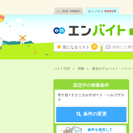
エン派遣
74686
件
エン バイト
82531
件
0
気になるリスト
保存した希
バイトTOP
関東
東京のアルバイト・バイト
設定中の検索条件
市ケ谷 / テクニカルサポート・ヘルプデス
ク
条件の変更
条件を保存して