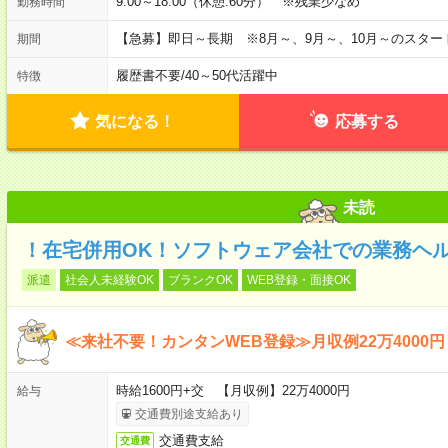
9:00～18:00（休憩:60分） ※残業少なめ
勤務時間
【急募】即日～長期 ※8月～、9月～、10月～のスタ
期間
履歴書不要
/
40～50代活躍中
特徴
気になる！
応募する
未読
！在宅併用OK！ソフトウェア会社での業務ヘ
派遣
社会人未経験OK
ブランクOK
WEB登録・面接OK
≪来社不要！カンタンWEB登録≫月収例22万4000円
時給1600円+交 【月収例】22万4000円
給与
交通費別途支給あり
交通費支給
交通費