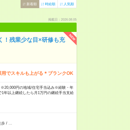
新着順
時給順
人気順
掲載日：2026.08.05
NEW
く！残業少な目×研修も充
採用でスキルも上がる＊ブランクOK
※20,000円の地域/住宅手当込み※経験・年
1年以上継続したら月1万円の継続手当支給
徒歩
/
…