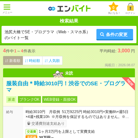
0
メニュー
気になる！
ログイン
検索結果
池尻大橋でSE・プログラマ（Web・スマホ系）
条件の変更
のバイト一覧
4
3,000
件中
1
～
4
件表示
平均時給:
円
新着順
時給順
人気順
掲載日：2026.08.07
未読
NEW
服装自由＊時給3010円！渋谷でのSE・プログラ
マ
派遣
ブランクOK
WEB登録・面接OK
時給3010円 月収例 51万9225円 時給3010円×実働8h×週5日
給与
×4週+残業10h ※月収例を保証するものではありません。※給与
即受取りサービス利用可（利用条件有）
交通費別途支給あり
1ヶ月3万円を上限として実費支給
交通費
30万円～
月収例