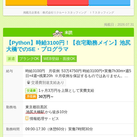
掲載元企業名
株式会社リクルートスタッフィング ＩＴスタッフィング
掲載日：2026.07.31
未読
【Python】時給3100円！【在宅勤務メイン】池尻
大橋でのSE・プログラマ
派遣
ブランクOK
WEB登録・面接OK
時給3100円 月収例 53万4750円 時給3100円×実働7h30m×週5
給与
日×4週+残業20h ※月収例を保証するものではありません。※給
与即受取りサービス利用可（利用条件有）
交通費別途支給あり
1ヶ月3万円を上限として実費支給
交通費
30万円～
月収例
東京都目黒区
勤務地
池尻大橋駅
から徒歩10分
情報処理サ－ビス
09:00-17:30（休憩60分）実働7時間30分
勤務時間