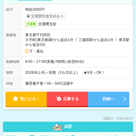
時給2600円
給与
交通費別途支給あり
交通費支給
交通費
東京都千代田区
勤務地
大手町(東京都)駅から徒歩1分
/
三越前駅から徒歩1分
/
東京駅
から徒歩3分
IT・通信
9:00～17:00(実働:7時間) (休憩60分)
勤務時間
2026/9/上旬～長期（3カ月以上） ★9月～OK！
期間
履歴書不要
/
40～50代活躍中
特徴
気になる！
応募する
詳細へ
掲載日：2026.08.07
未読