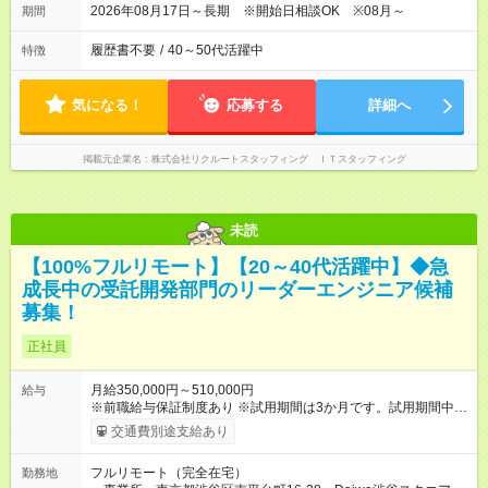
2026年08月17日～長期 ※開始日相談OK ※08月～
期間
履歴書不要
/
40～50代活躍中
特徴
気になる！
応募する
詳細へ
掲載元企業名
株式会社リクルートスタッフィング ＩＴスタッフィング
未読
【100%フルリモート】【20～40代活躍中】◆急
成長中の受託開発部門のリーダーエンジニア候補
募集！
正社員
月給350,000円～510,000円
給与
※前職給与保証制度あり ※試用期間は3か月です。試用期間中で
の待遇は変わりません。 ※経験・能力等を考慮の上、加給・優
交通費別途支給あり
遇いたします。 ※残業代は全額支給します。 賞与は2月と8月が
支給月です。 給与は月末締め当月25日払いです。
フルリモート（完全在宅）
勤務地