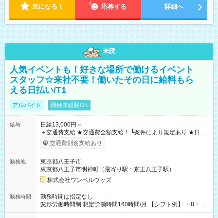
気になる！
応募する
詳細へ
未読
人気イベントも！好きな場所で働けるイベント
スタッフ☆来社不要！働いたその日に給料もら
える日払い/T1
アルバイト
職種未経験OK
日給13,000円～
給与
＋交通費支給 ★交通費全額支給！ ┗案件により規定あり ★日払
いOK！（規定あり） ┗働いたその日に現金GET♪ お仕事後はコ
交通費別途支給あり
ンビニATMから 日払い分を引き落とせます！ 【試用期間】試
用期間なし
東京都八王子市
勤務地
東京都八王子市明神町（最寄り駅：京王八王子駅）
株式会社ワンベルウッズ
勤務時間は指定なし
勤務時間
変形労働時間制 想定労働時間160時間/月 【シフト例】 ・8：00
～21：00