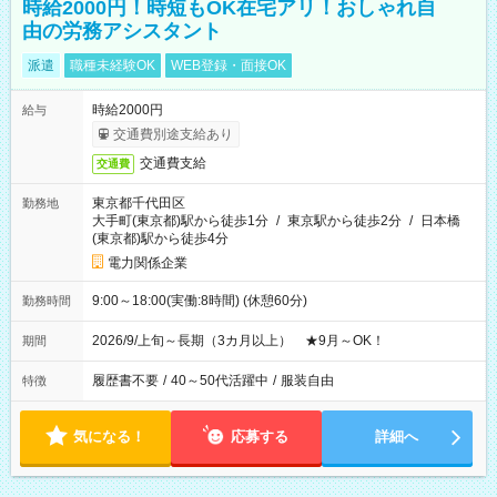
時給2000円！時短もOK在宅アリ！おしゃれ自
由の労務アシスタント
派遣
職種未経験OK
WEB登録・面接OK
時給2000円
給与
交通費別途支給あり
交通費支給
交通費
東京都千代田区
勤務地
大手町(東京都)駅から徒歩1分
/
東京駅から徒歩2分
/
日本橋
(東京都)駅から徒歩4分
電力関係企業
9:00～18:00(実働:8時間) (休憩60分)
勤務時間
2026/9/上旬～長期（3カ月以上） ★9月～OK！
期間
履歴書不要
/
40～50代活躍中
/
服装自由
特徴
気になる！
応募する
詳細へ