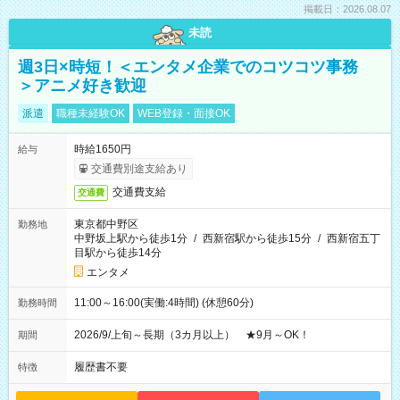
掲載日：2026.08.07
未読
週3日×時短！＜エンタメ企業でのコツコツ事務
＞アニメ好き歓迎
派遣
職種未経験OK
WEB登録・面接OK
時給1650円
給与
交通費別途支給あり
交通費支給
交通費
東京都中野区
勤務地
中野坂上駅から徒歩1分
/
西新宿駅から徒歩15分
/
西新宿五丁
目駅から徒歩14分
エンタメ
11:00～16:00(実働:4時間) (休憩60分)
勤務時間
2026/9/上旬～長期（3カ月以上） ★9月～OK！
期間
履歴書不要
特徴