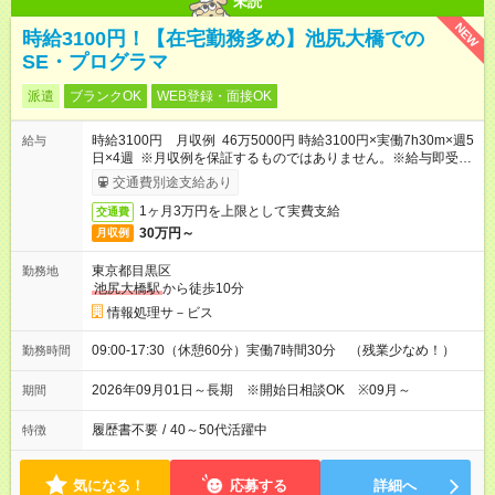
未読
NEW
時給3100円！【在宅勤務多め】池尻大橋での
SE・プログラマ
派遣
ブランクOK
WEB登録・面接OK
時給3100円 月収例 46万5000円 時給3100円×実働7h30m×週5
給与
日×4週 ※月収例を保証するものではありません。※給与即受取
りサービス利用可（利用条件有）
交通費別途支給あり
1ヶ月3万円を上限として実費支給
交通費
30万円～
月収例
東京都目黒区
勤務地
池尻大橋駅
から徒歩10分
情報処理サ－ビス
09:00-17:30（休憩60分）実働7時間30分 （残業少なめ！）
勤務時間
2026年09月01日～長期 ※開始日相談OK ※09月～
期間
履歴書不要
/
40～50代活躍中
特徴
気になる！
応募する
詳細へ