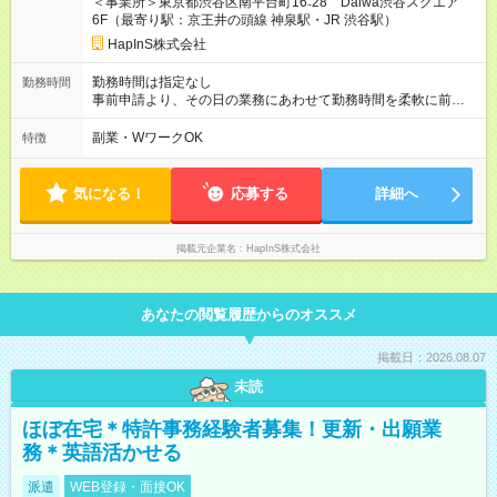
＜事業所＞東京都渋谷区南平台町16₋28 Daiwa渋谷スクエア
6F（最寄り駅：京王井の頭線 神泉駅・JR 渋谷駅）
HapInS株式会社
勤務時間は指定なし
勤務時間
事前申請より、その日の業務にあわせて勤務時間を柔軟に前後
させてOKです。 例えば、午前中に用事がある場合は12時～21
時の勤務、早めに帰宅したい場合は7時～16時の勤務など柔軟に
副業・WワークOK
特徴
対応できます。 基本の勤務時間は、9時～18時（休憩１時間
含） 実働8時間
気になる！
応募する
詳細へ
掲載元企業名
HapInS株式会社
あなたの閲覧履歴からのオススメ
掲載日：2026.08.07
未読
ほぼ在宅＊特許事務経験者募集！更新・出願業
務＊英語活かせる
派遣
WEB登録・面接OK