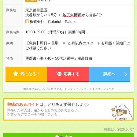
東京都目黒区
勤務地
渋谷駅からバス5分
/
池尻大橋駅
から徒歩8分
株式会社 Colorful Palette
10:00-19:00（休憩60分）実働8時間
勤務時間
【急募】即日～長期 ※1か月以内のスタートも可能！開始日は
期間
ご相談ください
履歴書不要
/
40～50代活躍中
/
服装自由
特徴
気になる！
応募する
詳細へ
掲載元企業名
株式会社リクルートスタッフィング ＩＴスタッフィング
興味のあるバイト
は、とりあえず保存しよう♪
保存した求人は、後からまとめて応募できるよ。
企業からアプローチが届くことも！
掲載日：2026.08.07