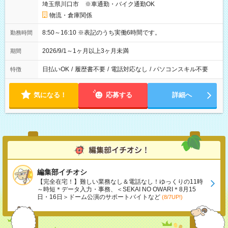
埼玉県川口市 ※車通勤・バイク通勤OK
物流・倉庫関係
8:50～16:10 ※表記のうち実働6時間です。
勤務時間
2026/9/1～1ヶ月以上3ヶ月未満
期間
日払いOK
/
履歴書不要
/
電話対応なし
/
パソコンスキル不要
特徴
気になる！
応募する
詳細へ
編集部イチオシ
【完全在宅！】難しい業務なし＆電話なし！ゆっくりの11時
～時短＊データ入力・事務、＜SEKAI NO OWARI＊8月15
日・16日＞ドーム公演のサポートバイトなど
(8/7UP!)