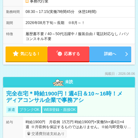
事務代行業
08:30～17:15(実働7時間45分 休憩1時間)
勤務時間
2026年08月下旬～長期 ※8月～！
期間
履歴書不要
/
40～50代活躍中
/
服装自由
/
電話対応なし
/
パソ
特徴
コンスキル不要
気になる！
応募する
詳細へ
掲載日：2026.08.06
未読
完全在宅＊時給1900円！週4日＆10～16時！メ
ディアコンサル企業で事務アシ
派遣
ブランクOK
WEB登録・面接OK
時給1900円 月収例 15万円 時給1900円×実働5h×週4日×4
給与
週 ※月収例を保証するものではありません。※給与即受取りサ
ービス利用可（利用条件有）
交通費別途支給あり