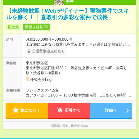
未読
【未経験歓迎 ! Webデザイナー】実務案件でスキ
ルを磨く！ │ 直取引の多彩な案件で成長
正社員
職種未経験OK
月給250,000円～500,000円
給与
上記額にはみなし残業代を含みます。※超過分は全額支給いたし
ます。 みなし残業代 58,594円／月 みなし残業時間 40時間／月
交通費別途支給あり
昇給は随時！頑張り次第で毎月お給料UPも！ 上記額にはみなし
残業代（月40時間分 / 58,594円分）を含みます。※超過分は全額
東京都渋谷区
勤務地
支給します 【試用期間】試用期間あり 試用期間の長さ：6ヶ月
東京都渋谷区円山町28-1 渋谷道玄坂スカイビル4F（最寄り
※ 雇用形態と給与に、本採用時と異なる部分があります。 雇用
駅：渋谷駅 / 神泉駅）
形態：中途採用（契約社員） 給与：本採用時と同じです。
株式会社Legit
フレックスタイム制
勤務時間
コアタイム：11:00 ～ 16:00 標準労働時間：1日あたり8時間 標
準労働時間：1日あたり8時間 ／ 1か月あたり160時間
気になる！
応募する
詳細へ
掲載元企業名
株式会社Legit