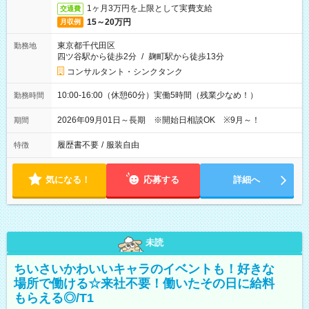
1ヶ月3万円を上限として実費支給
交通費
15～20万円
月収例
東京都千代田区
勤務地
四ツ谷駅から徒歩2分
/
麹町駅から徒歩13分
コンサルタント・シンクタンク
10:00-16:00（休憩60分）実働5時間（残業少なめ！）
勤務時間
2026年09月01日～長期 ※開始日相談OK ※9月～！
期間
履歴書不要
/
服装自由
特徴
気になる！
応募する
詳細へ
未読
ちいさいかわいいキャラのイベントも！好きな
場所で働ける☆来社不要！働いたその日に給料
もらえる◎/T1