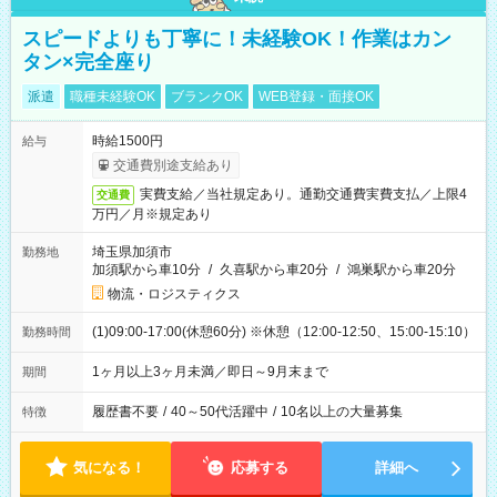
スピードよりも丁寧に！未経験OK！作業はカン
タン×完全座り
派遣
職種未経験OK
ブランクOK
WEB登録・面接OK
時給1500円
給与
交通費別途支給あり
実費支給／当社規定あり。通勤交通費実費支払／上限4
交通費
万円／月※規定あり
埼玉県加須市
勤務地
加須駅から車10分
/
久喜駅から車20分
/
鴻巣駅から車20分
物流・ロジスティクス
(1)09:00-17:00(休憩60分) ※休憩（12:00-12:50、15:00-15:10）
勤務時間
1ヶ月以上3ヶ月未満／即日～9月末まで
期間
履歴書不要
/
40～50代活躍中
/
10名以上の大量募集
特徴
気になる！
応募する
詳細へ