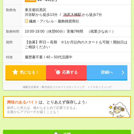
東京都目黒区
勤務地
渋谷駅から徒歩13分
/
池尻大橋駅
から徒歩7分
繊維・アパレル・服飾雑貨商社
10:00-18:00（休憩60分）実働7時間 （残業少なめ！）
勤務時間
【急募】即日～長期 ※1か月以内のスタートも可能！開始日は
期間
ご相談ください
履歴書不要
/
40～50代活躍中
特徴
気になる！
応募する
詳細へ
掲載元企業名
株式会社リクルートスタッフィング ＩＴスタッフィング
興味のあるバイト
は、とりあえず保存しよう♪
保存した求人は、後からまとめて応募できるよ。
企業からアプローチが届くことも！