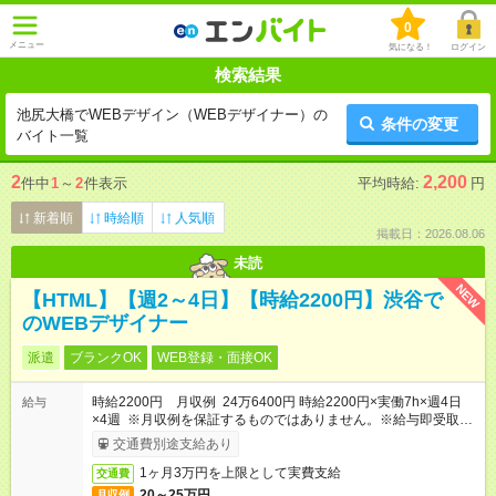
0
メニュー
気になる！
ログイン
検索結果
池尻大橋でWEBデザイン（WEBデザイナー）の
条件の変更
バイト一覧
2
2,200
件中
1
～
2
件表示
平均時給:
円
新着順
時給順
人気順
掲載日：2026.08.06
未読
NEW
【HTML】【週2～4日】【時給2200円】渋谷で
のWEBデザイナー
派遣
ブランクOK
WEB登録・面接OK
時給2200円 月収例 24万6400円 時給2200円×実働7h×週4日
給与
×4週 ※月収例を保証するものではありません。※給与即受取り
サービス利用可（利用条件有）
交通費別途支給あり
1ヶ月3万円を上限として実費支給
交通費
20～25万円
月収例