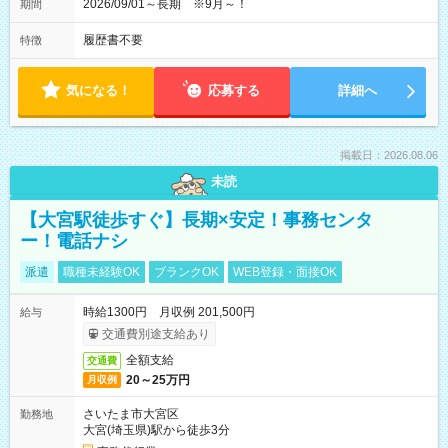
2026/09/01～長期 ※9月～！
期間
履歴書不要
特徴
気になる！
応募する
詳細へ
掲載日：2026.08.06
未読
【大宮駅徒歩すぐ】長期×安定！事務センタ
ー！電話ナシ
派遣
職種未経験OK
ブランクOK
WEB登録・面接OK
時給1300円 月収例 201,500円
給与
交通費別途支給あり
全額支給
交通費
20～25万円
月収例
さいたま市大宮区
勤務地
大宮(埼玉県)駅から徒歩3分