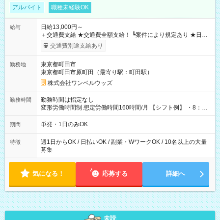
アルバイト
職種未経験OK
日給13,000円～
給与
＋交通費支給 ★交通費全額支給！ ┗案件により規定あり ★日払
いOK！（規定あり） ┗働いたその日に現金GET♪ お仕事後はコ
交通費別途支給あり
ンビニATMから 日払い分を引き落とせます！ 【試用期間】試
用期間なし
東京都町田市
勤務地
東京都町田市原町田（最寄り駅：町田駅）
株式会社ワンベルウッズ
勤務時間は指定なし
勤務時間
変形労働時間制 想定労働時間160時間/月 【シフト例】 ・8：00
～21：00
単発・1日のみOK
期間
週1日からOK / 日払いOK / 副業・WワークOK / 10名以上の大量
特徴
募集
気になる！
応募する
詳細へ
未読