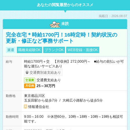
あなたの閲覧履歴からのオススメ
掲載日：2026.08.07
未読
完全在宅＊時給1700円！16時定時！契約状況の
更新・修正など事務サポート
派遣
職種未経験OK
ブランクOK
WEB登録・面接OK
時給1700円＋交 【月収例】272,000円～ ■給与の前払いが可
給与
能な速払いサービスあり
交通費別途支給あり
交通費支給あり
交通費
25～30万円
月収例
東京都品川区
勤務地
五反田駅から徒歩7分
/
大崎広小路駅から徒歩5分
情報通信会社
9:00～16:00 ※休憩60分。10時～18時・10時～19時も相談可
勤務時間
能です。