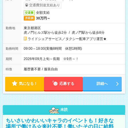
交通費別途支給あり
全額支給
交通費
30万円～
月収例
東京都港区
勤務地
虎ノ門ヒルズ駅から徒歩2分
/
虎ノ門駅から徒歩8分
ライドシェアサービス／タクシー配車アプリ運営★
09:00～18:00(実働8時間 休憩1時間)
勤務時間
2026年09月上旬～長期 ※9月～！
期間
履歴書不要
/
服装自由
特徴
気になる！
応募する
詳細へ
未読
ちいさいかわいいキャラのイベントも！好きな
場所で働ける☆来社不要！働いたその日に給料