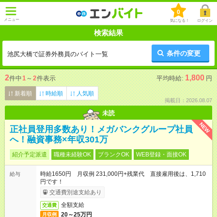
0
メニュー
気になる！
ログイン
検索結果
条件の変更
池尻大橋で証券外務員のバイト一覧
2
1,800
件中
1
～
2
件表示
平均時給:
円
新着順
時給順
人気順
掲載日：2026.08.07
未読
NEW
正社員登用多数あり！メガバンクグループ社員
へ！融資事務×年収301万
紹介予定派遣
職種未経験OK
ブランクOK
WEB登録・面接OK
時給1650円 月収例 231,000円+残業代 直接雇用後は、1,710
給与
円です！
交通費別途支給あり
全額支給
交通費
20～25万円
月収例