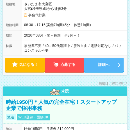
さいたま市大宮区
勤務地
大宮(埼玉県)駅から徒歩3分
事務代行業
08:30～17:15(実働7時間45分 休憩1時間)
勤務時間
2026年08月下旬～長期 ※8月～！
期間
履歴書不要
/
40～50代活躍中
/
服装自由
/
電話対応なし
/
パソ
特徴
コンスキル不要
気になる！
応募する
詳細へ
掲載日：2026.08.07
未読
時給1950円＊人気の完全在宅！スタートアップ
企業で採用事務
派遣
WEB登録・面接OK
時給1950円 月収例 312,000円
給与