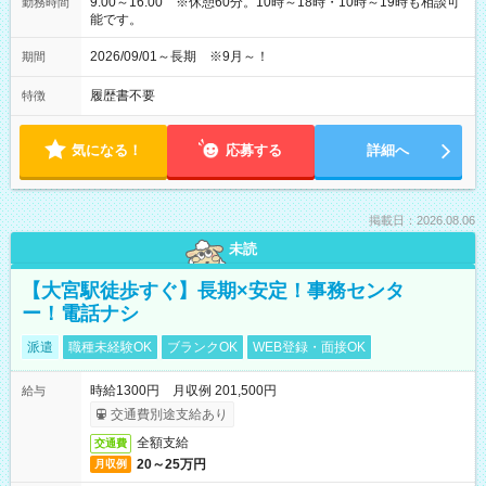
9:00～16:00 ※休憩60分。10時～18時・10時～19時も相談可
勤務時間
能です。
2026/09/01～長期 ※9月～！
期間
履歴書不要
特徴
気になる！
応募する
詳細へ
掲載日：2026.08.06
未読
【大宮駅徒歩すぐ】長期×安定！事務センタ
ー！電話ナシ
派遣
職種未経験OK
ブランクOK
WEB登録・面接OK
時給1300円 月収例 201,500円
給与
交通費別途支給あり
全額支給
交通費
20～25万円
月収例