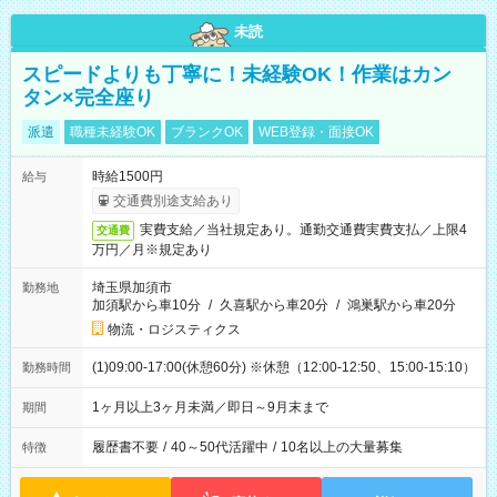
未読
スピードよりも丁寧に！未経験OK！作業はカン
タン×完全座り
派遣
職種未経験OK
ブランクOK
WEB登録・面接OK
時給1500円
給与
交通費別途支給あり
実費支給／当社規定あり。通勤交通費実費支払／上限4
交通費
万円／月※規定あり
埼玉県加須市
勤務地
加須駅から車10分
/
久喜駅から車20分
/
鴻巣駅から車20分
物流・ロジスティクス
(1)09:00-17:00(休憩60分) ※休憩（12:00-12:50、15:00-15:10）
勤務時間
1ヶ月以上3ヶ月未満／即日～9月末まで
期間
履歴書不要
/
40～50代活躍中
/
10名以上の大量募集
特徴