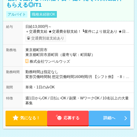
もらえる◎/T1
アルバイト
職種未経験OK
日給13,000円～
給与
＋交通費支給 ★交通費全額支給！ ┗案件により規定あり ★日払
いOK！（規定あり） ┗働いたその日に現金GET♪ お仕事後はコ
交通費別途支給あり
ンビニATMから 日払い分を引き落とせます！ 【試用期間】試
用期間なし
東京都町田市
勤務地
東京都町田市原町田（最寄り駅：町田駅）
株式会社ワンベルウッズ
勤務時間は指定なし
勤務時間
変形労働時間制 想定労働時間160時間/月 【シフト例】 ・8：00
～21：00
単発・1日のみOK
期間
週1日からOK / 日払いOK / 副業・WワークOK / 10名以上の大量
特徴
募集
気になる！
応募する
詳細へ