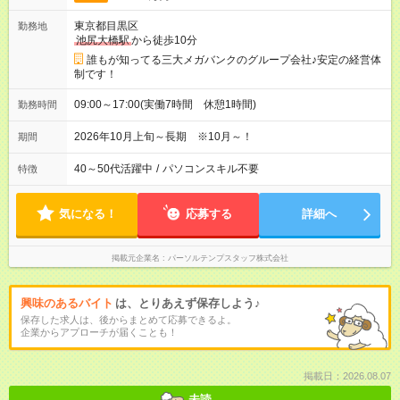
東京都目黒区
勤務地
池尻大橋駅
から徒歩10分
誰もが知ってる三大メガバンクのグループ会社♪安定の経営体
制です！
09:00～17:00(実働7時間 休憩1時間)
勤務時間
2026年10月上旬～長期 ※10月～！
期間
40～50代活躍中
/
パソコンスキル不要
特徴
気になる！
応募する
詳細へ
掲載元企業名
パーソルテンプスタッフ株式会社
興味のあるバイト
は、とりあえず保存しよう♪
保存した求人は、後からまとめて応募できるよ。
企業からアプローチが届くことも！
掲載日：2026.08.07
未読