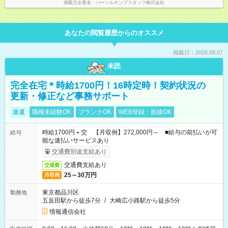
掲載元企業名
パーソルテンプスタッフ株式会社
あなたの閲覧履歴からのオススメ
掲載日：2026.08.07
未読
完全在宅＊時給1700円！16時定時！契約状況の
更新・修正など事務サポート
派遣
職種未経験OK
ブランクOK
WEB登録・面接OK
時給1700円＋交 【月収例】272,000円～ ■給与の前払いが可
給与
能な速払いサービスあり
交通費別途支給あり
交通費支給あり
交通費
25～30万円
月収例
東京都品川区
勤務地
五反田駅から徒歩7分
/
大崎広小路駅から徒歩5分
情報通信会社