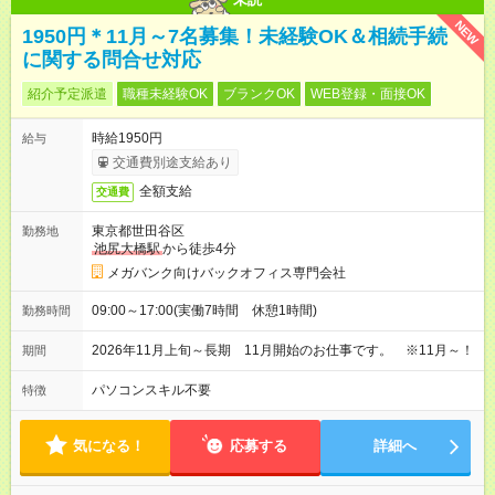
NEW
1950円＊11月～7名募集！未経験OK＆相続手続
に関する問合せ対応
紹介予定派遣
職種未経験OK
ブランクOK
WEB登録・面接OK
時給1950円
給与
交通費別途支給あり
全額支給
交通費
東京都世田谷区
勤務地
池尻大橋駅
から徒歩4分
メガバンク向けバックオフィス専門会社
09:00～17:00(実働7時間 休憩1時間)
勤務時間
2026年11月上旬～長期 11月開始のお仕事です。 ※11月～！
期間
パソコンスキル不要
特徴
気になる！
応募する
詳細へ