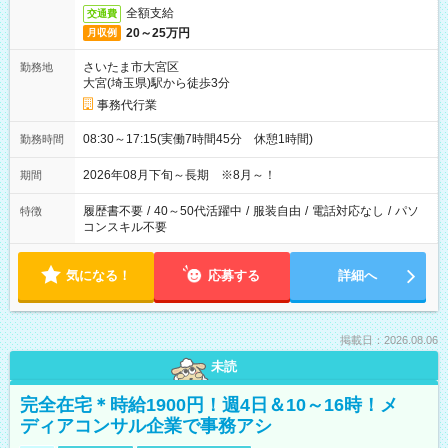
全額支給
交通費
20～25万円
月収例
さいたま市大宮区
勤務地
大宮(埼玉県)駅から徒歩3分
事務代行業
08:30～17:15(実働7時間45分 休憩1時間)
勤務時間
2026年08月下旬～長期 ※8月～！
期間
履歴書不要
/
40～50代活躍中
/
服装自由
/
電話対応なし
/
パソ
特徴
コンスキル不要
気になる！
応募する
詳細へ
掲載日：2026.08.06
未読
完全在宅＊時給1900円！週4日＆10～16時！メ
ディアコンサル企業で事務アシ