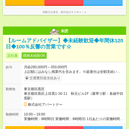
掲載元企業名
株式会社ＲｅＭｏｒｅ
未読
【ルームアドバイザー】◆未経験歓迎◆年間休120
日◆100％反響の営業です☆
正社員
職種未経験OK
月給280,000円～350,000円
給与
上記額にはみなし残業代を含みます。※超過分は全額支給いたし
ます。 みなし残業代 20,054円 以上／月 みなし残業時間 10時間
交通費別途支給あり
／月 入社祝金10万円支給いたします！(試用期間終了時) 上記額
にはみなし残業代（月10時間分、20,054円～分）を含みます。
東京都目黒区
勤務地
※超過分は全額支給します ※試用期間は3ヶ月で、雇用条件に変
東京都目黒区上目黒1-16-11 秋元ビル1F（最寄り駅：各線中目
更はありません。 【試用期間】試用期間あり 試用期間の長さ：
黒駅）
3ヶ月 雇用形態、給与は本採用時と同じです。
株式会社アパートナー
10:00～19:00
勤務時間
実働時間：8時間/日 実働時間：8時間/日 1日あたりの実働時間：
8時間