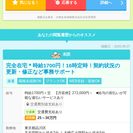
気になる！
応募する
詳細へ
掲載元企業名
大樹生命保険株式会社渋谷営業部
あなたの閲覧履歴からのオススメ
掲載日：2026.08.07
未読
完全在宅＊時給1700円！16時定時！契約状況の
更新・修正など事務サポート
派遣
職種未経験OK
ブランクOK
WEB登録・面接OK
時給1700円＋交 【月収例】272,000円～ ■給与の前払いが可
給与
能な速払いサービスあり
交通費別途支給あり
交通費支給あり
交通費
25～30万円
月収例
東京都品川区
勤務地
五反田駅から徒歩7分
/
大崎広小路駅から徒歩5分