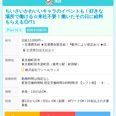
未読
ちいさいかわいいキャラのイベントも！好きな
場所で働ける☆来社不要！働いたその日に給料
もらえる◎/T1
アルバイト
職種未経験OK
日給13,000円～
給与
＋交通費支給 ★交通費全額支給！ ┗案件により規定あり ★日払
いOK！（規定あり） ┗働いたその日に現金GET♪ お仕事後はコ
交通費別途支給あり
ンビニATMから 日払い分を引き落とせます！ 【試用期間】試
用期間なし
東京都町田市
勤務地
東京都町田市原町田（最寄り駅：町田駅）
株式会社ワンベルウッズ
勤務時間は指定なし
勤務時間
変形労働時間制 想定労働時間160時間/月 【シフト例】 ・8：00
～21：00
単発・1日のみOK
期間
週1日からOK / 日払いOK / 副業・WワークOK / 10名以上の大量
特徴
募集