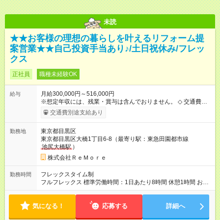
未読
★★お客様の理想の暮らしを叶えるリフォーム提
案営業★★自己投資手当あり♪/土日祝休み/フレッ
クス
正社員
職種未経験OK
月給300,000円～516,000円
給与
※想定年収には、残業・賞与は含んでおりません。 ◇ 交通費全
額支給 ◇ 時間外手当 ◇ 資格手当 ◇ 役職手当 ◇ 給与改定年2回
交通費別途支給あり
◇ 表彰年1回 ◇ 賞与年2回 ※業績による 【試用期間】試用期間
あり 試用期間の長さ：3ヶ月 雇用形態、給与は本採用時と同じ
東京都目黒区
勤務地
です。
東京都目黒区大橋1丁目6-8（最寄り駅：東急田園都市線
池尻大橋駅
）
株式会社ＲｅＭｏｒｅ
フレックスタイム制
勤務時間
フルフレックス 標準労働時間：1日あたり8時間 休憩1時間 お客
様対応や現場の予定に合わせた 効率的なスケジューリングや、
集中できる時間帯に業務を進めることで 生産性もアップしま
気になる！
す！
応募する
詳細へ