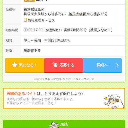
東京都目黒区
勤務地
駒場東大前駅から徒歩7分
/
池尻大橋駅
から徒歩12分
情報処理サ－ビス
09:00-17:30（休憩60分）実働7時間30分（残業少なめ！）
勤務時間
即日～長期 ※開始日相談OK
期間
履歴書不要
特徴
気になる！
応募する
詳細へ
掲載元企業名
株式会社リクルートスタッフィング
興味のあるバイト
は、とりあえず保存しよう♪
保存した求人は、後からまとめて応募できるよ。
企業からアプローチが届くことも！
未読