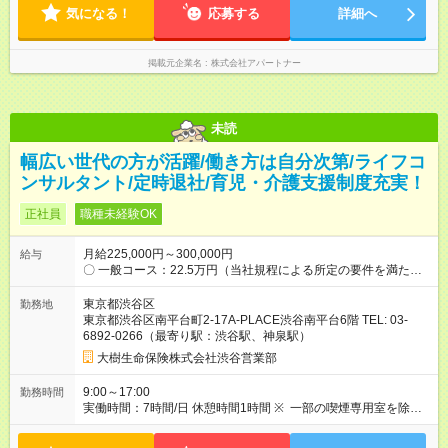
気になる！
応募する
詳細へ
掲載元企業名
株式会社アパートナー
未読
幅広い世代の方が活躍/働き方は自分次第/ライフコ
ンサルタント/定時退社/育児・介護支援制度充実！
正社員
職種未経験OK
月給225,000円～300,000円
給与
〇 一般コース：22.5万円（当社規程による所定の要件を満たし
た場合） 〇 特選コース：保障額30万円・25万円・20万円当社
規程による所定の要件を満たした場合） ※詳細は面談時にご
東京都渋谷区
勤務地
説明いたします。 【試用期間】試用期間あり 試用期間の長さ：
東京都渋谷区南平台町2-17A-PLACE渋谷南平台6階 TEL: 03-
6ヶ月 雇用形態、給与は本採用時と同じです。
6892-0266（最寄り駅：渋谷駅、神泉駅）
大樹生命保険株式会社渋谷営業部
9:00～17:00
勤務時間
実働時間：7時間/日 休憩時間1時間 ※ 一部の喫煙専用室を除
き、屋内全面禁煙