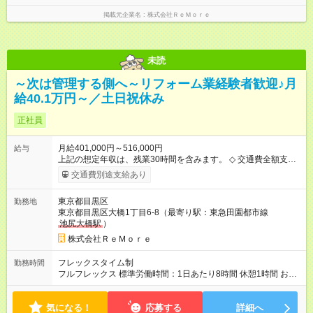
掲載元企業名
株式会社ＲｅＭｏｒｅ
未読
～次は管理する側へ～リフォーム業経験者歓迎♪月
給40.1万円～／土日祝休み
正社員
月給401,000円～516,000円
給与
上記の想定年収は、残業30時間を含みます。 ◇ 交通費全額支給
◇ 時間外手当 ◇ 資格手当 ◇ 役職手当 ◇ 給与改定年2回 ◇ 表彰年
交通費別途支給あり
1回 ◇ 賞与年2回 ※業績による 【試用期間】試用期間あり 試用
期間の長さ：3ヶ月 雇用形態、給与は本採用時と同じです。
東京都目黒区
勤務地
東京都目黒区大橋1丁目6-8（最寄り駅：東急田園都市線
池尻大橋駅
）
株式会社ＲｅＭｏｒｅ
フレックスタイム制
勤務時間
フルフレックス 標準労働時間：1日あたり8時間 休憩1時間 お客
様対応や現場の予定に合わせた 効率的なスケジューリングや、
集中できる時間帯に業務を進めることで 生産性もアップしま
気になる！
す！
応募する
詳細へ