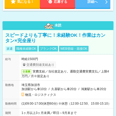
気になる！
応募する
詳細へ
未読
スピードよりも丁寧に！未経験OK！作業はカン
タン×完全座り
派遣
職種未経験OK
ブランクOK
WEB登録・面接OK
時給1500円
給与
交通費別途支給あり
実費支給／当社規定あり。通勤交通費実費支払／上限4
交通費
万円／月※規定あり
埼玉県加須市
勤務地
加須駅から車10分
/
久喜駅から車20分
/
鴻巣駅から車20分
物流・ロジスティクス
(1)09:00-17:00(休憩60分) ※休憩（12:00-12:50、15:00-15:10）
勤務時間
1ヶ月以上3ヶ月未満／即日～9月末まで
期間