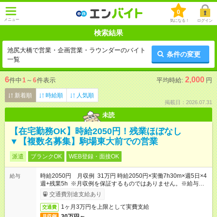
0
メニュー
気になる！
ログイン
検索結果
池尻大橋で営業・企画営業・ラウンダーのバイト
条件の変更
一覧
6
2,000
件中
1
～
6
件表示
平均時給:
円
新着順
時給順
人気順
掲載日：2026.07.31
未読
【在宅勤務OK】時給2050円！残業ほぼなし
▼【複数名募集】駒場東大前での営業
派遣
ブランクOK
WEB登録・面接OK
時給2050円 月収例 31万円 時給2050円×実働7h30m×週5日×4
給与
週+残業5h ※月収例を保証するものではありません。※給与即受
取りサービス利用可（利用条件有）
交通費別途支給あり
1ヶ月3万円を上限として実費支給
交通費
30万円～
月収例