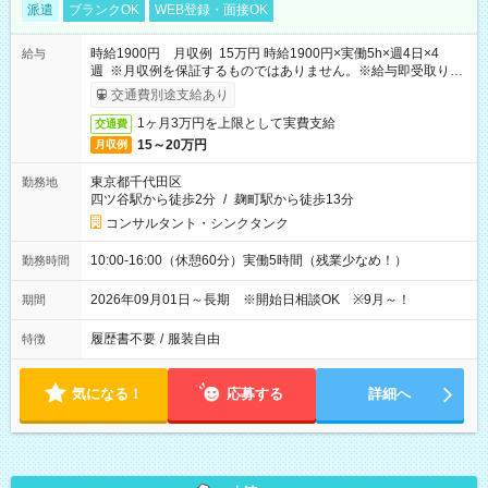
派遣
ブランクOK
WEB登録・面接OK
時給1900円 月収例 15万円 時給1900円×実働5h×週4日×4
給与
週 ※月収例を保証するものではありません。※給与即受取りサ
ービス利用可（利用条件有）
交通費別途支給あり
1ヶ月3万円を上限として実費支給
交通費
15～20万円
月収例
東京都千代田区
勤務地
四ツ谷駅から徒歩2分
/
麹町駅から徒歩13分
コンサルタント・シンクタンク
10:00-16:00（休憩60分）実働5時間（残業少なめ！）
勤務時間
2026年09月01日～長期 ※開始日相談OK ※9月～！
期間
履歴書不要
/
服装自由
特徴
気になる！
応募する
詳細へ