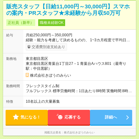
販売スタッフ【日給11,000円～30,000円】スマホ
の案内・PRスタッフ★未経験から月収50万可
正社員（新卒）
職種未経験OK
月給250,000円～350,000円
給与
経験・能力を考慮して決めるものの、 1~3カ月程度で平均日給2
万程度まで昇格 【試用期間】試用期間あり 試用期間の長さ：1
交通費別途支給あり
ヶ月 雇用形態、給与は本採用時と同じです。
東京都目黒区
勤務地
東京都目黒区青葉台1丁目27－1 青葉台Aハウス801（最寄り
駅：中目黒駅）
株式会社きぼうのみらい
フレックスタイム制
勤務時間
フルフレックス 標準労働時間：1日あたり8時間 実働時間:8時間/
日/実働時間:7~8時間/日
10名以上の大量募集
特徴
気になる！
応募する
詳細へ
掲載元企業名
株式会社きぼうのみらい