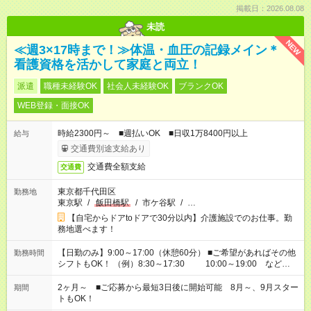
掲載日：2026.08.08
未読
NEW
≪週3×17時まで！≫体温・血圧の記録メイン＊
看護資格を活かして家庭と両立！
派遣
職種未経験OK
社会人未経験OK
ブランクOK
WEB登録・面接OK
時給2300円～ ■週払いOK ■日収1万8400円以上
給与
交通費別途支給あり
交通費全額支給
交通費
東京都千代田区
勤務地
東京駅
/
飯田橋駅
/
市ケ谷駅
/
…
【自宅からドアtoドアで30分以内】介護施設でのお仕事。勤
務地選べます！
【日勤のみ】9:00～17:00（休憩60分） ■ご希望があればその他
勤務時間
シフトもOK！ （例）8:30～17:30 10:00～19:00 など
「家族とお休みを合わせたい」 「できれば残業はしたくない」
など、あなたのご希望に沿ったお仕事をご紹介します！ ※Wワ
2ヶ月～ ■ご応募から最短3日後に開始可能 8月～、9月スター
期間
ーク希望の方へ 今ご覧のお仕事で希望する勤務時間と、もう1つ
トもOK！
のお仕事の勤務時間。 合計で週40時間を超える場合は応募でき