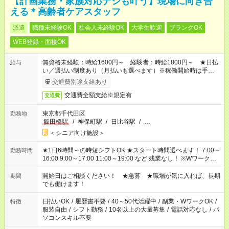
【計画業務・家族対応ナシも叶う】現場に向き合
える＊高齢者ケアスタッフ
派遣
職種未経験OK
社会人未経験OK
大学生歓迎
ブランクOK
WEB登録・面接OK
無資格未経験：時給1600円～ 経験者：時給1800円～ ★日払
給与
い／週払い制度あり（月払いも選べます）※稼働開始時は手続き
完了次第のお支払いとなります。
交通費別途支給あり
交通費全額支給※規定有
交通費
東京都千代田区
勤務地
飯田橋駅
/
神保町駅
/
日比谷駅
/
…
＜シニア向け施設＞
★1日6時間～の時短シフトOK ★スタート時間選べます！ 7:00～
勤務時間
16:00 9:00～17:00 11:00～19:00 など 残業なし！ ※Wワークの
場合、他のお仕事と合わせ週40時間超の就業はご案内できませ
ん ※法令に基づき、週20時間以上勤務は社会保険への加入対象
開始日はご相談ください！ ★急募 ★職場が気に入れば、長期
期間
となります ※労働者派遣法（日雇い派遣の原則禁止）により、
でも働けます！
短時間・短期間の就業はご案内が難しい場合があります
日払いOK
/
履歴書不要
/
40～50代活躍中
/
副業・WワークOK
/
特徴
服装自由
/
シフト勤務
/
10名以上の大量募集
/
電話対応なし
/
パ
ソコンスキル不要