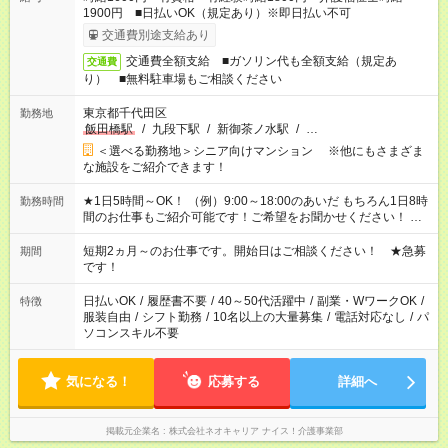
1900円 ■日払いOK（規定あり）※即日払い不可
交通費別途支給あり
交通費全額支給 ■ガソリン代も全額支給（規定あ
交通費
り） ■無料駐車場もご相談ください
東京都千代田区
勤務地
飯田橋駅
/
九段下駅
/
新御茶ノ水駅
/
…
＜選べる勤務地＞シニア向けマンション ※他にもさまざま
な施設をご紹介できます！
★1日5時間～OK！ （例）9:00～18:00のあいだ もちろん1日8時
勤務時間
間のお仕事もご紹介可能です！ご希望をお聞かせください！ ★
家庭の都合でお休みが必要な場合も遠慮なくご相談ください。
※週最低15時間以上の勤務が必要です
短期2ヵ月～のお仕事です。開始日はご相談ください！ ★急募
期間
です！
日払いOK
/
履歴書不要
/
40～50代活躍中
/
副業・WワークOK
/
特徴
服装自由
/
シフト勤務
/
10名以上の大量募集
/
電話対応なし
/
パ
ソコンスキル不要
気になる！
応募する
詳細へ
掲載元企業名
株式会社ネオキャリア ナイス！介護事業部