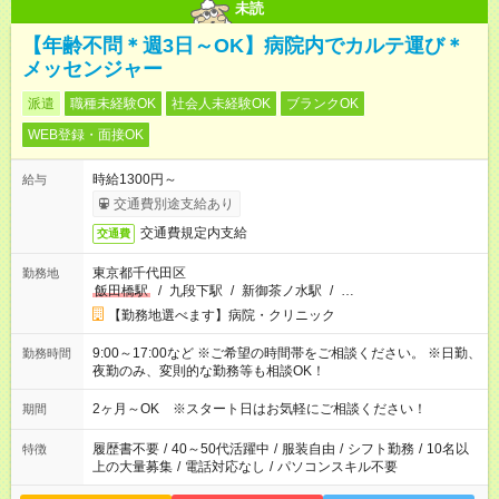
未読
【年齢不問＊週3日～OK】病院内でカルテ運び＊
メッセンジャー
派遣
職種未経験OK
社会人未経験OK
ブランクOK
WEB登録・面接OK
時給1300円～
給与
交通費別途支給あり
交通費規定内支給
交通費
東京都千代田区
勤務地
飯田橋駅
/
九段下駅
/
新御茶ノ水駅
/
…
【勤務地選べます】病院・クリニック
9:00～17:00など ※ご希望の時間帯をご相談ください。 ※日勤、
勤務時間
夜勤のみ、変則的な勤務等も相談OK！
2ヶ月～OK ※スタート日はお気軽にご相談ください！
期間
履歴書不要
/
40～50代活躍中
/
服装自由
/
シフト勤務
/
10名以
特徴
上の大量募集
/
電話対応なし
/
パソコンスキル不要