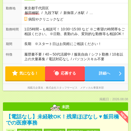
東京都千代田区
勤務地
飯田橋駅
/
九段下駅
/
新御茶ノ水駅
/
…
病院やクリニックなど
1日5時間～も相談可！ 10:00~15:00 など ※ご希望の時間帯をご
勤務時間
相談ください。 ※日勤、夜勤のみ、変則的な勤務等も相談OK！
長期 ※スタート日はお気軽にご相談ください！
期間
履歴書不要
/
40～50代活躍中
/
服装自由
/
シフト勤務
/
10名以
特徴
上の大量募集
/
電話対応なし
/
パソコンスキル不要
気になる！
応募する
詳細へ
掲載元企業名
株式会社スタッフサービス メディカル事業本部
掲載日：2026.08.08
未読
NEW
【電話なし】未経験OK！残業ほぼなし▼飯田橋
での医療事務