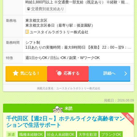
時給1,880円以上 ※交通費一部支給（既定あり） ※経験・能力を
考慮して決定します 【収入例】 週1回勤務の場合：1,880円×8時
交通費別途支給あり
間×4回=6万0,160円 週3回勤務の場合：1,880円×8時間×12回
=18万0,480円 【試用期間】試用期間あり 試用期間の長さ：2ヶ
東京都文京区
勤務地
月 ※ 雇用形態と給与に、本採用時と異なる部分があります。 雇
東京都文京区春日（最寄り駅：後楽園駅）
用形態：本採用時と同じです。 給与：時給 1,660円以上
ユースタイルラボラトリー株式会社
シフト制
勤務時間
1日あたりの実働時間：最大8時間/日 【夜勤】 22：00～翌9：
00 ※週1日～OK ／ 夜勤専従 ＊＊ 勤務時間例 ＊＊ ■22時か
ら翌7時 ■23時から翌8時 ■24時から翌9時 など ※上記の時間
週1日からOK / 日払いOK / 副業・WワークOK
特徴
内で8時間勤務（休憩1時間）ご利用者様により、時間は異なり
ます。 ※曜日固定（毎週同じ曜日での勤務となります）
気になる！
応募する
詳細へ
掲載元企業名
ユースタイルラボラトリー株式会社
掲載日：2026.08.09
未読
NEW
千代田区【週2日～】ホテルライクな高齢者マン
ションで生活サポート
派遣
職種未経験OK
社会人未経験OK
大学生歓迎
ブランクOK