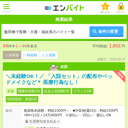
0
メニュー
気になる！
ログイン
検索結果
条件の変更
飯田橋で医療・介護・福祉系のバイト一覧
44
1,802
件中
1
～
44
件表示
平均時給:
円
新着順
時給順
人気順
掲載日：2026.08.10
未読
NEW
＼未経験OK！／ 「入院セット」の配布やベッ
ドメイクなど＊ 医療行為なし！
派遣
職種未経験OK
社会人未経験OK
ブランクOK
WEB登録・面接OK
無資格未経験：時給1500円～ ■月収例(週3日)：時給1500円
給与
×8H×12日＝14万4000円 ※前払い・日払い・週払いOK
交通費別途支給あり