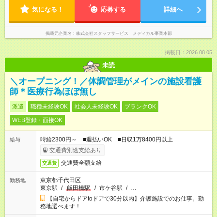
気になる！
応募する
詳細へ
掲載元企業名
株式会社スタッフサービス メディカル事業本部
掲載日：2026.08.05
未読
＼オープニング！／体調管理がメインの施設看護
師＊医療行為ほぼ無し
派遣
職種未経験OK
社会人未経験OK
ブランクOK
WEB登録・面接OK
時給2300円～ ■週払いOK ■日収1万8400円以上
給与
交通費別途支給あり
交通費全額支給
交通費
東京都千代田区
勤務地
東京駅
/
飯田橋駅
/
市ケ谷駅
/
…
【自宅からドアtoドアで30分以内】介護施設でのお仕事。勤
務地選べます！