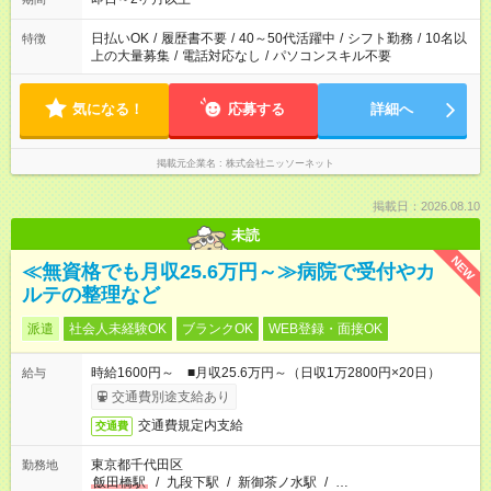
日払いOK
/
履歴書不要
/
40～50代活躍中
/
シフト勤務
/
10名以
特徴
上の大量募集
/
電話対応なし
/
パソコンスキル不要
気になる！
応募する
詳細へ
掲載元企業名
株式会社ニッソーネット
掲載日：2026.08.10
未読
NEW
≪無資格でも月収25.6万円～≫病院で受付やカ
ルテの整理など
派遣
社会人未経験OK
ブランクOK
WEB登録・面接OK
時給1600円～ ■月収25.6万円～（日収1万2800円×20日）
給与
交通費別途支給あり
交通費規定内支給
交通費
東京都千代田区
勤務地
飯田橋駅
/
九段下駅
/
新御茶ノ水駅
/
…