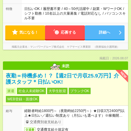
週20時間以上勤務は社会保険への加入対象となります ※労働者
派遣法（日雇い派遣の原則禁止）により、短時間・短期間の就
日払いOK
/
履歴書不要
/
40～50代活躍中
/
副業・WワークOK
/
特徴
業はご案内が難しい場合があります
シフト勤務
/
10名以上の大量募集
/
電話対応なし
/
パソコンスキ
ル不要
気になる！
応募する
詳細へ
掲載元企業名
マンパワーグループ株式会社 ケアサービス事業部 （医療福祉介護関連）
掲載日：2026.08.07
未読
NEW
夜勤＝待機多め！？【週2日で月収25.9万円】介
護スタッフ＊日払いOK!
派遣
社会人未経験OK
大学生歓迎
ブランクOK
WEB登録・面接OK
経験者時給1800円～（夜勤時給2250円～）★日収3万2400円以
給与
上★日払い／週払い制度あり（月払いも選べます）※稼働開始時
は手続き完了次第のお支払いとなります。
交通費別途支給あり
交通費支給※規定有
交通費