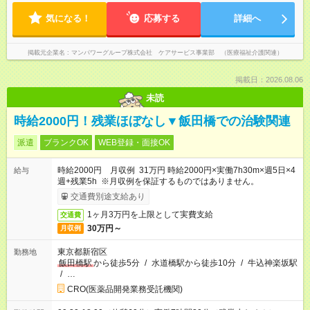
気になる！
応募する
詳細へ
掲載元企業名
マンパワーグループ株式会社 ケアサービス事業部 （医療福祉介護関連）
掲載日：2026.08.06
未読
時給2000円！残業ほぼなし▼飯田橋での治験関連
派遣
ブランクOK
WEB登録・面接OK
時給2000円 月収例 31万円 時給2000円×実働7h30m×週5日×4
給与
週+残業5h ※月収例を保証するものではありません。
交通費別途支給あり
1ヶ月3万円を上限として実費支給
交通費
30万円～
月収例
東京都新宿区
勤務地
飯田橋駅
から徒歩5分
/
水道橋駅から徒歩10分
/
牛込神楽坂駅
/
…
CRO(医薬品開発業務受託機関)