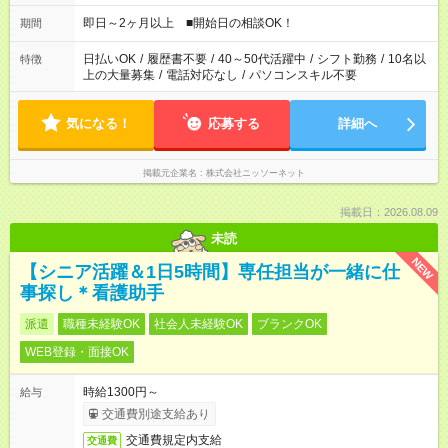
即日～2ヶ月以上 ■開始日の相談OK！
期間
日払いOK
/
履歴書不要
/
40～50代活躍中
/
シフト勤務
/
10名以
特徴
上の大量募集
/
電話対応なし
/
パソコンスキル不要
気になる！
応募する
詳細へ
掲載元企業名
株式会社ニッソーネット
掲載日：2026.08.09
未読
NEW
【シニア活躍＆1日5時間】専任担当が一緒に仕
事探し＊看護助手
派遣
職種未経験OK
社会人未経験OK
ブランクOK
WEB登録・面接OK
時給1300円～
給与
交通費別途支給あり
交通費規定内支給
交通費