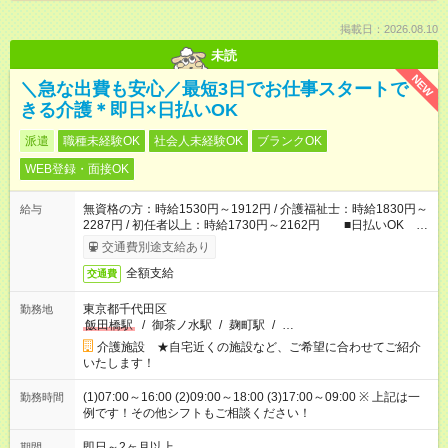
掲載日：2026.08.10
未読
NEW
＼急な出費も安心／最短3日でお仕事スタートで
きる介護＊即日×日払いOK
派遣
職種未経験OK
社会人未経験OK
ブランクOK
WEB登録・面接OK
無資格の方：時給1530円～1912円 / 介護福祉士：時給1830円～
給与
2287円 / 初任者以上：時給1730円～2162円 ■日払いOK ■
日収例：1万2240円（時給1530円×8h）
交通費別途支給あり
全額支給
交通費
東京都千代田区
勤務地
飯田橋駅
/
御茶ノ水駅
/
麹町駅
/
…
介護施設 ★自宅近くの施設など、ご希望に合わせてご紹介
いたします！
(1)07:00～16:00 (2)09:00～18:00 (3)17:00～09:00 ※ 上記は一
勤務時間
例です！その他シフトもご相談ください！
即日～2ヶ月以上
期間