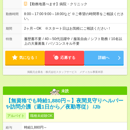
【勤務地選べます】病院・クリニック
8:00～17:00 9:00～18:00など ※ご希望の時間帯をご相談くださ
勤務時間
い。
2ヶ月～OK ※スタート日はお気軽にご相談ください！
期間
履歴書不要
/
40～50代活躍中
/
服装自由
/
シフト勤務
/
10名以
特徴
上の大量募集
/
パソコンスキル不要
気になる！
応募する
詳細へ
掲載元企業名
株式会社スタッフサービス メディカル事業本部
未読
【無資格でも時給1,880円～】夜間見守りヘルパー
✨訪問介護（週1日から／夜勤専従） /Jb
アルバイト
職種未経験OK
時給1,880円～
給与