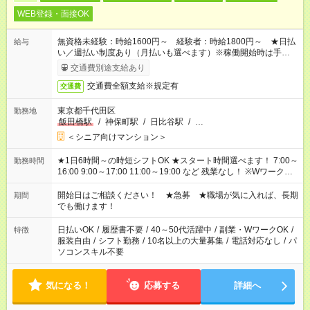
WEB登録・面接OK
無資格未経験：時給1600円～ 経験者：時給1800円～ ★日払
給与
い／週払い制度あり（月払いも選べます）※稼働開始時は手続き
完了次第のお支払いとなります。
交通費別途支給あり
交通費全額支給※規定有
交通費
東京都千代田区
勤務地
飯田橋駅
/
神保町駅
/
日比谷駅
/
…
＜シニア向けマンション＞
★1日6時間～の時短シフトOK ★スタート時間選べます！ 7:00～
勤務時間
16:00 9:00～17:00 11:00～19:00 など 残業なし！ ※Wワークの
場合、他のお仕事と合わせ週40時間超の就業はご案内できませ
ん ※法令に基づき、週20時間以上勤務は社会保険への加入対象
開始日はご相談ください！ ★急募 ★職場が気に入れば、長期
期間
となります ※労働者派遣法（日雇い派遣の原則禁止）により、
でも働けます！
短時間・短期間の就業はご案内が難しい場合があります
日払いOK
/
履歴書不要
/
40～50代活躍中
/
副業・WワークOK
/
特徴
服装自由
/
シフト勤務
/
10名以上の大量募集
/
電話対応なし
/
パ
ソコンスキル不要
気になる！
応募する
詳細へ