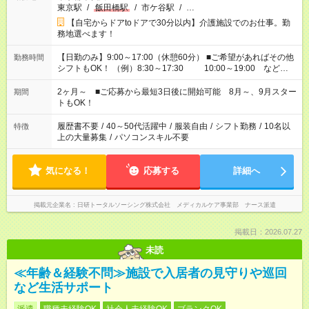
東京駅
/
飯田橋駅
/
市ケ谷駅
/
…
【自宅からドアtoドアで30分以内】介護施設でのお仕事。勤
務地選べます！
【日勤のみ】9:00～17:00（休憩60分） ■ご希望があればその他
勤務時間
シフトもOK！ （例）8:30～17:30 10:00～19:00 など
「家族とお休みを合わせたい」 「できれば残業はしたくない」
など、あなたのご希望に沿ったお仕事をご紹介します！ ※Wワ
2ヶ月～ ■ご応募から最短3日後に開始可能 8月～、9月スター
期間
ーク希望の方へ 今ご覧のお仕事で希望する勤務時間と、もう1つ
トもOK！
のお仕事の勤務時間。 合計で週40時間を超える場合は応募でき
ません
履歴書不要
/
40～50代活躍中
/
服装自由
/
シフト勤務
/
10名以
特徴
上の大量募集
/
パソコンスキル不要
気になる！
応募する
詳細へ
掲載元企業名
日研トータルソーシング株式会社 メディカルケア事業部 ナース派遣
掲載日：2026.07.27
未読
≪年齢＆経験不問≫施設で入居者の見守りや巡回
など生活サポート