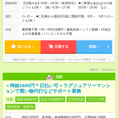
【日勤のみ】9:00～18:00（休憩60分） ■ご希望があればその他
勤務時間
シフトもOK！ （例）8:30～17:30 10:00～19:00 など
「家族とお休みを合わせたい」 「できれば残業はしたくない」
など、あなたのご希望に沿ったお仕事をご紹介します！ ※Wワ
2ヶ月～ ■ご応募から最短3日後に開始可能 8月～、9月スター
期間
ーク希望の方へ 今ご覧のお仕事で希望する勤務時間と、もう1つ
トもOK！
のお仕事の勤務時間。 合計で週40時間を超える場合は応募でき
ません
履歴書不要
/
40～50代活躍中
/
服装自由
/
シフト勤務
/
10名以
特徴
上の大量募集
/
パソコンスキル不要
気になる！
応募する
詳細へ
掲載元企業名
日研トータルソーシング株式会社 メディカルケア事業部 ナース派遣
掲載日：2026.08.04
未読
＜時給1600円＊日払い可＞ラグジュアリーマンシ
ョンで買い物代行などサポート業務
派遣
職種未経験OK
社会人未経験OK
大学生歓迎
ブランクOK
WEB登録・面接OK
時給1600円 有資格・有経験時給1800円 介護福祉士時給
給与