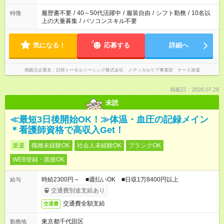
のお仕事の勤務時間。 合計で週40時間を超える場合は応募でき
ません
履歴書不要
/
40～50代活躍中
/
服装自由
/
シフト勤務
/
10名以
特徴
上の大量募集
/
パソコンスキル不要
気になる！
応募する
詳細へ
掲載元企業名
日研トータルソーシング株式会社 メディカルケア事業部 ナース派遣
掲載日：2026.07.28
未読
≪最短3日後開始OK！≫体温・血圧の記録メイン
＊看護師資格で高収入Get！
派遣
職種未経験OK
社会人未経験OK
ブランクOK
WEB登録・面接OK
時給2300円～ ■週払いOK ■日収1万8400円以上
給与
交通費別途支給あり
交通費全額支給
交通費
東京都千代田区
勤務地