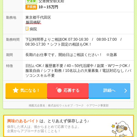
交通費全額支給
交通費
10～15万円
月収例
東京都千代田区
勤務地
飯田橋駅
病院
下記時間帯よりご相談OK 07:30-16:30 / 08:00-17:00 /
勤務時間
08:30-17:30 ＊シフト固定の相談もOK！
長期のお仕事です。開始日はご相談ください！ ※急募
期間
日払いOK
/
履歴書不要
/
40～50代活躍中
/
副業・WワークOK
/
特徴
服装自由
/
シフト勤務
/
10名以上の大量募集
/
電話対応なし
/
パ
ソコンスキル不要
気になる！
応募する
詳細へ
掲載元企業名
株式会社ウィルオブ・ワーク ケアワーク事業部
興味のあるバイト
は、とりあえず保存しよう♪
保存した求人は、後からまとめて応募できるよ。
企業からアプローチが届くことも！