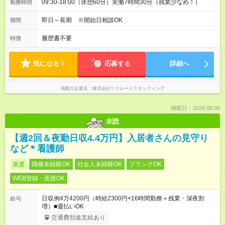
09:30-18:00（休憩60分）実働7時間30分（残業少なめ！）
勤務時間
即日～長期 ※開始日相談OK
期間
履歴書不要
特徴
気になる！
応募する
詳細へ
掲載元企業名
株式会社リクルートスタッフィング
掲載日：2026.08.06
未読
【週2回＆夜勤日収4.4万円】入居者さんの見守り
など＊看護師
派遣
職種未経験OK
社会人未経験OK
ブランクOK
WEB登録・面接OK
日収例4万4200円（時給2300円×16時間勤務＋残業・深夜割
給与
増）■週払いOK
交通費別途支給あり