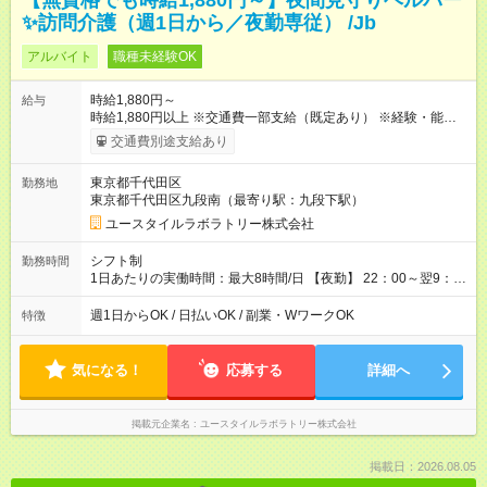
【無資格でも時給1,880円～】夜間見守りヘルパー
✨訪問介護（週1日から／夜勤専従） /Jb
アルバイト
職種未経験OK
時給1,880円～
給与
時給1,880円以上 ※交通費一部支給（既定あり） ※経験・能力を
考慮して決定します 【収入例】 週1回勤務の場合：1,880円×8時
交通費別途支給あり
間×4回=6万0,160円 週3回勤務の場合：1,880円×8時間×12回
=18万0,480円 【試用期間】試用期間あり 試用期間の長さ：2ヶ
東京都千代田区
勤務地
月 ※ 雇用形態と給与に、本採用時と異なる部分があります。 雇
東京都千代田区九段南（最寄り駅：九段下駅）
用形態：本採用時と同じです。 給与：時給 1,660円以上
ユースタイルラボラトリー株式会社
シフト制
勤務時間
1日あたりの実働時間：最大8時間/日 【夜勤】 22：00～翌9：
00 ※週1日～OK ／ 夜勤専従 ＊＊ 勤務時間例 ＊＊ ■22時か
ら翌7時 ■23時から翌8時 ■24時から翌9時 など ※上記の時間
週1日からOK / 日払いOK / 副業・WワークOK
特徴
内で8時間勤務（休憩1時間）ご利用者様により、時間は異なり
ます。 ※曜日固定（毎週同じ曜日での勤務となります）
気になる！
応募する
詳細へ
掲載元企業名
ユースタイルラボラトリー株式会社
掲載日：2026.08.05