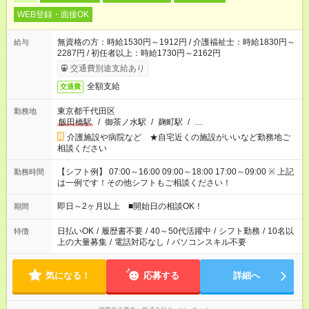
WEB登録・面接OK
無資格の方：時給1530円～1912円 / 介護福祉士：時給1830円～
給与
2287円 / 初任者以上：時給1730円～2162円
交通費別途支給あり
全額支給
交通費
東京都千代田区
勤務地
飯田橋駅
/
御茶ノ水駅
/
麹町駅
/
…
介護施設や病院など ★自宅近くの施設がいいなど勤務地ご
相談ください
【シフト例】 07:00～16:00 09:00～18:00 17:00～09:00 ※ 上記
勤務時間
は一例です！その他シフトもご相談ください！
即日～2ヶ月以上 ■開始日の相談OK！
期間
日払いOK
/
履歴書不要
/
40～50代活躍中
/
シフト勤務
/
10名以
特徴
上の大量募集
/
電話対応なし
/
パソコンスキル不要
気になる！
応募する
詳細へ