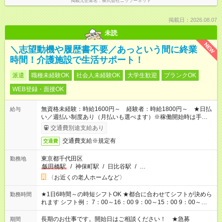
掲載元企業名
株式会社ニッソーネット
掲載日：2026.08.07
未読
NEW
＼志望動機や履歴書不要／あっという間に終業
時間！介護施設で生活サポート！
派遣
職種未経験OK
社会人未経験OK
大学生歓迎
ブランクOK
WEB登録・面接OK
無資格未経験：時給1600円～ 経験者：時給1800円～ ★日払
給与
い／週払い制度あり（月払いも選べます）※稼働開始時は手続き
完了次第のお支払いとなります。
交通費別途支給あり
交通費支給※規定有
交通費
東京都千代田区
勤務地
飯田橋駅
/
神保町駅
/
日比谷駅
/
…
〈お近くの老人ホームなど〉
★1日6時間～の時短シフトOK ★都合に合わせてシフトが決めら
勤務時間
れます シフト例： 7：00～16：00 9：00～15：00 9：00～
18：00 11：00～20：00 など ※Wワークの場合、他のお仕事と
合わせ週40時間超の就業はご案内できません ※法令に基づき、
長期のお仕事です。開始日はご相談ください！ ★急募
期間