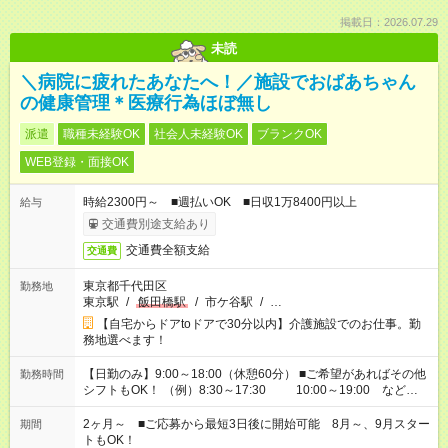
掲載日：2026.07.29
未読
＼病院に疲れたあなたへ！／施設でおばあちゃん
の健康管理＊医療行為ほぼ無し
派遣
職種未経験OK
社会人未経験OK
ブランクOK
WEB登録・面接OK
時給2300円～ ■週払いOK ■日収1万8400円以上
給与
交通費別途支給あり
交通費全額支給
交通費
東京都千代田区
勤務地
東京駅
/
飯田橋駅
/
市ケ谷駅
/
…
【自宅からドアtoドアで30分以内】介護施設でのお仕事。勤
務地選べます！
【日勤のみ】9:00～18:00（休憩60分） ■ご希望があればその他
勤務時間
シフトもOK！ （例）8:30～17:30 10:00～19:00 など
「家族とお休みを合わせたい」 「できれば残業はしたくない」
など、あなたのご希望に沿ったお仕事をご紹介します！ ※Wワ
2ヶ月～ ■ご応募から最短3日後に開始可能 8月～、9月スター
期間
ーク希望の方へ 今ご覧のお仕事で希望する勤務時間と、もう1つ
トもOK！