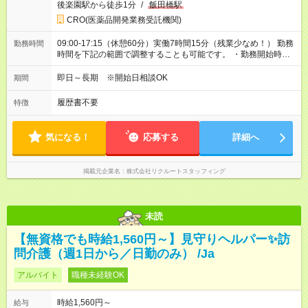
後楽園駅から徒歩1分
/
飯田橋駅
CRO(医薬品開発業務受託機関)
09:00-17:15（休憩60分）実働7時間15分（残業少なめ！） 勤務
勤務時間
時間を下記の範囲で調整することも可能です。 ・勤務開始時
間 09:00～10:00 ・勤務終了時間 16:00～17:15 ・実働
05:00～07:15
即日～長期 ※開始日相談OK
期間
履歴書不要
特徴
気になる！
応募する
詳細へ
掲載元企業名
株式会社リクルートスタッフィング
未読
【無資格でも時給1,560円～】見守りヘルパー✨訪
問介護（週1日から／日勤のみ） /Ja
アルバイト
職種未経験OK
時給1,560円～
給与