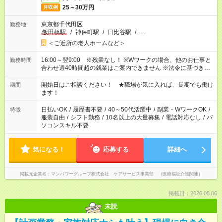
25～30万円
月収例
東京都千代田区
勤務地
飯田橋駅
/
神保町駅
/
日比谷駅
/
…
＜ご近所の老人ホームなど＞
16:00～翌9:00 ※残業なし！ ※Wワークの場合、他のお仕事と
勤務時間
合わせ週40時間超の就業はご案内できません ※法令に基づき、
週20時間以上勤務は社会保険への加入対象となります ※労働者
派遣法（日雇い派遣の原則禁止）により、短時間・短期間の就
開始日はご相談ください！ ★職場が気に入れば、長期でも働け
期間
業はご案内が難しい場合があります
ます！
日払いOK
/
履歴書不要
/
40～50代活躍中
/
副業・WワークOK
/
特徴
服装自由
/
シフト勤務
/
10名以上の大量募集
/
電話対応なし
/
パ
ソコンスキル不要
気になる！
応募する
詳細へ
掲載元企業名
マンパワーグループ株式会社 ケアサービス事業部 （医療福祉介護関連）
掲載日：2026.08.06
未読