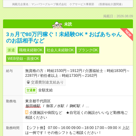
掲載元企業名
マンパワーグループ株式会社 ケアサービス事業部 （医療福祉介護関連）
掲載日：2026.08.09
未読
NEW
3ヵ月で80万円稼ぐ！未経験OK＊おばあちゃん
のお話相手など
派遣
職種未経験OK
社会人未経験OK
ブランクOK
WEB登録・面接OK
無資格の方：時給1530円～1912円 / 介護福祉士：時給1830円～
給与
2287円 / 初任者以上：時給1730円～2162円
交通費別途支給あり
全額支給
交通費
東京都千代田区
勤務地
飯田橋駅
/
御茶ノ水駅
/
麹町駅
/
…
介護施設や病院など ★自宅近くの施設がいいなど勤務地ご
相談ください
【シフト例】 07:00～16:00 09:00～18:00 17:00～09:00 ※ 上記
勤務時間
は一例です！その他シフトもご相談ください！