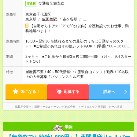
交通費全額支給
交通費
東京都千代田区
勤務地
東京駅
/
飯田橋駅
/
市ケ谷駅
/
…
【自宅からドアtoドアで30分以内】介護施設でのお仕事。勤
務地選べます！
16:30～翌9:30 ※慣れるまでの最初のうちは日勤からのスター
勤務時間
ト！ ■ご希望があればその他シフトもOK！ [早番]7:00～16:00
[日勤]9:00～18:00 [遅番]10:00～19:00など ※Wワーク希望の方
へ 今ご覧のお仕事で希望する勤務時間と、もう1つのお仕事の勤
2ヶ月～ ■ご応募から最短3日後に開始可能 8月～、9月スター
期間
務時間。 合計で週40時間を超える場合は応募できません。
トもOK！
履歴書不要
/
40～50代活躍中
/
服装自由
/
シフト勤務
/
10名以
特徴
上の大量募集
/
パソコンスキル不要
気になる！
応募する
詳細へ
掲載元企業名
日研トータルソーシング株式会社 メディカルケア事業部 ナース派遣
未読