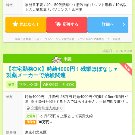
ません
履歴書不要
/
40～50代活躍中
/
服装自由
/
シフト勤務
/
10名以
特徴
上の大量募集
/
パソコンスキル不要
気になる！
応募する
詳細へ
掲載元企業名
日研トータルソーシング株式会社 メディカルケア事業部 ナース派遣
掲載日：2026.08.08
未読
NEW
【在宅勤務OK】時給4000円！残業ほぼなし▼
製薬メーカーで治験関連
派遣
ブランクOK
WEB登録・面接OK
時給4000円 月収例 58万円 時給4000円×実働7h15m×週5日×4
給与
週 ※月収例を保証するものではありません。※給与即受取りサ
ービス利用可（利用条件有）
交通費別途支給あり
1ヶ月3万円を上限として実費支給
交通費
30万円～
月収例
東京都文京区
勤務地