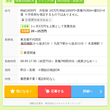
派遣
職種未経験OK
ブランクOK
WEB登録・面接OK
時給1600円 月収例 24万円 時給1600円×実働7h30m×週5日×4
給与
週 ※月収例を保証するものではありません。
交通費別途支給あり
1ヶ月3万円を上限として実費支給
交通費
20～25万円
月収例
東京都千代田区
勤務地
飯田橋駅
から徒歩1分
/
九段下駅から徒歩11分
/
水道橋駅
/
…
教育関連
08:45-17:30（休憩75分）実働7時間30分（残業少なめ！）
勤務時間
即日～長期 ※開始日相談OK
期間
履歴書不要
/
電話対応なし
特徴
気になる！
応募する
詳細へ
掲載元企業名
株式会社リクルートスタッフィング