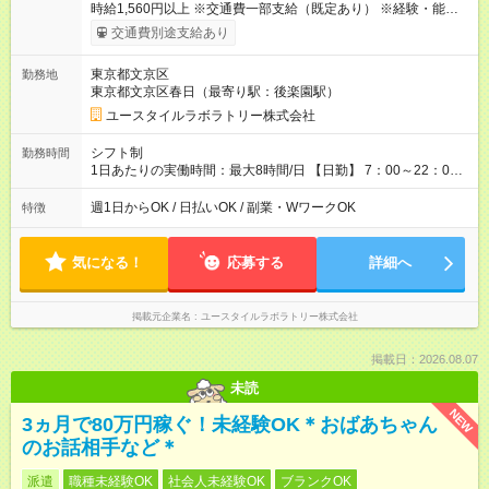
時給1,560円以上 ※交通費一部支給（既定あり） ※経験・能力を
考慮して決定します 【収入例】 週1回勤務の場合：1,560円×8時
交通費別途支給あり
間×4回=4万9,920円 週3回勤務の場合：1,560円×8時間×12回
=14万9,760円 週5回勤務の場合：1,560円×8時間×20回=24万
東京都文京区
勤務地
9,600円 【試用期間】試用期間あり 試用期間の長さ：2ヶ月
東京都文京区春日（最寄り駅：後楽園駅）
※ 雇用形態と給与に、本採用時と異なる部分があります。 雇用
形態：本採用時と同じです。 給与：時給 1,230円以上
ユースタイルラボラトリー株式会社
シフト制
勤務時間
1日あたりの実働時間：最大8時間/日 【日勤】 7：00～22：00
の間で8時間勤務（休憩時間は法定通り） ※週1日～OK ／ 夜勤
なし ＊＊ 勤務時間例 ＊＊ ■8時から17時 ■9時から18時 ■10
週1日からOK / 日払いOK / 副業・WワークOK
特徴
時から19時 ■12時から21時 など ※訪問先により変動 ※曜日固
定（毎週同じ曜日勤務）
気になる！
応募する
詳細へ
掲載元企業名
ユースタイルラボラトリー株式会社
掲載日：2026.08.07
未読
NEW
3ヵ月で80万円稼ぐ！未経験OK＊おばあちゃん
のお話相手など＊
派遣
職種未経験OK
社会人未経験OK
ブランクOK