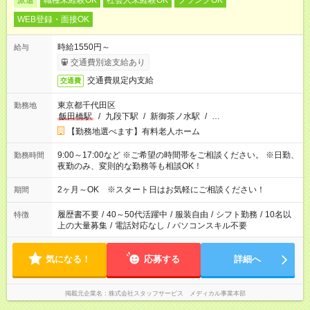
派遣
職種未経験OK
社会人未経験OK
ブランクOK
WEB登録・面接OK
時給1550円～
給与
交通費別途支給あり
交通費規定内支給
交通費
東京都千代田区
勤務地
飯田橋駅
/
九段下駅
/
新御茶ノ水駅
/
…
【勤務地選べます】有料老人ホーム
9:00～17:00など ※ご希望の時間帯をご相談ください。 ※日勤、
勤務時間
夜勤のみ、変則的な勤務等も相談OK！
2ヶ月～OK ※スタート日はお気軽にご相談ください！
期間
履歴書不要
/
40～50代活躍中
/
服装自由
/
シフト勤務
/
10名以
特徴
上の大量募集
/
電話対応なし
/
パソコンスキル不要
気になる！
応募する
詳細へ
掲載元企業名
株式会社スタッフサービス メディカル事業本部