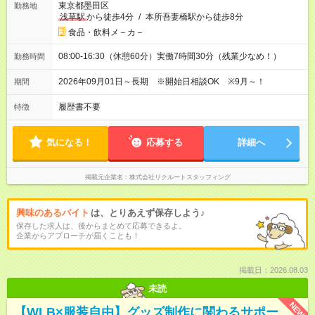
東京都墨田区
勤務地
浅草駅
から徒歩4分
/
本所吾妻橋駅から徒歩8分
食品・飲料メ－カ－
08:00-16:30（休憩60分）実働7時間30分（残業少なめ！）
勤務時間
2026年09月01日～長期 ※開始日相談OK ※9月～！
期間
履歴書不要
特徴
気になる！
応募する
詳細へ
掲載元企業名
株式会社リクルートスタッフィング
興味のあるバイト
は、とりあえず保存しよう♪
保存した求人は、後からまとめて応募できるよ。
企業からアプローチが届くことも！
掲載日：2026.08.03
未読
NEW
【WLB×服装自由】グッズ制作に関わるサポー