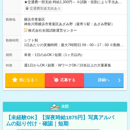
★交通費一部支給 時給1,300円～ ※試験・役割により手当あり
※勤務回数により昇給あり 【即給（前払い）オプションあ
交通費別途支給あり
り！】 希望される場合、勤務から1週間ほどで給与の一部を受け
取れます。 ※手数料418円がかかります。 【過去試験日の収入
横浜市青葉区
勤務地
例】 ・河合塾模擬試験 8:30～17:30（休憩1時間） 時給1,300円
神奈川県横浜市青葉区あざみ野（最寄り駅：あざみ野駅）
×8時間＝日収10,400円＋交通費 ※当日の役割により時給＋100
円の場合あり ・国家試験 7:00～13:30（休憩なし） 時給1,300
株式会社全国試験運営センター
円（役割手当＋100円）×6時間＝日収8,400円＋交通費 【試用期
間】試用期間なし
シフト制
勤務時間
1日あたりの実働時間：最大7時間/日 09：00～17：00 ※勤務時
間は 試験により異なります。
単発・1日のみOK / 短期（1ヶ月以内）
期間
週1日からOK / 副業・WワークOK / 10名以上の大量募集
特徴
気になる！
応募する
詳細へ
未読
【未経験OK】【深夜時給1875円】写真アルバ
ムの貼り付け・確認｜短期