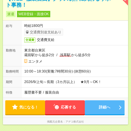
ト事務！
派遣
WEB登録・面接OK
時給1800円
給与
交通費別途支給あり
交通費支給
交通費
東京都台東区
勤務地
蔵前駅から徒歩2分
/
浅草駅
から徒歩5分
エンタメ
10:00～18:30(実働:7時間30分) (休憩60分)
勤務時間
2026/9/上旬～長期（3カ月以上） ★9月～OK！
期間
履歴書不要
/
服装自由
特徴
気になる！
応募する
詳細へ
掲載元企業名
アデコ株式会社