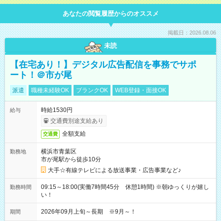
あなたの閲覧履歴からのオススメ
掲載日：2026.08.06
未読
【在宅あり！】デジタル広告配信を事務でサポ
ート！＠市が尾
派遣
職種未経験OK
ブランクOK
WEB登録・面接OK
時給1530円
給与
交通費別途支給あり
全額支給
交通費
横浜市青葉区
勤務地
市が尾駅から徒歩10分
大手☆有線テレビによる放送事業・広告事業など♪
09:15～18:00(実働7時間45分 休憩1時間) ※朝ゆっくりが嬉し
勤務時間
い！
2026年09月上旬～長期 ※9月～！
期間