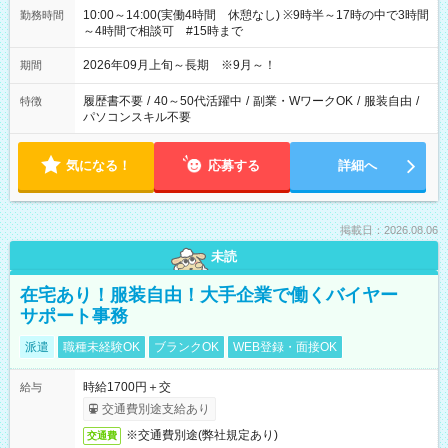
10:00～14:00(実働4時間 休憩なし) ※9時半～17時の中で3時間
勤務時間
～4時間で相談可 #15時まで
2026年09月上旬～長期 ※9月～！
期間
履歴書不要
/
40～50代活躍中
/
副業・WワークOK
/
服装自由
/
特徴
パソコンスキル不要
気になる！
応募する
詳細へ
掲載日：2026.08.06
未読
在宅あり！服装自由！大手企業で働くバイヤー
サポート事務
派遣
職種未経験OK
ブランクOK
WEB登録・面接OK
時給1700円＋交
給与
交通費別途支給あり
※交通費別途(弊社規定あり)
交通費