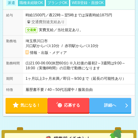
派遣
職種未経験OK
ブランクOK
WEB登録・面接OK
時給1500円／夜22時～翌5時までは深夜時給1875円
給与
交通費別途支給あり
実費支給／当社規定あり。
交通費
埼玉県川口市
勤務地
川口駅からバス10分
/
赤羽駅からバス10分
情報・出版・メディア
(1)21:00-06:00(休憩60分) ※入社後の最初2～3週間は9:00～
勤務時間
18:00（実働8時間）の日勤で勤務になります
1ヶ月以上3ヶ月未満／即日～9/30まで（延長の可能性あり）
期間
履歴書不要
/
40～50代活躍中
/
服装自由
特徴
気になる！
応募する
詳細へ