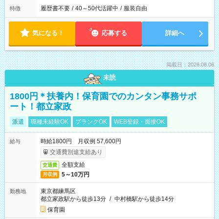
履歴書不要
/
40～50代活躍中
/
服装自由
特徴
気になる！
応募する
詳細へ
掲載日：2026.08.06
未読
1800円＊扶養内！保育園でのカンタン事務サポ
ート！都立家政
派遣
職種未経験OK
ブランクOK
WEB登録・面接OK
時給1800円 月収例 57,600円
給与
交通費別途支給あり
全額支給
交通費
5～10万円
月収例
東京都練馬区
勤務地
都立家政駅から徒歩13分
/
中村橋駅から徒歩14分
保育園