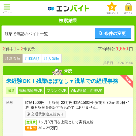
0
メニュー
気になる！
ログイン
検索結果
条件の変更
浅草で簿記のバイト一覧
2
1,650
件中
1
～
2
件表示
平均時給:
円
新着順
時給順
人気順
掲載日：2026.08.06
未読
NEW
未経験OK！残業ほぼなし▼浅草での経理事務
派遣
職種未経験OK
ブランクOK
WEB登録・面接OK
時給1500円 月収例 22万円 時給1500円×実働7h30m×週5日×4
給与
週 ※月収例を保証するものではありません。
交通費別途支給あり
1ヶ月3万円を上限として実費支給
交通費
20～25万円
月収例