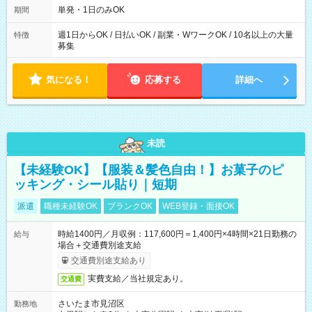
単発・1日のみOK
期間
週1日からOK / 日払いOK / 副業・WワークOK / 10名以上の大量
特徴
募集
気になる！
応募する
詳細へ
未読
【未経験OK】【服装＆髪色自由！】お菓子のピ
ッキング・シール貼り｜短期
派遣
職種未経験OK
ブランクOK
WEB登録・面接OK
時給1400円／月収例：117,600円＝1,400円×4時間×21日勤務の
給与
場合＋交通費別途支給
交通費別途支給あり
実費支給／当社規定あり。
交通費
さいたま市見沼区
勤務地