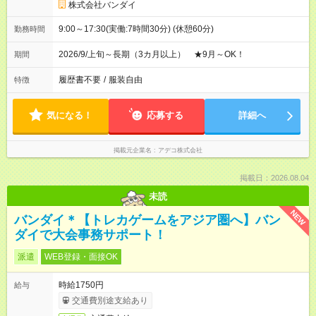
株式会社バンダイ
9:00～17:30(実働:7時間30分) (休憩60分)
勤務時間
2026/9/上旬～長期（3カ月以上） ★9月～OK！
期間
履歴書不要
/
服装自由
特徴
気になる！
応募する
詳細へ
掲載元企業名
アデコ株式会社
掲載日：2026.08.04
未読
NEW
バンダイ＊【トレカゲームをアジア圏へ】バン
ダイで大会事務サポート！
派遣
WEB登録・面接OK
時給1750円
給与
交通費別途支給あり