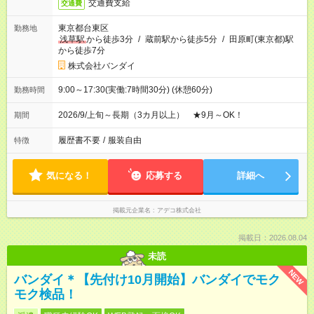
交通費支給
交通費
東京都台東区
勤務地
浅草駅
から徒歩3分
/
蔵前駅から徒歩5分
/
田原町(東京都)駅
から徒歩7分
株式会社バンダイ
9:00～17:30(実働:7時間30分) (休憩60分)
勤務時間
2026/9/上旬～長期（3カ月以上） ★9月～OK！
期間
履歴書不要
/
服装自由
特徴
気になる！
応募する
詳細へ
掲載元企業名
アデコ株式会社
掲載日：2026.08.04
未読
NEW
バンダイ＊【先付け10月開始】バンダイでモク
モク検品！