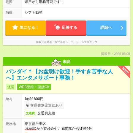
即日から勤務可能です！
期間
シフト勤務
特徴
気になる！
応募する
詳細へ
掲載元企業名
株式会社シーエーセールススタッフ
掲載日：2026.08.05
未読
NEW
バンダイ＊【お盆明け歓迎！手すき苦手な人
へ】エンタメサポート事務！
派遣
WEB登録・面接OK
時給1800円
給与
交通費別途支給あり
交通費支給
交通費
東京都台東区
勤務地
浅草駅
から徒歩3分
/
蔵前駅から徒歩4分