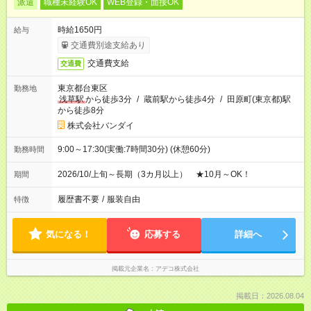
派遣
職種未経験OK
WEB登録・面接OK
時給1650円
給与
交通費別途支給あり
交通費支給
交通費
東京都台東区
勤務地
浅草駅
から徒歩3分
/
蔵前駅から徒歩4分
/
田原町(東京都)駅
から徒歩8分
株式会社バンダイ
9:00～17:30(実働:7時間30分) (休憩60分)
勤務時間
2026/10/上旬～長期（3カ月以上） ★10月～OK！
期間
履歴書不要
/
服装自由
特徴
気になる！
応募する
詳細へ
掲載元企業名
アデコ株式会社
掲載日：2026.08.04