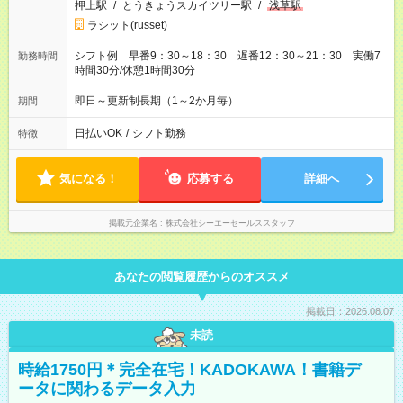
押上駅
/
とうきょうスカイツリー駅
/
浅草駅
ラシット(russet)
シフト例 早番9：30～18：30 遅番12：30～21：30 実働7
勤務時間
時間30分/休憩1時間30分
即日～更新制長期（1～2か月毎）
期間
日払いOK
/
シフト勤務
特徴
気になる！
応募する
詳細へ
掲載元企業名
株式会社シーエーセールススタッフ
あなたの閲覧履歴からのオススメ
掲載日：2026.08.07
未読
時給1750円＊完全在宅！KADOKAWA！書籍デ
ータに関わるデータ入力