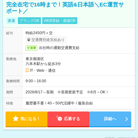
完全在宅で16時まで！英語&日本語＼EC運営サ
ポート／
派遣
ブランクOK
WEB登録・面接OK
時給2450円＋交
給与
交通費別途支給あり
出社時の通勤交通費支給
交通費
東京都港区
勤務地
六本木駅から徒歩3分
IT・Web・通信
9:00～16:00
勤務時間
2026/8/17～長期 ※長期更新予定 ※8月～OK！
期間
履歴書不要
/
40～50代活躍中
/
服装自由
特徴
気になる！
応募する
詳細へ