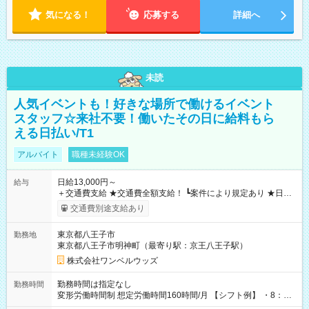
気になる！
応募する
詳細へ
未読
人気イベントも！好きな場所で働けるイベント
スタッフ☆来社不要！働いたその日に給料もら
える日払い/T1
アルバイト
職種未経験OK
日給13,000円～
給与
＋交通費支給 ★交通費全額支給！ ┗案件により規定あり ★日払
いOK！（規定あり） ┗働いたその日に現金GET♪ お仕事後はコ
交通費別途支給あり
ンビニATMから 日払い分を引き落とせます！ 【試用期間】試
用期間なし
東京都八王子市
勤務地
東京都八王子市明神町（最寄り駅：京王八王子駅）
株式会社ワンベルウッズ
勤務時間は指定なし
勤務時間
変形労働時間制 想定労働時間160時間/月 【シフト例】 ・8：00
～21：00