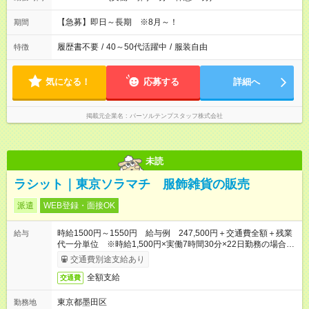
【急募】即日～長期 ※8月～！
期間
履歴書不要
/
40～50代活躍中
/
服装自由
特徴
気になる！
応募する
詳細へ
掲載元企業名
パーソルテンプスタッフ株式会社
未読
ラシット｜東京ソラマチ 服飾雑貨の販売
派遣
WEB登録・面接OK
時給1500円～1550円 給与例 247,500円＋交通費全額＋残業
給与
代一分単位 ※時給1,500円×実働7時間30分×22日勤務の場合。
お時給は一例です。ご経験により異なります。
交通費別途支給あり
全額支給
交通費
東京都墨田区
勤務地