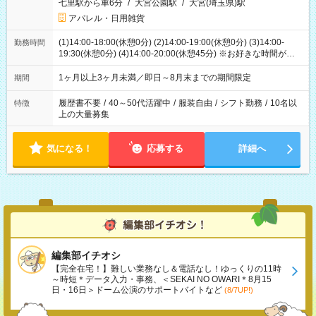
七里駅から車6分
/
大宮公園駅
/
大宮(埼玉県)駅
アパレル・日用雑貨
(1)14:00-18:00(休憩0分) (2)14:00-19:00(休憩0分) (3)14:00-
勤務時間
19:30(休憩0分) (4)14:00-20:00(休憩45分) ※お好きな時間が選べ
ます
1ヶ月以上3ヶ月未満／即日～8月末までの期間限定
期間
履歴書不要
/
40～50代活躍中
/
服装自由
/
シフト勤務
/
10名以
特徴
上の大量募集
気になる！
応募する
詳細へ
編集部イチオシ
【完全在宅！】難しい業務なし＆電話なし！ゆっくりの11時
～時短＊データ入力・事務、＜SEKAI NO OWARI＊8月15
日・16日＞ドーム公演のサポートバイトなど
(8/7UP!)