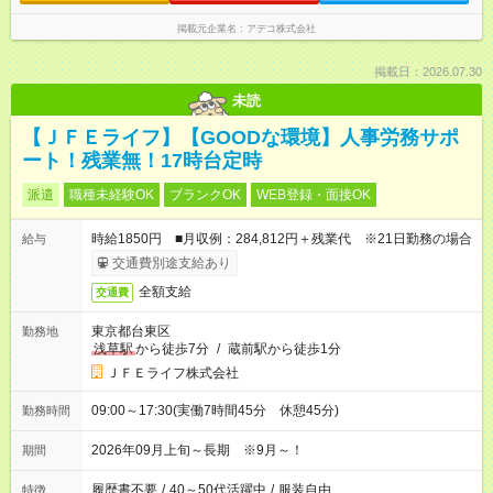
掲載元企業名
アデコ株式会社
掲載日：2026.07.30
未読
【ＪＦＥライフ】【GOODな環境】人事労務サポ
ート！残業無！17時台定時
派遣
職種未経験OK
ブランクOK
WEB登録・面接OK
時給1850円 ■月収例：284,812円＋残業代 ※21日勤務の場合
給与
交通費別途支給あり
全額支給
交通費
東京都台東区
勤務地
浅草駅
から徒歩7分
/
蔵前駅から徒歩1分
ＪＦＥライフ株式会社
09:00～17:30(実働7時間45分 休憩45分)
勤務時間
2026年09月上旬～長期 ※9月～！
期間
履歴書不要
/
40～50代活躍中
/
服装自由
特徴