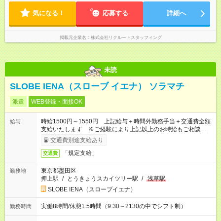
気になる！
応募する
詳細へ
掲載元企業名
株式会社リクルートスタッフィング
未読
SLOBE IENA（スローブ イエナ） ソラマチ
派遣
WEB登録・面接OK
時給1500円～1550円 上記給与＋時間外勤務手当＋交通費全額
給与
支給いたします ※ご経験により上記以上のお時給もご相談させ
ていただきます ※時間外手当はお時給の1.25倍です！
交通費別途支給あり
「規定支給」
交通費
東京都墨田区
勤務地
押上駅
/
とうきょうスカイツリー駅
/
浅草駅
SLOBE IENA（スローブイエナ）
実働8時間/休憩1.5時間（9:30～2130の中でシフト制）
勤務時間