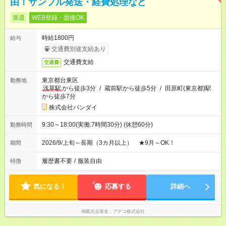
由！サンプル発送・経費処理など
派遣
WEB登録・面接OK
時給1800円
給与
交通費別途支給あり
交通費支給
交通費
東京都台東区
勤務地
浅草駅
から徒歩3分
/
蔵前駅から徒歩5分
/
田原町(東京都)駅
から徒歩7分
株式会社バンダイ
9:30～18:00(実働:7時間30分) (休憩60分)
勤務時間
2026/9/上旬～長期（3カ月以上） ★9月～OK！
期間
履歴書不要
/
服装自由
特徴
気になる！
応募する
詳細へ
掲載元企業名
アデコ株式会社