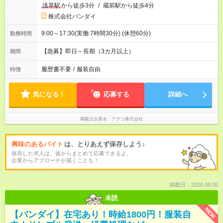
浅草駅
から徒歩3分
/
蔵前駅から徒歩4分
株式会社バンダイ
9:00～17:30(実働:7時間30分) (休憩60分)
勤務時間
【急募】即日～長期（3カ月以上）
期間
履歴書不要
/
服装自由
特徴
気になる！
応募する
詳細へ
掲載元企業名
アデコ株式会社
興味のあるバイト
は、とりあえず保存しよう♪
保存した求人は、後からまとめて応募できるよ。
企業からアプローチが届くことも！
掲載日：2026.08.05
未読
NEW
【バンダイ】在宅あり！時給1800円！服装自