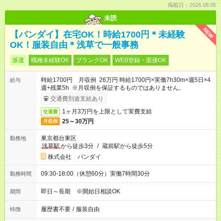
掲載日：2026.08.05
未読
NEW
【バンダイ】在宅OK！時給1700円＊未経験
OK！服装自由＊浅草で一般事務
派遣
職種未経験OK
ブランクOK
WEB登録・面接OK
時給1700円 月収例 26万円 時給1700円×実働7h30m×週5日×4
給与
週+残業5h ※月収例を保証するものではありません。
交通費別途支給あり
1ヶ月3万円を上限として実費支給
交通費
25～30万円
月収例
東京都台東区
勤務地
浅草駅
から徒歩3分
/
蔵前駅から徒歩5分
株式会社 バンダイ
09:30-18:00（休憩60分）実働7時間30分
勤務時間
即日～長期 ※開始日相談OK
期間
履歴書不要
/
服装自由
特徴