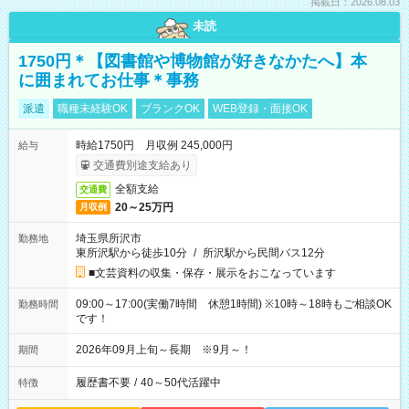
掲載日：2026.08.03
未読
1750円＊【図書館や博物館が好きなかたへ】本
に囲まれてお仕事＊事務
派遣
職種未経験OK
ブランクOK
WEB登録・面接OK
時給1750円 月収例 245,000円
給与
交通費別途支給あり
全額支給
交通費
20～25万円
月収例
埼玉県所沢市
勤務地
東所沢駅から徒歩10分
/
所沢駅から民間バス12分
■文芸資料の収集・保存・展示をおこなっています
09:00～17:00(実働7時間 休憩1時間) ※10時～18時もご相談OK
勤務時間
です！
2026年09月上旬～長期 ※9月～！
期間
履歴書不要
/
40～50代活躍中
特徴