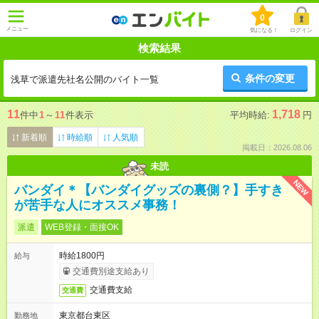
0
メニュー
気になる！
ログイン
検索結果
条件の変更
浅草で派遣先社名公開のバイト一覧
11
1,718
件中
1
～
11
件表示
平均時給:
円
新着順
時給順
人気順
掲載日：2026.08.06
未読
NEW
バンダイ＊【バンダイグッズの裏側？】手すき
が苦手な人にオススメ事務！
派遣
WEB登録・面接OK
時給1800円
給与
交通費別途支給あり
交通費支給
交通費
東京都台東区
勤務地