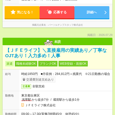
気になる！
応募する
詳細へ
掲載元企業名
パーソルテンプスタッフ株式会社
掲載日：2026.07.29
未読
【ＪＦＥライフ】＼直接雇用の実績あり／丁寧な
OJTあり！入力多め！人事
派遣
職種未経験OK
ブランクOK
WEB登録・面接OK
時給1850円 ■月収例：284,812円＋残業代 ※21日勤務の場合
給与
交通費別途支給あり
全額支給
交通費
東京都台東区
勤務地
浅草駅
から徒歩7分
/
蔵前駅から徒歩1分
ＪＦＥライフ株式会社
09:00～17:30(実働7時間45分 休憩45分)
勤務時間