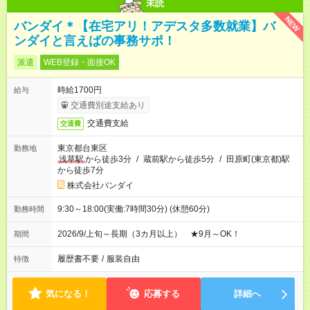
未読
NEW
バンダイ＊【在宅アリ！アデスタ多数就業】バ
ンダイと言えばの事務サポ！
派遣
WEB登録・面接OK
時給1700円
給与
交通費別途支給あり
交通費支給
交通費
東京都台東区
勤務地
浅草駅
から徒歩3分
/
蔵前駅から徒歩5分
/
田原町(東京都)駅
から徒歩7分
株式会社バンダイ
9:30～18:00(実働:7時間30分) (休憩60分)
勤務時間
2026/9/上旬～長期（3カ月以上） ★9月～OK！
期間
履歴書不要
/
服装自由
特徴
気になる！
応募する
詳細へ