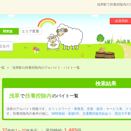
浅草駅で扶養控除内の
会員登録
エリア変更
関東版
望条件
一覧
浅草駅の扶養控除内のアルバイト・バイト一覧
検索結果
浅草
扶養控除内
で
のバイト一覧
浅草のアルバイト情報です。
オフィスワーク・事務系
、
営業・販売・サービス系
、
ク
す。扶養控除内の条件の他に、
WEB登録・面接OK
、
交通費別途支給あり
、
英語力不要
1,485
37
平均時給:
円
件中
1
～
37
件表示