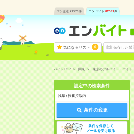
エン派遣
71573
件
エン バイト
82531
件
0
気になるリスト
保存した希
バイトTOP
関東
東京のアルバイト・バイト
設定中の検索条件
浅草 / 扶養控除内
条件の変更
条件を保存して
メールを受け取る