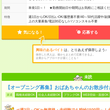
単発1日～！ ★勤務開始日や期間はお気軽にご相談くだ
期間
週1日からOK
/
日払いOK
/
履歴書不要
/
40～50代活躍中
/
副
特徴
上の大量募集
/
電話対応なし
/
パソコンスキル不要
気になる！
応募する
興味のあるバイト
は、とりあえず保存しよう♪
保存した求人は、後からまとめて応募できるよ。
企業からアプローチが届くことも！
未読
【オープニング募集】おばあちゃんのお散歩付
派遣
職種未経験OK
社会人未経験OK
ブランクOK
WEB登録・面接OK
≪週3日～OK≫無資格・未経験でも時給1500円～！