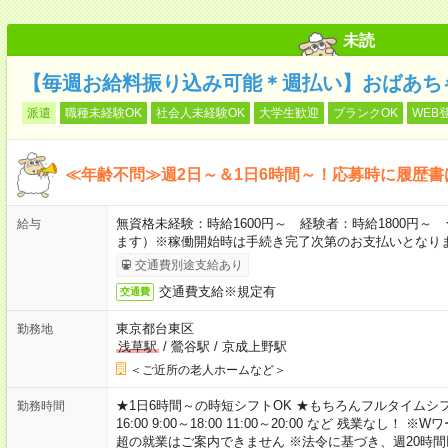
未読
【毎週お給料振り込み可能＊週払い】おばあち
派遣
職種未経験OK
社会人未経験OK
大学生歓迎
ブランクOK
WEB
≪年齢不問≫週2日～＆1日6時間～！応募時に履歴書
無資格未経験：時給1600円～ 経験者：時給1800円
給与
ます）※稼働開始時は手続き完了次第のお支払いとなり
交通費別途支給あり
交通費支給※規定有
交通費
東京都台東区
勤務地
浅草駅
/
鶯谷駅
/
京成上野駅
＜ご近所の老人ホームなど＞
★1日6時間～の時短シフトOK ★もちろんフルタイムシフ
勤務時間
16:00 9:00～18:00 11:00～20:00 など 残業な
超の就業はご案内できません ※法令に基づき、週20時