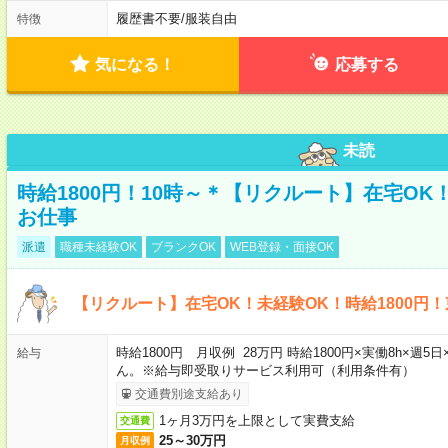
履歴書不要
/
服装自由
特徴
気になる！
応募する
未読
時給1800円！10時～＊【リクルート】在宅O
お仕事
派遣
職種未経験OK
ブランクOK
WEB登録・面接OK
【リクルート】在宅OK！未経験OK！時給1800円
時給1800円 月収例 28万円 時給1800円×実働8h×
給与
ん。※給与即受取りサービス利用可（利用条件有）
交通費別途支給あり
1ヶ月3万円を上限として実費支給
交通費
25～30万円
月収例