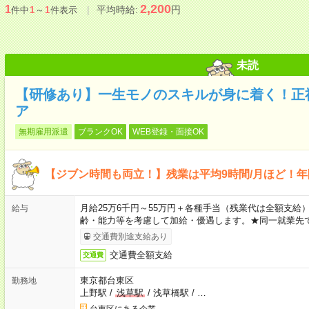
2,200
1
平均時給:
円
件中
1
～
1
件表示
未読
【研修あり】一生モノのスキルが身に着く！正
ア
無期雇用派遣
ブランクOK
WEB登録・面接OK
【ジブン時間も両立！】残業は平均9時間/月ほど！年
月給25万6千円～55万円＋各種手当（残業代は全額支給）
給与
齢・能力等を考慮して加給・優遇します。★同一就業先で
交通費別途支給あり
交通費全額支給
交通費
東京都台東区
勤務地
上野駅
/
浅草駅
/
浅草橋駅
/
…
台東区にある企業