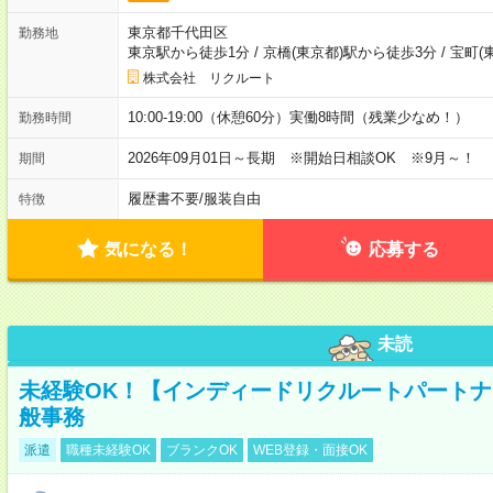
東京都千代田区
勤務地
東京駅から徒歩1分
/
京橋(東京都)駅から徒歩3分
/
宝町(
株式会社 リクルート
10:00-19:00（休憩60分）実働8時間（残業少なめ！）
勤務時間
2026年09月01日～長期 ※開始日相談OK ※9月～！
期間
履歴書不要
/
服装自由
特徴
気になる！
応募する
未読
未経験OK！【インディードリクルートパートナ
般事務
派遣
職種未経験OK
ブランクOK
WEB登録・面接OK