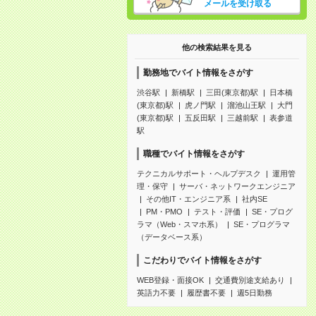
メールを受け取る
他の検索結果を見る
勤務地でバイト情報をさがす
渋谷駅
新橋駅
三田(東京都)駅
日本橋
(東京都)駅
虎ノ門駅
溜池山王駅
大門
(東京都)駅
五反田駅
三越前駅
表参道
駅
職種でバイト情報をさがす
テクニカルサポート・ヘルプデスク
運用管
理・保守
サーバ・ネットワークエンジニア
その他IT・エンジニア系
社内SE
PM・PMO
テスト・評価
SE・プログ
ラマ（Web・スマホ系）
SE・プログラマ
（データベース系）
こだわりでバイト情報をさがす
WEB登録・面接OK
交通費別途支給あり
英語力不要
履歴書不要
週5日勤務