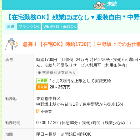
未読
【在宅勤務OK】残業ほぼなし▼服装自由＊中
派遣
ブランクOK
WEB登録・面接OK
急募！【在宅OK】時給1730円！中野坂上でのお仕
時給1730円 月収例 24万円 時給1730円×実働7h×
給与
ん。※給与即受取りサービス利用可（利用条件有）
交通費別途支給あり
1ヶ月3万円を上限として実費支給
交通費
20～25万円
月収例
東京都中野区
勤務地
中野坂上駅から徒歩1分
/
東中野駅から徒歩15分
小売業
09:30-17:30（休憩60分）実働7時間（残業少なめ！）
勤務時間
即日～長期 ※開始日相談OK
期間