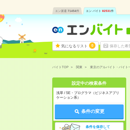
エン派遣
71454
件
エン バイト
82531
件
0
気になるリスト
保存した希
バイトTOP
関東
東京のアルバイト・バイト
設定中の検索条件
浅草 / SE・プログラマ（ビジネスアプリ
ケーション系）
条件の変更
条件を保存して