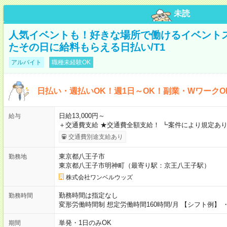
未読
人気イベントも！好きな場所で働けるイベント
たその日に給料もらえる日払い/T1
アルバイト
職種未経験OK
日払い・週払いOK！週1日～OK！副業・WワークO
日給13,000円～
給与
＋交通費支給 ★交通費全額支給！ ┗案件により規定あり
交通費別途支給あり
東京都八王子市
勤務地
東京都八王子市明神町（最寄り駅：京王八王子駅）
株式会社ワンベルウッズ
勤務時間は指定なし
勤務時間
変形労働時間制 想定労働時間160時間/月 【シフト例】 ・8
単発・1日のみOK
期間