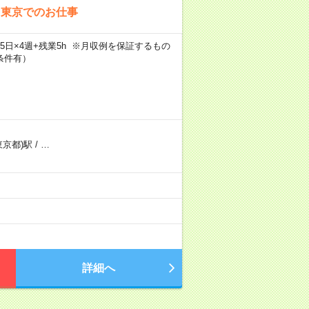
！東京でのお仕事
×週5日×4週+残業5h ※月収例を保証するもの
条件有）
東京都)駅
/
…
）
詳細へ