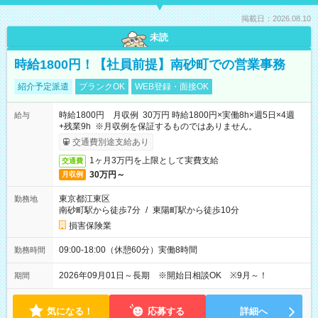
掲載日：2026.08.10
未読
時給1800円！【社員前提】南砂町での営業事務
紹介予定派遣
ブランクOK
WEB登録・面接OK
時給1800円 月収例 30万円 時給1800円×実働8h×週5日×4週
給与
+残業9h ※月収例を保証するものではありません。
交通費別途支給あり
1ヶ月3万円を上限として実費支給
交通費
30万円～
月収例
東京都江東区
勤務地
南砂町駅から徒歩7分
/
東陽町駅から徒歩10分
損害保険業
09:00-18:00（休憩60分）実働8時間
勤務時間
2026年09月01日～長期 ※開始日相談OK ※9月～！
期間
気になる！
応募する
詳細へ