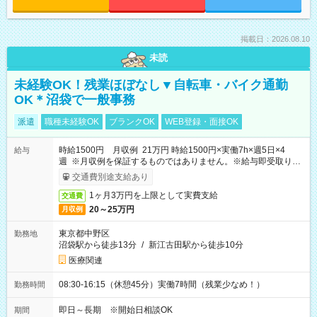
掲載日：2026.08.10
未読
未経験OK！残業ほぼなし▼自転車・バイク通勤
OK＊沼袋で一般事務
派遣
職種未経験OK
ブランクOK
WEB登録・面接OK
時給1500円 月収例 21万円 時給1500円×実働7h×週5日×4
給与
週 ※月収例を保証するものではありません。※給与即受取りサ
ービス利用可（利用条件有）
交通費別途支給あり
1ヶ月3万円を上限として実費支給
交通費
20～25万円
月収例
東京都中野区
勤務地
沼袋駅から徒歩13分
/
新江古田駅から徒歩10分
医療関連
08:30-16:15（休憩45分）実働7時間（残業少なめ！）
勤務時間
即日～長期 ※開始日相談OK
期間