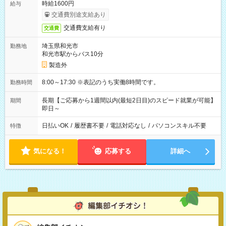
時給1600円
給与
交通費別途支給あり
交通費支給有り
交通費
埼玉県和光市
勤務地
和光市駅からバス10分
製造外
8:00～17:30 ※表記のうち実働8時間です。
勤務時間
長期【ご応募から1週間以内(最短2日目)のスピード就業が可能】
期間
即日～
日払いOK
/
履歴書不要
/
電話対応なし
/
パソコンスキル不要
特徴
気になる！
応募する
詳細へ