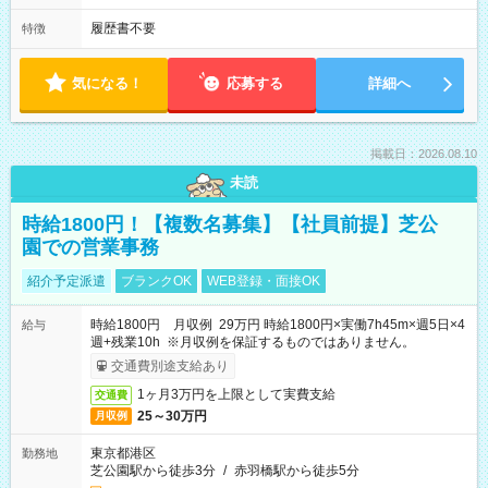
履歴書不要
特徴
気になる！
応募する
詳細へ
掲載日：2026.08.10
未読
時給1800円！【複数名募集】【社員前提】芝公
園での営業事務
紹介予定派遣
ブランクOK
WEB登録・面接OK
時給1800円 月収例 29万円 時給1800円×実働7h45m×週5日×4
給与
週+残業10h ※月収例を保証するものではありません。
交通費別途支給あり
1ヶ月3万円を上限として実費支給
交通費
25～30万円
月収例
東京都港区
勤務地
芝公園駅から徒歩3分
/
赤羽橋駅から徒歩5分