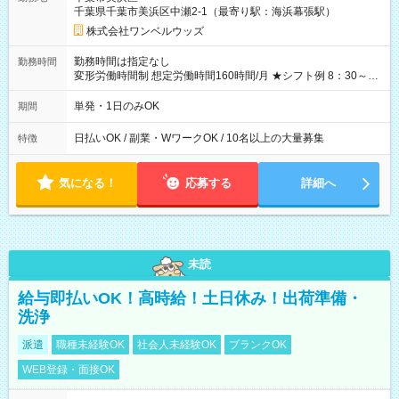
なし
千葉県千葉市美浜区中瀬2-1（最寄り駅：海浜幕張駅）
株式会社ワンベルウッズ
勤務時間は指定なし
勤務時間
変形労働時間制 想定労働時間160時間/月 ★シフト例 8：30～
19：00
単発・1日のみOK
期間
日払いOK / 副業・WワークOK / 10名以上の大量募集
特徴
気になる！
応募する
詳細へ
未読
給与即払いOK！高時給！土日休み！出荷準備・
洗浄
派遣
職種未経験OK
社会人未経験OK
ブランクOK
WEB登録・面接OK