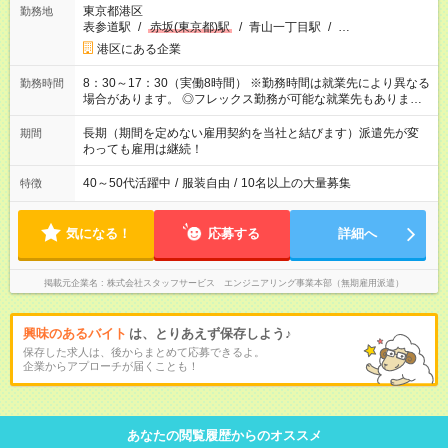
東京都港区
勤務地
表参道駅
/
赤坂(東京都)駅
/
青山一丁目駅
/
…
港区にある企業
8：30～17：30（実働8時間） ※勤務時間は就業先により異なる
勤務時間
場合があります。 ◎フレックス勤務が可能な就業先もありま
す。 ◎今よりもさらに働きやすい環境をつくるべく、 働き方
改革に全社をあげて取り組んでいます。
長期（期間を定めない雇用契約を当社と結びます）派遣先が変
期間
わっても雇用は継続！
40～50代活躍中
/
服装自由
/
10名以上の大量募集
特徴
気になる！
応募する
詳細へ
掲載元企業名
株式会社スタッフサービス エンジニアリング事業本部（無期雇用派遣）
興味のあるバイト
は、とりあえず保存しよう♪
保存した求人は、後からまとめて応募できるよ。
企業からアプローチが届くことも！
あなたの閲覧履歴からのオススメ