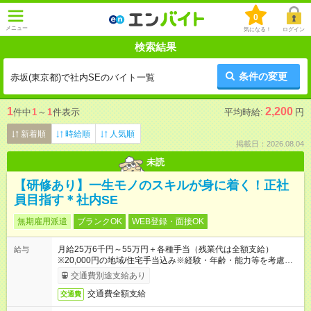
0
メニュー
気になる！
ログイン
検索結果
条件の変更
赤坂(東京都)で社内SEのバイト一覧
1
2,200
件中
1
～
1
件表示
平均時給:
円
新着順
時給順
人気順
掲載日：2026.08.04
未読
【研修あり】一生モノのスキルが身に着く！正社
員目指す＊社内SE
無期雇用派遣
ブランクOK
WEB登録・面接OK
月給25万6千円～55万円＋各種手当（残業代は全額支給）
給与
※20,000円の地域/住宅手当込み※経験・年齢・能力等を考慮し
て加給・優遇します。★同一就業先で1年以上継続したら月1万
交通費別途支給あり
円の継続手当支給
交通費全額支給
交通費