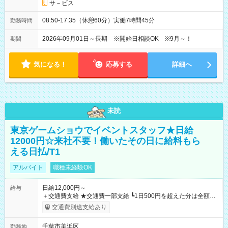
サ－ビス
08:50-17:35（休憩60分）実働7時間45分
勤務時間
2026年09月01日～長期 ※開始日相談OK ※9月～！
期間
気になる！
応募する
詳細へ
未読
東京ゲームショウでイベントスタッフ★日給
12000円☆来社不要！働いたその日に給料もら
える日払/T1
アルバイト
職種未経験OK
日給12,000円～
給与
＋交通費支給 ★交通費一部支給 ┗1日500円を超えた分は全額支
給！ ※往復500円以内の方は自己負担となります ★日払いOK！
交通費別途支給あり
（規定あり） ┗働いたその日に現金GET♪ お仕事後はコンビニ
ATMから 日払い分を引き落とせます！ 【試用期間】試用期間
千葉市美浜区
勤務地