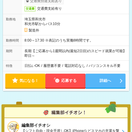
交通費別途支給あり
交通費支給有り
交通費
埼玉県和光市
勤務地
和光市駅からバス10分
製造外
8:00～17:30 ※表記のうち実働8時間です。
勤務時間
長期【ご応募から1週間以内(最短2日目)のスピード就業が可能】
期間
即日～
日払いOK
/
履歴書不要
/
電話対応なし
/
パソコンスキル不要
特徴
気になる！
応募する
詳細へ
編集部イチオシ
【シフト自由・現金手渡しOK】iPhoneなどスマホの充電を繋