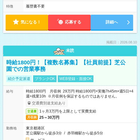
履歴書不要
特徴
気になる！
応募する
詳細へ
掲載日：2026.08.10
未読
時給1800円！【複数名募集】【社員前提】芝公
園での営業事務
紹介予定派遣
ブランクOK
WEB登録・面接OK
時給1800円 月収例 29万円 時給1800円×実働7h45m×週5日×4
給与
週+残業10h ※月収例を保証するものではありません。
交通費別途支給あり
1ヶ月3万円を上限として実費支給
交通費
25～30万円
月収例
東京都港区
勤務地
芝公園駅から徒歩3分
/
赤羽橋駅から徒歩5分