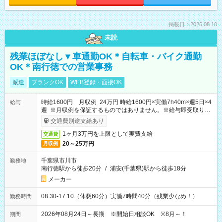
掲載日：2026.08.10
未読
残業ほぼなし▼車通勤OK＊自転車・バイク通勤
OK＊南行徳での営業事務
派遣
ブランクOK
WEB登録・面接OK
時給1600円 月収例 24万円 時給1600円×実働7h40m×週5日×4
給与
週 ※月収例を保証するものではありません。※給与即受取りサ
ービス利用可（利用条件有）
交通費別途支給あり
1ヶ月3万円を上限として実費支給
交通費
20～25万円
月収例
千葉県市川市
勤務地
南行徳駅から徒歩20分
/
浦安(千葉県)駅から徒歩18分
メーカー
08:30-17:10（休憩60分）実働7時間40分（残業少なめ！）
勤務時間
2026年08月24日～長期 ※開始日相談OK ※8月～！
期間