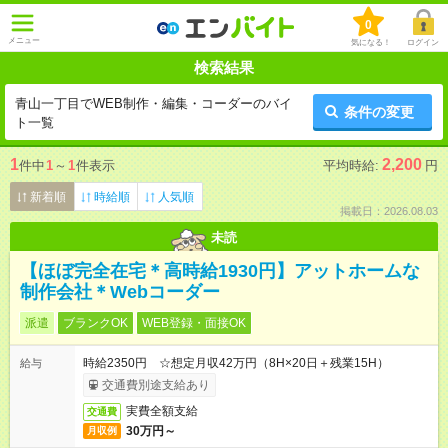
0
メニュー
気になる！
ログイン
検索結果
青山一丁目でWEB制作・編集・コーダーのバイ
条件の変更
ト一覧
1
2,200
件中
1
～
1
件表示
平均時給:
円
新着順
時給順
人気順
掲載日：2026.08.03
未読
【ほぼ完全在宅＊高時給1930円】アットホームな
制作会社＊Webコーダー
派遣
ブランクOK
WEB登録・面接OK
時給2350円 ☆想定月収42万円（8H×20日＋残業15H）
給与
交通費別途支給あり
実費全額支給
交通費
30万円～
月収例