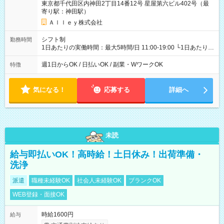
東京都千代田区内神田2丁目14番12号 星屋第六ビル402号（最
寄り駅：神田駅）
Ａｌｌｅｙ株式会社
シフト制
勤務時間
1日あたりの実働時間：最大5時間/日 11:00-19:00 └1日あたりの
実働時間：1-5時間 └上記の時間帯内であれば、いつでも勤務可
能！ └平日・土曜日の中で、お好きな曜日でご勤務いただけま
週1日からOK / 日払いOK / 副業・WワークOK
特徴
す！ 【シフト例】 ・11:00～14:00 ・16:30～19:00 ・13:00～
18:00 などのように、自由な働き方が可能なお仕事です！
気になる！
応募する
詳細へ
未読
給与即払いOK！高時給！土日休み！出荷準備・
洗浄
派遣
職種未経験OK
社会人未経験OK
ブランクOK
WEB登録・面接OK
時給1600円
給与