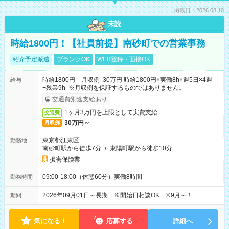
掲載日：2026.08.10
未読
時給1800円！【社員前提】南砂町での営業事務
紹介予定派遣
ブランクOK
WEB登録・面接OK
時給1800円 月収例 30万円 時給1800円×実働8h×週5日×4週
給与
+残業9h ※月収例を保証するものではありません。
交通費別途支給あり
1ヶ月3万円を上限として実費支給
交通費
30万円～
月収例
東京都江東区
勤務地
南砂町駅から徒歩7分
/
東陽町駅から徒歩10分
損害保険業
09:00-18:00（休憩60分）実働8時間
勤務時間
2026年09月01日～長期 ※開始日相談OK ※9月～！
期間
気になる！
応募する
詳細へ