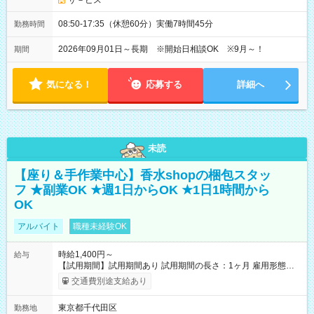
サ－ビス
08:50-17:35（休憩60分）実働7時間45分
勤務時間
2026年09月01日～長期 ※開始日相談OK ※9月～！
期間
気になる！
応募する
詳細へ
未読
【座り＆手作業中心】香水shopの梱包スタッ
フ ★副業OK ★週1日からOK ★1日1時間から
OK
アルバイト
職種未経験OK
時給1,400円～
給与
【試用期間】試用期間あり 試用期間の長さ：1ヶ月 雇用形態、
給与は本採用時と同じです。
交通費別途支給あり
東京都千代田区
勤務地