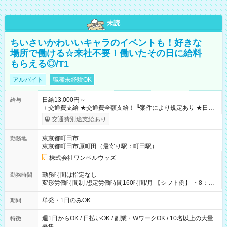
未読
ちいさいかわいいキャラのイベントも！好きな
場所で働ける☆来社不要！働いたその日に給料
もらえる◎/T1
アルバイト
職種未経験OK
日給13,000円～
給与
＋交通費支給 ★交通費全額支給！ ┗案件により規定あり ★日払
いOK！（規定あり） ┗働いたその日に現金GET♪ お仕事後はコ
交通費別途支給あり
ンビニATMから 日払い分を引き落とせます！ 【試用期間】試
用期間なし
東京都町田市
勤務地
東京都町田市原町田（最寄り駅：町田駅）
株式会社ワンベルウッズ
勤務時間は指定なし
勤務時間
変形労働時間制 想定労働時間160時間/月 【シフト例】 ・8：00
～21：00
単発・1日のみOK
期間
週1日からOK / 日払いOK / 副業・WワークOK / 10名以上の大量
特徴
募集