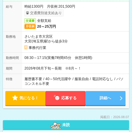
時給1300円 月収例 201,500円
給与
交通費別途支給あり
全額支給
交通費
20～25万円
月収例
さいたま市大宮区
勤務地
大宮(埼玉県)駅から徒歩3分
事務代行業
08:30～17:15(実働7時間45分 休憩1時間)
勤務時間
2026年08月下旬～長期 ※8月～！
期間
履歴書不要
/
40～50代活躍中
/
服装自由
/
電話対応なし
/
パソ
特徴
コンスキル不要
気になる！
応募する
詳細へ
掲載日：2026.08.07
未読