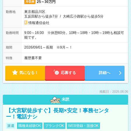
25～30万円
月収例
東京都品川区
勤務地
五反田駅から徒歩7分
/
大崎広小路駅から徒歩5分
情報通信会社
9:00～16:00 ※休憩60分。10時～18時・10時～19時も相談可
勤務時間
能です。
2026/09/01～長期 ※9月～！
期間
履歴書不要
特徴
気になる！
応募する
詳細へ
掲載日：2026.08.06
未読
【大宮駅徒歩すぐ】長期×安定！事務センタ
ー！電話ナシ
派遣
職種未経験OK
ブランクOK
WEB登録・面接OK