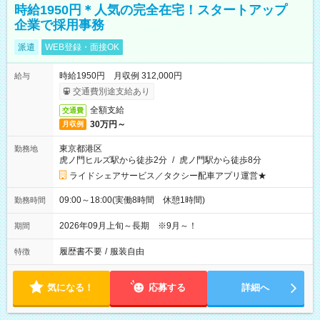
時給1950円＊人気の完全在宅！スタートアップ
企業で採用事務
派遣
WEB登録・面接OK
時給1950円 月収例 312,000円
給与
交通費別途支給あり
全額支給
交通費
30万円～
月収例
東京都港区
勤務地
虎ノ門ヒルズ駅から徒歩2分
/
虎ノ門駅から徒歩8分
ライドシェアサービス／タクシー配車アプリ運営★
09:00～18:00(実働8時間 休憩1時間)
勤務時間
2026年09月上旬～長期 ※9月～！
期間
履歴書不要
/
服装自由
特徴
気になる！
応募する
詳細へ