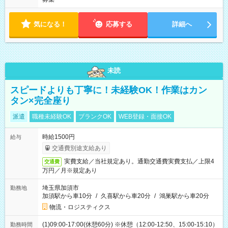
気になる！
応募する
詳細へ
未読
スピードよりも丁寧に！未経験OK！作業はカン
タン×完全座り
派遣
職種未経験OK
ブランクOK
WEB登録・面接OK
時給1500円
給与
交通費別途支給あり
実費支給／当社規定あり。通勤交通費実費支払／上限4
交通費
万円／月※規定あり
埼玉県加須市
勤務地
加須駅から車10分
/
久喜駅から車20分
/
鴻巣駅から車20分
物流・ロジスティクス
(1)09:00-17:00(休憩60分) ※休憩（12:00-12:50、15:00-15:10）
勤務時間