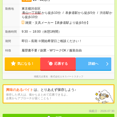
東京都渋谷区
勤務地
青山一丁目駅
から徒歩10分
/
表参道駅から徒歩5分
/
渋谷駅か
ら徒歩10分
雑貨・文具メーカー【表参道駅より徒歩5分】
9:30 ～ 18:00（休憩1時間）
勤務時間
即日～長期 ※開始希望日ご相談ください！
期間
履歴書不要
/
副業・WワークOK
/
服装自由
特徴
気になる！
応募する
詳細へ
掲載元企業名
株式会社エキスパートスタッフ
興味のあるバイト
は、とりあえず保存しよう♪
保存した求人は、後からまとめて応募できるよ。
企業からアプローチが届くことも！
掲載日：2026.07.30