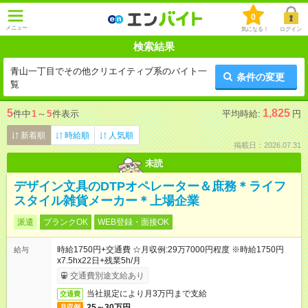
0
メニュー
気になる！
ログイン
検索結果
青山一丁目でその他クリエイティブ系のバイト一
条件の変更
覧
5
1,825
件中
1
～
5
件表示
平均時給:
円
新着順
時給順
人気順
掲載日：2026.07.31
未読
デザイン文具のDTPオペレーター＆庶務＊ライフ
スタイル雑貨メーカー＊上場企業
派遣
ブランクOK
WEB登録・面接OK
時給1750円+交通費 ☆月収例:29万7000円程度 ※時給1750円
給与
x7.5hx22日+残業5h/月
交通費別途支給あり
当社規定により月3万円まで支給
交通費
25～30万円
月収例