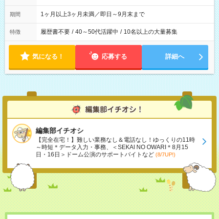
1ヶ月以上3ヶ月未満／即日～9月末まで
期間
履歴書不要
/
40～50代活躍中
/
10名以上の大量募集
特徴
気になる！
応募する
詳細へ
編集部イチオシ
【完全在宅！】難しい業務なし＆電話なし！ゆっくりの11時
～時短＊データ入力・事務、＜SEKAI NO OWARI＊8月15
日・16日＞ドーム公演のサポートバイトなど
(8/7UP!)