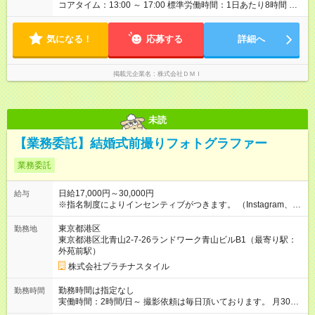
コアタイム：13:00 ～ 17:00 標準労働時間：1日あたり8時間 ※
フレキシブルタイム 9：00～22：00 ※月間の総労働時間で管理
します ※時間外労働は、清算期間における所定労働時間を超え
気になる！
た場合に発生します ※試用期間中は、勤務時間が固定時間制
応募する
詳細へ
（10：00～19：00 所定労働時間：8時間 休憩時間：60分）
となります。
掲載元企業名
株式会社ＤＭＩ
未読
【業務委託】結婚式前撮りフォトグラファー
業務委託
日給17,000円～30,000円
給与
※指名制度によりインセンティブがつきます。 （Instagram、
tiktokを運用でフォトグラファー紹介により指名が入ります。）
※土日働ける方優遇 【試用期間】試用期間なし
東京都港区
勤務地
東京都港区北青山2-7-26ランドワーク青山ビルB1（最寄り駅：
外苑前駅）
株式会社プラチナスタイル
勤務時間は指定なし
勤務時間
実働時間：2時間/日～ 撮影依頼は毎日頂いております。 月30万
円以上可能です。