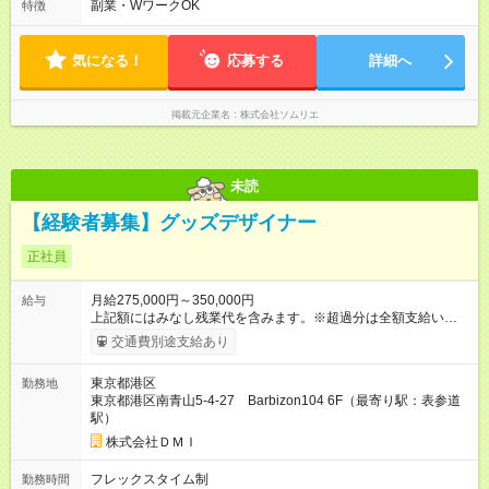
あります。ですが、チームで協力して効率的に仕事を進めてい
副業・WワークOK
特徴
るため、残業は平均して1日1時間程度です。 ※ECモールイベン
トなど、年に数回程度の土日祝の出勤あり（必ず振替休日を取
得いただいております）
気になる！
応募する
詳細へ
掲載元企業名
株式会社ソムリエ
未読
【経験者募集】グッズデザイナー
正社員
月給275,000円～350,000円
給与
上記額にはみなし残業代を含みます。※超過分は全額支給いたし
ます。 みなし残業代 53,000円 ～ 65,000円／月 みなし残業時
交通費別途支給あり
間 32時間／月 ※スキル・経験を考慮の上、優遇します ※記月給
には固定残業代（月32時間分/53,000円～65,000円）と深夜手当
東京都港区
勤務地
（月40時間分/14,000円～17,000円)を含みます。 ※超過した分
東京都港区南青山5-4-27 Barbizon104 6F（最寄り駅：表参道
は別途⽀給致します。 【試用期間】試用期間あり 試用期間の長
駅）
さ：6ヶ月 雇用形態、給与は本採用時と同じです。 試用期間中
は、勤務時間が固定時間制（10：00～19：00）となります。
株式会社ＤＭＩ
フレックスタイム制
勤務時間