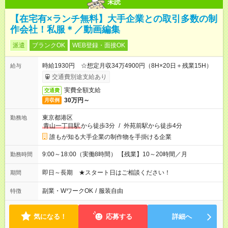
未読
【在宅有×ランチ無料】大手企業との取引多数の制
作会社！私服＊／動画編集
派遣
ブランクOK
WEB登録・面接OK
時給1930円 ☆想定月収34万4900円（8H×20日＋残業15H）
給与
交通費別途支給あり
実費全額支給
交通費
30万円～
月収例
東京都港区
勤務地
青山一丁目駅
から徒歩3分
/
外苑前駅から徒歩4分
誰もが知る大手企業の制作物を手掛ける企業
9:00～18:00（実働8時間） 【残業】10～20時間／月
勤務時間
即日～長期 ★スタート日はご相談ください！
期間
副業・WワークOK
/
服装自由
特徴
気になる！
応募する
詳細へ