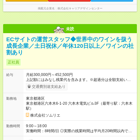
掲載元企業名
株式会社キャリアデザインセンター
未読
ECサイトの運営スタッフ◆世界中のワインを扱う
成長企業／土日祝休／年休120日以上／ワインの社
割あり
正社員
月給300,000円～452,500円
給与
上記額にはみなし残業代を含みます。※超過分は全額支給いたし
ます。 みなし残業代 53,242円 以上／月 みなし残業時間 30時間
交通費別途支給あり
／月 ※経験を考慮して決定します 【試用期間】試用期間あり 試
用期間の長さ：3ヶ月 雇用形態、給与は本採用時と同じです。
東京都港区
勤務地
東京都港区六本木6-1-20 六本木電気ビル3F（最寄り駅：六本木
駅）
株式会社ソムリエ
9:00～18:00
勤務時間
実働時間：8時間/日 ◎実際の残業時間は平均月20時間以内です
ECモールのセール時期など、繁忙期には業務量が増えることも