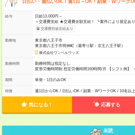
日払い・週払いOK！週1日～OK！副業・WワークO
日給13,000円～
給与
＋交通費支給 ★交通費全額支給！ ┗案件により規定あり
交通費別途支給あり
東京都八王子市
勤務地
東京都八王子市明神町（最寄り駅：京王八王子駅）
株式会社ワンベルウッズ
勤務時間は指定なし
勤務時間
変形労働時間制 想定労働時間160時間/月 【シフト例】 ・8
単発・1日のみOK
期間
週1日からOK / 日払いOK / 副業・WワークOK / 10名
特徴
気になる！
応募する
未読