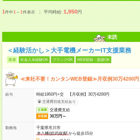
1,950
1
平均時給:
円
件中
1
～
1
件表示
未読
＜経験活かし＞大手電機メーカーIT支援業務
派遣
社会人未経験OK
ブランクOK
WEB登録・面接OK
≪来社不要！カンタンWEB登録≫月収例30万4200円
時給1950円+交 【月収例】30万4200円
給与
交通費別途支給あり
交通費支給
交通費
30万円～
月収例
千葉県市川市
勤務地
本八幡(総武線)駅
から徒歩15分