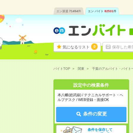
エン派遣
71454
件
エン バイト
82531
件
0
気になるリスト
保存した希
バイトTOP
関東
千葉のアルバイト・バイト
設定中の検索条件
本八幡(総武線) / テクニカルサポート・ヘ
ルプデスク / WEB登録・面接OK
条件の変更
条件を保存して