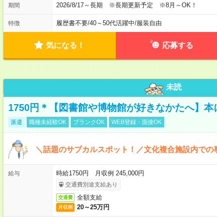
2026/8/17～長期 ※長期更新予定 ※8月～OK！
期間
履歴書不要
/
40～50代活躍中
/
服装自由
特徴
気になる！
応募する
未読
1750円＊【図書館や博物館が好きなかたへ】
派遣
職種未経験OK
ブランクOK
WEB登録・面接OK
＼話題のサブカルスポット！／文化複合施設内での
時給1750円 月収例 245,000円
給与
交通費別途支給あり
全額支給
交通費
20～25万円
月収例