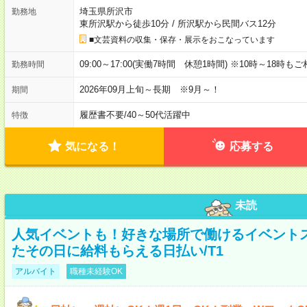
埼玉県所沢市
勤務地
東所沢駅から徒歩10分
/
所沢駅から民間バス12分
■文芸資料の収集・保存・展示をおこなっています
09:00～17:00(実働7時間 休憩1時間) ※10時～18時も
勤務時間
2026年09月上旬～長期 ※9月～！
期間
履歴書不要
/
40～50代活躍中
特徴
気になる！
応募する
未読
人気イベントも！好きな場所で働けるイベント
たその日に給料もらえる日払い/T1
アルバイト
職種未経験OK