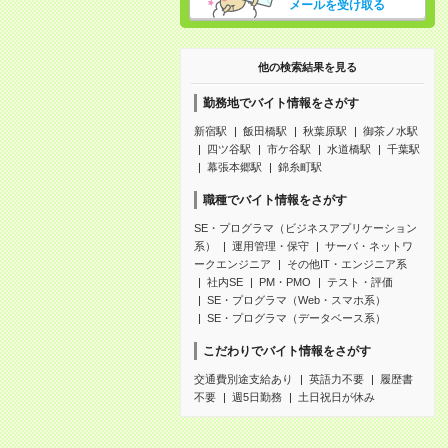
メールを受け取る
他の検索結果を見る
勤務地でバイト情報をさがす
新宿駅
飯田橋駅
秋葉原駅
御茶ノ水駅
四ツ谷駅
市ケ谷駅
水道橋駅
千葉駅
幕張本郷駅
錦糸町駅
職種でバイト情報をさがす
SE・プログラマ（ビジネスアプリケーション
系）
運用管理・保守
サーバ・ネットワ
ークエンジニア
その他IT・エンジニア系
社内SE
PM・PMO
テスト・評価
SE・プログラマ（Web・スマホ系）
SE・プログラマ（データベース系）
こだわりでバイト情報をさがす
交通費別途支給あり
英語力不要
履歴書
不要
週5日勤務
土日祝日が休み