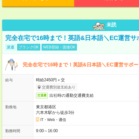
未読
完全在宅で16時まで！英語&日本語＼EC運営サ
派遣
ブランクOK
WEB登録・面接OK
完全在宅で16時まで！英語&日本語＼EC運営サポー
時給2450円＋交
給与
交通費別途支給あり
出社時の通勤交通費支給
交通費
東京都港区
勤務地
六本木駅から徒歩3分
IT・Web・通信
9:00～16:00
勤務時間