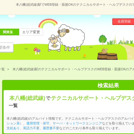
本八幡(総武線)駅でWEB登録・面接OKのテクニカルサポート・ヘルプデスク
会員登録
エリア変更
関東版
望条件
一覧
本八幡(総武線)駅のテクニカルサポート・ヘルプデスクのWEB登録・面接OKのア
検索結果
本八幡(総武線)
テクニカルサポート・ヘルプデス
で
一覧
本八幡(総武線)のアルバイト情報です。テクニカルサポート・ヘルプデスクのアルバ
ション系）
、
運用管理・保守
、
サーバ・ネットワークエンジニア
などを取り揃えていま
支給あり
、
英語力不要
、
履歴書不要
などのこだわり条件も取り揃えています。