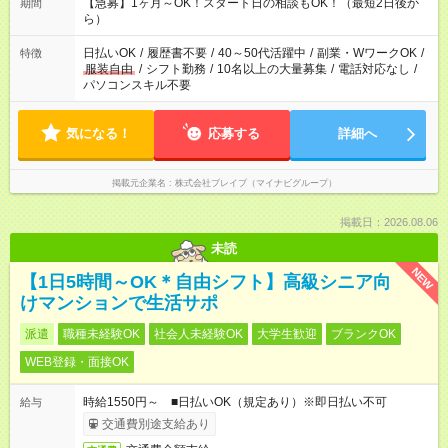
しておきたい」 「朝はゆっくりのスタートがいい」 「お昼の時
【急募】1ヶ月～OK！スタート日の相談もOK！（最短2日後か
期間
間を有効に使いたい」 など、ご希望があれば教えてください
ら）
ね。
日払いOK
/
履歴書不要
/
40～50代活躍中
/
副業・WワークOK
/
特徴
服装自由
/
シフト勤務
/
10名以上の大量募集
/
電話対応なし
/
パソコンスキル不要
気になる！
応募する
詳細へ
掲載元企業名
株式会社ブレイブ（マイナビグループ）
掲載日：2026.08.06
未読
NEW
【1日5時間～OK＊自由シフト】高級シニア向
けマンションで生活サポ
派遣
職種未経験OK
社会人未経験OK
大学生歓迎
ブランクOK
WEB登録・面接OK
時給1550円～ ■日払いOK（規定あり）※即日払い不可
給与
交通費別途支給あり