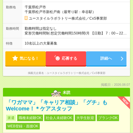
資格・未経験／月収22.9万円 ［半年～1年］ 実務者研修取得
千葉県松戸市
勤務地
／月収26万円 ［入社3年］ エリアリーダー・介護福祉士／月
千葉県松戸市新松戸南（最寄り駅：幸谷駅）
収30.2万円 ［入社3年目以降］ ジュニアコーディネー／月収
36.5万円以上 ※経験・能力等を考慮。 【試用期間】試用期間あ
ユースタイルラボラトリー株式会社／CxS事業部
り 試用期間の長さ：2ヶ月 雇用形態、給与は本採用時と同じで
す。
勤務時間は指定なし
勤務時間
変形労働時間制 想定労働時間150時間/月 【日勤】 7：00～22：
00の間で7.5時間勤務／休憩1時間 【夜勤】 17：00～翌10：00
の15時間勤務／休憩2時間 ※勤務時間は各施設のシフトによるシ
10名以上の大量募集
特徴
フト制 ※夜勤時は手当も別途支給 ◎残業ほぼなし（月平均5時間
程度）
気になる！
応募する
詳細へ
掲載元企業名
ユースタイルラボラトリー株式会社／CxS事業部
掲載日：2026.08.07
未読
NEW
「ワガママ」「キャリア相談」「グチ」も
Welcome！＊ケアスタッフ
派遣
職種未経験OK
社会人未経験OK
大学生歓迎
ブランクOK
WEB登録・面接OK