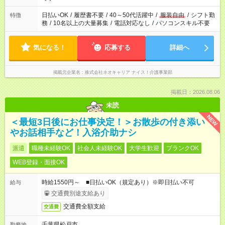
日払いOK
/
履歴書不要
/
40～50代活躍中
/
服装自由
/
シフト勤
特徴
務
/
10名以上の大量募集
/
電話対応なし
/
パソコンスキル不要
気になる！
応募する
詳細へ
掲載元企業名
株式会社ネオキャリア ナイス！介護事業部
掲載日：2026.08.06
未読
NEW
＜最短3日後にお仕事決定！＞お散歩の付き添い
やお話相手など！入浴介助ナシ
派遣
職種未経験OK
社会人未経験OK
大学生歓迎
ブランクOK
WEB登録・面接OK
時給1550円～ ■日払いOK（規定あり）※即日払い不可
給与
交通費別途支給あり
交通費全額支給
交通費
千葉県松戸市
勤務地