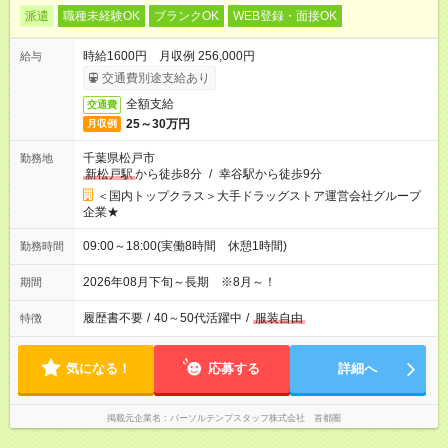
派遣
職種未経験OK
ブランクOK
WEB登録・面接OK
時給1600円 月収例 256,000円
給与
交通費別途支給あり
全額支給
交通費
25～30万円
月収例
千葉県松戸市
勤務地
新松戸駅
から徒歩8分
/
幸谷駅から徒歩9分
＜国内トップクラス＞大手ドラッグストア運営会社グループ
企業★
09:00～18:00(実働8時間 休憩1時間)
勤務時間
2026年08月下旬～長期 ※8月～！
期間
履歴書不要
/
40～50代活躍中
/
服装自由
特徴
気になる！
応募する
詳細へ
掲載元企業名
パーソルテンプスタッフ株式会社 首都圏