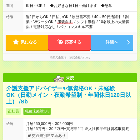
仕事により勤務時間が異なります
即日～OK！ ◆お好きな日1日～働けます ◆急募
期間
週1日からOK
/
日払いOK
/
履歴書不要
/
40～50代活躍中
/
副
特徴
業・WワークOK
/
服装自由
/
シフト勤務
/
10名以上の大量募
集
/
電話対応なし
/
パソコンスキル不要
気になる！
応募する
詳細へ
掲載元企業名
株式会社fosbury
未読
介護支援アドバイザー✨無資格OK・未経験
OK（日勤メイン・夜勤希望制・年間休日120日以
上） /Sb
正社員
職種未経験OK
月給260,000円～302,000円
給与
月給26万円～30.2万円+賞与年2回 ※入社後半年は資格取得期間
として研修月給22.9万円～になる場合がございます。 （保有資
交通費別途支給あり
格・経験等により変動） 【入社後のモデル月収】 ［入社］ 無