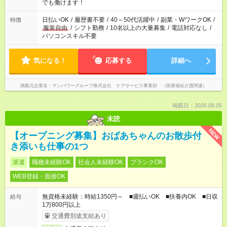
となります ※労働者派遣法（日雇い派遣の原則禁止）により、
でも働けます！
短時間・短期間の就業はご案内が難しい場合があります
日払いOK
/
履歴書不要
/
40～50代活躍中
/
副業・WワークOK
/
特徴
服装自由
/
シフト勤務
/
10名以上の大量募集
/
電話対応なし
/
パソコンスキル不要
気になる！
応募する
詳細へ
掲載元企業名
マンパワーグループ株式会社 ケアサービス事業部 （医療福祉介護関連）
掲載日：2026.08.05
未読
NEW
【オープニング募集】おばあちゃんのお散歩付
き添いも仕事の1つ
派遣
職種未経験OK
社会人未経験OK
ブランクOK
WEB登録・面接OK
無資格未経験：時給1350円～ ■週払いOK ■扶養内OK ■日収
給与
1万800円以上
交通費別途支給あり