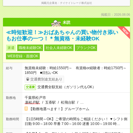
掲載元企業名
テイケイトレード株式会社
掲載日：2026.08.06
未読
NEW
≪時短歓迎！≫おばあちゃんの買い物付き添い
もお仕事の一つ！＊無資格・未経験OK
派遣
職種未経験OK
社会人未経験OK
ブランクOK
WEB登録・面接OK
無資格未経験：時給1550円～ 有資格or経験者：時給1750円～
給与
1850円 ■日払いOK
交通費別途支給あり
交通費全額支給（ガソリン代もOK）
交通費
千葉県松戸市
勤務地
新松戸駅
/
五香駅
/
松飛台駅
/
…
【勤務地選べます！】グループホーム
【1日5時間～OK】ご希望の時間をご相談ください！ ▼シフト例
勤務時間
日勤 9:00～18:00 早番 7:00～16:00 遅番 10:00～19:00 時
短 10:00～15:00 上記はあくまで一例です。 「夕方までには帰宅