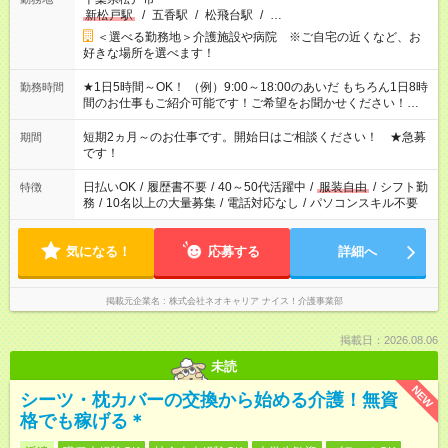
新松戸駅
/
五香駅
/
松飛台駅
/
…
＜選べる勤務地＞介護施設や病院 ※ご自宅の近くなど、お
好きな場所を選べます！
★1日5時間～OK！ （例）9:00～18:00のあいだ もちろん1日8時
勤務時間
間のお仕事もご紹介可能です！ご希望をお聞かせください！★家
庭の都合でお休みが必要な場合も遠慮なくご相談ください。 ※
週最低15時間以上の勤務が必要です
短期2ヵ月～のお仕事です。開始日はご相談ください！ ★急募
期間
です！
日払いOK
/
履歴書不要
/
40～50代活躍中
/
服装自由
/
シフト勤
特徴
務
/
10名以上の大量募集
/
電話対応なし
/
パソコンスキル不要
気になる！
応募する
詳細へ
掲載元企業名
株式会社ネオキャリア ナイス！介護事業部
掲載日：2026.08.06
未読
NEW
シーツ・枕カバーの交換から始める介護！無資
格でも稼げる＊