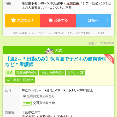
ません
履歴書不要
/
40～50代活躍中
/
服装自由
/
シフト勤務
/
10名以
特徴
上の大量募集
/
パソコンスキル不要
気になる！
応募する
詳細へ
掲載元企業名
日研トータルソーシング株式会社 メディカルケア事業部 ナース派遣
掲載日：2026.08.07
未読
NEW
【週2～＊日勤のみ】保育園で子どもの健康管理
など＊看護師
派遣
職種未経験OK
社会人未経験OK
ブランクOK
WEB登録・面接OK
時給2200円～ ■週払いOK ■日収1万7600円以上
給与
交通費別途支給あり
交通費全額支給
交通費
千葉県松戸市
勤務地
新松戸駅
/
東松戸駅
/
北小金駅
/
…