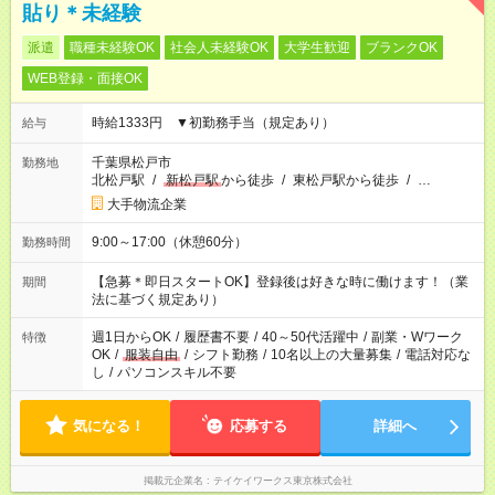
貼り＊未経験
派遣
職種未経験OK
社会人未経験OK
大学生歓迎
ブランクOK
WEB登録・面接OK
時給1333円 ▼初勤務手当（規定あり）
給与
千葉県松戸市
勤務地
北松戸駅
/
新松戸駅
から徒歩
/
東松戸駅から徒歩
/
…
大手物流企業
9:00～17:00（休憩60分）
勤務時間
【急募＊即日スタートOK】登録後は好きな時に働けます！（業
期間
法に基づく規定あり）
週1日からOK
/
履歴書不要
/
40～50代活躍中
/
副業・Wワーク
特徴
OK
/
服装自由
/
シフト勤務
/
10名以上の大量募集
/
電話対応な
し
/
パソコンスキル不要
気になる！
応募する
詳細へ
掲載元企業名
テイケイワークス東京株式会社