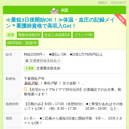
掲載日：2026.08.07
未読
NEW
≪最短3日後開始OK！≫体温・血圧の記録メイ
ン＊看護師資格で高収入Get！
派遣
職種未経験OK
社会人未経験OK
ブランクOK
WEB登録・面接OK
時給2200円～ ■週払いOK ■日収1万7600円以上
給与
交通費別途支給あり
交通費全額支給
交通費
千葉県松戸市
勤務地
新松戸駅
/
東松戸駅
/
北小金駅
/
…
【自宅からドアtoドアで30分以内】介護施設でのお仕事。勤
務地選べます！
【日勤のみ】9:00～17:00（休憩60分） ■ご希望があればその他
勤務時間
シフトもOK！ （例）8:30～17:30 10:00～19:00 など
「家族とお休みを合わせたい」 「できれば残業はしたくない」
など、あなたのご希望に沿ったお仕事をご紹介します！ ※Wワ
2ヶ月～ ■ご応募から最短3日後に開始可能 9月～、10月スタ
期間
ーク希望の方へ 今ご覧のお仕事で希望する勤務時間と、もう1つ
ートもOK！
のお仕事の勤務時間。 合計で週40時間を超える場合は応募でき