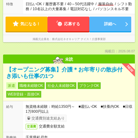
日払いOK
/
履歴書不要
/
40～50代活躍中
/
服装自由
/
シフト勤
特徴
務
/
10名以上の大量募集
/
電話対応なし
/
パソコンスキル不要
気になる！
応募する
詳細へ
掲載元企業名
株式会社ネオキャリア ナイス！介護事業部
掲載日：2026.08.07
未読
NEW
【オープニング募集】介護＊お年寄りの散歩付
き添いも仕事の1つ
派遣
職種未経験OK
社会人未経験OK
ブランクOK
WEB登録・面接OK
無資格未経験：時給1350円～ ■週払いOK ■扶養内OK ■日収
給与
1万800円以上
交通費別途支給あり
交通費全額支給
交通費
千葉県松戸市
勤務地