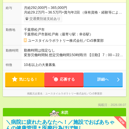
月給292,000円～365,000円
給与
月給29.2万円～36.5万円+賞与年2回 （保有資格・経験等により
変動） 【無資格の方の入社後のモデル月収】 ［入社］ 無資
交通費別途支給あり
格・未経験／月収22.9万円 ［半年～1年］ 実務者研修取得／
月収26万円 ［入社3年］ エリアリーダー・介護福祉士／月収
千葉県松戸市
勤務地
30.2万円 ［入社3年目以降］ ジュニアコーディネー／月収
千葉県松戸市新松戸南（最寄り駅：幸谷駅）
36.5万円以上 ※経験・能力等を考慮。 【試用期間】試用期間あ
り 試用期間の長さ：2ヶ月 雇用形態、給与は本採用時と同じで
ユースタイルラボラトリー株式会社／CxS事業部
す。
勤務時間は指定なし
勤務時間
変形労働時間制 想定労働時間150時間/月 【日勤】 7：00～22：
00の間で7.5時間勤務／休憩1時間 【夜勤】 17：00～翌10：00
の15時間勤務／休憩２時間 ※勤務時間は各施設のシフトによる
10名以上の大量募集
特徴
シフト制 ※夜勤時は手当も別途支給 ◎残業ほぼなし（月平均5時
間程度）
気になる！
応募する
詳細へ
掲載元企業名
ユースタイルラボラトリー株式会社／CxS事業部
掲載日：2026.08.07
未読
NEW
＼病院に疲れたあなたへ！／施設でおばあちゃ
んの健康管理＊医療行為ほぼ無し