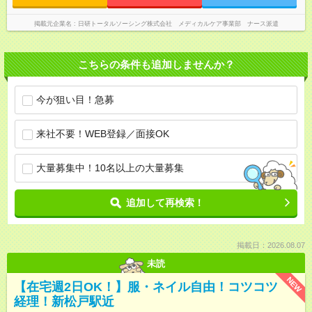
掲載元企業名
日研トータルソーシング株式会社 メディカルケア事業部 ナース派遣
こちらの条件も追加しませんか？
今が狙い目！急募
来社不要！WEB登録／面接OK
大量募集中！10名以上の大量募集
追加して再検索！
掲載日：2026.08.07
未読
NEW
【在宅週2日OK！】服・ネイル自由！コツコツ
経理！新松戸駅近