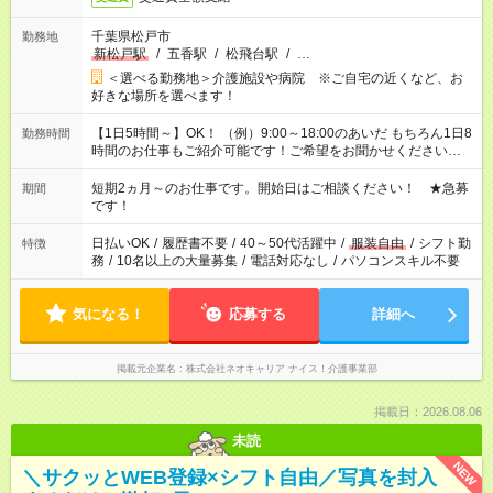
千葉県松戸市
勤務地
新松戸駅
/
五香駅
/
松飛台駅
/
…
＜選べる勤務地＞介護施設や病院 ※ご自宅の近くなど、お
好きな場所を選べます！
【1日5時間～】OK！ （例）9:00～18:00のあいだ もちろん1日8
勤務時間
時間のお仕事もご紹介可能です！ご希望をお聞かせください！
その他の時間帯もあなたのライフスタイルに合わせて お選びい
ただけます！ 【シフト固定もOK】★家庭の都合でお休みが必要
短期2ヵ月～のお仕事です。開始日はご相談ください！ ★急募
期間
な場合も遠慮なくご相談ください。 ※週最低15時間以上の勤務
です！
が必要です
日払いOK
/
履歴書不要
/
40～50代活躍中
/
服装自由
/
シフト勤
特徴
務
/
10名以上の大量募集
/
電話対応なし
/
パソコンスキル不要
気になる！
応募する
詳細へ
掲載元企業名
株式会社ネオキャリア ナイス！介護事業部
掲載日：2026.08.06
未読
NEW
＼サクッとWEB登録×シフト自由／写真を封入