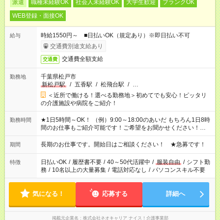
派遣
職種未経験OK
社会人未経験OK
大学生歓迎
ブランクOK
WEB登録・面接OK
時給1550円～ ■日払いOK（規定あり）※即日払い不可
給与
交通費別途支給あり
交通費全額支給
交通費
千葉県松戸市
勤務地
新松戸駅
/
五香駅
/
松飛台駅
/
…
＜近所で働ける！選べる勤務地＞初めてでも安心！ピッタリ
の介護施設や病院をご紹介！
★1日5時間～OK！ （例）9:00～18:00のあいだ もちろん1日8時
勤務時間
間のお仕事もご紹介可能です！ご希望をお聞かせください！★家
庭の都合でお休みが必要な場合も遠慮なくご相談ください。 ※
週最低15時間以上の勤務が必要です
長期のお仕事です。開始日はご相談ください！ ★急募です！
期間
日払いOK
/
履歴書不要
/
40～50代活躍中
/
服装自由
/
シフト勤
特徴
務
/
10名以上の大量募集
/
電話対応なし
/
パソコンスキル不要
気になる！
応募する
詳細へ
掲載元企業名
株式会社ネオキャリア ナイス！介護事業部