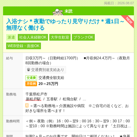
掲載日：2026.08.07
未読
NEW
入浴ナシ＊夜勤でゆったり見守りだけ＊週1日～
無理なく働ける
派遣
社会人未経験OK
大学生歓迎
ブランクOK
WEB登録・面接OK
日収3万円～（日勤時給1700円） ■月収例24.4万円～（夜勤月
給与
8回勤務の場合）
交通費別途支給あり
交通費全額支給
交通費
20～25万円
月収例
千葉県松戸市
勤務地
新松戸駅
/
五香駅
/
松飛台駅
/
…
＜選べる勤務地＞介護施設や病院 ※ご自宅の近くなど、お
好きな場所を選べます！
＜例＞ 夜勤（例） 16：00～翌9：00 16：30～翌9：30 17：00
勤務時間
～翌10：00 ※勤務時間は施設によって異なります 「土日祝は休
みたい」 「しっかり稼ぎたい」 「もう少し遅い時間から始めた
い」など ご希望にあったお仕事をご案内いたします。 ※未経験
短期2ヵ月～のお仕事です。開始日はご相談ください！ ★急募
期間