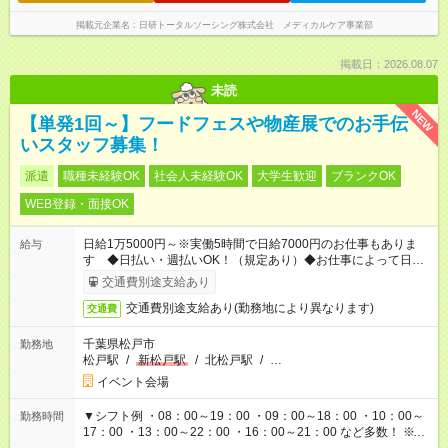
掲載元企業名
日研トータルソーシング株式会社 メディカルケア事業部
掲載日：2026.08.07
未読
NEW
【単発1回～】フードフェスや物産展でのお手伝
いスタッフ募集！
派遣
職種未経験OK
社会人未経験OK
大学生歓迎
ブランクOK
WEB登録・面接OK
日給1万5000円～※実働5時間で日給7000円のお仕事もありま
給与
す ◆日払い・週払いOK！（規定あり）◆お仕事によって日給も
異なります
交通費別途支給あり
交通費別途支給あり(勤務地により異なります)
交通費
千葉県松戸市
勤務地
松戸駅
/
新松戸駅
/
北松戸駅
/
…
イベント会場
▼シフト例 ・08：00～19：00 ・09：00～18：00 ・10：00～
勤務時間
17：00 ・13：00～22：00 ・16：00～21：00 など多数！ ※お