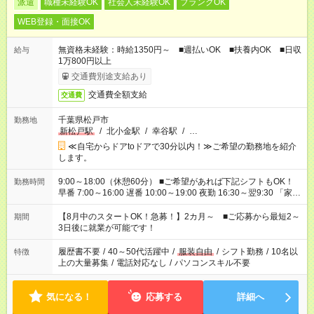
派遣
職種未経験OK
社会人未経験OK
ブランクOK
WEB登録・面接OK
無資格未経験：時給1350円～ ■週払いOK ■扶養内OK ■日収
給与
1万800円以上
交通費別途支給あり
交通費全額支給
交通費
千葉県松戸市
勤務地
新松戸駅
/
北小金駅
/
幸谷駅
/
…
≪自宅からドアtoドアで30分以内！≫ご希望の勤務地を紹介
します。
9:00～18:00（休憩60分） ■ご希望があれば下記シフトもOK！
勤務時間
早番 7:00～16:00 遅番 10:00～19:00 夜勤 16:30～翌9:30 「家族
と休みを合わせたい」 「余裕を持って夕飯の準備がしたい」
「できれば残業はしたくない」 など、ご希望を教えてください
【8月中のスタートOK！急募！】2カ月～ ■ご応募から最短2～
期間
ね。 ※Wワーク希望の方へ 今ご覧のお仕事で希望する勤務時間
3日後に就業が可能です！
と、もう1つのお仕事の勤務時間。 合計で週40時間を超える場
合は応募できません。
履歴書不要
/
40～50代活躍中
/
服装自由
/
シフト勤務
/
10名以
特徴
上の大量募集
/
電話対応なし
/
パソコンスキル不要
気になる！
応募する
詳細へ