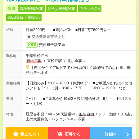
派遣
職種未経験OK
社会人未経験OK
ブランクOK
WEB登録・面接OK
時給2200円～ ■週払いOK ■日収1万7600円以上
給与
交通費別途支給あり
交通費全額支給
交通費
千葉県松戸市
勤務地
新松戸駅
/
東松戸駅
/
北小金駅
/
…
【自宅からドアtoドアで30分以内】介護施設でのお仕事。勤
務地選べます！
【日勤のみ】9:00～18:00（休憩60分） ■ご希望があればその他
勤務時間
シフトもOK！ （例）8:30～17:30 10:00～19:00 など
「家族とお休みを合わせたい」 「できれば残業はしたくない」
など、あなたのご希望に沿ったお仕事をご紹介します！ ※Wワ
2ヶ月～ ■ご応募から最短3日後に開始可能 9月～、10月スタ
期間
ーク希望の方へ 今ご覧のお仕事で希望する勤務時間と、もう1つ
ートもOK！
のお仕事の勤務時間。 合計で週40時間を超える場合は応募でき
ません
履歴書不要
/
40～50代活躍中
/
服装自由
/
シフト勤務
/
10名以
特徴
上の大量募集
/
パソコンスキル不要
気になる！
応募する
詳細へ