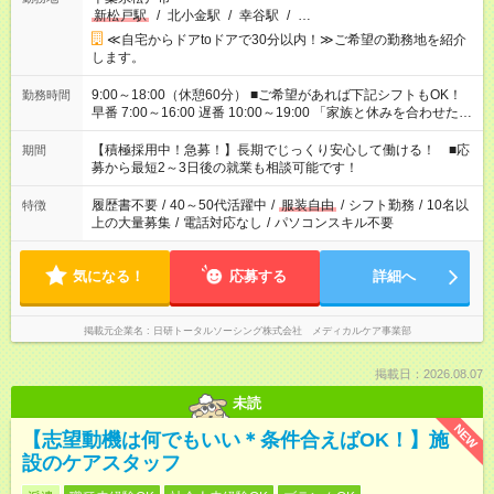
新松戸駅
/
北小金駅
/
幸谷駅
/
…
≪自宅からドアtoドアで30分以内！≫ご希望の勤務地を紹介
します。
9:00～18:00（休憩60分） ■ご希望があれば下記シフトもOK！
勤務時間
早番 7:00～16:00 遅番 10:00～19:00 「家族と休みを合わせた
い」 「余裕を持って夕飯の準備がしたい」 「できれば残業はし
たくない」 など、ご希望を教えてくださいね。 ※Wワーク希望
【積極採用中！急募！】長期でじっくり安心して働ける！ ■応
期間
の方へ 今ご覧のお仕事で希望する勤務時間と、もう1つのお仕事
募から最短2～3日後の就業も相談可能です！
の勤務時間。 合計で週40時間を超える場合は応募できません。
履歴書不要
/
40～50代活躍中
/
服装自由
/
シフト勤務
/
10名以
特徴
上の大量募集
/
電話対応なし
/
パソコンスキル不要
気になる！
応募する
詳細へ
掲載元企業名
日研トータルソーシング株式会社 メディカルケア事業部
掲載日：2026.08.07
未読
NEW
【志望動機は何でもいい＊条件合えばOK！】施
設のケアスタッフ