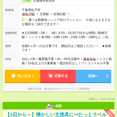
交通費全額支給
交通費
千葉県松戸市
勤務地
新松戸駅
/
五香駅
/
松飛台駅
/
…
＜選べる勤務地＞シニア向けマンション ※他にもさまざま
な施設をご紹介できます！
★1日5時間～OK！ （例）9:00～18:00で好きな時間に勤務可
勤務時間
能！ ＞シフト例 9時～14時 11時～15時 13時～18時など ご自身
のご都合に合わせて勤務時間をご相談ください！ ★家庭の都合
でお休みや時間の調整が必要な場合も遠慮なくご相談くださ
短期2ヵ月～のお仕事です。開始日はご相談ください！ ★急募
期間
い。
です！
日払いOK
/
履歴書不要
/
40～50代活躍中
/
服装自由
/
シフト勤
特徴
務
/
10名以上の大量募集
/
電話対応なし
/
パソコンスキル不要
気になる！
応募する
詳細へ
掲載元企業名
株式会社ネオキャリア ナイス！介護事業部
掲載日：2026.08.06
未読
NEW
【1日から～】懐かしい文房具にぺたっとラベル