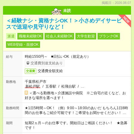
掲載日：2026.08.07
未読
NEW
＜経験ナシ・資格ナシOK！＞小さめデイサービ
スで送迎や見守りなど！
派遣
職種未経験OK
社会人未経験OK
大学生歓迎
ブランクOK
WEB登録・面接OK
時給1550円～ ■日払いOK（規定あり）
給与
交通費別途支給あり
交通費全額支給
交通費
千葉県松戸市
勤務地
新松戸駅
/
五香駅
/
松飛台駅
/
…
＜選べる勤務地＞介護施設や病院 ※ご自宅の近くなど、お
好きな場所を選べます！
★1日5時間～OK！ （例）9:00～18:00のあいだ もちろん1日8時
勤務時間
間のお仕事もご紹介可能です！ご希望をお聞かせください！ ★
家庭の都合でお休みが必要な場合も遠慮なくご相談ください。
※週最低15時間以上の勤務が必要です
短期2ヵ月～のお仕事です。開始日はご相談ください！ ★急募
期間
です！