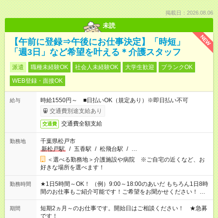
掲載日：2026.08.06
未読
NEW
【午前に登録⇒午後にお仕事決定】「時短」
「週3日」など希望を叶える＊介護スタッフ
派遣
職種未経験OK
社会人未経験OK
大学生歓迎
ブランクOK
WEB登録・面接OK
時給1550円～ ■日払いOK（規定あり）※即日払い不可
給与
交通費別途支給あり
交通費全額支給
交通費
千葉県松戸市
勤務地
新松戸駅
/
五香駅
/
松飛台駅
/
…
＜選べる勤務地＞介護施設や病院 ※ご自宅の近くなど、お
好きな場所を選べます！
★1日5時間～OK！ （例）9:00～18:00のあいだ もちろん1日8時
勤務時間
間のお仕事もご紹介可能です！ご希望をお聞かせください！ ※
週最低15時間以上の勤務が必要です
短期2ヵ月～のお仕事です。開始日はご相談ください！ ★急募
期間
です！