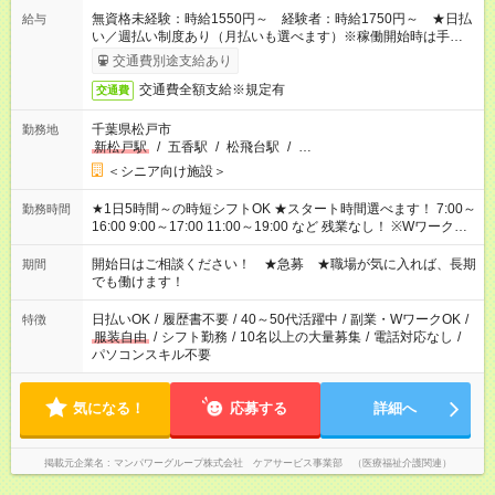
無資格未経験：時給1550円～ 経験者：時給1750円～ ★日払
給与
い／週払い制度あり（月払いも選べます）※稼働開始時は手続き
完了次第のお支払いとなります。
交通費別途支給あり
交通費全額支給※規定有
交通費
千葉県松戸市
勤務地
新松戸駅
/
五香駅
/
松飛台駅
/
…
＜シニア向け施設＞
★1日5時間～の時短シフトOK ★スタート時間選べます！ 7:00～
勤務時間
16:00 9:00～17:00 11:00～19:00 など 残業なし！ ※Wワークの
場合、他のお仕事と合わせ週40時間超の就業はご案内できませ
ん ※法令に基づき、週20時間以上勤務は社会保険への加入対象
開始日はご相談ください！ ★急募 ★職場が気に入れば、長期
期間
となります ※労働者派遣法（日雇い派遣の原則禁止）により、
でも働けます！
短時間・短期間の就業はご案内が難しい場合があります
日払いOK
/
履歴書不要
/
40～50代活躍中
/
副業・WワークOK
/
特徴
服装自由
/
シフト勤務
/
10名以上の大量募集
/
電話対応なし
/
パソコンスキル不要
気になる！
応募する
詳細へ
掲載元企業名
マンパワーグループ株式会社 ケアサービス事業部 （医療福祉介護関連）