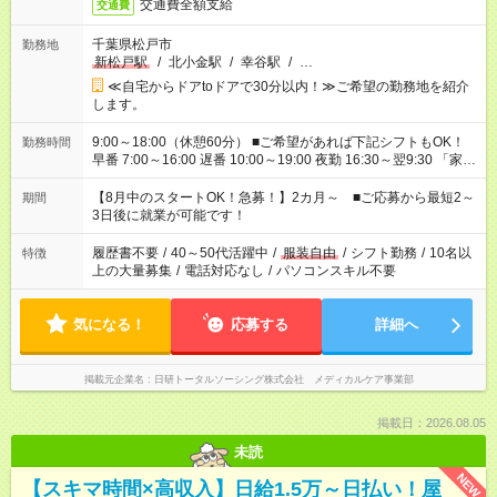
交通費全額支給
交通費
千葉県松戸市
勤務地
新松戸駅
/
北小金駅
/
幸谷駅
/
…
≪自宅からドアtoドアで30分以内！≫ご希望の勤務地を紹介
します。
9:00～18:00（休憩60分） ■ご希望があれば下記シフトもOK！
勤務時間
早番 7:00～16:00 遅番 10:00～19:00 夜勤 16:30～翌9:30 「家族
と休みを合わせたい」 「余裕を持って夕飯の準備がしたい」
「できれば残業はしたくない」 など、ご希望を教えてください
【8月中のスタートOK！急募！】2カ月～ ■ご応募から最短2～
期間
ね。 ※Wワーク希望の方へ 今ご覧のお仕事で希望する勤務時間
3日後に就業が可能です！
と、もう1つのお仕事の勤務時間。 合計で週40時間を超える場
合は応募できません。
履歴書不要
/
40～50代活躍中
/
服装自由
/
シフト勤務
/
10名以
特徴
上の大量募集
/
電話対応なし
/
パソコンスキル不要
気になる！
応募する
詳細へ
掲載元企業名
日研トータルソーシング株式会社 メディカルケア事業部
掲載日：2026.08.05
未読
NEW
【スキマ時間×高収入】日給1.5万～日払い！屋