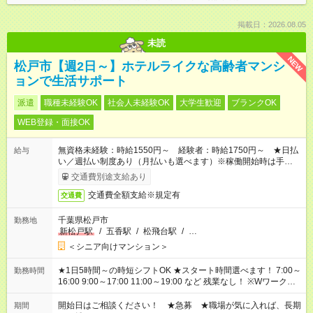
掲載日：2026.08.05
未読
NEW
松戸市【週2日～】ホテルライクな高齢者マンシ
ョンで生活サポート
派遣
職種未経験OK
社会人未経験OK
大学生歓迎
ブランクOK
WEB登録・面接OK
無資格未経験：時給1550円～ 経験者：時給1750円～ ★日払
給与
い／週払い制度あり（月払いも選べます）※稼働開始時は手続き
完了次第のお支払いとなります。
交通費別途支給あり
交通費全額支給※規定有
交通費
千葉県松戸市
勤務地
新松戸駅
/
五香駅
/
松飛台駅
/
…
＜シニア向けマンション＞
★1日5時間～の時短シフトOK ★スタート時間選べます！ 7:00～
勤務時間
16:00 9:00～17:00 11:00～19:00 など 残業なし！ ※Wワークの
場合、他のお仕事と合わせ週40時間超の就業はご案内できませ
ん ※法令に基づき、週20時間以上勤務は社会保険への加入対象
開始日はご相談ください！ ★急募 ★職場が気に入れば、長期
期間