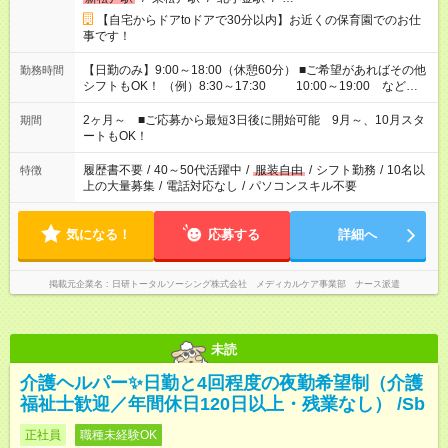
【自宅からドアtoドアで30分以内】お近くの保育園でのお仕
事です！
【日勤のみ】9:00～18:00（休憩60分） ■ご希望があればその他
勤務時間
シフトもOK！ （例）8:30～17:30 10:00～19:00 など
「家族とお休みを合わせたい」 「余裕を持って夕飯の準備がし
たい」 「できれば残業はしたくない」 など、ご希望があれば教
2ヶ月～ ■ご応募から最短3日後に開始可能 9月～、10月スタ
期間
えてくださいね。 ※Wワーク希望の方へ 今ご覧のお仕事で希望
ートもOK！
する勤務時間と、もう1つのお仕事の勤務時間。 合計で週40時
間を超える場合は応募できません
履歴書不要
/
40～50代活躍中
/
服装自由
/
シフト勤務
/
10名以
特徴
上の大量募集
/
電話対応なし
/
パソコンスキル不要
気になる！
応募する
詳細へ
掲載元企業名
日研トータルソーシング株式会社 メディカルケア事業部 ナース派遣
未読
介護ヘルパー✨日勤と4回程度の夜勤希望制（介護
福祉士歓迎／年間休日120日以上・残業なし） /Sb
正社員
職種未経験OK