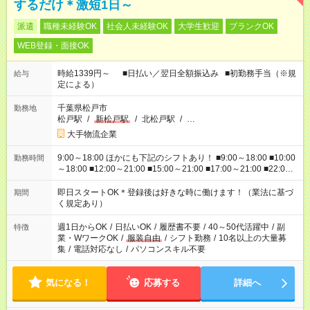
するだけ＊激短1日～
派遣
職種未経験OK
社会人未経験OK
大学生歓迎
ブランクOK
WEB登録・面接OK
時給1339円～ ■日払い／翌日全額振込み ■初勤務手当（※規
給与
定による）
千葉県松戸市
勤務地
松戸駅
/
新松戸駅
/
北松戸駅
/
…
大手物流企業
9:00～18:00 ほかにも下記のシフトあり！ ■9:00～18:00 ■10:00
勤務時間
～18:00 ■12:00～21:00 ■15:00～21:00 ■17:00～21:00 ■22:00
～翌6:00 など ※お仕事、勤務地により勤務時間帯は異なりま
す
即日スタートOK＊登録後は好きな時に働けます！（業法に基づ
期間
く規定あり）
週1日からOK
/
日払いOK
/
履歴書不要
/
40～50代活躍中
/
副
特徴
業・WワークOK
/
服装自由
/
シフト勤務
/
10名以上の大量募
集
/
電話対応なし
/
パソコンスキル不要
気になる！
応募する
詳細へ