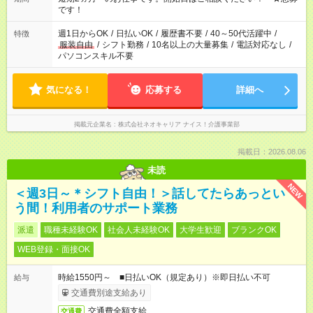
の方の場合は1～2ヶ月間は日中での仕事を経験いただき、 お
です！
仕事に慣れてからの夜勤になります。 ★家庭の都合でお休みが
必要な場合も遠慮なくご相談ください。
週1日からOK
/
日払いOK
/
履歴書不要
/
40～50代活躍中
/
特徴
服装自由
/
シフト勤務
/
10名以上の大量募集
/
電話対応なし
/
パソコンスキル不要
気になる！
応募する
詳細へ
掲載元企業名
株式会社ネオキャリア ナイス！介護事業部
掲載日：2026.08.06
未読
NEW
＜週3日～＊シフト自由！＞話してたらあっとい
う間！利用者のサポート業務
派遣
職種未経験OK
社会人未経験OK
大学生歓迎
ブランクOK
WEB登録・面接OK
時給1550円～ ■日払いOK（規定あり）※即日払い不可
給与
交通費別途支給あり
交通費全額支給
交通費