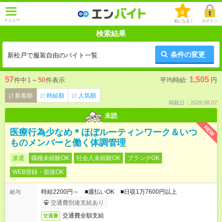
0
メニュー
気になる！
ログイン
検索結果
条件の変更
新松戸で服装自由のバイト一覧
57
1,505
件中
1
～
50
件表示
平均時給:
円
新着順
時給順
人気順
掲載日：2026.08.07
未読
NEW
医療行為少なめ＊ほぼルーティンワーク＆いつ
ものメンバーと働く体調管理
派遣
職種未経験OK
社会人未経験OK
ブランクOK
WEB登録・面接OK
時給2200円～ ■週払いOK ■日収1万7600円以上
給与
交通費別途支給あり
交通費全額支給
交通費