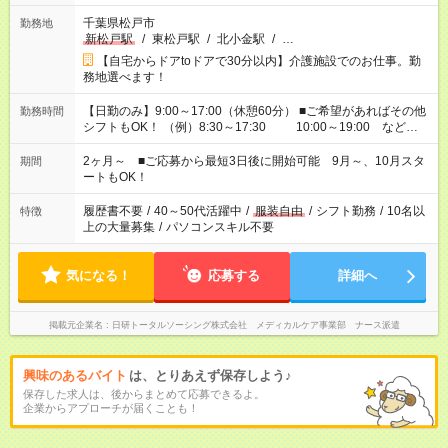
千葉県松戸市
勤務地
新松戸駅
/
東松戸駅
/
北小金駅
/
…
【自宅からドアtoドアで30分以内】介護施設でのお仕事。勤
務地選べます！
【日勤のみ】9:00～17:00（休憩60分） ■ご希望があればその他
勤務時間
シフトもOK！ （例）8:30～17:30 10:00～19:00 など
「家族とお休みを合わせたい」 「できれば残業はしたくない」
など、あなたのご希望に沿ったお仕事をご紹介します！ ※Wワ
2ヶ月～ ■ご応募から最短3日後に開始可能 9月～、10月スタ
期間
ーク希望の方へ 今ご覧のお仕事で希望する勤務時間と、もう1つ
ートもOK！
のお仕事の勤務時間。 合計で週40時間を超える場合は応募でき
ません
履歴書不要
/
40～50代活躍中
/
服装自由
/
シフト勤務
/
10名以
特徴
上の大量募集
/
パソコンスキル不要
気になる！
応募する
詳細へ
掲載元企業名
日研トータルソーシング株式会社 メディカルケア事業部 ナース派遣
興味のあるバイト
は、とりあえず保存しよう♪
保存した求人は、後からまとめて応募できるよ。
企業からアプローチが届くことも！