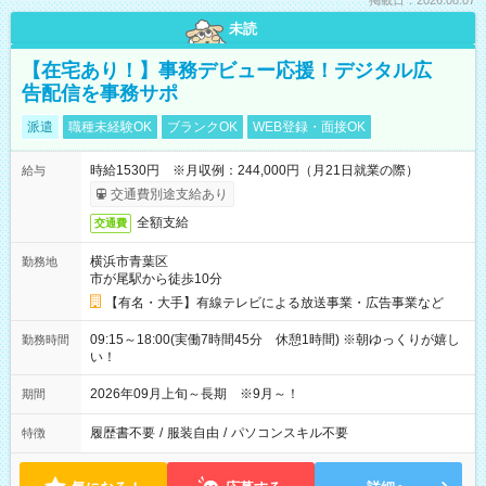
掲載日：2026.08.07
未読
【在宅あり！】事務デビュー応援！デジタル広
告配信を事務サポ
派遣
職種未経験OK
ブランクOK
WEB登録・面接OK
時給1530円 ※月収例：244,000円（月21日就業の際）
給与
交通費別途支給あり
全額支給
交通費
横浜市青葉区
勤務地
市が尾駅から徒歩10分
【有名・大手】有線テレビによる放送事業・広告事業など
09:15～18:00(実働7時間45分 休憩1時間) ※朝ゆっくりが嬉し
勤務時間
い！
2026年09月上旬～長期 ※9月～！
期間
履歴書不要
/
服装自由
/
パソコンスキル不要
特徴