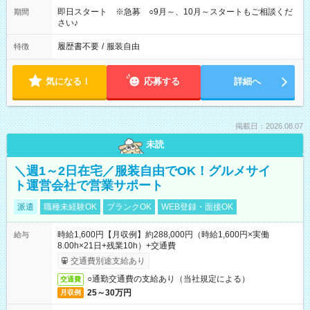
即日スタート ※急募 ○9月～、10月～スタートもご相談くだ
期間
さい♪
履歴書不要
/
服装自由
特徴
気になる！
応募する
詳細へ
掲載日：2026.08.07
未読
＼週1～2日在宅／服装自由でOK！グルメサイ
ト運営会社で営業サポート
派遣
職種未経験OK
ブランクOK
WEB登録・面接OK
時給1,600円【月収例】約288,000円（時給1,600円×実働
給与
8.00h×21日+残業10h）+交通費
交通費別途支給あり
○通勤交通費の支給あり（当社規定による）
交通費
25～30万円
月収例