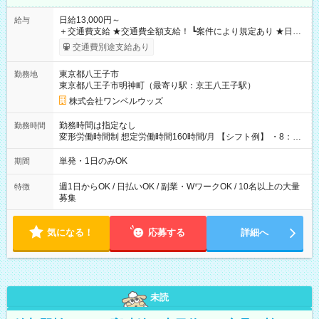
日給13,000円～
給与
＋交通費支給 ★交通費全額支給！ ┗案件により規定あり ★日払
いOK！（規定あり） ┗働いたその日に現金GET♪ お仕事後はコ
交通費別途支給あり
ンビニATMから 日払い分を引き落とせます！ 【試用期間】試
用期間なし
東京都八王子市
勤務地
東京都八王子市明神町（最寄り駅：京王八王子駅）
株式会社ワンベルウッズ
勤務時間は指定なし
勤務時間
変形労働時間制 想定労働時間160時間/月 【シフト例】 ・8：00
～21：00
単発・1日のみOK
期間
週1日からOK / 日払いOK / 副業・WワークOK / 10名以上の大量
特徴
募集
気になる！
応募する
詳細へ
未読