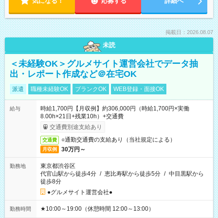
気になる！
応募する
詳細へ
掲載日：2026.08.07
未読
＜未経験OK＞グルメサイト運営会社でデータ抽
出・レポート作成など＠在宅OK
派遣
職種未経験OK
ブランクOK
WEB登録・面接OK
時給1,700円【月収例】約306,000円（時給1,700円×実働
給与
8.00h×21日+残業10h）+交通費
交通費別途支給あり
○通勤交通費の支給あり（当社規定による）
交通費
30万円～
月収例
東京都渋谷区
勤務地
代官山駅から徒歩4分
/
恵比寿駅から徒歩5分
/
中目黒駅から
徒歩8分
●グルメサイト運営会社●
★10:00～19:00（休憩時間 12:00～13:00）
勤務時間