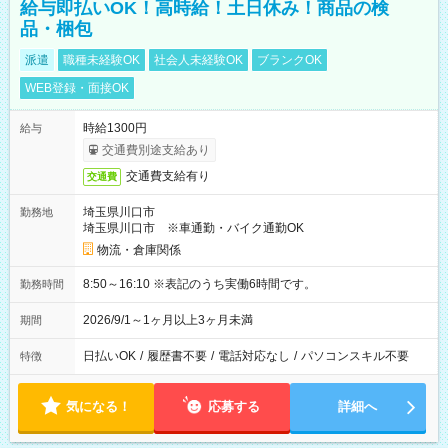
給与即払いOK！高時給！土日休み！商品の検
品・梱包
派遣
職種未経験OK
社会人未経験OK
ブランクOK
WEB登録・面接OK
時給1300円
給与
交通費別途支給あり
交通費支給有り
交通費
埼玉県川口市
勤務地
埼玉県川口市 ※車通勤・バイク通勤OK
物流・倉庫関係
8:50～16:10 ※表記のうち実働6時間です。
勤務時間
2026/9/1～1ヶ月以上3ヶ月未満
期間
日払いOK
/
履歴書不要
/
電話対応なし
/
パソコンスキル不要
特徴
気になる！
応募する
詳細へ