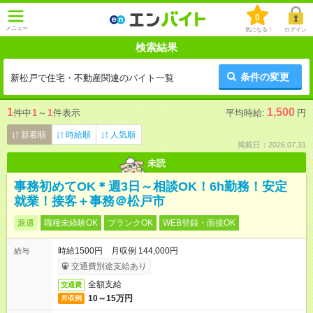
0
メニュー
気になる！
ログイン
検索結果
条件の変更
新松戸で住宅・不動産関連のバイト一覧
1
1,500
件中
1
～
1
件表示
平均時給:
円
新着順
時給順
人気順
掲載日：2026.07.31
未読
事務初めてOK＊週3日～相談OK！6h勤務！安定
就業！接客＋事務＠松戸市
派遣
職種未経験OK
ブランクOK
WEB登録・面接OK
時給1500円 月収例 144,000円
給与
交通費別途支給あり
全額支給
交通費
10～15万円
月収例