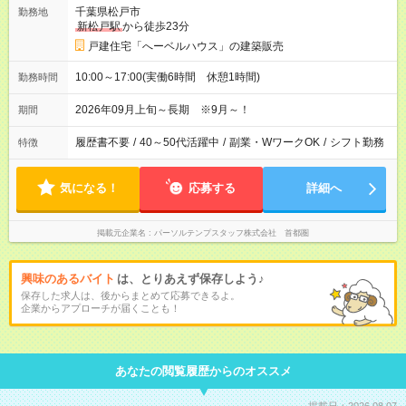
千葉県松戸市
勤務地
新松戸駅
から徒歩23分
戸建住宅「へーベルハウス」の建築販売
10:00～17:00(実働6時間 休憩1時間)
勤務時間
2026年09月上旬～長期 ※9月～！
期間
履歴書不要
/
40～50代活躍中
/
副業・WワークOK
/
シフト勤務
特徴
気になる！
応募する
詳細へ
掲載元企業名
パーソルテンプスタッフ株式会社 首都圏
興味のあるバイト
は、とりあえず保存しよう♪
保存した求人は、後からまとめて応募できるよ。
企業からアプローチが届くことも！
あなたの閲覧履歴からのオススメ