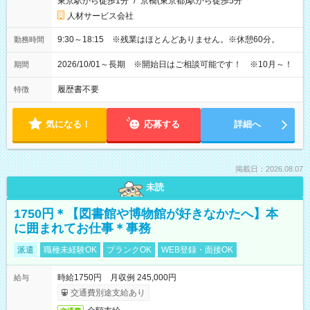
東京駅から徒歩1分
/
京橋(東京都)駅から徒歩5分
人材サービス会社
9:30～18:15 ※残業はほとんどありません。※休憩60分。
勤務時間
2026/10/01～長期 ※開始日はご相談可能です！ ※10月～！
期間
履歴書不要
特徴
気になる！
応募する
詳細へ
掲載日：2026.08.07
未読
1750円＊【図書館や博物館が好きなかたへ】本
に囲まれてお仕事＊事務
派遣
職種未経験OK
ブランクOK
WEB登録・面接OK
時給1750円 月収例 245,000円
給与
交通費別途支給あり