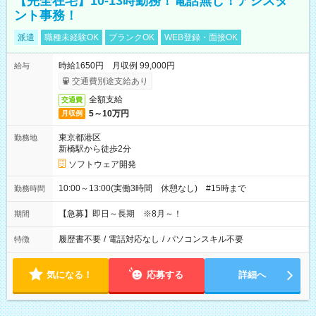
【完全在宅】10-13時勤務！電話無し！アシスタ
ント事務！
派遣
職種未経験OK
ブランクOK
WEB登録・面接OK
時給1650円 月収例 99,000円
給与
交通費別途支給あり
全額支給
交通費
5～10万円
月収例
東京都港区
勤務地
新橋駅から徒歩2分
ソフトウェア開発
10:00～13:00(実働3時間 休憩なし) #15時まで
勤務時間
【急募】即日～長期 ※8月～！
期間
履歴書不要
/
電話対応なし
/
パソコンスキル不要
特徴
気になる！
応募する
詳細へ