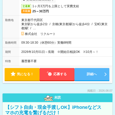
1ヶ月3万円を上限として実費支給
交通費
25～30万円
月収例
東京都千代田区
勤務地
東京駅から徒歩2分
/
京橋(東京都)駅から徒歩4分
/
宝町(東京
都)駅
/
…
株式会社 リクルート
09:30-18:30（休憩60分）実働8時間
勤務時間
2026年10月01日～長期 ※開始日相談OK ※10月～！
期間
履歴書不要
特徴
気になる！
応募する
詳細へ
掲載日：2026.08.07
未読
【シフト自由・現金手渡しOK】iPhoneなどス
マホの充電を繋げるだけ！