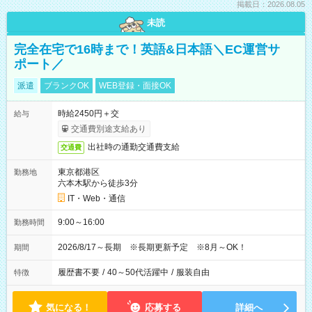
掲載日：2026.08.05
未読
完全在宅で16時まで！英語&日本語＼EC運営サ
ポート／
派遣
ブランクOK
WEB登録・面接OK
時給2450円＋交
給与
交通費別途支給あり
出社時の通勤交通費支給
交通費
東京都港区
勤務地
六本木駅から徒歩3分
IT・Web・通信
9:00～16:00
勤務時間
2026/8/17～長期 ※長期更新予定 ※8月～OK！
期間
履歴書不要
/
40～50代活躍中
/
服装自由
特徴
気になる！
応募する
詳細へ