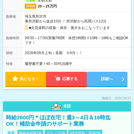
全額支給
交通費
20～25万円
月収例
埼玉県所沢市
勤務地
東所沢駅から徒歩10分
/
所沢駅から民間バス12分
■文芸資料の収集・保存・展示をおこなっています
09:00～17:00(実働7時間 休憩1時間) ※10時～18時もご相談OK
勤務時間
です！
2026年09月上旬～長期 ※9月～！
期間
履歴書不要
/
40～50代活躍中
特徴
気になる！
応募する
詳細へ
掲載日：2026.08.07
未読
時給2600円＊ほぼ在宅！週3～4日＆16時迄
OK！補助金申請のサポート業務
派遣
職種未経験OK
ブランクOK
WEB登録・面接OK