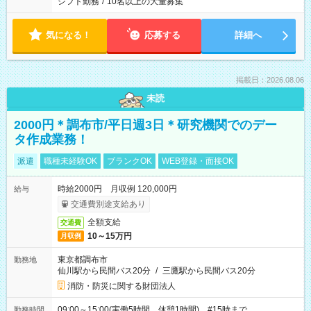
シフト勤務
/
10名以上の大量募集
気になる！
応募する
詳細へ
掲載日：2026.08.06
未読
2000円＊調布市/平日週3日＊研究機関でのデー
タ作成業務！
派遣
職種未経験OK
ブランクOK
WEB登録・面接OK
時給2000円 月収例 120,000円
給与
交通費別途支給あり
全額支給
交通費
10～15万円
月収例
東京都調布市
勤務地
仙川駅から民間バス20分
/
三鷹駅から民間バス20分
消防・防災に関する財団法人
09:00～15:00(実働5時間 休憩1時間) #15時まで
勤務時間