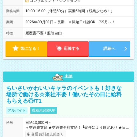
コンサルタント・シンクタンク
10:00-16:00（休憩60分）実働5時間（残業少なめ！）
勤務時間
2026年09月01日～長期 ※開始日相談OK ※9月～！
期間
履歴書不要
/
服装自由
特徴
気になる！
応募する
詳細へ
未読
ちいさいかわいいキャラのイベントも！好きな
場所で働ける☆来社不要！働いたその日に給料
もらえる◎/T1
アルバイト
職種未経験OK
日給13,000円～
給与
＋交通費支給 ★交通費全額支給！ ┗案件により規定あり ★日払
いOK！（規定あり） ┗働いたその日に現金GET♪ お仕事後はコ
交通費別途支給あり