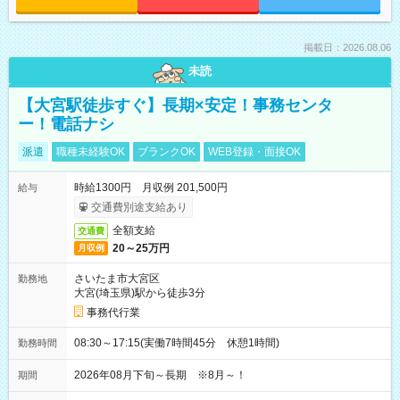
掲載日：2026.08.06
未読
【大宮駅徒歩すぐ】長期×安定！事務センタ
ー！電話ナシ
派遣
職種未経験OK
ブランクOK
WEB登録・面接OK
時給1300円 月収例 201,500円
給与
交通費別途支給あり
全額支給
交通費
20～25万円
月収例
さいたま市大宮区
勤務地
大宮(埼玉県)駅から徒歩3分
事務代行業
08:30～17:15(実働7時間45分 休憩1時間)
勤務時間
2026年08月下旬～長期 ※8月～！
期間