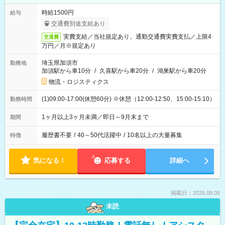
時給1500円
給与
交通費別途支給あり
実費支給／当社規定あり。通勤交通費実費支払／上限4
交通費
万円／月※規定あり
埼玉県加須市
勤務地
加須駅から車10分
/
久喜駅から車20分
/
鴻巣駅から車20分
物流・ロジスティクス
(1)09:00-17:00(休憩60分) ※休憩（12:00-12:50、15:00-15:10）
勤務時間
1ヶ月以上3ヶ月未満／即日～9月末まで
期間
履歴書不要
/
40～50代活躍中
/
10名以上の大量募集
特徴
気になる！
応募する
詳細へ
掲載日：2026.08.05
未読