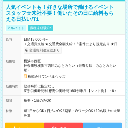
人気イベントも！好きな場所で働けるイベント
スタッフ☆来社不要！働いたその日に給料もら
える日払い/T1
アルバイト
職種未経験OK
日給13,000円～
給与
＋交通費支給 ★交通費全額支給！ ┗案件により規定あり ★日払
いOK！（規定あり） ┗働いたその日に現金GET♪ お仕事後はコ
交通費別途支給あり
ンビニATMから 日払い分を引き落とせます！ 【試用期間】試
用期間なし
横浜市西区
勤務地
神奈川県横浜市西区みなとみらい（最寄り駅：みなとみらい
駅）
株式会社ワンベルウッズ
勤務時間は指定なし
勤務時間
変形労働時間制 想定労働時間160時間/月 【シフト例】 ・8：00
～21：00
単発・1日のみOK
期間
週1日からOK / 日払いOK / 副業・WワークOK / 10名以上の大量
特徴
募集