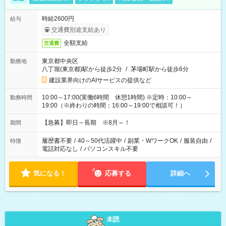
時給2600円
給与
交通費別途支給あり
全額支給
交通費
東京都中央区
勤務地
八丁堀(東京都)駅から徒歩2分
/
茅場町駅から徒歩6分
建設業界向けのAIサービスの提供など
10:00～17:00(実働6時間 休憩1時間) ※定時：10:00～
勤務時間
19:00（※終わりの時間：16:00～19:00で相談可！）
【急募】即日～長期 ※8月～！
期間
履歴書不要
/
40～50代活躍中
/
副業・WワークOK
/
服装自由
/
特徴
電話対応なし
/
パソコンスキル不要
気になる！
応募する
詳細へ
未読