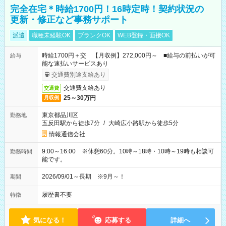
完全在宅＊時給1700円！16時定時！契約状況の
更新・修正など事務サポート
派遣
職種未経験OK
ブランクOK
WEB登録・面接OK
時給1700円＋交 【月収例】272,000円～ ■給与の前払いが可
給与
能な速払いサービスあり
交通費別途支給あり
交通費支給あり
交通費
25～30万円
月収例
東京都品川区
勤務地
五反田駅から徒歩7分
/
大崎広小路駅から徒歩5分
情報通信会社
9:00～16:00 ※休憩60分。10時～18時・10時～19時も相談可
勤務時間
能です。
2026/09/01～長期 ※9月～！
期間
履歴書不要
特徴
気になる！
応募する
詳細へ