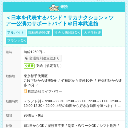
未読
＜日本を代表するバンド＊サカナクション＞ツ
アー公演のサポートバイト＠日本武道館
アルバイト
職種未経験OK
社会人未経験OK
大学生歓迎
ブランクOK
時給1250円～
給与
交通費別途支給あり
支給（規定有り）
交通費
東京都千代田区
勤務地
九段下駅から徒歩5分
/
竹橋駅から徒歩10分
/
神保町駅から徒
歩15分
/
…
株式会社ライブパワー
＜シフト例＞ 9:00～22:30 12:30～22:00 15:30～21:00 12:30～
勤務時間
19:00 12:30～22:00 上記の時間から好きな時間を選べます！ ※
時間は変更となる可能性があります
9月8日・9日
期間
週1日からOK
/
履歴書不要
/
副業・WワークOK
/
シフト勤務
/
特徴