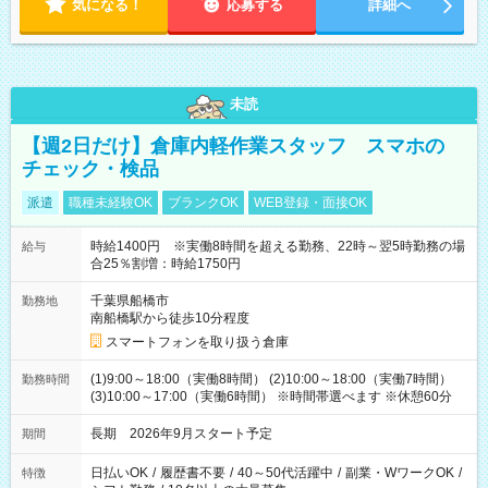
気になる！
応募する
詳細へ
未読
【週2日だけ】倉庫内軽作業スタッフ スマホの
チェック・検品
派遣
職種未経験OK
ブランクOK
WEB登録・面接OK
時給1400円 ※実働8時間を超える勤務、22時～翌5時勤務の場
給与
合25％割増：時給1750円
千葉県船橋市
勤務地
南船橋駅から徒歩10分程度
スマートフォンを取り扱う倉庫
(1)9:00～18:00（実働8時間） (2)10:00～18:00（実働7時間）
勤務時間
(3)10:00～17:00（実働6時間） ※時間帯選べます ※休憩60分
長期 2026年9月スタート予定
期間
日払いOK
/
履歴書不要
/
40～50代活躍中
/
副業・WワークOK
/
特徴