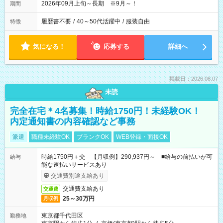
2026年09月上旬～長期 ※9月～！
期間
履歴書不要
/
40～50代活躍中
/
服装自由
特徴
気になる！
応募する
詳細へ
掲載日：2026.08.07
未読
完全在宅＊4名募集！時給1750円！未経験OK！
内定通知書の内容確認など事務
派遣
職種未経験OK
ブランクOK
WEB登録・面接OK
時給1750円＋交 【月収例】290,937円～ ■給与の前払いが可
給与
能な速払いサービスあり
交通費別途支給あり
交通費支給あり
交通費
25～30万円
月収例
東京都千代田区
勤務地