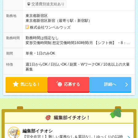
いOK！（規定あり） ┗働いたその日に現金GET♪ お仕事後はコ
交通費別途支給あり
ンビニATMから 日払い分を引き落とせます！ 【試用期間】試
用期間なし
東京都新宿区
勤務地
東京都新宿区新宿（最寄り駅：新宿駅）
株式会社ワンベルウッズ
勤務時間は指定なし
勤務時間
変形労働時間制 想定労働時間160時間/月 【シフト例】 ・8：00
～21：00
単発・1日のみOK
期間
週1日からOK / 日払いOK / 副業・WワークOK / 10名以上の大量
特徴
募集
気になる！
応募する
詳細へ
編集部イチオシ
【完全在宅！】難しい業務なし＆電話なし！ゆっくりの11時