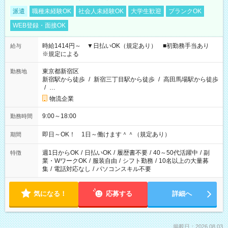
派遣
職種未経験OK
社会人未経験OK
大学生歓迎
ブランクOK
WEB登録・面接OK
時給1414円～ ▼日払いOK（規定あり） ■初勤務手当あり
給与
※規定による
東京都新宿区
勤務地
新宿駅から徒歩
/
新宿三丁目駅から徒歩
/
高田馬場駅から徒歩
/
…
物流企業
9:00～18:00
勤務時間
即日～OK！ 1日～働けます＾＾（規定あり）
期間
週1日からOK
/
日払いOK
/
履歴書不要
/
40～50代活躍中
/
副
特徴
業・WワークOK
/
服装自由
/
シフト勤務
/
10名以上の大量募
集
/
電話対応なし
/
パソコンスキル不要
気になる！
応募する
詳細へ
掲載日：2026.08.03