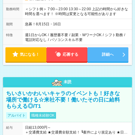
＜シフト例＞ 7:00～23:00 13:30～22:00 上記の時間から好きな
勤務時間
時間を選べます！ ※時間は変更となる可能性があります
急募！8月15日・16日
期間
週1日からOK
/
履歴書不要
/
副業・WワークOK
/
シフト勤務
/
特徴
電話対応なし
/
パソコンスキル不要
気になる！
応募する
詳細へ
未読
ちいさいかわいいキャラのイベントも！好きな
場所で働ける☆来社不要！働いたその日に給料
もらえる◎/T1
アルバイト
職種未経験OK
日給13,000円～
給与
＋交通費支給 ★交通費全額支給！ ┗案件により規定あり ★日払