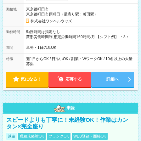
ンビニATMから 日払い分を引き落とせます！ 【試用期間】試
用期間なし
東京都町田市
勤務地
東京都町田市原町田（最寄り駅：町田駅）
株式会社ワンベルウッズ
勤務時間は指定なし
勤務時間
変形労働時間制 想定労働時間160時間/月 【シフト例】 ・8：00
～21：00
単発・1日のみOK
期間
週1日からOK / 日払いOK / 副業・WワークOK / 10名以上の大量
特徴
募集
気になる！
応募する
詳細へ
未読
スピードよりも丁寧に！未経験OK！作業はカン
タン×完全座り
派遣
職種未経験OK
ブランクOK
WEB登録・面接OK