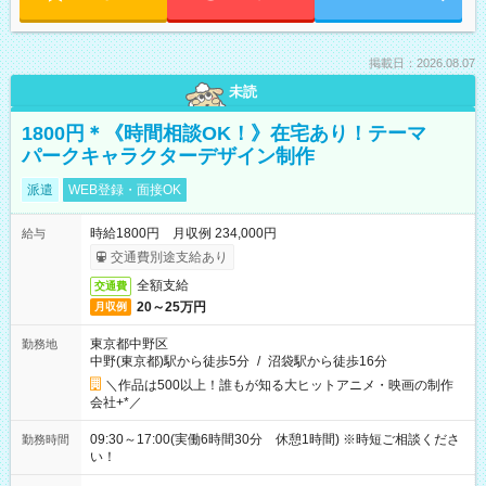
掲載日：2026.08.07
未読
1800円＊《時間相談OK！》在宅あり！テーマ
パークキャラクターデザイン制作
派遣
WEB登録・面接OK
時給1800円 月収例 234,000円
給与
交通費別途支給あり
全額支給
交通費
20～25万円
月収例
東京都中野区
勤務地
中野(東京都)駅から徒歩5分
/
沼袋駅から徒歩16分
＼作品は500以上！誰もが知る大ヒットアニメ・映画の制作
会社+*／
09:30～17:00(実働6時間30分 休憩1時間) ※時短ご相談くださ
勤務時間
い！