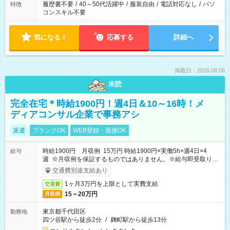
履歴書不要
/
40～50代活躍中
/
服装自由
/
電話対応なし
/
パソ
特徴
コンスキル不要
気になる！
応募する
詳細へ
掲載日：2026.08.06
未読
完全在宅＊時給1900円！週4日＆10～16時！メ
ディアコンサル企業で事務アシ
派遣
ブランクOK
WEB登録・面接OK
時給1900円 月収例 15万円 時給1900円×実働5h×週4日×4
給与
週 ※月収例を保証するものではありません。※給与即受取りサ
ービス利用可（利用条件有）
交通費別途支給あり
1ヶ月3万円を上限として実費支給
交通費
15～20万円
月収例
東京都千代田区
勤務地
四ツ谷駅から徒歩2分
/
麹町駅から徒歩13分