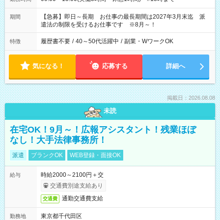
【急募】即日～長期 お仕事の最長期間は2027年3月末迄 派
期間
遣法の制限を受けるお仕事です ※8月～！
履歴書不要
/
40～50代活躍中
/
副業・WワークOK
特徴
気になる！
応募する
詳細へ
掲載日：2026.08.08
未読
在宅OK！9月～！広報アシスタント！残業ほぼ
なし！大手法律事務所！
派遣
ブランクOK
WEB登録・面接OK
時給2000～2100円＋交
給与
交通費別途支給あり
通勤交通費支給
交通費
東京都千代田区
勤務地