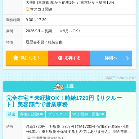
大手町(東京都)駅から徒歩1分
/
東京駅から徒歩10分
マスコミ関連
9:30～17:30
勤務時間
2026/9/1～長期 ※9月～OK！
期間
履歴書不要
/
服装自由
特徴
気になる！
応募する
詳細へ
掲載日：2026.08.07
未読
完全在宅＊未経験OK！時給1720円【リクルー
ト】美容部門で営業事務
派遣
職種未経験OK
ブランクOK
WEB登録・面接OK
時給1720円 月収例 28万円 時給1720円×実働8h×週5日×4週
給与
+残業5h ※月収例を保証するものではありません。※給与即受
取りサービス利用可（利用条件有）
交通費別途支給あり