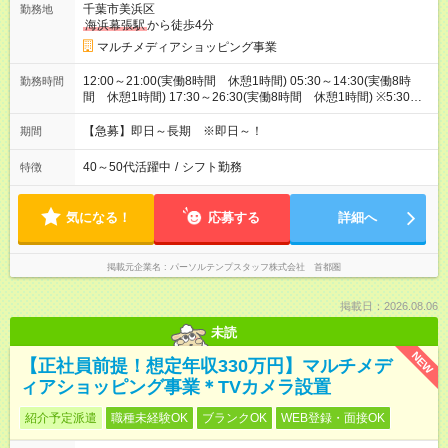
千葉市美浜区
勤務地
海浜幕張駅
から徒歩4分
マルチメディアショッピング事業
12:00～21:00(実働8時間 休憩1時間) 05:30～14:30(実働8時
勤務時間
間 休憩1時間) 17:30～26:30(実働8時間 休憩1時間) ※5:30～
26:00の間で時間相談できます！8:00～17:00等お時間固定でも
OK！
【急募】即日～長期 ※即日～！
期間
40～50代活躍中
/
シフト勤務
特徴
気になる！
応募する
詳細へ
掲載元企業名
パーソルテンプスタッフ株式会社 首都圏
掲載日：2026.08.06
未読
NEW
【正社員前提！想定年収330万円】マルチメデ
ィアショッピング事業＊TVカメラ設置
紹介予定派遣
職種未経験OK
ブランクOK
WEB登録・面接OK