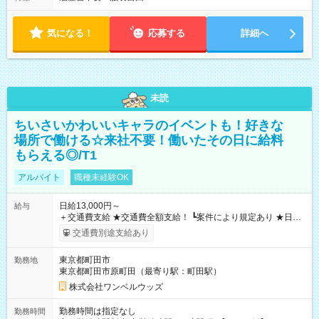
気になる！
応募する
詳細へ
未読
ちいさいかわいいキャラのイベントも！好きな
場所で働ける☆来社不要！働いたその日に給料
もらえる◎/T1
アルバイト
職種未経験OK
日給13,000円～
給与
＋交通費支給 ★交通費全額支給！ ┗案件により規定あり ★日払
いOK！（規定あり） ┗働いたその日に現金GET♪ お仕事後はコ
交通費別途支給あり
ンビニATMから 日払い分を引き落とせます！ 【試用期間】試
用期間なし
東京都町田市
勤務地
東京都町田市原町田（最寄り駅：町田駅）
株式会社ワンベルウッズ
勤務時間は指定なし
勤務時間