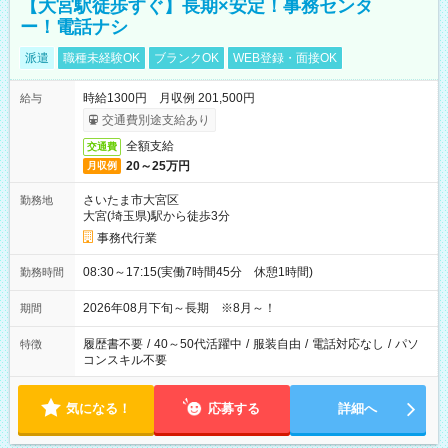
【大宮駅徒歩すぐ】長期×安定！事務センタ
ー！電話ナシ
派遣
職種未経験OK
ブランクOK
WEB登録・面接OK
時給1300円 月収例 201,500円
給与
交通費別途支給あり
全額支給
交通費
20～25万円
月収例
さいたま市大宮区
勤務地
大宮(埼玉県)駅から徒歩3分
事務代行業
08:30～17:15(実働7時間45分 休憩1時間)
勤務時間
2026年08月下旬～長期 ※8月～！
期間
履歴書不要
/
40～50代活躍中
/
服装自由
/
電話対応なし
/
パソ
特徴
コンスキル不要
気になる！
応募する
詳細へ