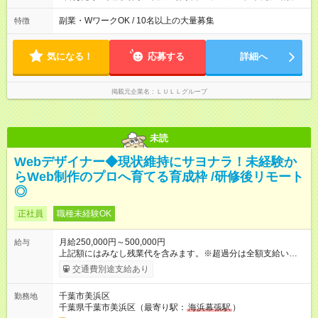
が入社1年以内に昇給を実現。 なかには転職後に年収250万円以
間は異なります 【シフト例】 ・10時00分～19時00分 ・9時00
上アップした社員も。 エンジニアへの還元率は業界高水準の
分～18時00分 平均残業時間：月10時間以内
副業・WワークOK / 10名以上の大量募集
特徴
87％。 スキルを磨いた分だけ、収入アップも目指せる環境で
す！ 【試用期間】試用期間あり 試用期間の長さ：6ヶ月 ※ 雇用
形態と給与に、本採用時と異なる部分があります。 雇用形態：
気になる！
応募する
詳細へ
中途採用（契約社員） 給与：月給 230,000円以上 上記額にはみ
なし残業代を含みます。※超過分は全額支給いたします。 みな
し残業代 21,329円／月 みなし残業時間 13時間／月 ※交通費は
掲載元企業名
ＬＵＬＬグループ
別途支給いたします ※研修期間中（最大12ヶ月間）も、試用期
間中と同一の給与となります。
未読
Webデザイナー◆現状維持にサヨナラ！未経験か
らWeb制作のプロへ育てる育成枠 /研修後リモート
◎
正社員
職種未経験OK
月給250,000円～500,000円
給与
上記額にはみなし残業代を含みます。※超過分は全額支給いたし
ます。 みなし残業代 21,675円／月 みなし残業時間 12時間／月 -
交通費別途支給あり
------------------------------------------------------- ≪経験者の方は以下と
なります≫ --------------------------------------------------------- ◎月給35
千葉市美浜区
勤務地
万円～＋業績賞与＋交通費＋各種手当 ※固定残業代（30時間/6
千葉県千葉市美浜区（最寄り駅：
海浜幕張駅
）
万6，610円分）を含む。超過分は追加支給いたします 能力やス