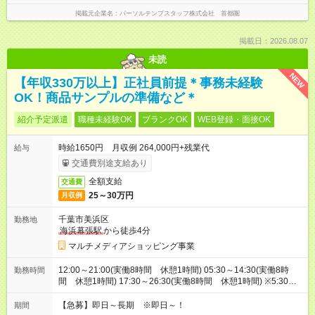
掲載元企業名
パーソルテンプスタッフ株式会社 首都圏
掲載日：2026.08.07
未読
NEW
【年収330万以上】正社員前提＊事務未経験
OK！商品サンプルの準備など＊
紹介予定派遣
職種未経験OK
ブランクOK
WEB登録・面接OK
時給1650円 月収例 264,000円+残業代
給与
交通費別途支給あり
全額支給
交通費
25～30万円
月収例
千葉市美浜区
勤務地
海浜幕張駅
から徒歩4分
マルチメディアショッピング事業
12:00～21:00(実働8時間 休憩1時間) 05:30～14:30(実働8時
勤務時間
間 休憩1時間) 17:30～26:30(実働8時間 休憩1時間) ※5:30～
26:00の間で時間相談できます！8:00～17:00等お時間固定でも
OK！
【急募】即日～長期 ※即日～！
期間