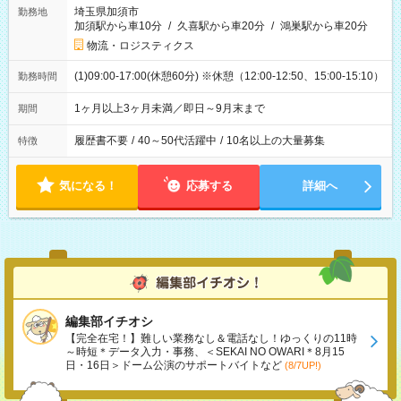
埼玉県加須市
勤務地
加須駅から車10分
/
久喜駅から車20分
/
鴻巣駅から車20分
物流・ロジスティクス
(1)09:00-17:00(休憩60分) ※休憩（12:00-12:50、15:00-15:10）
勤務時間
1ヶ月以上3ヶ月未満／即日～9月末まで
期間
履歴書不要
/
40～50代活躍中
/
10名以上の大量募集
特徴
気になる！
応募する
詳細へ
編集部イチオシ
【完全在宅！】難しい業務なし＆電話なし！ゆっくりの11時
～時短＊データ入力・事務、＜SEKAI NO OWARI＊8月15
日・16日＞ドーム公演のサポートバイトなど
(8/7UP!)