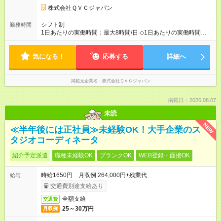
株式会社ＱＶＣジャパン
シフト制
勤務時間
1日あたりの実働時間：最大8時間/日 ◇1日あたりの実働時間：8
時間 ◇シフト（6:00~26:00の間でシフトが発生します） ・早
番 ： 6:00~15:00 ・中番 ： 9:00~18:00 / 10:00～18:00 ・遅
気になる！
番 ： 17:00~26:00 ＊勤務シフトは一定期間でローテーション ＊
応募する
詳細へ
早番か遅番のどちらかをカバーできればOK！
掲載元企業名
株式会社ＱＶＣジャパン
掲載日：2026.08.07
未読
NEW
≪半年後には正社員≫未経験OK！大手企業のス
タジオコーディネータ
紹介予定派遣
職種未経験OK
ブランクOK
WEB登録・面接OK
時給1650円 月収例 264,000円+残業代
給与
交通費別途支給あり
全額支給
交通費
25～30万円
月収例