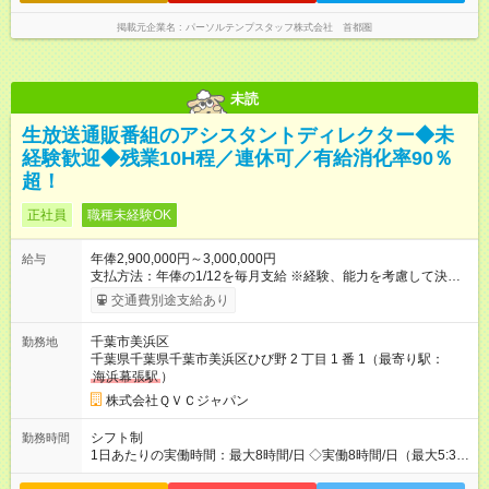
掲載元企業名
パーソルテンプスタッフ株式会社 首都圏
未読
生放送通販番組のアシスタントディレクター◆未
経験歓迎◆残業10H程／連休可／有給消化率90％
超！
正社員
職種未経験OK
年俸2,900,000円～3,000,000円
給与
支払方法：年俸の1/12を毎月支給 ※経験、能力を考慮して決定
します ※各種手当(残業、時間帯勤務など)、業績賞与は別途支給
交通費別途支給あり
【試用期間】試用期間あり 試用期間の長さ：6ヶ月 雇用形態、
給与は本採用時と同じです。
千葉市美浜区
勤務地
千葉県千葉県千葉市美浜区ひび野 2 丁目 1 番 1（最寄り駅：
海浜幕張駅
）
株式会社ＱＶＣジャパン
シフト制
勤務時間
1日あたりの実働時間：最大8時間/日 ◇実働8時間/日（最大5:30
～26:00の間でシフトが発生します） ◇希望休日が取りやすく、