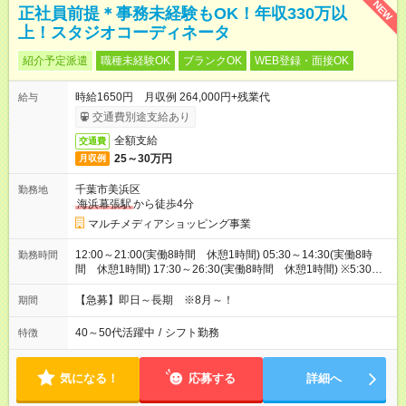
NEW
正社員前提＊事務未経験もOK！年収330万以
上！スタジオコーディネータ
紹介予定派遣
職種未経験OK
ブランクOK
WEB登録・面接OK
時給1650円 月収例 264,000円+残業代
給与
交通費別途支給あり
全額支給
交通費
25～30万円
月収例
千葉市美浜区
勤務地
海浜幕張駅
から徒歩4分
マルチメディアショッピング事業
12:00～21:00(実働8時間 休憩1時間) 05:30～14:30(実働8時
勤務時間
間 休憩1時間) 17:30～26:30(実働8時間 休憩1時間) ※5:30～
26:00の間で時間相談できます！8:00～17:00等お時間固定でも
OK！
【急募】即日～長期 ※8月～！
期間
40～50代活躍中
/
シフト勤務
特徴
気になる！
応募する
詳細へ