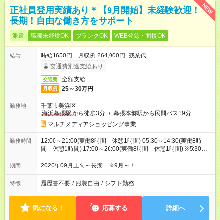
NEW
正社員登用実績あり＊【9月開始】未経験歓迎！
長期！自由な働き方をサポート
派遣
職種未経験OK
ブランクOK
WEB登録・面接OK
時給1650円 月収例 264,000円+残業代
給与
交通費別途支給あり
全額支給
交通費
25～30万円
月収例
千葉市美浜区
勤務地
海浜幕張駅
から徒歩3分
/
幕張本郷駅から民間バス19分
マルチメディアショッピング事業
12:00～21:00(実働8時間 休憩1時間) 05:30～14:30(実働8時
勤務時間
間 休憩1時間) 17:00～26:00(実働8時間 休憩1時間) ※5:30～
26:00の間で時間相談できます！
2026年09月上旬～長期 ※9月～！
期間
履歴書不要
/
服装自由
/
シフト勤務
特徴
気になる！
応募する
詳細へ