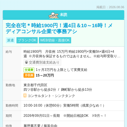
掲載日：2026.08.06
未読
完全在宅＊時給1900円！週4日＆10～16時！メ
ディアコンサル企業で事務アシ
派遣
ブランクOK
WEB登録・面接OK
時給1900円 月収例 15万円 時給1900円×実働5h×週4日×4
給与
週 ※月収例を保証するものではありません。※給与即受取りサ
ービス利用可（利用条件有）
交通費別途支給あり
1ヶ月3万円を上限として実費支給
交通費
15～20万円
月収例
東京都千代田区
勤務地
四ツ谷駅から徒歩2分
/
麹町駅から徒歩13分
コンサルタント・シンクタンク
10:00-16:00（休憩60分）実働5時間（残業少なめ！）
勤務時間
2026年09月01日～長期 ※開始日相談OK ※9月～！
期間
履歴書不要
/
服装自由
特徴