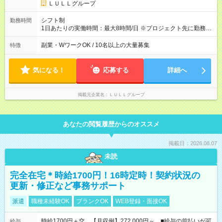
キルを考慮し初任給を決定。経験者の方は前給考慮も可能で
ＬＵＬＬグループ
す！ ◎昇給年1回（研修終了後） ◎賞与年2回（2月・8月）＋業
績賞与あり ◤スキルアップも、収入アップも。◢ 入社後の成長
シフト制
勤務時間
や頑張りは、しっかり給与で還元しています。 実際にほぼ全員
1日あたりの実働時間：最大8時間/日 ※プロジェクト先に勤務時
が入社1年以内に昇給を実現。 なかには転職後に年収250万円以
間は異なります 【シフト例】 ・10時00分～19時00分 ・9時00
上アップした社員も。 エンジニアへの還元率は業界高水準の
分～18時00分 平均残業時間：月10時間以内
副業・WワークOK / 10名以上の大量募集
特徴
87％。 スキルを磨いた分だけ、収入アップも目指せる環境で
す！ 【試用期間】試用期間あり 試用期間の長さ：6ヶ月 ※ 雇用
形態と給与に、本採用時と異なる部分があります。 雇用形態：
気になる！
応募する
詳細へ
中途採用（契約社員） 給与：月給 230,000円以上 上記額にはみ
なし残業代を含みます。※超過分は全額支給いたします。 みな
し残業代 21,329円／月 みなし残業時間 13時間／月 ※交通費は
掲載元企業名
ＬＵＬＬグループ
別途支給いたします ※研修期間中（最大12ヶ月間）も、試用期
間中と同一の給与となります。
あなたの閲覧履歴からのオススメ
掲載日：2026.08.07
未読
完全在宅＊時給1700円！16時定時！契約状況の
更新・修正など事務サポート
派遣
職種未経験OK
ブランクOK
WEB登録・面接OK
時給1700円＋交 【月収例】272,000円～ ■給与の前払いが可
給与