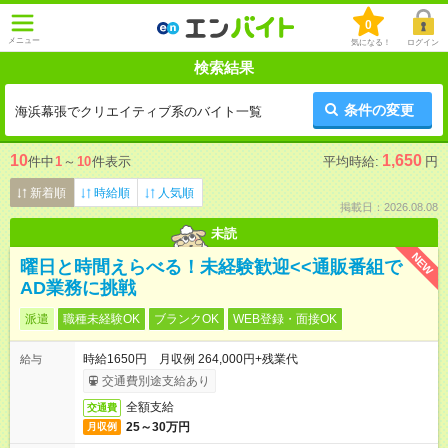
0
メニュー
気になる！
ログイン
検索結果
条件の変更
海浜幕張でクリエイティブ系のバイト一覧
10
1,650
件中
1
～
10
件表示
平均時給:
円
新着順
時給順
人気順
掲載日：2026.08.08
未読
NEW
曜日と時間えらべる！未経験歓迎<<通販番組で
AD業務に挑戦
派遣
職種未経験OK
ブランクOK
WEB登録・面接OK
時給1650円 月収例 264,000円+残業代
給与
交通費別途支給あり
全額支給
交通費
25～30万円
月収例