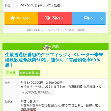
40～50代活躍中
/
シフト勤務
特徴
気になる！
応募する
詳細へ
掲載元企業名
パーソルテンプスタッフ株式会社 首都圏
未読
生放送通販番組のグラフィックオペレーター◆未
経験歓迎◆残業5H程／連休可／有給消化率80％
超！
正社員
職種未経験OK
年俸3,400,000円～3,600,000円
給与
支払方法：年俸の1/12を毎月支給 【試用期間】試用期間あり 試
用期間の長さ：6ヶ月 雇用形態、給与は本採用時と同じです。
交通費別途支給あり
千葉市美浜区
勤務地
千葉県千葉県千葉市美浜区ひび野 2 丁目 1 番 1（最寄り駅：
海浜幕張駅
）