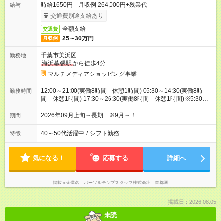
時給1650円 月収例 264,000円+残業代
給与
交通費別途支給あり
全額支給
交通費
25～30万円
月収例
千葉市美浜区
勤務地
海浜幕張駅
から徒歩4分
マルチメディアショッピング事業
12:00～21:00(実働8時間 休憩1時間) 05:30～14:30(実働8時
勤務時間
間 休憩1時間) 17:30～26:30(実働8時間 休憩1時間) ※5:30～
26:00の間で時間相談できます！8:00～17:00等お時間固定でも
OK！
2026年09月上旬～長期 ※9月～！
期間
40～50代活躍中
/
シフト勤務
特徴
気になる！
応募する
詳細へ
掲載元企業名
パーソルテンプスタッフ株式会社 首都圏
掲載日：2026.08.05
未読