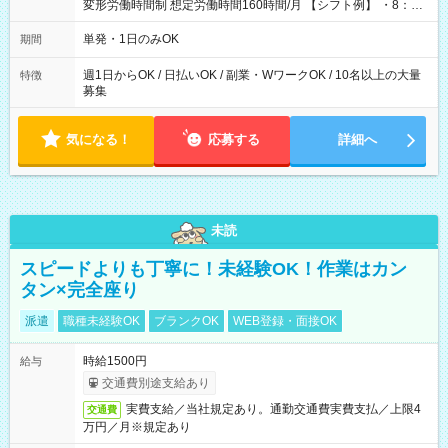
変形労働時間制 想定労働時間160時間/月 【シフト例】 ・8：00
～21：00
単発・1日のみOK
期間
週1日からOK / 日払いOK / 副業・WワークOK / 10名以上の大量
特徴
募集
気になる！
応募する
詳細へ
未読
スピードよりも丁寧に！未経験OK！作業はカン
タン×完全座り
派遣
職種未経験OK
ブランクOK
WEB登録・面接OK
時給1500円
給与
交通費別途支給あり
実費支給／当社規定あり。通勤交通費実費支払／上限4
交通費
万円／月※規定あり