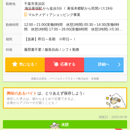
千葉市美浜区
勤務地
海浜幕張駅
から徒歩3分
/
幕張本郷駅から民間バス19分
マルチメディアショッピング事業
12:00～21:00(実働8時間 休憩1時間) 05:30～14:30(実働8時
勤務時間
間 休憩1時間) 17:00～26:00(実働8時間 休憩1時間) ※5:30～
26:00の間で時間相談できます！
【急募】即日～長期 ※即日～！
期間
履歴書不要
/
服装自由
/
シフト勤務
特徴
気になる！
応募する
詳細へ
掲載元企業名
パーソルテンプスタッフ株式会社 首都圏
興味のあるバイト
は、とりあえず保存しよう♪
保存した求人は、後からまとめて応募できるよ。
企業からアプローチが届くことも！
掲載日：2026.08.08
未読