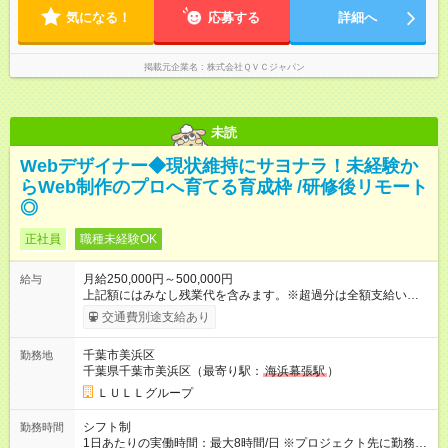
長期の休暇も取得可能です！
気になる！
応募する
詳細へ
掲載元企業名
株式会社ＱＶＣジャパン
未読
Webデザイナー◆現状維持にサヨナラ！未経験か
らWeb制作のプロへ育てる育成枠 /研修後リモート
◎
正社員
職種未経験OK
月給250,000円～500,000円
給与
上記額にはみなし残業代を含みます。※超過分は全額支給いたし
ます。 みなし残業代 21,675円／月 みなし残業時間 12時間／月 -
交通費別途支給あり
------------------------------------------------------- ≪経験者の方は以下と
なります≫ --------------------------------------------------------- ◎月給35
千葉市美浜区
勤務地
万円～＋業績賞与＋交通費＋各種手当 ※固定残業代（30時間/6
千葉県千葉市美浜区（最寄り駅：
海浜幕張駅
）
万6，610円分）を含む。超過分は追加支給いたします 能力やス
キルを考慮し初任給を決定。経験者の方は前給考慮も可能で
ＬＵＬＬグループ
す！ ◎昇給年1回（研修終了後） ◎賞与年2回（2月・8月）＋業
績賞与あり ◤スキルアップも、収入アップも。◢ 入社後の成長
シフト制
勤務時間
や頑張りは、しっかり給与で還元しています。 実際にほぼ全員
1日あたりの実働時間：最大8時間/日 ※プロジェクト先に勤務時