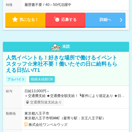
履歴書不要
/
40～50代活躍中
特徴
気になる！
応募する
詳細へ
未読
人気イベントも！好きな場所で働けるイベント
スタッフ☆来社不要！働いたその日に給料もら
える日払い/T1
アルバイト
職種未経験OK
日給13,000円～
給与
＋交通費支給 ★交通費全額支給！ ┗案件により規定あり ★日払
いOK！（規定あり） ┗働いたその日に現金GET♪ お仕事後はコ
交通費別途支給あり
ンビニATMから 日払い分を引き落とせます！ 【試用期間】試
用期間なし
東京都八王子市
勤務地
東京都八王子市明神町（最寄り駅：京王八王子駅）
株式会社ワンベルウッズ