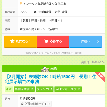
インテリア製品販売及び取付工事
09:00～18:00(実働8時間 休憩1時間)
勤務時間
【急募】即日～長期 ※即日～！
期間
履歴書不要
/
40～50代活躍中
特徴
気になる！
応募する
詳細へ
掲載元企業名
パーソルテンプスタッフ株式会社 首都圏
掲載日：2026.08.04
未読
NEW
【8月開始】未経験OK！時給1500円！長期！住
宅展示場での事務
派遣
職種未経験OK
ブランクOK
WEB登録・面接OK
時給1500円
給与
交通費別途支給あり