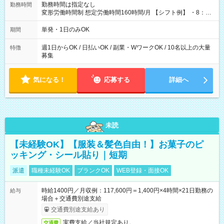
勤務時間は指定なし
勤務時間
変形労働時間制 想定労働時間160時間/月 【シフト例】 ・8：00
～21：00
単発・1日のみOK
期間
週1日からOK / 日払いOK / 副業・WワークOK / 10名以上の大量
特徴
募集
気になる！
応募する
詳細へ
未読
【未経験OK】【服装＆髪色自由！】お菓子のピ
ッキング・シール貼り｜短期
派遣
職種未経験OK
ブランクOK
WEB登録・面接OK
時給1400円／月収例：117,600円＝1,400円×4時間×21日勤務の
給与
場合＋交通費別途支給
交通費別途支給あり
実費支給／当社規定あり。
交通費