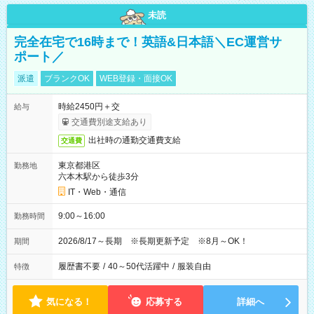
未読
完全在宅で16時まで！英語&日本語＼EC運営サ
ポート／
派遣
ブランクOK
WEB登録・面接OK
時給2450円＋交
給与
交通費別途支給あり
出社時の通勤交通費支給
交通費
東京都港区
勤務地
六本木駅から徒歩3分
IT・Web・通信
9:00～16:00
勤務時間
2026/8/17～長期 ※長期更新予定 ※8月～OK！
期間
履歴書不要
/
40～50代活躍中
/
服装自由
特徴
気になる！
応募する
詳細へ