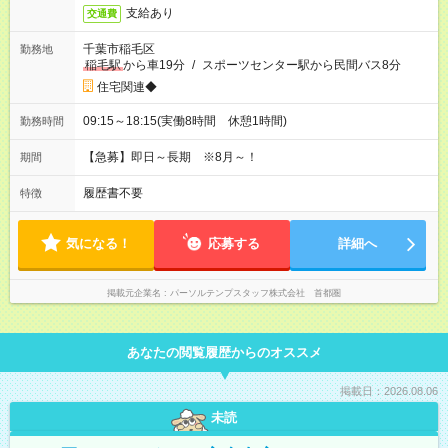
支給あり
交通費
千葉市稲毛区
勤務地
稲毛駅
から車19分
/
スポーツセンター駅から民間バス8分
住宅関連◆
09:15～18:15(実働8時間 休憩1時間)
勤務時間
【急募】即日～長期 ※8月～！
期間
履歴書不要
特徴
気になる！
応募する
詳細へ
掲載元企業名
パーソルテンプスタッフ株式会社 首都圏
あなたの閲覧履歴からのオススメ
掲載日：2026.08.06
未読