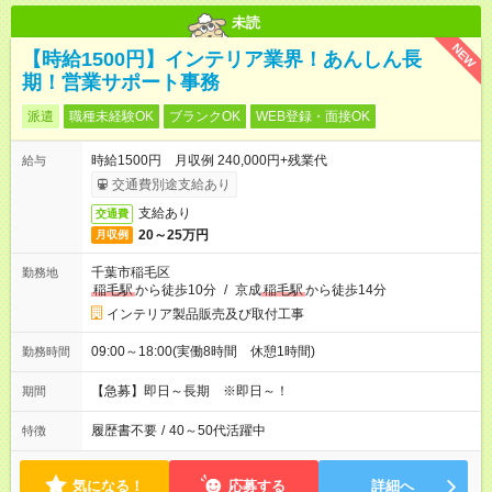
未読
NEW
【時給1500円】インテリア業界！あんしん長
期！営業サポート事務
派遣
職種未経験OK
ブランクOK
WEB登録・面接OK
時給1500円 月収例 240,000円+残業代
給与
交通費別途支給あり
支給あり
交通費
20～25万円
月収例
千葉市稲毛区
勤務地
稲毛駅
から徒歩10分
/
京成
稲毛駅
から徒歩14分
インテリア製品販売及び取付工事
09:00～18:00(実働8時間 休憩1時間)
勤務時間
【急募】即日～長期 ※即日～！
期間
履歴書不要
/
40～50代活躍中
特徴
気になる！
応募する
詳細へ