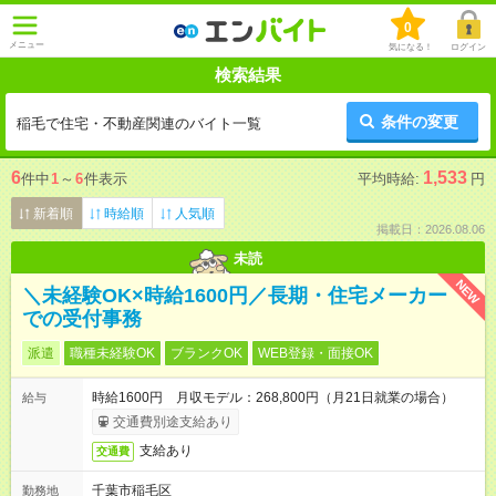
0
メニュー
気になる！
ログイン
検索結果
条件の変更
稲毛で住宅・不動産関連のバイト一覧
6
1,533
件中
1
～
6
件表示
平均時給:
円
新着順
時給順
人気順
掲載日：2026.08.06
未読
NEW
＼未経験OK×時給1600円／長期・住宅メーカー
での受付事務
派遣
職種未経験OK
ブランクOK
WEB登録・面接OK
時給1600円 月収モデル：268,800円（月21日就業の場合）
給与
交通費別途支給あり
支給あり
交通費
千葉市稲毛区
勤務地