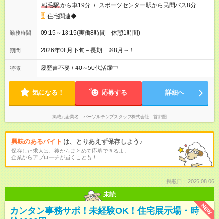
稲毛駅
から車19分
/
スポーツセンター駅から民間バス8分
住宅関連◆
09:15～18:15(実働8時間 休憩1時間)
勤務時間
2026年08月下旬～長期 ※8月～！
期間
履歴書不要
/
40～50代活躍中
特徴
気になる！
応募する
詳細へ
掲載元企業名
パーソルテンプスタッフ株式会社 首都圏
興味のあるバイト
は、とりあえず保存しよう♪
保存した求人は、後からまとめて応募できるよ。
企業からアプローチが届くことも！
掲載日：2026.08.06
未読
NEW
カンタン事務サポ！未経験OK！住宅展示場・時