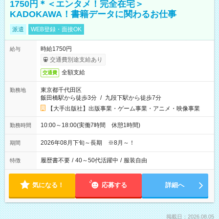
1750円＊＜エンタメ！完全在宅＞
KADOKAWA！書籍データに関わるお仕事
派遣
WEB登録・面接OK
時給1750円
給与
交通費別途支給あり
全額支給
交通費
東京都千代田区
勤務地
飯田橋駅から徒歩3分
/
九段下駅から徒歩7分
【大手出版社】出版事業・ゲーム事業・アニメ・映像事業
10:00～18:00(実働7時間 休憩1時間)
勤務時間
2026年08月下旬～長期 ※8月～！
期間
履歴書不要
/
40～50代活躍中
/
服装自由
特徴
気になる！
応募する
詳細へ
掲載日：2026.08.05