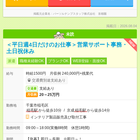
掲載元企業名
パーソルテンプスタッフ株式会社 首都圏
掲載日：2026.08.04
未読
NEW
＜平日週4日だけのお仕事＞営業サポート事務・
土日祝休み
派遣
職種未経験OK
ブランクOK
WEB登録・面接OK
時給1500円 月収例 240,000円+残業代
給与
交通費別途支給あり
支給あり
交通費
20～25万円
月収例
千葉市稲毛区
勤務地
稲毛駅
から徒歩10分
/
京成
稲毛駅
から徒歩14分
インテリア製品販売及び取付工事
09:00～18:00(実働8時間 休憩1時間)
勤務時間
【急募】即日～長期 ※即日～！
期間