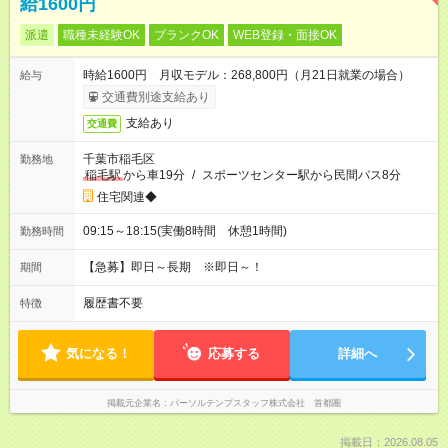
給1600円
派遣
職種未経験OK
ブランクOK
WEB登録・面接OK
時給1600円 月収モデル：268,800円（月21日就業の場合）
給与
交通費別途支給あり
支給あり
交通費
千葉市稲毛区
勤務地
稲毛駅
から車19分
/
スポーツセンター駅から民間バス8分
住宅関連◆
09:15～18:15(実働8時間 休憩1時間)
勤務時間
【急募】即日～長期 ※即日～！
期間
履歴書不要
特徴
気になる！
応募する
詳細へ
掲載元企業名
パーソルテンプスタッフ株式会社 首都圏
掲載日：2026.08.05