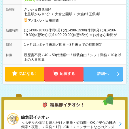
さいたま市見沼区
勤務地
七里駅から車6分
/
大宮公園駅
/
大宮(埼玉県)駅
アパレル・日用雑貨
(1)14:00-18:00(休憩0分) (2)14:00-19:00(休憩0分) (3)14:00-
勤務時間
19:30(休憩0分) (4)14:00-20:00(休憩45分) ※お好きな時間が選べ
ます
1ヶ月以上3ヶ月未満／即日～8月末までの期間限定
期間
履歴書不要
/
40～50代活躍中
/
服装自由
/
シフト勤務
/
10名以
特徴
上の大量募集
気になる！
応募する
詳細へ
編集部イチオシ
＜ホテルの備品を運ぶだけ＞単発・短時間～OK／安心の日給
保障＊夜勤、＜単発＊1日～OK！＞コンサートなどのグッズ