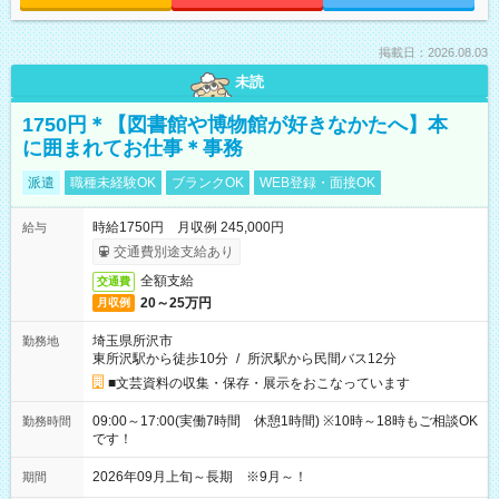
掲載日：2026.08.03
未読
1750円＊【図書館や博物館が好きなかたへ】本
に囲まれてお仕事＊事務
派遣
職種未経験OK
ブランクOK
WEB登録・面接OK
時給1750円 月収例 245,000円
給与
交通費別途支給あり
全額支給
交通費
20～25万円
月収例
埼玉県所沢市
勤務地
東所沢駅から徒歩10分
/
所沢駅から民間バス12分
■文芸資料の収集・保存・展示をおこなっています
09:00～17:00(実働7時間 休憩1時間) ※10時～18時もご相談OK
勤務時間
です！
2026年09月上旬～長期 ※9月～！
期間