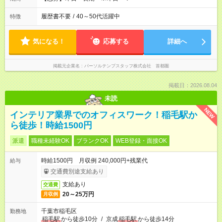
履歴書不要
/
40～50代活躍中
特徴
気になる！
応募する
詳細へ
掲載元企業名
パーソルテンプスタッフ株式会社 首都圏
掲載日：2026.08.04
未読
NEW
インテリア業界でのオフィスワーク！稲毛駅か
ら徒歩！時給1500円
派遣
職種未経験OK
ブランクOK
WEB登録・面接OK
時給1500円 月収例 240,000円+残業代
給与
交通費別途支給あり
支給あり
交通費
20～25万円
月収例
千葉市稲毛区
勤務地
稲毛駅
から徒歩10分
/
京成
稲毛駅
から徒歩14分