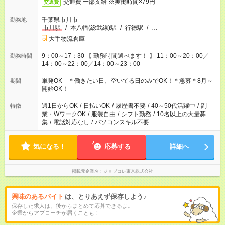
交通費 一部支給 ※実働時間×79円
交通費
千葉県市川市
勤務地
市川駅
/
本八幡(総武線)駅
/
行徳駅
/
…
大手物流倉庫
9：00～17：30 【 勤務時間選べます！ 】 11：00～20：00／
勤務時間
14：00～22：00／14：00～23：00
単発OK ＊働きたい日、空いてる日のみでOK！＊急募＊8月～
期間
開始OK！
週1日からOK
/
日払いOK
/
履歴書不要
/
40～50代活躍中
/
副
特徴
業・WワークOK
/
服装自由
/
シフト勤務
/
10名以上の大量募
集
/
電話対応なし
/
パソコンスキル不要
気になる！
応募する
詳細へ
掲載元企業名
ジョブコレ東京株式会社
興味のあるバイト
は、とりあえず保存しよう♪
保存した求人は、後からまとめて応募できるよ。
企業からアプローチが届くことも！