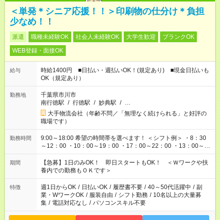
＜単発＊シニア応援！！＞印刷物の仕分け＊負担
少なめ！！
派遣
職種未経験OK
社会人未経験OK
大学生歓迎
ブランクOK
WEB登録・面接OK
時給1400円 ■日払い・週払いOK！(規定あり) ■現金日払いも
給与
OK（規定あり）
千葉県市川市
勤務地
南行徳駅
/
行徳駅
/
妙典駅
/
…
大手物流会社（年齢不問／「無理なく続けられる」と好評の
職場です）
9:00～18:00 希望の時間帯を選べます！ ＜シフト例＞ ・8：30
勤務時間
～12：00 ・10：00～19：00 ・17：00～22：00 ・13：00～
22：00 ・22：00～翌6：00 など
【急募】1日のみOK！ 即日スタートもOK！ ＜Ｗワークや扶
期間
養内での勤務もＯＫです＞
週1日からOK
/
日払いOK
/
履歴書不要
/
40～50代活躍中
/
副
特徴
業・WワークOK
/
服装自由
/
シフト勤務
/
10名以上の大量募
集
/
電話対応なし
/
パソコンスキル不要