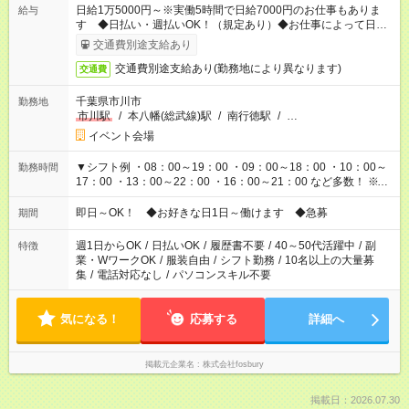
日給1万5000円～※実働5時間で日給7000円のお仕事もありま
給与
す ◆日払い・週払いOK！（規定あり）◆お仕事によって日給も
異なります
交通費別途支給あり
交通費別途支給あり(勤務地により異なります)
交通費
千葉県市川市
勤務地
市川駅
/
本八幡(総武線)駅
/
南行徳駅
/
…
イベント会場
▼シフト例 ・08：00～19：00 ・09：00～18：00 ・10：00～
勤務時間
17：00 ・13：00～22：00 ・16：00～21：00 など多数！ ※お
仕事により勤務時間が異なります
即日～OK！ ◆お好きな日1日～働けます ◆急募
期間
週1日からOK
/
日払いOK
/
履歴書不要
/
40～50代活躍中
/
副
特徴
業・WワークOK
/
服装自由
/
シフト勤務
/
10名以上の大量募
集
/
電話対応なし
/
パソコンスキル不要
気になる！
応募する
詳細へ
掲載元企業名
株式会社fosbury
掲載日：2026.07.30