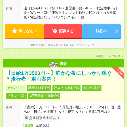
週1日からOK
/
日払いOK
/
履歴書不要
/
40～50代活躍中
/
副
特徴
業・WワークOK
/
服装自由
/
シフト勤務
/
10名以上の大量募
集
/
電話対応なし
/
パソコンスキル不要
気になる！
応募する
詳細へ
掲載元企業名
株式会社バイトレ（キャムコムグループ）
掲載日：2026.08.06
未読
NEW
【日給1万3500円～】静かな夜にしっかり稼ぐ
＊歩行者・車両案内！
アルバイト
職種未経験OK
社会人未経験OK
大学生歓迎
ブランクOK
WEB登録・面接OK
【夜勤】1万3500円～ ＊原則月2回払い（10日・25日） 他、週
給与
払い・日払いの制度もあり（規定あり）＃日収1万円以上
交通費別途支給あり
全額支給
交通費