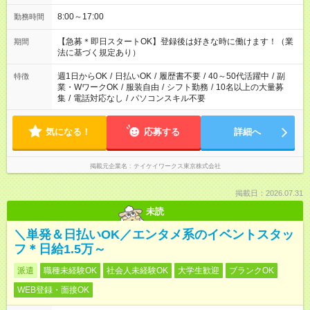
8:00～17:00
勤務時間
【急募＊即日スタートOK】登録後は好きな時に働けます！（業
期間
法に基づく規定あり）
週1日からOK
/
日払いOK
/
履歴書不要
/
40～50代活躍中
/
副
特徴
業・WワークOK
/
服装自由
/
シフト勤務
/
10名以上の大量募
集
/
電話対応なし
/
パソコンスキル不要
気になる！
応募する
詳細へ
掲載元企業名
テイケイワークス東京株式会社
掲載日：2026.07.31
未読
＼単発＆日払いOK／エンタメ系のイベントスタッ
フ＊日給1.5万～
派遣
職種未経験OK
社会人未経験OK
大学生歓迎
ブランクOK
WEB登録・面接OK