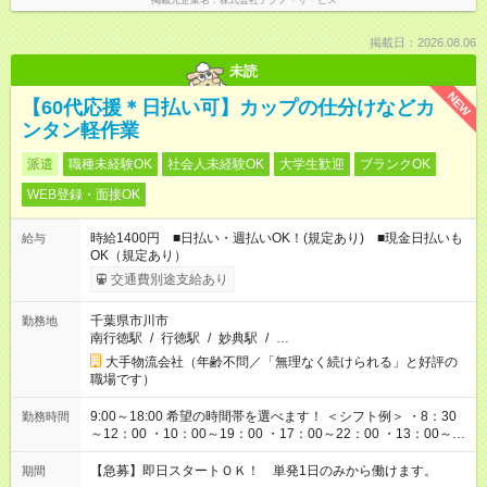
掲載元企業名
株式会社テクノ・サービス
掲載日：2026.08.06
未読
NEW
【60代応援＊日払い可】カップの仕分けなどカ
ンタン軽作業
派遣
職種未経験OK
社会人未経験OK
大学生歓迎
ブランクOK
WEB登録・面接OK
時給1400円 ■日払い・週払いOK！(規定あり) ■現金日払いも
給与
OK（規定あり）
交通費別途支給あり
千葉県市川市
勤務地
南行徳駅
/
行徳駅
/
妙典駅
/
…
大手物流会社（年齢不問／「無理なく続けられる」と好評の
職場です）
9:00～18:00 希望の時間帯を選べます！ ＜シフト例＞ ・8：30
勤務時間
～12：00 ・10：00～19：00 ・17：00～22：00 ・13：00～
22：00 ・22：00～翌6：00 など
【急募】即日スタートＯＫ！ 単発1日のみから働けます。
期間