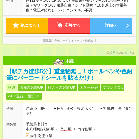
週1日からOK
/
日払いOK
/
履歴書不要
/
40～50代活躍中
/
副
特徴
業・WワークOK
/
服装自由
/
シフト勤務
/
10名以上の大量募
集
/
電話対応なし
/
パソコンスキル不要
気になる！
応募する
詳細へ
掲載元企業名
テイケイネクスト株式会社
掲載日：2026.07.31
未読
【駅チカ徒歩5分】重量物無し！ボールペンや色鉛
筆にバーコードシールを貼るだけ！
派遣
職種未経験OK
社会人未経験OK
大学生歓迎
ブランクOK
WEB登録・面接OK
時給1350円～ ▼日払いOK（規定あり） ▼初勤務手当（規定
給与
あり）
千葉県市川市
勤務地
本八幡(総武線)駅
/
市川駅
/
南行徳駅
/
…
大手物流企業