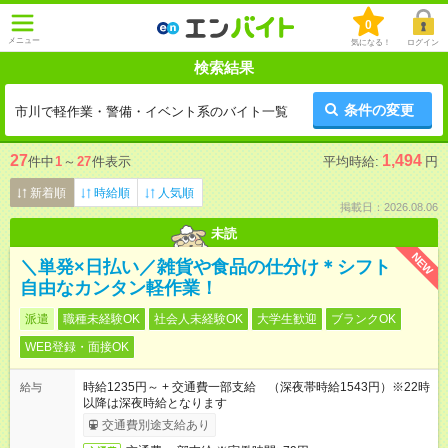
0
メニュー
気になる！
ログイン
検索結果
条件の変更
市川で軽作業・警備・イベント系のバイト一覧
27
1,494
件中
1
～
27
件表示
平均時給:
円
新着順
時給順
人気順
掲載日：2026.08.06
未読
NEW
＼単発×日払い／雑貨や食品の仕分け＊シフト
自由なカンタン軽作業！
派遣
職種未経験OK
社会人未経験OK
大学生歓迎
ブランクOK
WEB登録・面接OK
時給1235円～ + 交通費一部支給 （深夜帯時給1543円）※22時
給与
以降は深夜時給となります
交通費別途支給あり