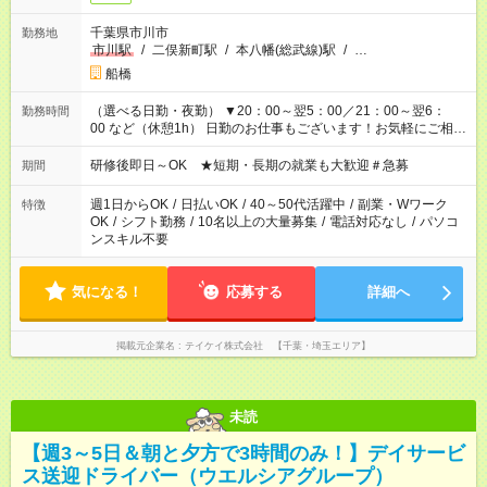
千葉県市川市
勤務地
市川駅
/
二俣新町駅
/
本八幡(総武線)駅
/
…
船橋
（選べる日勤・夜勤） ▼20：00～翌5：00／21：00～翌6：
勤務時間
00 など（休憩1h） 日勤のお仕事もございます！お気軽にご相談
ください！
研修後即日～OK ★短期・長期の就業も大歓迎＃急募
期間
週1日からOK
/
日払いOK
/
40～50代活躍中
/
副業・Wワーク
特徴
OK
/
シフト勤務
/
10名以上の大量募集
/
電話対応なし
/
パソコ
ンスキル不要
気になる！
応募する
詳細へ
掲載元企業名
テイケイ株式会社 【千葉・埼玉エリア】
未読
【週3～5日＆朝と夕方で3時間のみ！】デイサービ
ス送迎ドライバー（ウエルシアグループ）