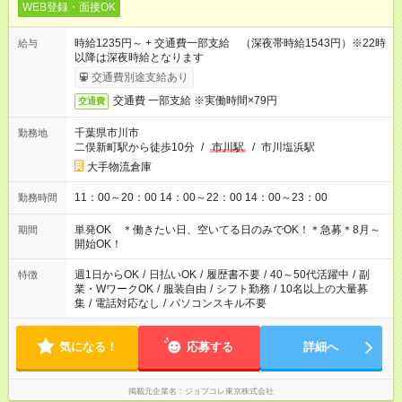
WEB登録・面接OK
時給1235円～ + 交通費一部支給 （深夜帯時給1543円）※22時
給与
以降は深夜時給となります
交通費別途支給あり
交通費 一部支給 ※実働時間×79円
交通費
千葉県市川市
勤務地
二俣新町駅から徒歩10分
/
市川駅
/
市川塩浜駅
大手物流倉庫
11：00～20：00 14：00～22：00 14：00～23：00
勤務時間
単発OK ＊働きたい日、空いてる日のみでOK！＊急募＊8月～
期間
開始OK！
週1日からOK
/
日払いOK
/
履歴書不要
/
40～50代活躍中
/
副
特徴
業・WワークOK
/
服装自由
/
シフト勤務
/
10名以上の大量募
集
/
電話対応なし
/
パソコンスキル不要
気になる！
応募する
詳細へ
掲載元企業名
ジョブコレ東京株式会社