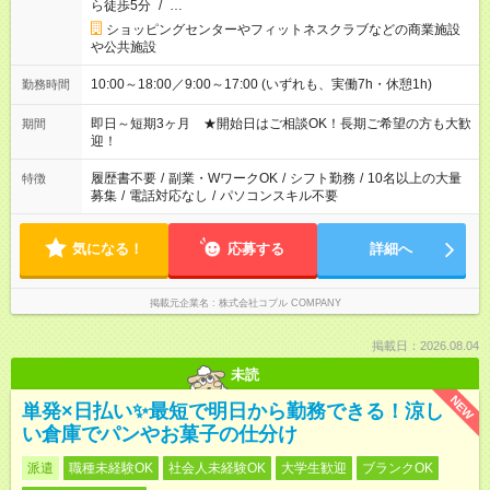
ら徒歩5分
/
…
ショッピングセンターやフィットネスクラブなどの商業施設
や公共施設
10:00～18:00／9:00～17:00 (いずれも、実働7h・休憩1h)
勤務時間
即日～短期3ヶ月 ★開始日はご相談OK！長期ご希望の方も大歓
期間
迎！
履歴書不要
/
副業・WワークOK
/
シフト勤務
/
10名以上の大量
特徴
募集
/
電話対応なし
/
パソコンスキル不要
気になる！
応募する
詳細へ
掲載元企業名
株式会社コブル COMPANY
掲載日：2026.08.04
未読
NEW
単発×日払い✨最短で明日から勤務できる！涼し
い倉庫でパンやお菓子の仕分け
派遣
職種未経験OK
社会人未経験OK
大学生歓迎
ブランクOK