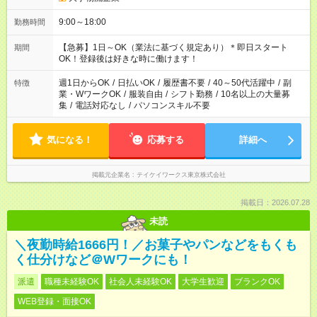
9:00～18:00
勤務時間
【急募】1日～OK（業法に基づく規定あり）＊即日スタート
期間
OK！登録後は好きな時に働けます！
週1日からOK
/
日払いOK
/
履歴書不要
/
40～50代活躍中
/
副
特徴
業・WワークOK
/
服装自由
/
シフト勤務
/
10名以上の大量募
集
/
電話対応なし
/
パソコンスキル不要
気になる！
応募する
詳細へ
掲載元企業名
テイケイワークス東京株式会社
掲載日：2026.07.28
未読
＼夜勤時給1666円！／お菓子やパンなどをもくも
く仕分けなど＠Wワークにも！
派遣
職種未経験OK
社会人未経験OK
大学生歓迎
ブランクOK
WEB登録・面接OK