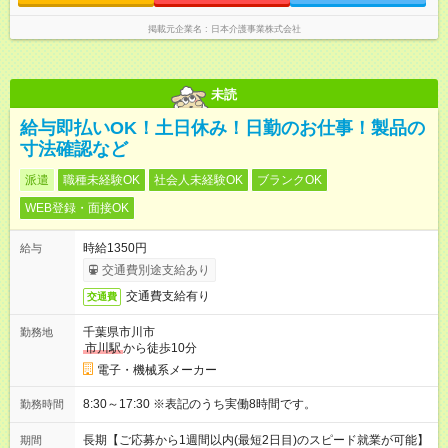
掲載元企業名
日本介護事業株式会社
未読
給与即払いOK！土日休み！日勤のお仕事！製品の
寸法確認など
派遣
職種未経験OK
社会人未経験OK
ブランクOK
WEB登録・面接OK
時給1350円
給与
交通費別途支給あり
交通費支給有り
交通費
千葉県市川市
勤務地
市川駅
から徒歩10分
電子・機械系メーカー
8:30～17:30 ※表記のうち実働8時間です。
勤務時間
長期【ご応募から1週間以内(最短2日目)のスピード就業が可能】
期間