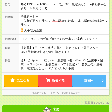
時給1333円～1666円 ▼日払いOK（規定あり） ■初勤務手当
給与
あり ※規定による
千葉県市川市
勤務地
二俣新町駅から徒歩
/
市川駅
から徒歩
/
本八幡(総武線)駅から
徒歩
/
…
大手物流企業
21:00～6:30 ご都合に合わせてお仕事をご案内します＾＾
勤務時間
【急募】1日～OK（業法に基づく規定あり）＊即日スタート
期間
OK！登録後は好きな時に働けます！
週1日からOK
/
日払いOK
/
履歴書不要
/
40～50代活躍中
/
副
特徴
業・WワークOK
/
服装自由
/
シフト勤務
/
10名以上の大量募
集
/
電話対応なし
/
パソコンスキル不要
気になる！
応募する
詳細へ
掲載元企業名
テイケイワークス東京株式会社
掲載日：2026.07.27
未読