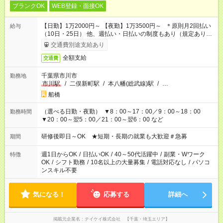
ブランクOK
WEB登録・面接OK
【日勤】1万2000円～ 【夜勤】1万3500円～ ＊原則月2回払い
給与
（10日・25日） 他、週払い・日払いの制度もあり（規定あり）
＃日収1万円以上
交通費別途支給あり
全額支給
交通費
千葉県市川市
勤務地
市川駅
/
二俣新町駅
/
本八幡(総武線)駅
/
…
船橋
（選べる日勤・夜勤） ▼8：00～17：00／9：00～18：00
勤務時間
▼20：00～翌5：00／21：00～翌6：00 など
研修後即日～OK ★短期・長期の就業も大歓迎＃急募
期間
週1日からOK
/
日払いOK
/
40～50代活躍中
/
副業・Wワーク
特徴
OK
/
シフト勤務
/
10名以上の大量募集
/
電話対応なし
/
パソコ
ンスキル不要
気になる！
応募する
詳細へ
掲載元企業名
テイケイ株式会社 【千葉・埼玉エリア】