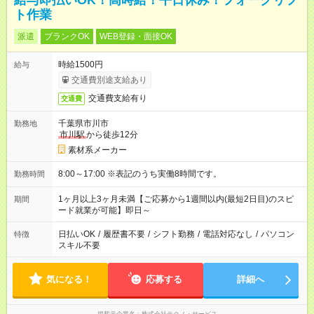
給与即払いOK！高時給！平日休み！フォークリフ
ト作業
派遣
ブランクOK
WEB登録・面接OK
時給1500円
給与
交通費別途支給あり
交通費支給有り
交通費
千葉県市川市
勤務地
市川駅
から徒歩12分
素材系メーカー
8:00～17:00 ※表記のうち実働8時間です。
勤務時間
1ヶ月以上3ヶ月未満【ご応募から1週間以内(最短2日目)のスピ
期間
ード就業が可能】即日～
日払いOK
/
履歴書不要
/
シフト勤務
/
電話対応なし
/
パソコン
特徴
スキル不要
気になる！
応募する
詳細へ