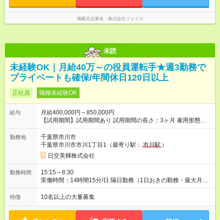
掲載元企業名
株式会社フェイス
未読
未経験OK｜月給40万～の役員運転手★週3勤務で
プライベートも確保/年間休日120日以上
正社員
職種未経験OK
月給400,000円～850,000円
給与
【試用期間】試用期間あり 試用期間の長さ：3ヶ月 雇用形態、
給与は本採用時と同じです。 試採用時も本採用と条件等に変更
はございません！
千葉県市川市
勤務地
千葉県市川市市川1丁目1（最寄り駅：
市川駅
）
日交美輝株式会社
15:15～8:30
勤務時間
実働時間：14時間15分/日 隔日勤務（1日おきの勤務・最大月間
13回の乗務） ※変形労働時間制（月平均171時間）。 ※需要に
合わせた時間帯で働くため、勤務時間は15：00～翌9：00で
10名以上の大量募集
特徴
す。 ※1乗務につき3時間の休憩があります。 ※残業は希望制で
す。定時で終了しても大丈夫です。