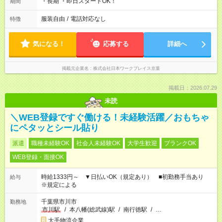
・長期 ・即日スタートOK！
期間
服装自由
/
電話対応なし
特徴
気になる！
応募する
詳細へ
掲載元企業名
株式会社日本ワークプレイス京葉
掲載日：2026.07.29
未読
＼WEB登録ですぐ働ける！未経験活躍／おもちゃ
にペタッとシール貼り
派遣
職種未経験OK
社会人未経験OK
大学生歓迎
ブランクOK
WEB登録・面接OK
時給1333円～ ▼日払いOK（規定あり） ■初勤務手当あり
給与
※規定による
千葉県市川市
勤務地
市川駅
/
本八幡(総武線)駅
/
南行徳駅
/
…
大手物流企業