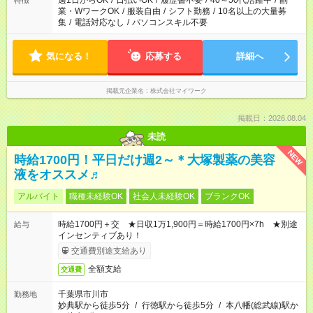
週1日からOK
/
日払いOK
/
履歴書不要
/
40～50代活躍中
/
副
特徴
業・WワークOK
/
服装自由
/
シフト勤務
/
10名以上の大量募
集
/
電話対応なし
/
パソコンスキル不要
気になる！
応募する
詳細へ
掲載元企業名
株式会社マイワーク
掲載日：2026.08.04
未読
NEW
時給1700円！平日だけ週2～＊大塚製薬の美容
液をオススメ♬
アルバイト
職種未経験OK
社会人未経験OK
ブランクOK
時給1700円＋交 ★日収1万1,900円＝時給1700円×7h ★別途
給与
インセンティブあり！
交通費別途支給あり
全額支給
交通費
千葉県市川市
勤務地
妙典駅から徒歩5分
/
行徳駅から徒歩5分
/
本八幡(総武線)駅か