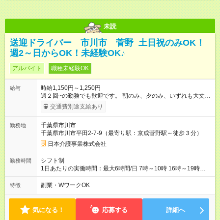
未読
送迎ドライバー 市川市 菅野 土日祝のみOK！
週2～日からOK！未経験OK♪
アルバイト
職種未経験OK
時給1,150円～1,250円
給与
週２回~の勤務でも歓迎です。 朝のみ、夕のみ、いずれも大丈夫
です。 副業歓迎、柔軟に対応致します 【試用期間】試用期間な
交通費別途支給あり
し
千葉県市川市
勤務地
千葉県市川市平田2-7-9（最寄り駅：京成菅野駅～徒歩３分）
日本介護事業株式会社
シフト制
勤務時間
1日あたりの実働時間：最大6時間/日 7時～10時 16時～19時な
ど 時間帯応相談
副業・WワークOK
特徴
気になる！
応募する
詳細へ