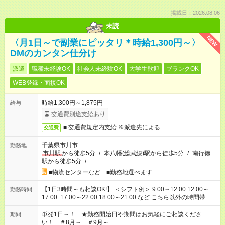
掲載日：2026.08.06
未読
NEW
〈月1日～で副業にピッタリ＊時給1,300円～〉
DMのカンタン仕分け
派遣
職種未経験OK
社会人未経験OK
大学生歓迎
ブランクOK
WEB登録・面接OK
時給1,300円～1,875円
給与
交通費別途支給あり
■ 交通費規定内支給 ※派遣先による
交通費
千葉県市川市
勤務地
市川駅
から徒歩5分
/
本八幡(総武線)駅から徒歩5分
/
南行徳
駅から徒歩5分
/
…
■物流センターなど ■勤務地選べます
【1日3時間～も相談OK!】 ＜シフト例＞ 9:00～12:00 12:00～
勤務時間
17:00 17:00～22:00 18:00～21:00 など こちら以外の時間帯も
お気軽にご相談ください！
単発1日～！ ★勤務開始日や期間はお気軽にご相談くださ
期間
い！ ＃8月～ ＃9月～