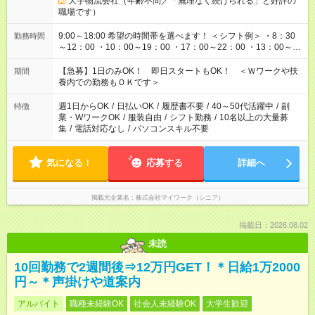
大手物流会社（年齢不問／「無理なく続けられる」と好評の
職場です）
9:00～18:00 希望の時間帯を選べます！ ＜シフト例＞ ・8：30
勤務時間
～12：00 ・10：00～19：00 ・17：00～22：00 ・13：00～
22：00 ・22：00～翌6：00 など
【急募】1日のみOK！ 即日スタートもOK！ ＜Ｗワークや扶
期間
養内での勤務もＯＫです＞
週1日からOK
/
日払いOK
/
履歴書不要
/
40～50代活躍中
/
副
特徴
業・WワークOK
/
服装自由
/
シフト勤務
/
10名以上の大量募
集
/
電話対応なし
/
パソコンスキル不要
気になる！
応募する
詳細へ
掲載元企業名
株式会社マイワーク（シニア）
掲載日：2026.08.02
未読
10回勤務で2週間後⇒12万円GET！＊日給1万2000
円～＊声掛けや道案内
アルバイト
職種未経験OK
社会人未経験OK
大学生歓迎