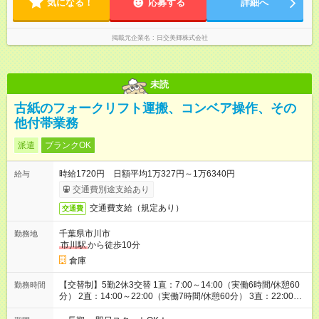
気になる！
応募する
詳細へ
掲載元企業名
日交美輝株式会社
未読
古紙のフォークリフト運搬、コンベア操作、その
他付帯業務
派遣
ブランクOK
時給1720円 日額平均1万327円～1万6340円
給与
交通費別途支給あり
交通費支給（規定あり）
交通費
千葉県市川市
勤務地
市川駅
から徒歩10分
倉庫
【交替制】5勤2休3交替 1直：7:00～14:00（実働6時間/休憩60
勤務時間
分） 2直：14:00～22:00（実働7時間/休憩60分） 3直：22:00～
翌7:00（実働8時間/休憩60分）