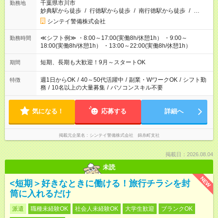
千葉県市川市
勤務地
妙典駅から徒歩
/
行徳駅から徒歩
/
南行徳駅から徒歩
/
…
シンテイ警備株式会社
≪シフト例≫ ・8:00～17:00(実働8h/休憩1h） ・9:00～
勤務時間
18:00(実働8h/休憩1h） ・13:00～22:00(実働8h/休憩1h）
短期、長期も大歓迎！9月～スタートOK
期間
週1日からOK
/
40～50代活躍中
/
副業・WワークOK
/
シフト勤
特徴
務
/
10名以上の大量募集
/
パソコンスキル不要
気になる！
応募する
詳細へ
掲載元企業名
シンテイ警備株式会社 錦糸町支社
掲載日：2026.08.04
未読
NEW
<短期＞好きなときに働ける！旅行チラシを封
筒に入れるだけ
派遣
職種未経験OK
社会人未経験OK
大学生歓迎
ブランクOK