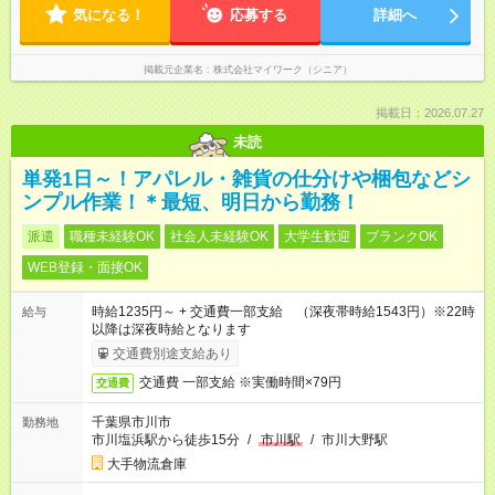
気になる！
応募する
詳細へ
掲載元企業名
株式会社マイワーク（シニア）
掲載日：2026.07.27
未読
単発1日～！アパレル・雑貨の仕分けや梱包などシ
ンプル作業！＊最短、明日から勤務！
派遣
職種未経験OK
社会人未経験OK
大学生歓迎
ブランクOK
WEB登録・面接OK
時給1235円～ + 交通費一部支給 （深夜帯時給1543円）※22時
給与
以降は深夜時給となります
交通費別途支給あり
交通費 一部支給 ※実働時間×79円
交通費
千葉県市川市
勤務地
市川塩浜駅から徒歩15分
/
市川駅
/
市川大野駅
大手物流倉庫