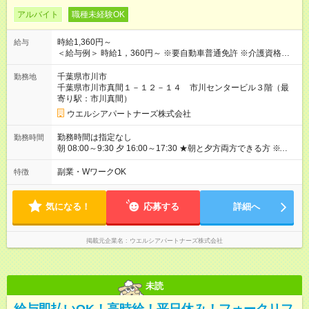
アルバイト
職種未経験OK
時給1,360円～
給与
＜給与例＞ 時給1，360円～ ※要自動車普通免許 ※介護資格不問
〇固定残業なし （残業代別途全額支給） ※交通費の支給はあり
ません。 【試用期間】試用期間なし
千葉県市川市
勤務地
千葉県市川市真間１－１２－１４ 市川センタービル３階（最
寄り駅：市川真間）
ウエルシアパートナーズ株式会社
勤務時間は指定なし
勤務時間
朝 08:00～9:30 夕 16:00～17:30 ★朝と夕方両方できる方 ※交通
事情などにより、 時間は多少前後します。 ----------------------------
- 月～土曜の中、週3～5日 （シフト制） ※土曜の勤務は必須に
副業・WワークOK
特徴
なります。 ※祝日働ける方は尚歓迎
気になる！
応募する
詳細へ
掲載元企業名
ウエルシアパートナーズ株式会社
未読