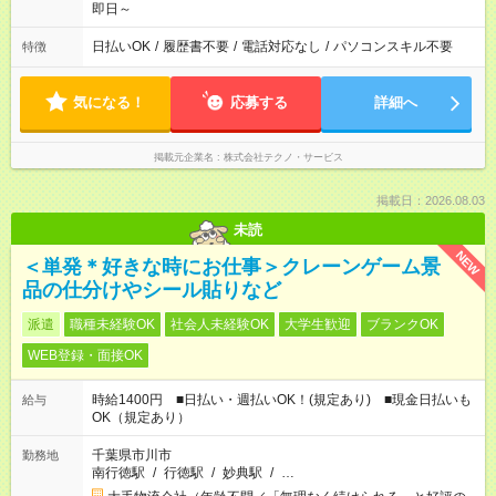
即日～
日払いOK
/
履歴書不要
/
電話対応なし
/
パソコンスキル不要
特徴
気になる！
応募する
詳細へ
掲載元企業名
株式会社テクノ・サービス
掲載日：2026.08.03
未読
NEW
＜単発＊好きな時にお仕事＞クレーンゲーム景
品の仕分けやシール貼りなど
派遣
職種未経験OK
社会人未経験OK
大学生歓迎
ブランクOK
WEB登録・面接OK
時給1400円 ■日払い・週払いOK！(規定あり) ■現金日払いも
給与
OK（規定あり）
千葉県市川市
勤務地
南行徳駅
/
行徳駅
/
妙典駅
/
…