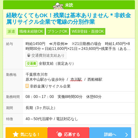
未読
経験なくてもOK！残業は基本ありません＊非鉄金
属リサイクル企業で電線の分別作業
派遣
職種未経験OK
ブランクOK
WEB登録・面接OK
時給1450円 ≪月収例≫ ※21日勤務の場合 時給1,450円×8
給与
時間00分＝日給11,600円×21日＝243,600円+残業手当（ある場
合）+通勤交通費
交通費別途支給あり
全額支給（規定あり）
交通費
千葉県市川市
勤務地
原木中山駅から徒歩9分
/
市川駅
/
西船橋駅
非鉄金属リサイクル企業
08：00～17：00 実働8時間00分 休憩60分
勤務時間
長期（3ヶ月以上）
期間
40～50代活躍中
/
電話対応なし
特徴
気になる！
応募する
詳細へ