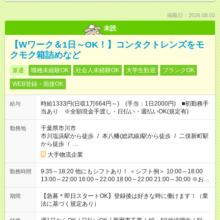
掲載日：2026.08.02
未読
【Wワーク＆1日～OK！】コンタクトレンズをモ
クモク箱詰めなど
派遣
職種未経験OK
社会人未経験OK
大学生歓迎
ブランクOK
WEB登録・面接OK
時給1333円(日収1万664円～) (手当：1日2000円) ■初勤務手
給与
当あり ※全額現金手渡し・日払い・週払いOK(規定有)
千葉県市川市
勤務地
市川塩浜駅から徒歩
/
本八幡(総武線)駅から徒歩
/
二俣新町駅
から徒歩
/
…
大手物流企業
9:35～18:20 他にもシフトあり！ ＜シフト例＞ 10:00～18:00
勤務時間
13:00～22:00 16:00～22:00 18:00～22:00 21:00～30:00 ※お仕
事、勤務地により異なります。ご希望の時間を教えてくださ
い！
【急募＊即日スタートOK】登録後は好きな時に働けます！（業
期間
法に基づく規定あり）