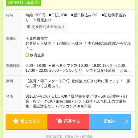
WEB登録・面接OK
時給1300円 ■日払いOK ■翌日振込みOK ■初勤務手当あ
給与
り ※規定あり
交通費別途支給あり
千葉県市川市
勤務地
妙典駅から徒歩
/
行徳駅から徒歩
/
本八幡(総武線)駅から徒歩
/
…
物流企業
9:00～18:00 ▼選べるシフト制 10:00～19:00 13:00～22:00
勤務時間
17:00～22:00 20:00～翌5:00 など、シフトは多種多様！ お気軽
にご相談ください！
【急募＊即日スタートOK】登録後は好きな時に働けます！（業
期間
法に基づく規定あり）
週1日からOK
/
日払いOK
/
履歴書不要
/
40～50代活躍中
/
副
特徴
業・WワークOK
/
服装自由
/
シフト勤務
/
10名以上の大量募
集
/
電話対応なし
/
パソコンスキル不要
気になる！
応募する
詳細へ
掲載元企業名
日伸セフティ株式会社