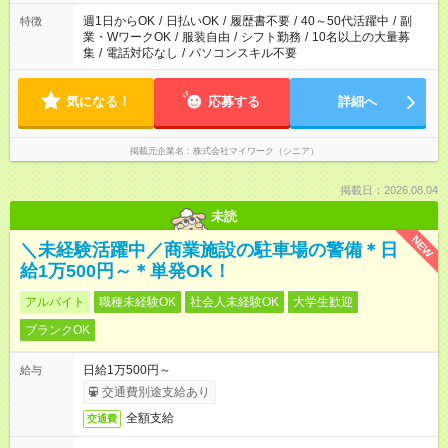
週1日からOK
/
日払いOK
/
履歴書不要
/
40～50代活躍中
/
副
特徴
業・WワークOK
/
服装自由
/
シフト勤務
/
10名以上の大量募
集
/
電話対応なし
/
パソコンスキル不要
気になる！
応募する
詳細へ
掲載元企業名
株式会社マイワーク（シニア）
掲載日：2026.08.04
未読
NEW
＼未経験活躍中／商業施設の駐車場の警備＊日
給1万500円～＊単発OK！
アルバイト
職種未経験OK
社会人未経験OK
大学生歓迎
ブランクOK
日給1万500円～
給与
交通費別途支給あり
全額支給
交通費