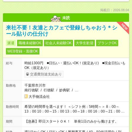
掲載日：2026.08.04
未読
NEW
来社不要！友達とカフェで登録しちゃおう＊シ
ール貼りの仕分け
派遣
職種未経験OK
社会人未経験OK
大学生歓迎
ブランクOK
WEB登録・面接OK
時給1300円 ■日払い・週払いOK！(規定あり) ■現金日払いも
給与
OK（規定あり）
交通費別途支給あり
千葉県市川市
勤務地
南行徳駅
/
行徳駅
/
妙典駅
/
…
大手物流会社
希望の時間帯を選べます！ ＜シフト例：5時間～＞ 8：00～
勤務時間
13：00 10：00～15：00 13：00～18：00 16：00～21：00 ＜
シフト例：8時間～＞ ・10：00～19：00 ・13：00～22：00 ・
22：00～翌6：00 など！是非ご希望をお聞かせください！
【急募】即日スタートＯＫ！ 単発1日のみから働けます。
期間