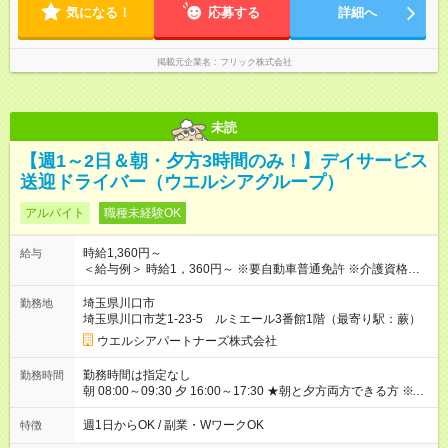
気になる！
応募する
詳細へ
掲載元企業名
フリック株式会社
未読
【週1～2日＆朝・夕方3時間のみ！】デイサービス
送迎ドライバー（ウエルシアグループ）
アルバイト
職種未経験OK
時給1,360円～
給与
＜給与例＞ 時給1，360円～ ※要自動車普通免許 ※介護資格不問
〇固定残業なし （残業代別途全額支給） ※交通費の支給はあり
ません。 【試用期間】試用期間なし
埼玉県川口市
勤務地
埼玉県川口市芝1-23-5 ルミエール3番館1階（最寄り駅：蕨）
ウエルシアパートナーズ株式会社
勤務時間は指定なし
勤務時間
朝 08:00～09:30 夕 16:00～17:30 ★朝と夕方両方できる方 ※交
通事情などにより、 時間は多少前後します。 -------------------------
---- 月～土曜の中、週1～2日 ※土曜、祝日働ける方 ※朝夕どちら
週1日からOK / 副業・WワークOK
特徴
も勤務できる方