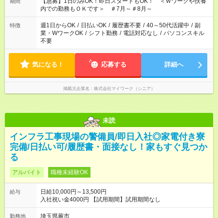
【急募】1日のみOK！即日スタートもOK！ ＜Ｗワークや扶養
期間
内での勤務もＯＫです＞ ＃7月～＃8月～
週1日からOK
/
日払いOK
/
履歴書不要
/
40～50代活躍中
/
副
特徴
業・WワークOK
/
シフト勤務
/
電話対応なし
/
パソコンスキル
不要
気になる！
応募する
詳細へ
掲載元企業名
株式会社マイワーク（シニア）
未読
インフラ工事現場の警備員/即日入社◎家電付き寮
完備/日払い可/履歴書・面接なし！家もすぐ見つか
る
アルバイト
職種未経験OK
日給10,000円～13,500円
給与
入社祝い金4000円 【試用期間】試用期間なし
埼玉県蕨市
勤務地