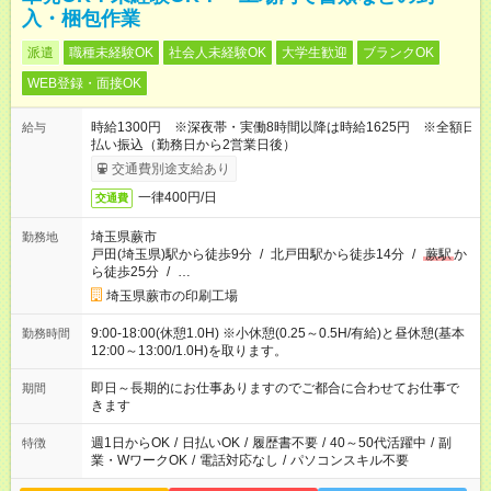
入・梱包作業
派遣
職種未経験OK
社会人未経験OK
大学生歓迎
ブランクOK
WEB登録・面接OK
時給1300円 ※深夜帯・実働8時間以降は時給1625円 ※全額日
給与
払い振込（勤務日から2営業日後）
交通費別途支給あり
一律400円/日
交通費
埼玉県蕨市
勤務地
戸田(埼玉県)駅から徒歩9分
/
北戸田駅から徒歩14分
/
蕨駅
か
ら徒歩25分
/
…
埼玉県蕨市の印刷工場
9:00-18:00(休憩1.0H) ※小休憩(0.25～0.5H/有給)と昼休憩(基本
勤務時間
12:00～13:00/1.0H)を取ります。
即日～長期的にお仕事ありますのでご都合に合わせてお仕事で
期間
きます
週1日からOK
/
日払いOK
/
履歴書不要
/
40～50代活躍中
/
副
特徴
業・WワークOK
/
電話対応なし
/
パソコンスキル不要