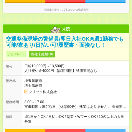
掲載元企業名
JCSロジスコ株式会社
未読
交通整備現場の警備員/即日入社OK◎週1勤務でも
可能/寮あり/日払い可/履歴書・面接なし！
アルバイト
職種未経験OK
日給10,000円～13,500円
給与
入社祝い金4000円 【試用期間】試用期間なし
埼玉県蕨市
勤務地
埼玉県蕨市
フリック株式会社
8:00～17:00
勤務時間
実働時間：8時間/日 （休憩60分） 残業はありません。 ※短期の
募集は行っておりません。予めご了承くださいませ。
週1日からOK / 日払いOK / 副業・WワークOK / 10名以上の大量
特徴
募集