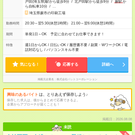
戸田(埼玉県)駅から徒歩9分
/
北戸田駅から徒歩9分
/
蕨駅
か
ら自転車10分
/
…
埼玉県蕨市の印刷工場
20:30～翌5:30(休憩1時間） 21:00～翌6:00(休憩1時間）
勤務時間
単発1日～OK 予定に合わせてお仕事できます！
期間
週1日からOK
/
日払いOK
/
履歴書不要
/
副業・WワークOK
/
電
特徴
話対応なし
/
パソコンスキル不要
気になる！
応募する
詳細へ
掲載元企業名
株式会社パットコーポレーション
興味のあるバイト
は、とりあえず保存しよう♪
保存した求人は、後からまとめて応募できるよ。
企業からアプローチが届くことも！
掲載日：2026.08.08
未読