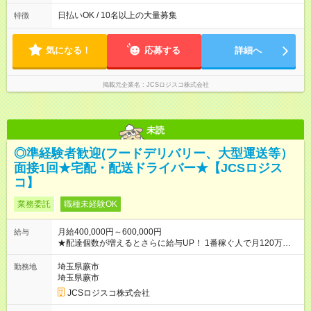
働8時間） ※週5日勤務（場所次第では週4も有り） ※配達状況に
よって時間外での勤務可能性有り ※案件により多少の前後あり
日払いOK / 10名以上の大量募集
特徴
※配達が完了次第、帰社OKです
気になる！
応募する
詳細へ
掲載元企業名
JCSロジスコ株式会社
未読
◎準経験者歓迎(フードデリバリー、大型運送等）
面接1回★宅配・配送ドライバー★【JCSロジス
コ】
業務委託
職種未経験OK
月給400,000円～600,000円
給与
★配達個数が増えるとさらに給与UP！ 1番稼ぐ人で月120万ほ
ど！ ・主要都市エリア 月収55万円／週5日稼働 月収65万~112
万円／週6日稼働 ・地方郊外エリア 月収40万円／週5日稼働 月
埼玉県蕨市
勤務地
収40万円~50万円／週6日稼働 ＜モデルイメージ＞ ■月収50万
埼玉県蕨市
円 (27歳男性/江東区在住)※元建築関係 1日150個配達×25日勤務
JCSロジスコ株式会社
(日休み) ■月収80万円(43歳男性/墨田区在住)※元営業 1日200個
配達×25日勤務(月休み) 【試用期間】試用期間なし