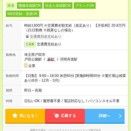
派遣
職種未経験OK
社会人未経験OK
ブランクOK
WEB登録・面接OK
時給1300円 ※交通費全額支給（規定あり） 【月収例】20.8万円
給与
（21日勤務 ※残業なしの場合）
交通費別途支給あり
交通費支給あり
交通費
埼玉県戸田市
勤務地
戸田公園駅
/
蕨駅
/
浮間舟渡駅
企業
【日勤】 9:00～18:00 休憩60分 [実働]8時間00分 ※繁忙期は残業
勤務時間
あり(8月・12月・3月)
即日～長期
期間
日払いOK
/
履歴書不要
/
電話対応なし
/
パソコンスキル不要
特徴
気になる！
応募する
詳細へ
掲載元企業名
パーソルファクトリーパートナーズ株式会社