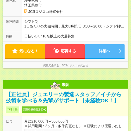
万円／週6日稼働 ・地方郊外エリア 月収40万円／週5日稼働 月
埼玉県蕨市
勤務地
収40万円~50万円／週6日稼働 ＜モデルイメージ＞ ■月収50万
埼玉県蕨市
円 (27歳男性/江東区在住)※元建築関係 1日150個配達×25日勤務
JCSロジスコ株式会社
(日休み) ■月収80万円(43歳男性/墨田区在住)※元営業 1日200個
配達×25日勤務(月休み) 【試用期間】試用期間なし
シフト制
勤務時間
1日あたりの実働時間：最大8時間/日 8:00～20:00（シフト制/実
働8時間） ※週5日勤務（場所次第では週4も有り） ※配達状況に
よって時間外での勤務可能性有り ※案件により多少の前後あり
日払いOK / 10名以上の大量募集
特徴
※配達が完了次第、帰社OKです
気になる！
応募する
詳細へ
掲載元企業名
JCSロジスコ株式会社
未読
【正社員】ジュエリーの製造スタッフ／イチから
技術を学べる＆先輩がサポート【未経験OK！】
正社員
職種未経験OK
月給210,000円～300,000円
給与
※試用期間：3ヶ月（条件変更なし） ※経験により優遇いたしま
す。 ※試用期間中の給与も同額です。 ★賞与あり（年2回） ★