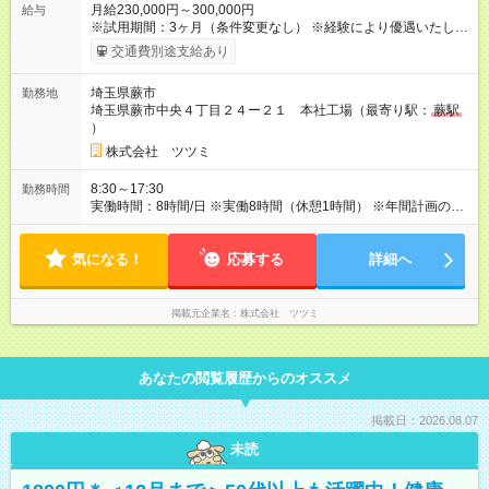
月給230,000円～300,000円
給与
※試用期間：3ヶ月（条件変更なし） ※経験により優遇いたしま
す。 ※試用期間中の給与も同額です。 ※上記想定年収は基本給
交通費別途支給あり
のみを表示しています。 ※別途、交通費・残業代・賞与が支給
されます。 ★賞与あり（年2回） ★昇給あり（年1回） ★交通費
埼玉県蕨市
勤務地
規定内支給（月150,000円まで） ★残業手当あり（固定残業代で
埼玉県蕨市中央４丁目２４ー２１ 本社工場（最寄り駅：
蕨駅
はない） 【試用期間】試用期間あり 試用期間の長さ：3ヶ月 雇
）
用形態、給与は本採用時と同じです。
株式会社 ツツミ
8:30～17:30
勤務時間
実働時間：8時間/日 ※実働8時間（休憩1時間） ※年間計画の会
社カレンダーあり
気になる！
応募する
詳細へ
掲載元企業名
株式会社 ツツミ
あなたの閲覧履歴からのオススメ
掲載日：2026.08.07
未読