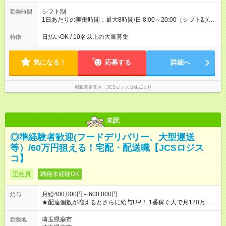
配達×25日勤務(月休み) 【試用期間】試用期間なし
シフト制
勤務時間
1日あたりの実働時間：最大8時間/日 8:00～20:00（シフト制/実
働8時間） ※週5日勤務（場所次第では週4も有り） ※配達状況に
よって時間外での勤務可能性有り ※案件により多少の前後あり
日払いOK / 10名以上の大量募集
特徴
※配達が完了次第、帰社OKです
気になる！
応募する
詳細へ
掲載元企業名
JCSロジスコ株式会社
未読
◎準経験者歓迎(フードデリバリー、大型運送
等）/60万円狙える！宅配・配送職【JCSロジス
コ】
正社員
職種未経験OK
月給400,000円～600,000円
給与
★配達個数が増えるとさらに給与UP！ 1番稼ぐ人で月120万ほ
ど！ ・主要都市エリア 月収55万円／週5日稼働 月収65万~112
万円／週6日稼働 ・地方郊外エリア 月収40万円／週5日稼働 月
埼玉県蕨市
勤務地