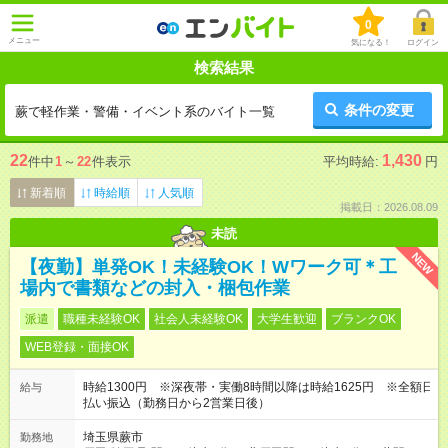
0
メニュー
気になる！
ログイン
検索結果
条件の変更
蕨で軽作業・警備・イベント系のバイト一覧
22
1,430
件中
1
～
22
件表示
平均時給:
円
新着順
時給順
人気順
掲載日：2026.08.09
未読
NEW
【夜勤】単発OK！未経験OK！Wワーク可＊工
場内で書類などの封入・梱包作業
派遣
職種未経験OK
社会人未経験OK
大学生歓迎
ブランクOK
WEB登録・面接OK
時給1300円 ※深夜帯・実働8時間以降は時給1625円 ※全額日
給与
払い振込（勤務日から2営業日後）
埼玉県蕨市
勤務地