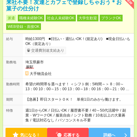
NEW
来社不要！友達とカフェで登録しちゃおう＊お
菓子の仕分け
派遣
職種未経験OK
社会人未経験OK
大学生歓迎
ブランクOK
WEB登録・面接OK
時給1300円 ■日払い・週払いOK！(規定あり) ■現金日払いも
給与
OK（規定あり）
交通費別途支給あり
埼玉県蕨市
勤務地
蕨駅
大手物流会社
希望の時間帯を選べます！ ＜シフト例：5時間～＞ 8：00～
勤務時間
13：00 10：00～15：00 13：00～18：00 16：00～21：00 ＜
シフト例：8時間～＞ ・10：00～19：00 ・13：00～22：00 ・
22：00～翌6：00 など！是非ご希望をお聞かせください！
【急募】即日スタートＯＫ！ 単発1日のみから働けます。
期間
週1日からOK
/
日払いOK
/
履歴書不要
/
40～50代活躍中
/
副
特徴
業・WワークOK
/
服装自由
/
シフト勤務
/
10名以上の大量募
集
/
電話対応なし
/
パソコンスキル不要
気になる！
応募する
詳細へ