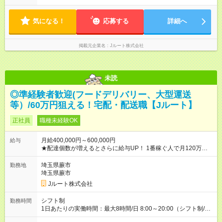
※配達が完了次第、帰社OKです
気になる！
応募する
詳細へ
掲載元企業名
Jルート株式会社
未読
◎準経験者歓迎(フードデリバリー、大型運送
等）/60万円狙える！宅配・配送職【Jルート】
正社員
職種未経験OK
月給400,000円～600,000円
給与
★配達個数が増えるとさらに給与UP！ 1番稼ぐ人で月120万ほ
ど！ ・主要都市エリア 月収55万円／週5日稼働 月収65万~112
万円／週6日稼働 ・地方郊外エリア 月収40万円／週5日稼働 月
埼玉県蕨市
勤務地
収40万円~50万円／週6日稼働 ＜モデルイメージ＞ ■月収50万
埼玉県蕨市
円 (27歳男性/江東区在住)※元建築関係 1日150個配達×25日勤務
Jルート株式会社
(日休み) ■月収80万円(43歳男性/墨田区在住)※元営業 1日200個
配達×25日勤務(月休み) 【試用期間】試用期間なし
シフト制
勤務時間
1日あたりの実働時間：最大8時間/日 8:00～20:00（シフト制/実
働8時間） ※週5日勤務（場所次第では週4も有り） ※配達状況に