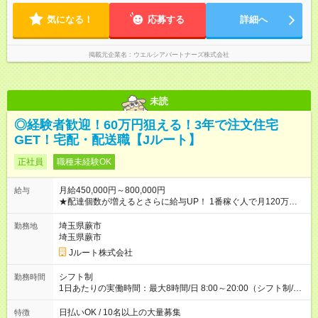
気になる！
応募する
詳細へ
掲載元企業名
ウエルシアパートナーズ株式会社
未読
◎経験者歓迎！60万円狙える！3年で注文住宅
GET！宅配・配送職【Jルート】
正社員
職種未経験OK
月給450,000円～800,000円
給与
★配達個数が増えるとさらに給与UP！ 1番稼ぐ人で月120万ほ
ど！ ・主要都市エリア 月収55万円／週5日稼働 月収65万~112
万円／週6日稼働 ・地方郊外エリア 月収40万円／週5日稼働 月
埼玉県蕨市
勤務地
収40万円~50万円／週6日稼働 ＜モデルイメージ＞ ■月収50万
埼玉県蕨市
円 (27歳男性/江東区在住)※元建築関係 1日150個配達×25日勤務
Jルート株式会社
(日休み) ■月収80万円(43歳男性/墨田区在住)※元営業 1日200個
配達×25日勤務(月休み) 【試用期間】試用期間なし
シフト制
勤務時間
1日あたりの実働時間：最大8時間/日 8:00～20:00（シフト制/実
働8時間） ※週5日勤務（場所次第では週4も有り） ※配達状況に
よって時間外での勤務可能性有り ※案件により多少の前後あり
日払いOK / 10名以上の大量募集
特徴