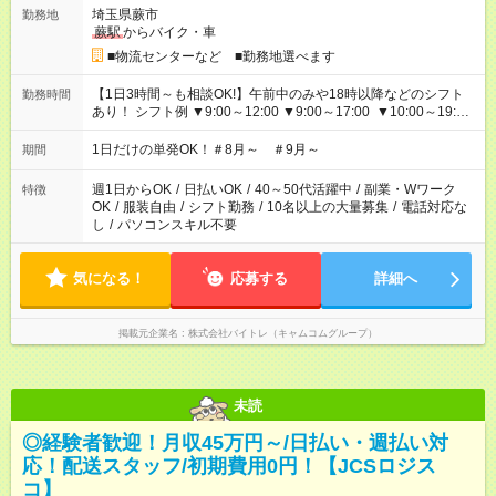
埼玉県蕨市
勤務地
蕨駅
からバイク・車
■物流センターなど ■勤務地選べます
【1日3時間～も相談OK!】午前中のみや18時以降などのシフト
勤務時間
あり！ シフト例 ▼9:00～12:00 ▼9:00～17:00 ▼10:00～19:00
▼18:00～21:00
1日だけの単発OK！＃8月～ ＃9月～
期間
週1日からOK
/
日払いOK
/
40～50代活躍中
/
副業・Wワーク
特徴
OK
/
服装自由
/
シフト勤務
/
10名以上の大量募集
/
電話対応な
し
/
パソコンスキル不要
気になる！
応募する
詳細へ
掲載元企業名
株式会社バイトレ（キャムコムグループ）
未読
◎経験者歓迎！月収45万円～/日払い・週払い対
応！配送スタッフ/初期費用0円！【JCSロジス
コ】