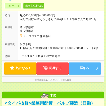
アルバイト
職種未経験OK
月給450,000円～800,000円
給与
★配達個数が増えるとさらに給与UP！ 1番稼ぐ人で月120万ほ
ど！ ・主要都市エリア 月収55万円／週5日稼働 月収65万~112
万円／週6日稼働 ・地方郊外エリア 月収40万円／週5日稼働 月
埼玉県蕨市
勤務地
収40万円~50万円／週6日稼働 ＜モデルイメージ＞ ■月収50万
埼玉県蕨市
円 (27歳男性/江東区在住)※元建築関係 1日150個配達×25日勤務
JCSロジスコ株式会社
(日休み) ■月収80万円(43歳男性/墨田区在住)※元営業 1日200個
配達×25日勤務(月休み) 【試用期間】試用期間なし
シフト制
勤務時間
1日あたりの実働時間：最大8時間/日 8:00～20:00（シフト制/実
働8時間） ※週5日勤務（場所次第では週4も有り） ※配達状況に
よって時間外での勤務可能性有り ※案件により多少の前後あり
日払いOK / 10名以上の大量募集
特徴
※配達が完了次第、帰社OKです
気になる！
応募する
詳細へ
掲載元企業名
JCSロジスコ株式会社
未読
<タイパ抜群>業務用配管・パルプ製造（日勤）