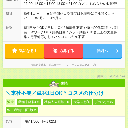
15:00 12:00～17:00 18:00～21:00 など こちら以外の時間帯も
お気軽にご相談ください！
単発1日～！ ★勤務開始日や期間はお気軽にご相談くださ
期間
い！ ＃8月～ ＃9月～
週1日からOK
/
日払いOK
/
履歴書不要
/
40～50代活躍中
/
副
特徴
業・WワークOK
/
服装自由
/
シフト勤務
/
10名以上の大量募
集
/
電話対応なし
/
パソコンスキル不要
気になる！
応募する
詳細へ
掲載元企業名
株式会社バイトレ（キャムコムグループ）
掲載日：2026.07.24
未読
＼来社不要／単発1日OK＊コスメの仕分け
派遣
職種未経験OK
社会人未経験OK
大学生歓迎
ブランクOK
WEB登録・面接OK
時給1,300円～1,625円
給与