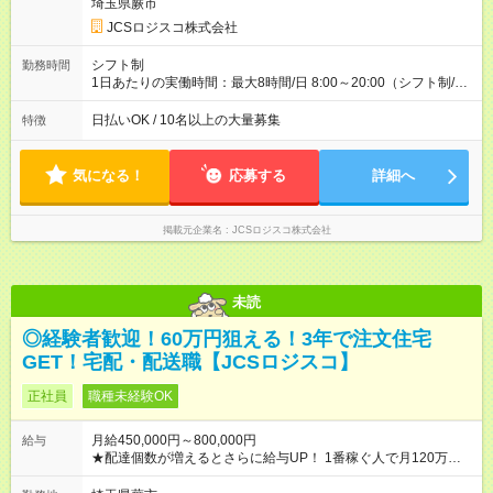
収40万円~50万円／週6日稼働 ＜モデルイメージ＞ ■月収50万
埼玉県蕨市
円 (27歳男性/江東区在住)※元建築関係 1日150個配達×25日勤務
JCSロジスコ株式会社
(日休み) ■月収80万円(43歳男性/墨田区在住)※元営業 1日200個
配達×25日勤務(月休み) 【試用期間】試用期間なし
シフト制
勤務時間
1日あたりの実働時間：最大8時間/日 8:00～20:00（シフト制/実
働8時間） ※週5日勤務（場所次第では週4も有り） ※配達状況に
よって時間外での勤務可能性有り ※案件により多少の前後あり
日払いOK / 10名以上の大量募集
特徴
※配達が完了次第、帰社OKです
気になる！
応募する
詳細へ
掲載元企業名
JCSロジスコ株式会社
未読
◎経験者歓迎！60万円狙える！3年で注文住宅
GET！宅配・配送職【JCSロジスコ】
正社員
職種未経験OK
月給450,000円～800,000円
給与
★配達個数が増えるとさらに給与UP！ 1番稼ぐ人で月120万ほ
ど！ ・主要都市エリア 月収55万円／週5日稼働 月収65万~112