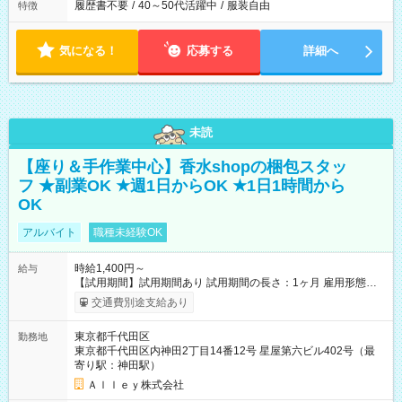
履歴書不要
/
40～50代活躍中
/
服装自由
特徴
気になる！
応募する
詳細へ
未読
【座り＆手作業中心】香水shopの梱包スタッ
フ ★副業OK ★週1日からOK ★1日1時間から
OK
アルバイト
職種未経験OK
時給1,400円～
給与
【試用期間】試用期間あり 試用期間の長さ：1ヶ月 雇用形態、
給与は本採用時と同じです。
交通費別途支給あり
東京都千代田区
勤務地
東京都千代田区内神田2丁目14番12号 星屋第六ビル402号（最
寄り駅：神田駅）
Ａｌｌｅｙ株式会社