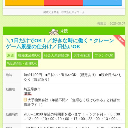
掲載元企業名
株式会社マイワーク
掲載日：2026.08.07
未読
NEW
＼1日だけでOK！／好きな時に働く＊クレーン
ゲーム景品の仕分け／日払いOK
派遣
職種未経験OK
社会人未経験OK
大学生歓迎
ブランクOK
WEB登録・面接OK
時給1400円 ■日払い・週払いOK！(規定あり) ■現金日払いも
給与
ＯＫ（規定あり）
埼玉県蕨市
勤務地
蕨駅
大手物流会社（年齢不問／「無理なく続けられる」と好評の
職場です！）
9:00～18:00 希望の時間帯を選べます！ ＜シフト例＞ ・8：30
勤務時間
～12：00 ・10：00～19：00 ・17：00～22：00 ・13：00～
22：00 ・22：00～翌6：00 など