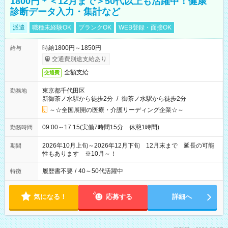
1800円＊＜12月まで＞50代以上も活躍中！健康
診断データ入力・集計など
派遣
職種未経験OK
ブランクOK
WEB登録・面接OK
時給1800円～1850円
給与
交通費別途支給あり
全額支給
交通費
東京都千代田区
勤務地
新御茶ノ水駅から徒歩2分
/
御茶ノ水駅から徒歩2分
～☆全国展開の医療・介護リーディング企業☆～
09:00～17:15(実働7時間15分 休憩1時間)
勤務時間
2026年10月上旬～2026年12月下旬 12月末まで 延長の可能
期間
性もあります ※10月～！
履歴書不要
/
40～50代活躍中
特徴
気になる！
応募する
詳細へ