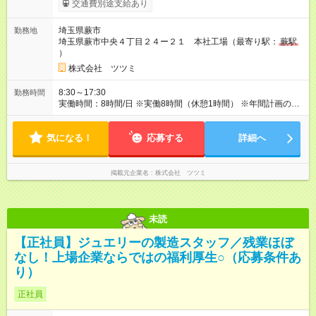
交通費別途支給あり
昇給あり（年1回） ★交通費規定内支給（月150,000円まで） ★
残業手当あり（固定残業代ではない） 【試用期間】試用期間あ
埼玉県蕨市
勤務地
り 試用期間の長さ：3ヶ月 雇用形態、給与は本採用時と同じで
埼玉県蕨市中央４丁目２４ー２１ 本社工場（最寄り駅：
蕨駅
す。
）
株式会社 ツツミ
8:30～17:30
勤務時間
実働時間：8時間/日 ※実働8時間（休憩1時間） ※年間計画の会
社カレンダーあり
気になる！
応募する
詳細へ
掲載元企業名
株式会社 ツツミ
未読
【正社員】ジュエリーの製造スタッフ／残業ほぼ
なし！上場企業ならではの福利厚生○（応募条件あ
り）
正社員