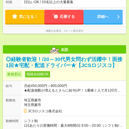
よって時間外での勤務可能性有り ※案件により多少の前後あり
日払いOK / 10名以上の大量募集
特徴
※配達が完了次第、帰社OKです
気になる！
応募する
詳細へ
掲載元企業名
Jルート株式会社
未読
◎経験者歓迎！/20～30代男女問わず活躍中！面接
1回★宅配・配送ドライバー★【JCSロジスコ】
業務委託
職種未経験OK
月給450,000円～800,000円
給与
★配達個数が増えるとさらに給与UP！ 1番稼ぐ人で月120万ほ
ど！ ・主要都市エリア 月収55万円／週5日稼働 月収65万~112
万円／週6日稼働 ・地方郊外エリア 月収40万円／週5日稼働 月
埼玉県蕨市
勤務地
収40万円~50万円／週6日稼働 ＜モデルイメージ＞ ■月収50万
埼玉県蕨市
円 (27歳男性/江東区在住)※元建築関係 1日150個配達×25日勤務
JCSロジスコ株式会社
(日休み) ■月収80万円(43歳男性/墨田区在住)※元営業 1日200個
配達×25日勤務(月休み) 【試用期間】試用期間なし
シフト制
勤務時間
1日あたりの実働時間：最大8時間/日 8:00～20:00（シフト制/実