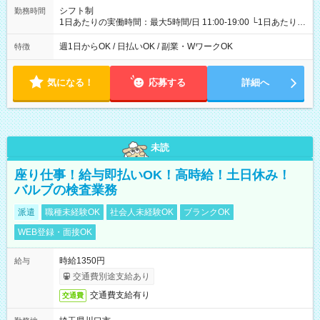
シフト制
勤務時間
1日あたりの実働時間：最大5時間/日 11:00-19:00 └1日あたりの
実働時間：1-5時間 └上記の時間帯内であれば、いつでも勤務可
能！ └平日・土曜日の中で、お好きな曜日でご勤務いただけま
週1日からOK / 日払いOK / 副業・WワークOK
特徴
す！ 【シフト例】 ・11:00～14:00 ・16:30～19:00 ・13:00～
18:00 などのように、自由な働き方が可能なお仕事です！
気になる！
応募する
詳細へ
未読
座り仕事！給与即払いOK！高時給！土日休み！
バルブの検査業務
派遣
職種未経験OK
社会人未経験OK
ブランクOK
WEB登録・面接OK
時給1350円
給与
交通費別途支給あり
交通費支給有り
交通費