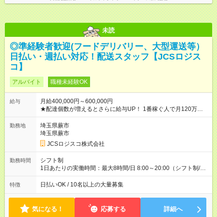
未読
◎準経験者歓迎(フードデリバリー、大型運送等）
日払い・週払い対応！配送スタッフ【JCSロジス
コ】
アルバイト
職種未経験OK
月給400,000円～600,000円
給与
★配達個数が増えるとさらに給与UP！ 1番稼ぐ人で月120万ほ
ど！ ・主要都市エリア 月収55万円／週5日稼働 月収65万~112
万円／週6日稼働 ・地方郊外エリア 月収40万円／週5日稼働 月
埼玉県蕨市
勤務地
収40万円~50万円／週6日稼働 ＜モデルイメージ＞ ■月収50万
埼玉県蕨市
円 (27歳男性/江東区在住)※元建築関係 1日150個配達×25日勤務
JCSロジスコ株式会社
(日休み) ■月収80万円(43歳男性/墨田区在住)※元営業 1日200個
配達×25日勤務(月休み) 【試用期間】試用期間なし
シフト制
勤務時間
1日あたりの実働時間：最大8時間/日 8:00～20:00（シフト制/実
働8時間） ※週5日勤務（場所次第では週4も有り） ※配達状況に
よって時間外での勤務可能性有り ※案件により多少の前後あり
日払いOK / 10名以上の大量募集
特徴
※配達が完了次第、帰社OKです
気になる！
応募する
詳細へ