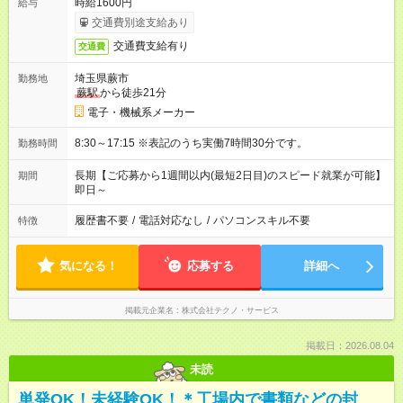
時給1600円
給与
交通費別途支給あり
交通費支給有り
交通費
埼玉県蕨市
勤務地
蕨駅
から徒歩21分
電子・機械系メーカー
8:30～17:15 ※表記のうち実働7時間30分です。
勤務時間
長期【ご応募から1週間以内(最短2日目)のスピード就業が可能】
期間
即日～
履歴書不要
/
電話対応なし
/
パソコンスキル不要
特徴
気になる！
応募する
詳細へ
掲載元企業名
株式会社テクノ・サービス
掲載日：2026.08.04
未読
単発OK！未経験OK！＊工場内で書類などの封