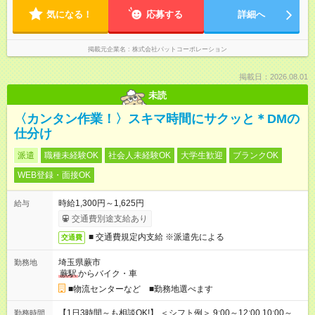
気になる！
応募する
詳細へ
掲載元企業名
株式会社パットコーポレーション
掲載日：2026.08.01
未読
〈カンタン作業！〉スキマ時間にサクッと＊DMの
仕分け
派遣
職種未経験OK
社会人未経験OK
大学生歓迎
ブランクOK
WEB登録・面接OK
時給1,300円～1,625円
給与
交通費別途支給あり
■ 交通費規定内支給 ※派遣先による
交通費
埼玉県蕨市
勤務地
蕨駅
からバイク・車
■物流センターなど ■勤務地選べます
【1日3時間～も相談OK!】 ＜シフト例＞ 9:00～12:00 10:00～
勤務時間