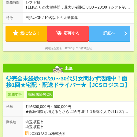
シフト制
勤務時間
1日あたりの実働時間：最大8時間/日 8:00～20:00（シフト制/実
働8時間） ※週5日勤務（場所次第では週4も有り） ※配達状況に
よって時間外での勤務可能性有り ※案件により多少の前後あり
日払いOK / 10名以上の大量募集
特徴
※配達が完了次第、帰社OKです
気になる！
応募する
詳細へ
掲載元企業名
JCSロジスコ株式会社
未読
◎完全未経験OK/20～30代男女問わず活躍中！面
接1回★宅配・配送ドライバー★【JCSロジスコ】
業務委託
職種未経験OK
月給300,000円～500,000円
給与
★配達個数が増えるとさらに給与UP！ 1番稼ぐ人で月120万ほ
ど！ ・主要都市エリア 月収55万円／週5日稼働 月収65万~112
万円／週6日稼働 ・地方郊外エリア 月収40万円／週5日稼働 月
埼玉県蕨市
勤務地
収40万円~50万円／週6日稼働 ＜モデルイメージ＞ ■月収50万
埼玉県蕨市
円 (27歳男性/江東区在住)※元建築関係 1日150個配達×25日勤務
JCSロジスコ株式会社
(日休み) ■月収80万円(43歳男性/墨田区在住)※元営業 1日200個