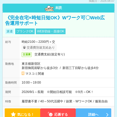
掲載日：2026.08.07
未読
《完全在宅×時短日短OK》Wワーク可〇Web広
告運用サポート
派遣
ブランクOK
WEB登録・面接OK
時給2100～2200円＋交
給与
交通費別途支給あり
交通費支給(規定有り)
交通費
東京都新宿区
勤務地
新宿御苑前駅から徒歩3分
/
新宿三丁目駅から徒歩4分
マスコミ関連
10:00～19:00
勤務時間
2026/9/1～長期 ※開始日相談可能 ※9月～OK！
期間
履歴書不要
/
40～50代活躍中
/
副業・WワークOK
/
服装自由
特徴
気になる！
応募する
詳細へ