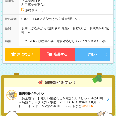
埼玉県川口市
勤務地
川口駅から車7分
素材系メーカー
9:00～17:00 ※表記のうち実働7時間です。
勤務時間
長期【ご応募から1週間以内(最短2日目)のスピード就業が可能】
期間
即日～
日払いOK
/
履歴書不要
/
電話対応なし
/
パソコンスキル不要
特徴
気になる！
応募する
詳細へ
編集部イチオシ
【完全在宅！】難しい業務なし＆電話なし！ゆっくりの11時
～時短＊データ入力・事務、＜SEKAI NO OWARI＊8月15
日・16日＞ドーム公演のサポートバイトなど
(8/7UP!)