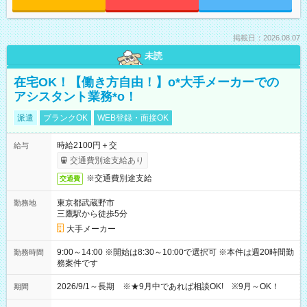
掲載日：2026.08.07
未読
在宅OK！【働き方自由！】o*大手メーカーでの
アシスタント業務*o！
派遣
ブランクOK
WEB登録・面接OK
時給2100円＋交
給与
交通費別途支給あり
※交通費別途支給
交通費
東京都武蔵野市
勤務地
三鷹駅から徒歩5分
大手メーカー
9:00～14:00 ※開始は8:30～10:00で選択可 ※本件は週20時間勤
勤務時間
務案件です
2026/9/1～長期 ※★9月中であれば相談OK! ※9月～OK！
期間