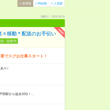
新着順
時給順
人気順
掲載日：2026.08.05
NEW
て楽々移動＊配送のお手伝い
登録・面接OK
不要でスグお仕事スタート！
定あり）
戸田駅から徒歩10分
/
…