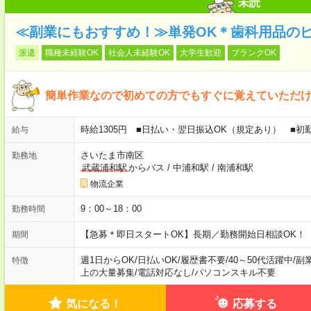
未読
≪副業にもおすすめ！≫単発OK＊歯科用品の
派遣
職種未経験OK
社会人未経験OK
大学生歓迎
ブランクOK
簡単作業なので初めての方でもすぐに覚えていただ
時給1305円 ■日払い・翌日振込OK（規定あり） ■
給与
さいたま市南区
勤務地
武蔵浦和駅
からバス
/
中浦和駅
/
南浦和駅
物流企業
9：00～18：00
勤務時間
【急募＊即日スタートOK】長期／勤務開始日相談OK！
期間
週1日からOK
/
日払いOK
/
履歴書不要
/
40～50代活躍中
/
副
特徴
上の大量募集
/
電話対応なし
/
パソコンスキル不要
気になる！
応募する