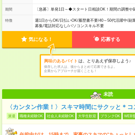
〔急募〕単発1日～◆スタート日相談OK！期間の調整や
期間
週1日からOK
/
日払いOK
/
履歴書不要
/
40～50代活躍中
/
副
特徴
募集
/
電話対応なし
/
パソコンスキル不要
気になる！
応募する
興味のあるバイト
は、とりあえず保存しよう♪
保存した求人は、後からまとめて応募できるよ。
企業からアプローチが届くことも！
未読
〈カンタン作業！〉スキマ時間にサクッと＊コ
派遣
職種未経験OK
社会人未経験OK
大学生歓迎
ブランクOK
WEB
午前中だけ…15時まで…家事のスキマの“ちょっとし