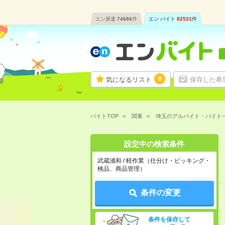
エン派遣
74686
件
エン バイト
82531
件
0
気になるリスト
保存した希
バイトTOP
関東
埼玉のアルバイト・バイト
設定中の検索条件
武蔵浦和 / 軽作業（仕分け・ピッキング・
検品、商品管理）
条件の変更
条件を保存して