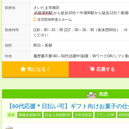
さいたま市南区
勤務地
武蔵浦和駅
から徒歩10分
/
中浦和駅から徒歩12分
/
南浦
住宅型有料老人ホーム
(1)6：30～15：30 (2)7：30～16：30（各休憩60分
勤務時間
ください
即日～長期
期間
履歴書不要
/
40～50代活躍中
/
副業・WワークOK
/
シフト勤
特徴
気になる！
応募する
未読
【60代応援＊日払い可】ギフト向けお菓子の
派遣
職種未経験OK
社会人未経験OK
大学生歓迎
ブランクOK
WEB