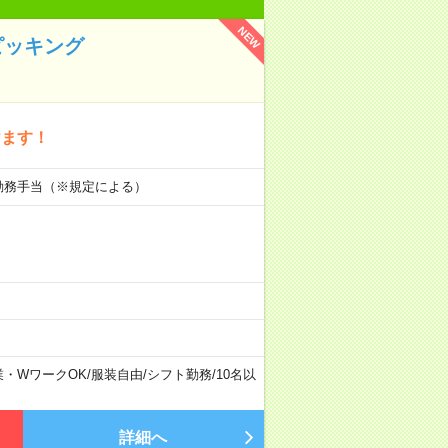
NEW
ピッキング
けます！
初勤務手当（※規定による）
業・WワークOK
/
服装自由
/
シフト勤務
/
10名以
詳細へ