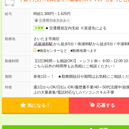
時給1,300円～1,625円
給与
交通費別途支給あり
■ 交通費規定内支給 ※派遣先による
交通費
さいたま市南区
勤務地
武蔵浦和駅
から徒歩5分
/
南浦和駅から徒歩5分
/
中浦和
■物流センターなど ■勤務地選べます
【1日3時間～も相談OK!】 ＜シフト例＞ 9:00～12:00 10:00～1
勤務時間
こちら以外の時間帯もお気軽にご相談ください！
単発1日～！ ★勤務開始日や期間はお気軽にご相談くだ
期間
週1日からOK
/
日払いOK
/
履歴書不要
/
40～50代活躍中
/
副
特徴
上の大量募集
/
電話対応なし
/
パソコンスキル不要
気になる！
応募する