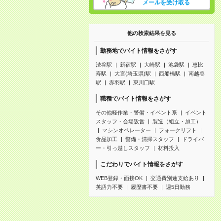
メールを受け取る
他の検索結果を見る
勤務地でバイト情報をさがす
渋谷駅
新宿駅
大崎駅
池袋駅
恵比
寿駅
大宮(埼玉県)駅
西船橋駅
南越谷
駅
赤羽駅
東川口駅
職種でバイト情報をさがす
その他軽作業・警備・イベント系
イベント
スタッフ・会場設営
製造（組立・加工）
マシンオペレーター
フォークリフト
食品加工
警備・清掃スタッフ
ドライバ
ー・引っ越しスタッフ
材料投入
こだわりでバイト情報をさがす
WEB登録・面接OK
交通費別途支給あり
英語力不要
履歴書不要
週5日勤務