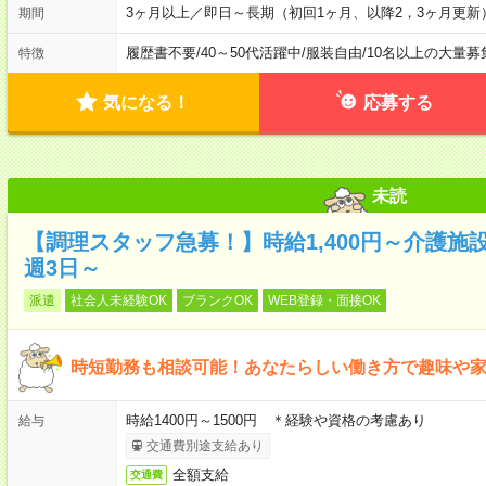
3ヶ月以上／即日～長期（初回1ヶ月、以降2，3ヶ月更新
期間
履歴書不要
/
40～50代活躍中
/
服装自由
/
10名以上の大量募
特徴
気になる！
応募する
未読
【調理スタッフ急募！】時給1,400円～介護
週3日～
派遣
社会人未経験OK
ブランクOK
WEB登録・面接OK
時短勤務も相談可能！あなたらしい働き方で趣味や
時給1400円～1500円 ＊経験や資格の考慮あり
給与
交通費別途支給あり
全額支給
交通費