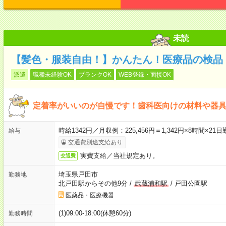
未読
【髪色・服装自由！】かんたん！医療品の検品
派遣
職種未経験OK
ブランクOK
WEB登録・面接OK
定着率がいいのが自慢です！歯科医向けの材料や器
時給1342円／月収例：225,456円＝1,342円×8時間×
給与
交通費別途支給あり
実費支給／当社規定あり。
交通費
埼玉県戸田市
勤務地
北戸田駅からその他9分
/
武蔵浦和駅
/
戸田公園駅
医薬品・医療機器
(1)09:00-18:00(休憩60分)
勤務時間