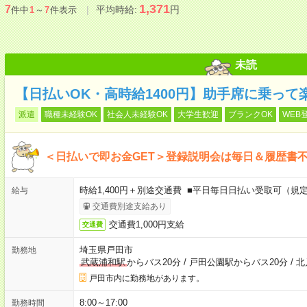
1,371
7
平均時給:
円
件中
1
～
7
件表示
未読
【日払いOK・高時給1400円】助手席に乗っ
派遣
職種未経験OK
社会人未経験OK
大学生歓迎
ブランクOK
WEB
＜日払いで即お金GET＞登録説明会は毎日＆履歴書
時給1,400円＋別途交通費 ■平日毎日日払い受取可（規
給与
交通費別途支給あり
交通費1,000円支給
交通費
埼玉県戸田市
勤務地
武蔵浦和駅
からバス20分
/
戸田公園駅からバス20分
/
北
戸田市内に勤務地があります。
8:00～17:00
勤務時間