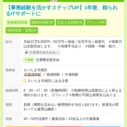
【事務経験を活かすステップUP】1年後、頼られ
るITサポートに
無期雇用派遣
職種未経験OK
社会人未経験OK
ブランクOK
WEB登録・面接OK
月給22万5,000円～50万円＋地域／住宅手当＋残業代 ※残業代
給与
は全額支給します。 ※各種手当あり ※経験・年齢・能力等を
考慮して加給・優遇します。
交通費別途支給あり
交通費全額支給
交通費
さいたま市南区
勤務地
武蔵浦和駅
/
南浦和駅
/
中浦和駅
さいたま市南区にある企業
8：30～17：30（実働8時間） ※勤務時間は就業先により異なる
勤務時間
場合があります。 ◎フレックス勤務が可能な就業先もありま
す。 ◎今よりもさらに働きやすい環境をつくるべく、 働き方
改革に全社をあげて取り組んでいます。
長期（期間を定めない雇用契約を当社と結びます）派遣先が変
期間
わっても雇用は継続！
40～50代活躍中
/
服装自由
/
10名以上の大量募集
特徴