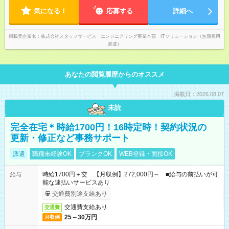
気になる！
応募する
詳細へ
掲載元企業名
株式会社スタッフサービス エンジニアリング事業本部 ITソリューション（無期雇用
派遣）
あなたの閲覧履歴からのオススメ
掲載日：2026.08.07
未読
完全在宅＊時給1700円！16時定時！契約状況の
更新・修正など事務サポート
派遣
職種未経験OK
ブランクOK
WEB登録・面接OK
時給1700円＋交 【月収例】272,000円～ ■給与の前払いが可
給与
能な速払いサービスあり
交通費別途支給あり
交通費支給あり
交通費
25～30万円
月収例