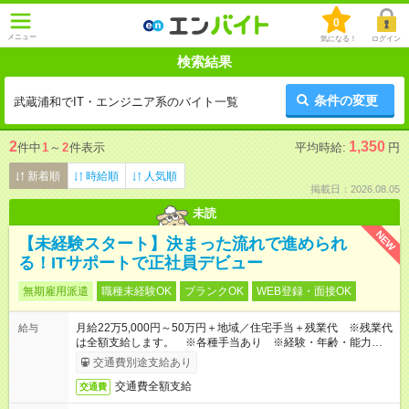
0
メニュー
気になる！
ログイン
検索結果
条件の変更
武蔵浦和でIT・エンジニア系のバイト一覧
2
1,350
件中
1
～
2
件表示
平均時給:
円
新着順
時給順
人気順
掲載日：2026.08.05
未読
NEW
【未経験スタート】決まった流れで進められ
る！ITサポートで正社員デビュー
無期雇用派遣
職種未経験OK
ブランクOK
WEB登録・面接OK
月給22万5,000円～50万円＋地域／住宅手当＋残業代 ※残業代
給与
は全額支給します。 ※各種手当あり ※経験・年齢・能力等を
考慮して加給・優遇します。
交通費別途支給あり
交通費全額支給
交通費