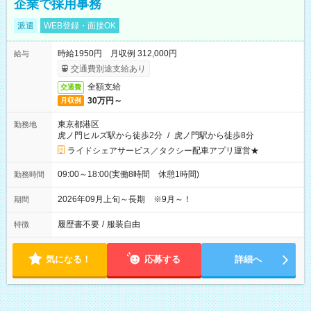
企業で採用事務
派遣
WEB登録・面接OK
時給1950円 月収例 312,000円
給与
交通費別途支給あり
全額支給
交通費
30万円～
月収例
東京都港区
勤務地
虎ノ門ヒルズ駅から徒歩2分
/
虎ノ門駅から徒歩8分
ライドシェアサービス／タクシー配車アプリ運営★
09:00～18:00(実働8時間 休憩1時間)
勤務時間
2026年09月上旬～長期 ※9月～！
期間
履歴書不要
/
服装自由
特徴
気になる！
応募する
詳細へ