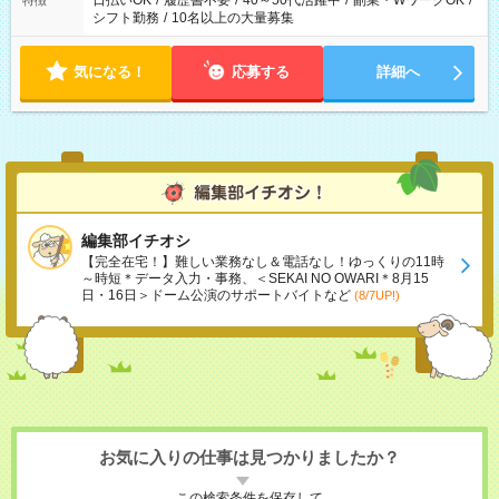
日払いOK
/
履歴書不要
/
40～50代活躍中
/
副業・WワークOK
/
特徴
シフト勤務
/
10名以上の大量募集
気になる！
応募する
詳細へ
編集部イチオシ
【完全在宅！】難しい業務なし＆電話なし！ゆっくりの11時
～時短＊データ入力・事務、＜SEKAI NO OWARI＊8月15
日・16日＞ドーム公演のサポートバイトなど
(8/7UP!)
お気に入りの仕事は見つかりましたか？
この検索条件を保存して