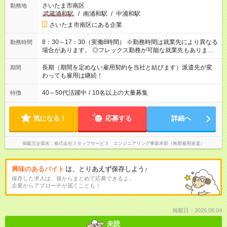
さいたま市南区
勤務地
武蔵浦和駅
/
南浦和駅
/
中浦和駅
さいたま市南区にある企業
8：30～17：30（実働8時間） ※勤務時間は就業先により異なる
勤務時間
場合があります。 ◎フレックス勤務が可能な就業先もありま
す。 ◎今よりもさらに働きやすい環境をつくるべく、 働き方
改革に全社をあげて取り組んでいます。
長期（期間を定めない雇用契約を当社と結びます）派遣先が変
期間
わっても雇用は継続！
40～50代活躍中
/
10名以上の大量募集
特徴
気になる！
応募する
詳細へ
掲載元企業名
株式会社スタッフサービス エンジニアリング事業本部（無期雇用派遣）
興味のあるバイト
は、とりあえず保存しよう♪
保存した求人は、後からまとめて応募できるよ。
企業からアプローチが届くことも！
掲載日：2026.08.04
未読