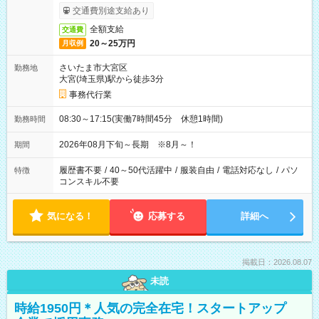
交通費別途支給あり
全額支給
交通費
20～25万円
月収例
さいたま市大宮区
勤務地
大宮(埼玉県)駅から徒歩3分
事務代行業
08:30～17:15(実働7時間45分 休憩1時間)
勤務時間
2026年08月下旬～長期 ※8月～！
期間
履歴書不要
/
40～50代活躍中
/
服装自由
/
電話対応なし
/
パソ
特徴
コンスキル不要
気になる！
応募する
詳細へ
掲載日：2026.08.07
未読
時給1950円＊人気の完全在宅！スタートアップ