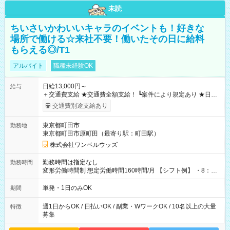
未読
ちいさいかわいいキャラのイベントも！好きな
場所で働ける☆来社不要！働いたその日に給料
もらえる◎/T1
アルバイト
職種未経験OK
日給13,000円～
給与
＋交通費支給 ★交通費全額支給！ ┗案件により規定あり ★日払
いOK！（規定あり） ┗働いたその日に現金GET♪ お仕事後はコ
交通費別途支給あり
ンビニATMから 日払い分を引き落とせます！ 【試用期間】試
用期間なし
東京都町田市
勤務地
東京都町田市原町田（最寄り駅：町田駅）
株式会社ワンベルウッズ
勤務時間は指定なし
勤務時間
変形労働時間制 想定労働時間160時間/月 【シフト例】 ・8：00
～21：00
単発・1日のみOK
期間
週1日からOK / 日払いOK / 副業・WワークOK / 10名以上の大量
特徴
募集