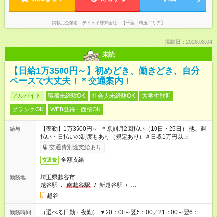
掲載元企業名
テイケイ株式会社 【千葉・埼玉エリア】
掲載日：2026.08.04
未読
【日給1万3500円～】初めどき、働きどき、自分
ペースで大丈夫！＊交通案内！
アルバイト
職種未経験OK
社会人未経験OK
大学生歓迎
ブランクOK
WEB登録・面接OK
【夜勤】1万3500円～ ＊原則月2回払い（10日・25日） 他、週
給与
払い・日払いの制度もあり（規定あり）＃日収1万円以上
交通費別途支給あり
全額支給
交通費
埼玉県越谷市
勤務地
越谷駅
/
南越谷駅
/
新越谷駅
/
…
越谷
（選べる日勤・夜勤） ▼20：00～翌5：00／21：00～翌6：
勤務時間