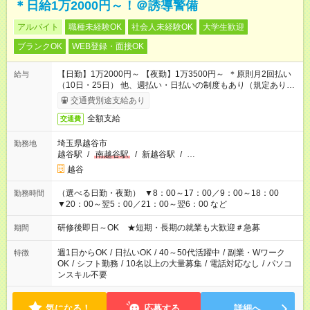
＊日給1万2000円～！＠誘導警備
アルバイト
職種未経験OK
社会人未経験OK
大学生歓迎
ブランクOK
WEB登録・面接OK
【日勤】1万2000円～ 【夜勤】1万3500円～ ＊原則月2回払い
給与
（10日・25日） 他、週払い・日払いの制度もあり（規定あり）
＃日収1万円以上
交通費別途支給あり
全額支給
交通費
埼玉県越谷市
勤務地
越谷駅
/
南越谷駅
/
新越谷駅
/
…
越谷
（選べる日勤・夜勤） ▼8：00～17：00／9：00～18：00
勤務時間
▼20：00～翌5：00／21：00～翌6：00 など
研修後即日～OK ★短期・長期の就業も大歓迎＃急募
期間
週1日からOK
/
日払いOK
/
40～50代活躍中
/
副業・Wワーク
特徴
OK
/
シフト勤務
/
10名以上の大量募集
/
電話対応なし
/
パソコ
ンスキル不要
気になる！
応募する
詳細へ