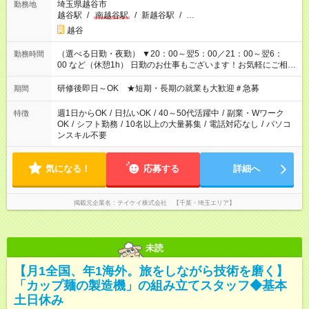
埼玉県越谷市
勤務地
越谷駅
/
南越谷駅
/
新越谷駅
/
…
越谷
（選べる日勤・夜勤） ▼20：00～翌5：00／21：00～翌6：
勤務時間
00 など（休憩1h） 日勤のお仕事もございます！お気軽にご相談
ください！
研修後即日～OK ★短期・長期の就業も大歓迎＃急募
期間
週1日からOK
/
日払いOK
/
40～50代活躍中
/
副業・Wワーク
特徴
OK
/
シフト勤務
/
10名以上の大量募集
/
電話対応なし
/
パソコ
ンスキル不要
気になる！
応募する
詳細へ
掲載元企業名
テイケイ株式会社 【千葉・埼玉エリア】
未読
【月1全国、年1海外。旅をしながら技術を磨く】
「カップ麺の製造機」の組み立てスタッフ◆基本
土日休み