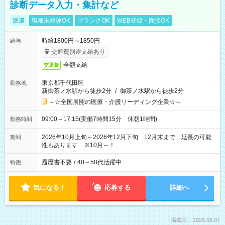
診断データ入力・集計など
派遣
職種未経験OK
ブランクOK
WEB登録・面接OK
時給1800円～1850円
給与
交通費別途支給あり
全額支給
交通費
東京都千代田区
勤務地
新御茶ノ水駅から徒歩2分
/
御茶ノ水駅から徒歩2分
～☆全国展開の医療・介護リーディング企業☆～
09:00～17:15(実働7時間15分 休憩1時間)
勤務時間
2026年10月上旬～2026年12月下旬 12月末まで 延長の可能
期間
性もあります ※10月～！
履歴書不要
/
40～50代活躍中
特徴
気になる！
応募する
詳細へ
掲載日：2026.08.07