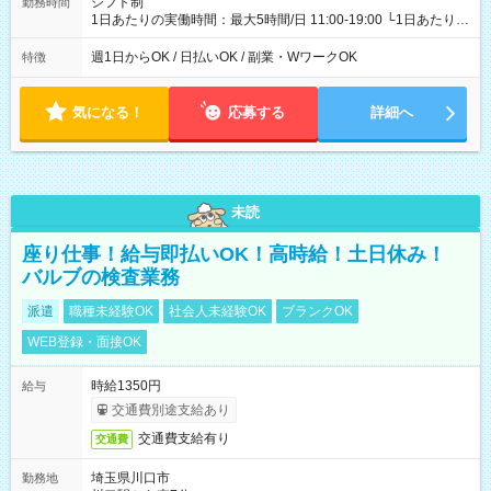
シフト制
勤務時間
1日あたりの実働時間：最大5時間/日 11:00-19:00 └1日あたりの
実働時間：1-5時間 └上記の時間帯内であれば、いつでも勤務可
能！ └平日・土曜日の中で、お好きな曜日でご勤務いただけま
週1日からOK / 日払いOK / 副業・WワークOK
特徴
す！ 【シフト例】 ・11:00～14:00 ・16:30～19:00 ・13:00～
18:00 などのように、自由な働き方が可能なお仕事です！
気になる！
応募する
詳細へ
未読
座り仕事！給与即払いOK！高時給！土日休み！
バルブの検査業務
派遣
職種未経験OK
社会人未経験OK
ブランクOK
WEB登録・面接OK
時給1350円
給与
交通費別途支給あり
交通費支給有り
交通費
埼玉県川口市
勤務地