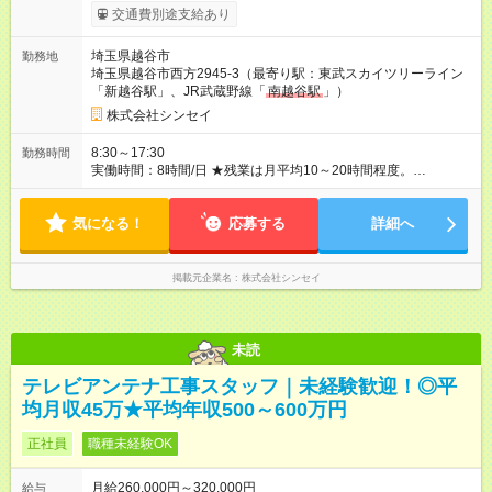
15,000円）を含む。その他、残業代や通勤手当、家族手当など
交通費別途支給あり
も支給します。 ★おトクに海外旅行気分！？
―――――――――――― 全国・海外への出張の際には、交通
埼玉県越谷市
勤務地
費や宿泊費はもちろん、別途「出張手当」も支給します。ご当
埼玉県越谷市西方2945-3（最寄り駅：東武スカイツリーライン
地グルメやお土産にも、気兼ねなくお金を使えますよ。 【試用
「新越谷駅」、JR武蔵野線「
南越谷駅
」）
期間】試用期間あり 試用期間の長さ：6ヶ月 雇用形態、給与は
本採用時と同じです。
株式会社シンセイ
8:30～17:30
勤務時間
実働時間：8時間/日 ★残業は月平均10～20時間程度。
―――――――――――― 納期が落ち着いている時期は定時退
社が基本で、残業ゼロの月も。土日に出勤することもあります
気になる！
が、その際は平日に代休を取得可能です。しっかり稼ぎたい方
応募する
詳細へ
は、代休を取らずに休日出勤手当をもらってもOK。希望に合わ
せて選べます。
掲載元企業名
株式会社シンセイ
未読
テレビアンテナ工事スタッフ｜未経験歓迎！◎平
均月収45万★平均年収500～600万円
正社員
職種未経験OK
月給260,000円～320,000円
給与