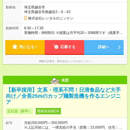
29万円＋時間外勤務手当＋賞与 600万円／30代・管理職／月給
埼玉県越谷市
勤務地
38万円＋時間外勤務手当＋賞与 750万円／40代・統括マネージ
埼玉県越谷市南越谷2－9－42
ャー／月給45万円＋賞与 【試用期間】試用期間あり 試用期間の
長さ：6ヶ月 雇用形態、給与は本採用時と同じです。
株式会社レンタルのニッケン
8:30～17:30
勤務時間
実働時間：8時間/日 ※残業は月平均20～30時間です（残業手当
は全額支給）。
気になる！
応募する
詳細へ
掲載元企業名
株式会社レンタルのニッケン
未読
【新卒採用】文系・理系不問！日清食品など大手
向け／全長25mのカップ麺製造機を作るエンジニ
ア
正社員（新卒）
職種未経験OK
月給200,000円～350,000円
給与
※上記月給には、一律支給の手当（皆勤：15,000円、住宅：