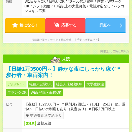
週1日からOK
/
日払いOK
/
40～50代活躍中
/
副業・Wワーク
特徴
OK
/
シフト勤務
/
10名以上の大量募集
/
電話対応なし
/
パソコ
ンスキル不要
気になる！
応募する
詳細へ
掲載元企業名
テイケイ株式会社 【千葉・埼玉エリア】
掲載日：2026.08.05
未読
【日給1万3500円～】静かな夜にしっかり稼ぐ＊
歩行者・車両案内！
アルバイト
職種未経験OK
社会人未経験OK
大学生歓迎
ブランクOK
WEB登録・面接OK
【夜勤】1万3500円～ ＊原則月2回払い（10日・25日） 他、週
給与
払い・日払いの制度もあり（規定あり）＃日収1万円以上
交通費別途支給あり
全額支給
交通費