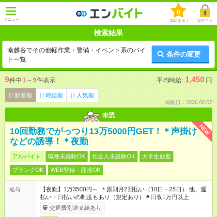
0
メニュー
気になる！
ログイン
検索結果
南越谷でその他軽作業・警備・イベント系のバイ
条件の変更
ト一覧
9
1,450
件中
1
～
9
件表示
平均時給:
円
新着順
時給順
人気順
掲載日：2026.08.07
未読
NEW
10回勤務でがっつり13万5000円GET！＊声掛け
などの誘導！＊夜勤
アルバイト
職種未経験OK
社会人未経験OK
大学生歓迎
ブランクOK
WEB登録・面接OK
【夜勤】1万3500円～ ＊原則月2回払い（10日・25日） 他、週
給与
払い・日払いの制度もあり（規定あり）＃日収1万円以上
交通費別途支給あり