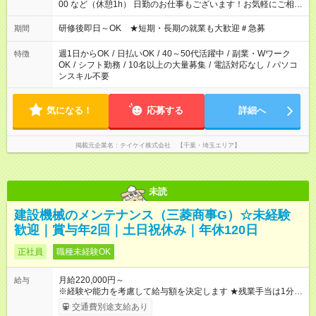
00 など（休憩1h） 日勤のお仕事もございます！お気軽にご相談
ください！
研修後即日～OK ★短期・長期の就業も大歓迎＃急募
期間
週1日からOK
/
日払いOK
/
40～50代活躍中
/
副業・Wワーク
特徴
OK
/
シフト勤務
/
10名以上の大量募集
/
電話対応なし
/
パソコ
ンスキル不要
気になる！
応募する
詳細へ
掲載元企業名
テイケイ株式会社 【千葉・埼玉エリア】
未読
建設機械のメンテナンス（三菱商事G）☆未経験
歓迎｜賞与年2回｜土日祝休み｜年休120日
正社員
職種未経験OK
月給220,000円～
給与
※経験や能力を考慮して給与額を決定します ★残業手当は1分単
位で全額支給します。 ★月給のほか、各種手当や賞与（年2回）
交通費別途支給あり
も充実しています。 年収例 ￣￣￣ 500万円／30代・主任／月給