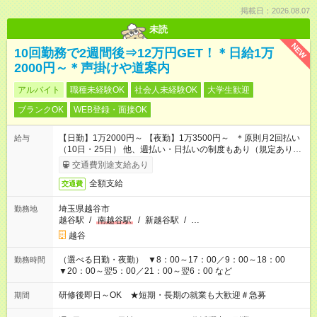
掲載日：2026.08.07
未読
NEW
10回勤務で2週間後⇒12万円GET！＊日給1万
2000円～＊声掛けや道案内
アルバイト
職種未経験OK
社会人未経験OK
大学生歓迎
ブランクOK
WEB登録・面接OK
【日勤】1万2000円～ 【夜勤】1万3500円～ ＊原則月2回払い
給与
（10日・25日） 他、週払い・日払いの制度もあり（規定あり）
＃日収1万円以上
交通費別途支給あり
全額支給
交通費
埼玉県越谷市
勤務地
越谷駅
/
南越谷駅
/
新越谷駅
/
…
越谷
（選べる日勤・夜勤） ▼8：00～17：00／9：00～18：00
勤務時間
▼20：00～翌5：00／21：00～翌6：00 など
研修後即日～OK ★短期・長期の就業も大歓迎＃急募
期間