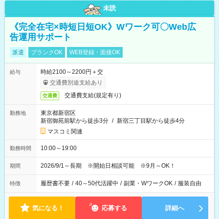
未読
《完全在宅×時短日短OK》Wワーク可〇Web広
告運用サポート
派遣
ブランクOK
WEB登録・面接OK
時給2100～2200円＋交
給与
交通費別途支給あり
交通費支給(規定有り)
交通費
東京都新宿区
勤務地
新宿御苑前駅から徒歩3分
/
新宿三丁目駅から徒歩4分
マスコミ関連
10:00～19:00
勤務時間
2026/9/1～長期 ※開始日相談可能 ※9月～OK！
期間
履歴書不要
/
40～50代活躍中
/
副業・WワークOK
/
服装自由
特徴
気になる！
応募する
詳細へ