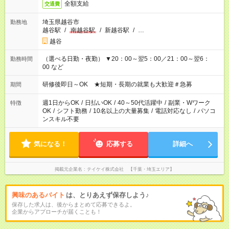
全額支給
交通費
埼玉県越谷市
勤務地
越谷駅
/
南越谷駅
/
新越谷駅
/
…
越谷
（選べる日勤・夜勤） ▼20：00～翌5：00／21：00～翌6：
勤務時間
00 など
研修後即日～OK ★短期・長期の就業も大歓迎＃急募
期間
週1日からOK
/
日払いOK
/
40～50代活躍中
/
副業・Wワーク
特徴
OK
/
シフト勤務
/
10名以上の大量募集
/
電話対応なし
/
パソコ
ンスキル不要
気になる！
応募する
詳細へ
掲載元企業名
テイケイ株式会社 【千葉・埼玉エリア】
興味のあるバイト
は、とりあえず保存しよう♪
保存した求人は、後からまとめて応募できるよ。
企業からアプローチが届くことも！