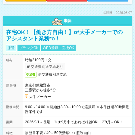
掲載日：2026.08.07
未読
在宅OK！【働き方自由！】o*大手メーカーでの
アシスタント業務*o！
派遣
ブランクOK
WEB登録・面接OK
時給2100円＋交
給与
交通費別途支給あり
※交通費別途支給
交通費
東京都武蔵野市
勤務地
三鷹駅から徒歩5分
大手メーカー
9:00～14:00 ※開始は8:30～10:00で選択可 ※本件は週20時間勤
勤務時間
務案件です
2026/9/1～長期 ※★9月中であれば相談OK! ※9月～OK！
期間
履歴書不要
/
40～50代活躍中
/
服装自由
特徴