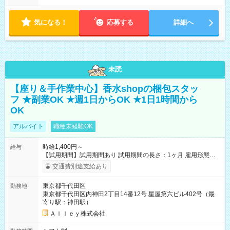
気になる！
応募する
詳細へ
未読
【座り＆手作業中心】香水shopの梱包スタッ
フ ★副業OK ★週1日からOK ★1日1時間から
OK
アルバイト
職種未経験OK
時給1,400円～
給与
【試用期間】試用期間あり 試用期間の長さ：1ヶ月 雇用形態、
給与は本採用時と同じです。
交通費別途支給あり
東京都千代田区
勤務地
東京都千代田区内神田2丁目14番12号 星屋第六ビル402号（最
寄り駅：神田駅）
Ａｌｌｅｙ株式会社