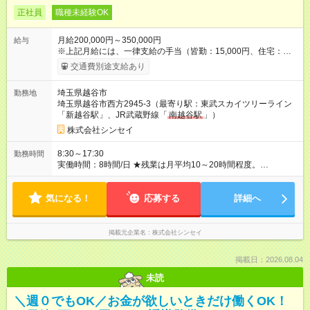
正社員
職種未経験OK
月給200,000円～350,000円
給与
※上記月給には、一律支給の手当（皆勤：15,000円、住宅：
15,000円）を含む。その他、残業代や通勤手当、家族手当など
交通費別途支給あり
も支給します。 ★おトクに海外旅行気分！？
―――――――――――― 全国・海外への出張の際には、交通
埼玉県越谷市
勤務地
費や宿泊費はもちろん、別途「出張手当」も支給します。ご当
埼玉県越谷市西方2945-3（最寄り駅：東武スカイツリーライン
地グルメやお土産にも、気兼ねなくお金を使えますよ。 【試用
「新越谷駅」、JR武蔵野線「
南越谷駅
」）
期間】試用期間あり 試用期間の長さ：6ヶ月 雇用形態、給与は
本採用時と同じです。
株式会社シンセイ
8:30～17:30
勤務時間
実働時間：8時間/日 ★残業は月平均10～20時間程度。
―――――――――――― 納期が落ち着いている時期は定時退
社が基本で、残業ゼロの月も。土日に出勤することもあります
気になる！
が、その際は平日に代休を取得可能です。しっかり稼ぎたい方
応募する
詳細へ
は、代休を取らずに休日出勤手当をもらってもOK。希望に合わ
せて選べます。
掲載元企業名
株式会社シンセイ
掲載日：2026.08.04
未読
＼週０でもOK／お金が欲しいときだけ働くOK！