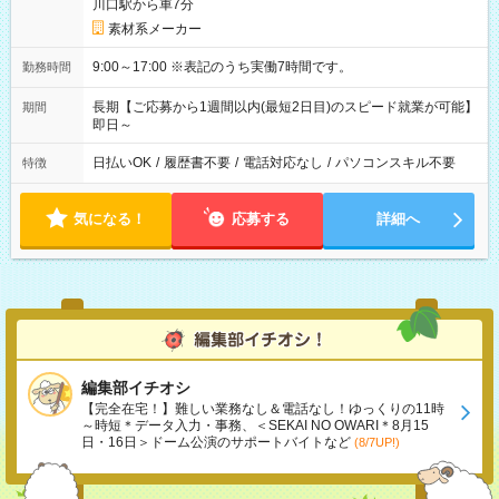
川口駅から車7分
素材系メーカー
9:00～17:00 ※表記のうち実働7時間です。
勤務時間
長期【ご応募から1週間以内(最短2日目)のスピード就業が可能】
期間
即日～
日払いOK
/
履歴書不要
/
電話対応なし
/
パソコンスキル不要
特徴
気になる！
応募する
詳細へ
編集部イチオシ
【完全在宅！】難しい業務なし＆電話なし！ゆっくりの11時
～時短＊データ入力・事務、＜SEKAI NO OWARI＊8月15
日・16日＞ドーム公演のサポートバイトなど
(8/7UP!)