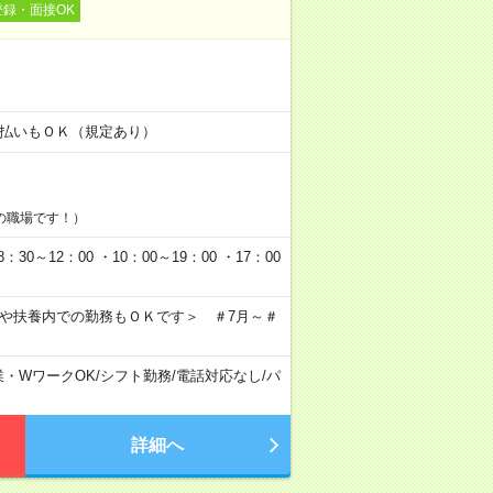
登録・面接OK
！
金日払いもＯＫ（規定あり）
の職場です！）
0～12：00 ・10：00～19：00 ・17：00
クや扶養内での勤務もＯＫです＞ ＃7月～＃
業・WワークOK
/
シフト勤務
/
電話対応なし
/
パ
詳細へ