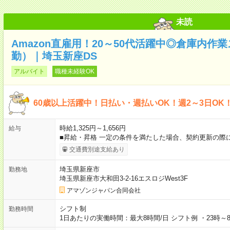
未読
Amazon直雇用！20～50代活躍中◎倉庫内作
勤）｜埼玉新座DS
アルバイト
職種未経験OK
60歳以上活躍中！日払い・週払いOK！週2～3日OK
時給1,325円～1,656円
給与
■昇給・昇格 一定の条件を満たした場合、契約更新の際
交通費別途支給あり
埼玉県新座市
勤務地
埼玉県新座市大和田3-2-16エスロジWest3F
アマゾンジャパン合同会社
シフト制
勤務時間
1日あたりの実働時間：最大8時間/日 シフト例 ・23時～