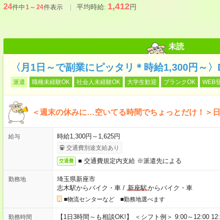
1,412
24
平均時給:
円
件中
1
～
24
件表示
未読
〈月1日～で副業にピッタリ＊時給1,300円～
派遣
職種未経験OK
社会人未経験OK
大学生歓迎
ブランクOK
WEB
＜週末の休みに…空いてる時間でちょっとだけ！＞
時給1,300円～1,625円
給与
交通費別途支給あり
■ 交通費規定内支給 ※派遣先による
交通費
埼玉県新座市
勤務地
志木駅からバイク・車
/
新座駅
からバイク・車
■物流センターなど ■勤務地選べます
【1日3時間～も相談OK!】 ＜シフト例＞ 9:00～12:00 12:00～1
勤務時間