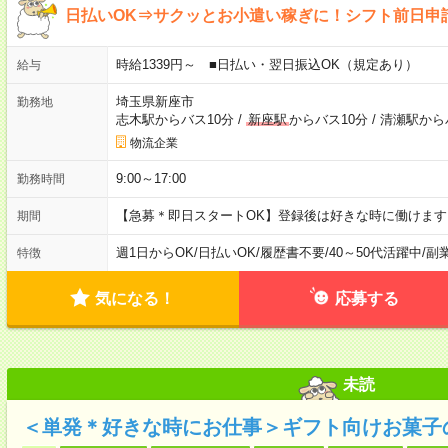
日払いOK⇒サクッとお小遣い稼ぎに！シフト前日申
時給1339円～ ■日払い・翌日振込OK（規定あり）
給与
埼玉県新座市
勤務地
志木駅からバス10分
/
新座駅
からバス10分
/
清瀬駅から
物流企業
9:00～17:00
勤務時間
【急募＊即日スタートOK】登録後は好きな時に働けま
期間
週1日からOK
/
日払いOK
/
履歴書不要
/
40～50代活躍中
/
副
特徴
気になる！
応募する
未読
＜単発＊好きな時にお仕事＞ギフト向けお菓子