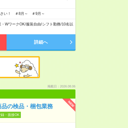
さい！ ＃8月～ ＃9月～
業・WワークOK
/
服装自由
/
シフト勤務
/
10名以
詳細へ
掲載日：2026.08.06
NEW
商品の検品・梱包業務
登録・面接OK