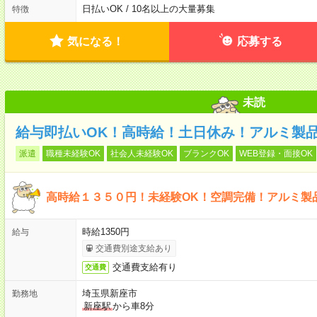
日払いOK / 10名以上の大量募集
特徴
気になる！
応募する
未読
給与即払いOK！高時給！土日休み！アルミ製
派遣
職種未経験OK
社会人未経験OK
ブランクOK
WEB登録・面接OK
高時給１３５０円！未経験OK！空調完備！アルミ製
時給1350円
給与
交通費別途支給あり
交通費支給有り
交通費
埼玉県新座市
勤務地
新座駅
から車8分