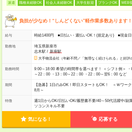
派遣
職種未経験OK
社会人未経験OK
大学生歓迎
ブランクOK
WEB
負担が少なめ！“しんどくない”軽作業多数あります
時給1400円 ■日払い・週払いOK！(規定あり) ■現
給与
埼玉県新座市
勤務地
志木駅
/
新座駅
大手物流会社（年齢不問／「無理なく続けられる」と好評
9:00～18:00 希望の時間帯を選べます！ ＜シフト例＞ ・8：3
勤務時間
～22：00 ・13：00～22：00 ・22：00～翌6：00 など
【急募】1日のみOK！即日スタートもOK！ ＜Ｗワー
期間
8月～
週1日からOK
/
日払いOK
/
履歴書不要
/
40～50代活躍中
/
副
特徴
ソコンスキル不要
気になる！
応募する