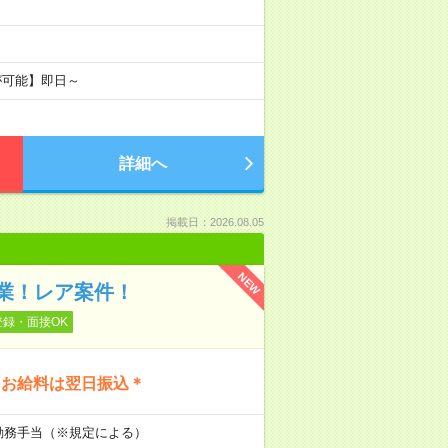
が可能】即日～
詳細へ
掲載日：2026.08.05
NEW
業！レア案件！
登録・面接OK
！お給料は翌日振込＊
初勤務手当（※規定による）