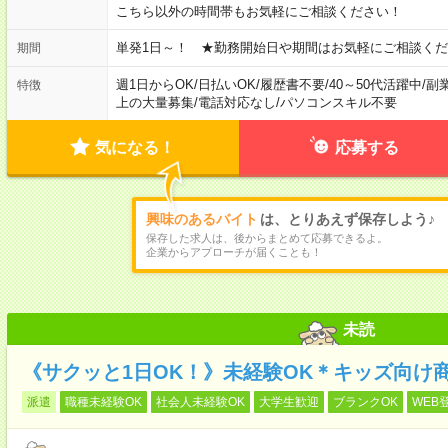
こちら以外の時間帯もお気軽にご相談ください！
単発1日～！ ★勤務開始日や期間はお気軽にご相談くだ
期間
週1日からOK
/
日払いOK
/
履歴書不要
/
40～50代活躍中
/
副
特徴
上の大量募集
/
電話対応なし
/
パソコンスキル不要
気になる！
応募する
興味のあるバイト
は、とりあえず保存しよう♪
保存した求人は、後からまとめて応募できるよ。
企業からアプローチが届くことも！
未読
《サクッと1日OK！》未経験OK＊キッズ向け
派遣
職種未経験OK
社会人未経験OK
大学生歓迎
ブランクOK
WEB