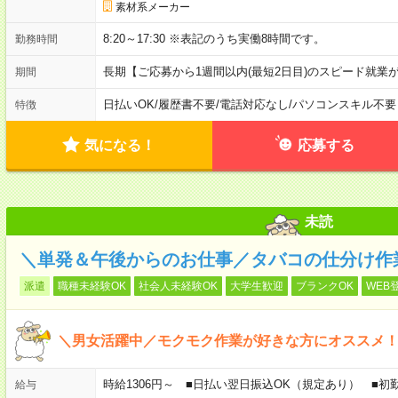
素材系メーカー
8:20～17:30 ※表記のうち実働8時間です。
勤務時間
長期【ご応募から1週間以内(最短2日目)のスピード就業
期間
日払いOK
/
履歴書不要
/
電話対応なし
/
パソコンスキル不要
特徴
気になる！
応募する
未読
＼単発＆午後からのお仕事／タバコの仕分け作
派遣
職種未経験OK
社会人未経験OK
大学生歓迎
ブランクOK
WEB
＼男女活躍中／モクモク作業が好きな方にオススメ
時給1306円～ ■日払い翌日振込OK（規定あり） ■
給与