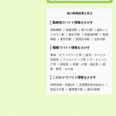
他の検索結果を見る
勤務地でバイト情報をさがす
西船橋駅
南越谷駅
東川口駅
越谷レイ
クタウン駅
新松戸駅
武蔵浦和駅
南浦
和駅
東所沢駅
西国分寺駅
北府中駅
職種でバイト情報をさがす
事務・オフィスワーク系
販売・サービス・
営業系
クリエイティブ系
IT・エンジニ
ア系
技術系
医療・介護・福祉系
調
査・教育・その他
こだわりでバイト情報をさがす
WEB登録・面接OK
交通費別途支給あり
英語力不要
履歴書不要
週5日勤務