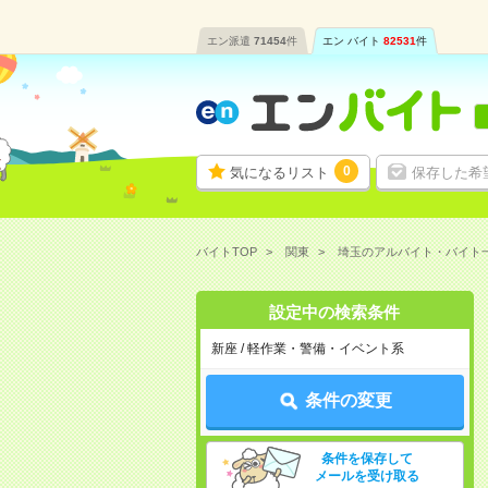
エン派遣
71454
件
エン バイト
82531
件
0
気になるリスト
保存した希
バイトTOP
関東
埼玉のアルバイト・バイト
設定中の検索条件
新座 / 軽作業・警備・イベント系
条件の変更
条件を保存して
メールを受け取る