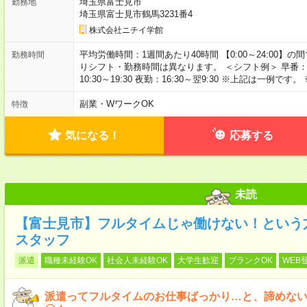
埼玉県富士見市
勤務地
埼玉県富士見市鶴馬3231番4
株式会社ニチイ学館
平均労働時間：1週間あたり40時間 【0:00～24:00
勤務時間
りシフト・勤務時間は異なります。 ＜シフト例＞ 早番：7:30～
10:30～19:30 夜勤：16:30～翌9:30 ※上記は一
副業・WワークOK
特徴
気になる！
応募する
未読
【富士見市】フルタイムじゃ働けない！という
スタッフ
派遣
職種未経験OK
社会人未経験OK
大学生歓迎
ブランクOK
WEB
派遣ってフルタイムのお仕事ばっかり…と、諦めな