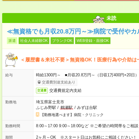
未読
≪無資格でも月収20.8万円～≫病院で受付や
派遣
社会人未経験OK
ブランクOK
WEB登録・面接OK
＜履歴書＆来社不要＞無資格OK！医療行為や介助は
時給1300円～ ■月収20.8万円～（日収1万400円×20日）
給与
交通費別途支給あり
交通費規定内支給
交通費
埼玉県富士見市
勤務地
ふじみ野駅
/
鶴瀬駅
/
みずほ台駅
【勤務地選べます】病院・クリニック
8:00～17:00 9:00～18:00など ※ご希望の時間帯をご
勤務時間
2ヶ月～OK ※スタート日はお気軽にご相談ください！
期間