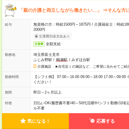
「親の介護と両立しながら働きたい…」 ⇒そんな方
無資格の方：時給1500円～1875円 / 介護福祉士：時給180
給与
2000円
交通費別途支給あり
全額支給
交通費
埼玉県富士見市
勤務地
ふじみ野駅
/
鶴瀬駅
/
みずほ台駅
介護施設 ★自宅近くの施設など、ご希望に合わせてご紹
【シフト例】 07:00～16:00 09:00～18:00 17:00
勤務時間
ください！
即日～2ヶ月以上
期間
日払いOK
/
履歴書不要
/
40～50代活躍中
/
シフト勤務
/
10名
特徴
ル不要
気になる！
応募する