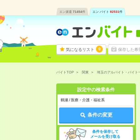
エン派遣
71454
件
エン バイト
82531
件
0
気になるリスト
保存した希
バイトTOP
関東
埼玉のアルバイト・バイト
設定中の検索条件
鶴瀬 / 医療・介護・福祉系
条件の変更
条件を保存して
メールを受け取る