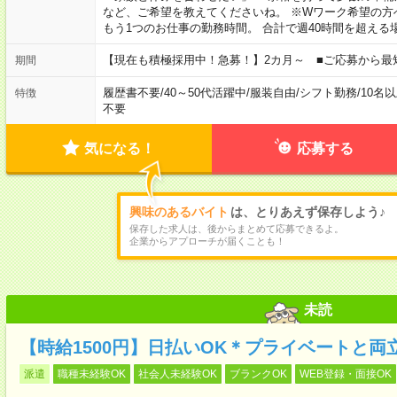
など、ご希望を教えてくださいね。 ※Wワーク希望の方
もう1つのお仕事の勤務時間。 合計で週40時間を超える
【現在も積極採用中！急募！】2カ月～ ■ご応募から最
期間
履歴書不要
/
40～50代活躍中
/
服装自由
/
シフト勤務
/
10名
特徴
不要
気になる！
応募する
興味のあるバイト
は、とりあえず保存しよう♪
保存した求人は、後からまとめて応募できるよ。
企業からアプローチが届くことも！
未読
【時給1500円】日払いOK＊プライベートと両
派遣
職種未経験OK
社会人未経験OK
ブランクOK
WEB登録・面接OK