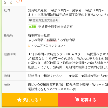
〇！
無資格未経験：時給1600円～ 経験者：時給1800円
給与
ます）※稼働開始時は手続き完了次第のお支払いとなり
交通費別途支給あり
交通費全額支給※規定有
交通費
埼玉県富士見市
勤務地
ふじみ野駅
/
鶴瀬駅
/
みずほ台駅
＜シニア向けマンション＞
★1日6時間～の時短シフトOK ★スタート時間選べます！ 7:00～16
勤務時間
ど 残業なし！ ※Wワークの場合、他のお仕事と合わせ週
に基づき、週20時間以上勤務は社会保険への加入対象と
則禁止）により、短時間・短期間の就業はご案内が難し
開始日はご相談ください！ ★急募 ★職場が気に入れ
期間
日払いOK
/
履歴書不要
/
40～50代活躍中
/
副業・WワークO
特徴
電話対応なし
/
パソコンスキル不要
気になる！
応募する