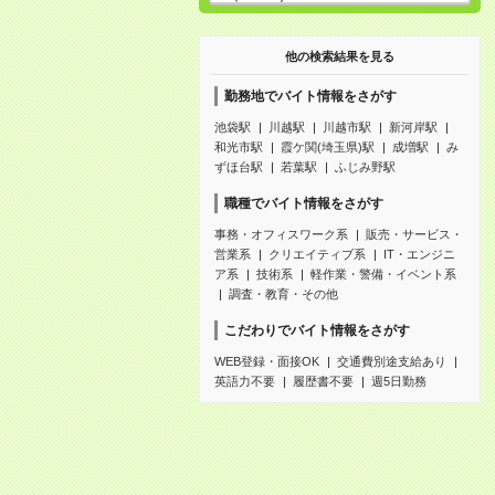
他の検索結果を見る
勤務地でバイト情報をさがす
池袋駅
川越駅
川越市駅
新河岸駅
和光市駅
霞ケ関(埼玉県)駅
成増駅
み
ずほ台駅
若葉駅
ふじみ野駅
職種でバイト情報をさがす
事務・オフィスワーク系
販売・サービス・
営業系
クリエイティブ系
IT・エンジニ
ア系
技術系
軽作業・警備・イベント系
調査・教育・その他
こだわりでバイト情報をさがす
WEB登録・面接OK
交通費別途支給あり
英語力不要
履歴書不要
週5日勤務