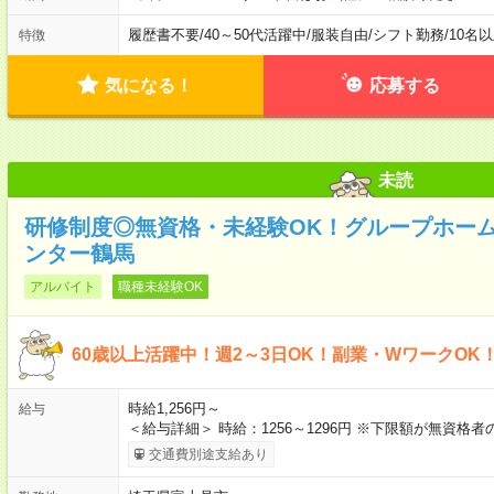
履歴書不要
/
40～50代活躍中
/
服装自由
/
シフト勤務
/
10名
特徴
気になる！
応募する
未読
研修制度◎無資格・未経験OK！グループホー
ンター鶴馬
アルバイト
職種未経験OK
60歳以上活躍中！週2～3日OK！副業・WワークOK
時給1,256円～
給与
＜給与詳細＞ 時給：1256～1296円 ※下限額が無資格
交通費別途支給あり