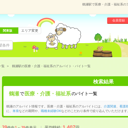
鶴瀬駅で医療・介護・福祉系の
会員登録
エリア変更
関東版
望条件
一覧
鶴瀬駅の医療・介護・福祉系のアルバイト・バイト一覧
検索結果
鶴瀬
医療・介護・福祉系
で
のバイト一覧
鶴瀬のアルバイト情報です。医療・介護・福祉系のアルバイトには、
介護関連
、
看護
に、
単発
などの期間や、
職種未経験OK
などのこだわり条件で絞り込んでいただけます
1,407
39
平均時給:
円
件中
1
～
39
件表示