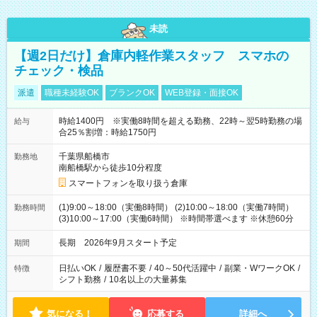
未読
【週2日だけ】倉庫内軽作業スタッフ スマホの
チェック・検品
派遣
職種未経験OK
ブランクOK
WEB登録・面接OK
時給1400円 ※実働8時間を超える勤務、22時～翌5時勤務の場
給与
合25％割増：時給1750円
千葉県船橋市
勤務地
南船橋駅から徒歩10分程度
スマートフォンを取り扱う倉庫
(1)9:00～18:00（実働8時間） (2)10:00～18:00（実働7時間）
勤務時間
(3)10:00～17:00（実働6時間） ※時間帯選べます ※休憩60分
長期 2026年9月スタート予定
期間
日払いOK
/
履歴書不要
/
40～50代活躍中
/
副業・WワークOK
/
特徴
シフト勤務
/
10名以上の大量募集
気になる！
応募する
詳細へ