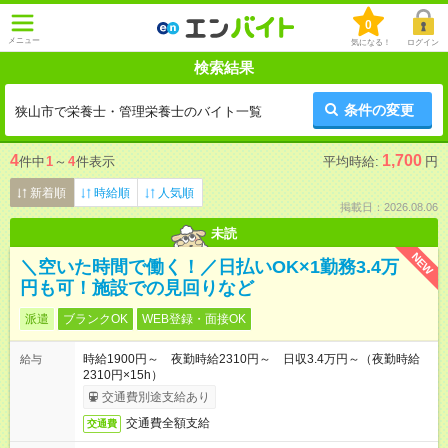
0
メニュー
気になる！
ログイン
検索結果
条件の変更
狭山市で栄養士・管理栄養士のバイト一覧
4
1,700
件中
1
～
4
件表示
平均時給:
円
新着順
時給順
人気順
掲載日：2026.08.06
未読
NEW
＼空いた時間で働く！／日払いOK×1勤務3.4万
円も可！施設での見回りなど
派遣
ブランクOK
WEB登録・面接OK
時給1900円～ 夜勤時給2310円～ 日収3.4万円～（夜勤時給
給与
2310円×15h）
交通費別途支給あり
交通費全額支給
交通費