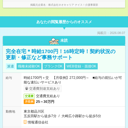
掲載元企業名
株式会社ネオキャリア ナイス！介護事業部
あなたの閲覧履歴からのオススメ
掲載日：2026.08.07
未読
完全在宅＊時給1700円！16時定時！契約状況の
更新・修正など事務サポート
派遣
職種未経験OK
ブランクOK
WEB登録・面接OK
時給1700円＋交 【月収例】272,000円～ ■給与の前払いが可
給与
能な速払いサービスあり
交通費別途支給あり
交通費支給あり
交通費
25～30万円
月収例
東京都品川区
勤務地
五反田駅から徒歩7分
/
大崎広小路駅から徒歩5分
情報通信会社