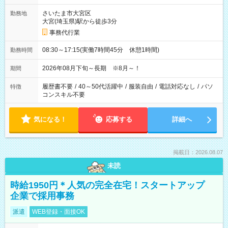
さいたま市大宮区
勤務地
大宮(埼玉県)駅から徒歩3分
事務代行業
08:30～17:15(実働7時間45分 休憩1時間)
勤務時間
2026年08月下旬～長期 ※8月～！
期間
履歴書不要
/
40～50代活躍中
/
服装自由
/
電話対応なし
/
パソ
特徴
コンスキル不要
気になる！
応募する
詳細へ
掲載日：2026.08.07
未読
時給1950円＊人気の完全在宅！スタートアップ
企業で採用事務
派遣
WEB登録・面接OK