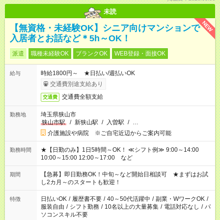
未読
NEW
【無資格・未経験OK】シニア向けマンションで
入居者とお話など＊5h～OK！
派遣
職種未経験OK
ブランクOK
WEB登録・面接OK
時給1800円～ ★日払い/週払いOK
給与
交通費別途支給あり
交通費全額支給
交通費
埼玉県狭山市
勤務地
狭山市駅
/
新狭山駅
/
入曽駅
/
…
介護施設や病院 ※ご自宅近辺からご案内可能
★【日勤のみ】1日5時間～OK！ ≪シフト例≫ 9:00～14:00
勤務時間
10:00～15:00 12:00～17:00 など
【急募】即日勤務OK！中旬～など開始日相談可 ★まずはお試
期間
し2カ月～のスタートも歓迎！
日払いOK
/
履歴書不要
/
40～50代活躍中
/
副業・WワークOK
/
特徴
服装自由
/
シフト勤務
/
10名以上の大量募集
/
電話対応なし
/
パ
ソコンスキル不要