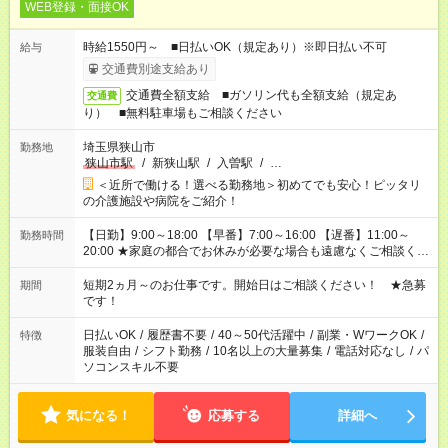
WEB登録・面接OK
時給1550円～ ■日払いOK（規定あり）※即日払い不可
給与
交通費別途支給あり
交通費全額支給 ■ガソリン代も全額支給（規定あ
交通費
り） ■無料駐車場もご相談ください
埼玉県狭山市
勤務地
狭山市駅
/
新狭山駅
/
入曽駅
/
…
＜近所で働ける！選べる勤務地＞初めてでも安心！ピッタリ
の介護施設や病院をご紹介！
【日勤】9:00～18:00 【早番】7:00～16:00 【遅番】11:00～
勤務時間
20:00 ★家庭の都合でお休みが必要な場合も遠慮なくご相談くだ
さい。
短期2ヵ月～のお仕事です。開始日はご相談ください！ ★急募
期間
です！
日払いOK
/
履歴書不要
/
40～50代活躍中
/
副業・WワークOK
/
特徴
服装自由
/
シフト勤務
/
10名以上の大量募集
/
電話対応なし
/
パ
ソコンスキル不要
気になる！
応募する
詳細へ