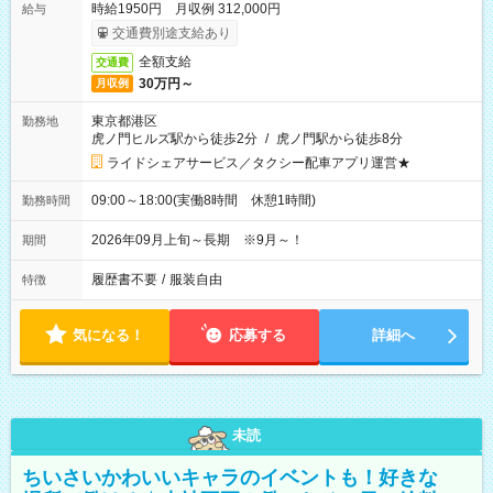
時給1950円 月収例 312,000円
給与
交通費別途支給あり
全額支給
交通費
30万円～
月収例
東京都港区
勤務地
虎ノ門ヒルズ駅から徒歩2分
/
虎ノ門駅から徒歩8分
ライドシェアサービス／タクシー配車アプリ運営★
09:00～18:00(実働8時間 休憩1時間)
勤務時間
2026年09月上旬～長期 ※9月～！
期間
履歴書不要
/
服装自由
特徴
気になる！
応募する
詳細へ
未読
ちいさいかわいいキャラのイベントも！好きな