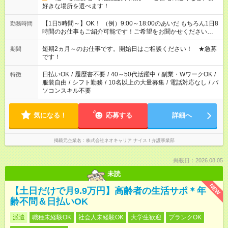
好きな場所を選べます！
【1日5時間～】OK！ （例）9:00～18:00のあいだ もちろん1日8
勤務時間
時間のお仕事もご紹介可能です！ご希望をお聞かせください！
その他の時間帯もあなたのライフスタイルに合わせて お選びい
ただけます！ 【シフト固定もOK】★家庭の都合でお休みが必要
短期2ヵ月～のお仕事です。開始日はご相談ください！ ★急募
期間
な場合も遠慮なくご相談ください。 ※週最低15時間以上の勤務
です！
が必要です
日払いOK
/
履歴書不要
/
40～50代活躍中
/
副業・WワークOK
/
特徴
服装自由
/
シフト勤務
/
10名以上の大量募集
/
電話対応なし
/
パ
ソコンスキル不要
気になる！
応募する
詳細へ
掲載元企業名
株式会社ネオキャリア ナイス！介護事業部
掲載日：2026.08.05
未読
NEW
【土日だけで月9.9万円】高齢者の生活サポ＊年
齢不問＆日払いOK
派遣
職種未経験OK
社会人未経験OK
大学生歓迎
ブランクOK