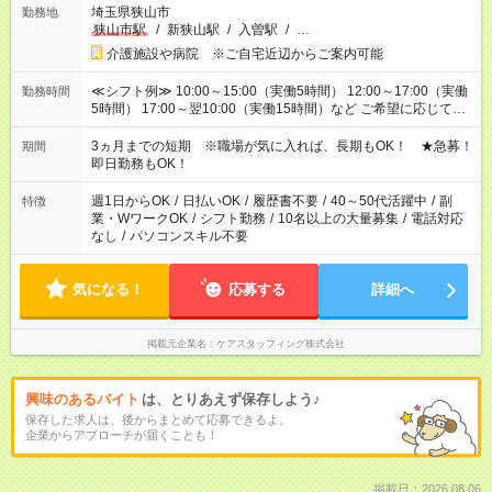
埼玉県狭山市
勤務地
狭山市駅
/
新狭山駅
/
入曽駅
/
…
介護施設や病院 ※ご自宅近辺からご案内可能
≪シフト例≫ 10:00～15:00（実働5時間） 12:00～17:00（実働
勤務時間
5時間） 17:00～翌10:00（実働15時間）など ご希望に応じて、
働く時間は調整できます！ お気軽に担当へ相談ください！
3ヵ月までの短期 ※職場が気に入れば、長期もOK！ ★急募！
期間
即日勤務もOK！
週1日からOK
/
日払いOK
/
履歴書不要
/
40～50代活躍中
/
副
特徴
業・WワークOK
/
シフト勤務
/
10名以上の大量募集
/
電話対応
なし
/
パソコンスキル不要
気になる！
応募する
詳細へ
掲載元企業名
ケアスタッフィング株式会社
興味のあるバイト
は、とりあえず保存しよう♪
保存した求人は、後からまとめて応募できるよ。
企業からアプローチが届くことも！
掲載日：2026.08.06