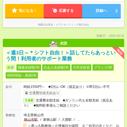
気になる！
応募する
詳細へ
掲載元企業名
ケアスタッフィング株式会社
掲載日：2026.08.05
未読
NEW
＜週3日～＊シフト自由！＞話してたらあっとい
う間！利用者のサポート業務
派遣
職種未経験OK
社会人未経験OK
大学生歓迎
ブランクOK
WEB登録・面接OK
時給1550円～ ■日払いOK（規定あり）※即日払い不可
給与
交通費別途支給あり
交通費全額支給 ■ガソリン代も全額支給（規定あ
交通費
り） ■無料駐車場もご相談ください
埼玉県狭山市
勤務地
狭山市駅
/
新狭山駅
/
入曽駅
/
…
＜選べる勤務地＞介護施設や病院 ※ご自宅の近くなど、お