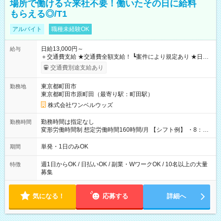
場所で働ける☆来社不要！働いたその日に給料
もらえる◎/T1
アルバイト
職種未経験OK
日給13,000円～
給与
＋交通費支給 ★交通費全額支給！ ┗案件により規定あり ★日払
いOK！（規定あり） ┗働いたその日に現金GET♪ お仕事後はコ
交通費別途支給あり
ンビニATMから 日払い分を引き落とせます！ 【試用期間】試
用期間なし
東京都町田市
勤務地
東京都町田市原町田（最寄り駅：町田駅）
株式会社ワンベルウッズ
勤務時間は指定なし
勤務時間
変形労働時間制 想定労働時間160時間/月 【シフト例】 ・8：00
～21：00
単発・1日のみOK
期間
週1日からOK / 日払いOK / 副業・WワークOK / 10名以上の大量
特徴
募集
気になる！
応募する
詳細へ