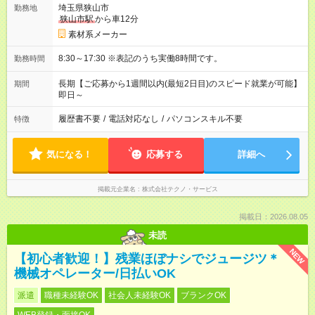
埼玉県狭山市
勤務地
狭山市駅
から車12分
素材系メーカー
8:30～17:30 ※表記のうち実働8時間です。
勤務時間
長期【ご応募から1週間以内(最短2日目)のスピード就業が可能】
期間
即日～
履歴書不要
/
電話対応なし
/
パソコンスキル不要
特徴
気になる！
応募する
詳細へ
掲載元企業名
株式会社テクノ・サービス
掲載日：2026.08.05
未読
NEW
【初心者歓迎！】残業ほぼナシでジュージツ＊
機械オペレーター/日払いOK
派遣
職種未経験OK
社会人未経験OK
ブランクOK