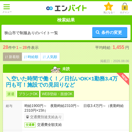
0
メニュー
気になる！
ログイン
検索結果
条件の変更
狭山市で制服ありのバイト一覧
28
1,455
件中
1
～
28
件表示
平均時給:
円
新着順
時給順
人気順
掲載日：2026.08.06
未読
NEW
＼空いた時間で働く！／日払いOK×1勤務3.4万
円も可！施設での見回りなど
派遣
ブランクOK
WEB登録・面接OK
時給1900円～ 夜勤時給2310円～ 日収3.4万円～（夜勤時給
給与
2310円×15h）
交通費別途支給あり
交通費全額支給
交通費