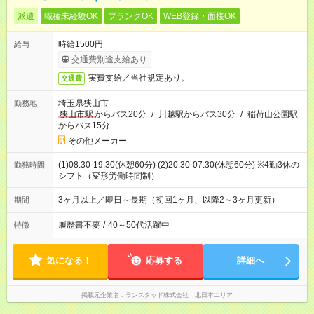
派遣
職種未経験OK
ブランクOK
WEB登録・面接OK
時給1500円
給与
交通費別途支給あり
実費支給／当社規定あり。
交通費
埼玉県狭山市
勤務地
狭山市駅
からバス20分
/
川越駅からバス30分
/
稲荷山公園駅
からバス15分
その他メーカー
(1)08:30-19:30(休憩60分) (2)20:30-07:30(休憩60分) ※4勤3休の
勤務時間
シフト（変形労働時間制）
3ヶ月以上／即日～長期（初回1ヶ月、以降2～3ヶ月更新）
期間
履歴書不要
/
40～50代活躍中
特徴
気になる！
応募する
詳細へ
掲載元企業名
ランスタッド株式会社 北日本エリア