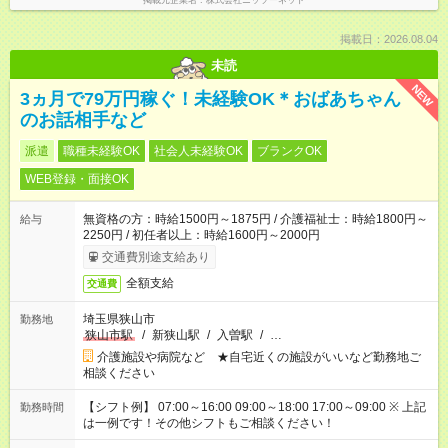
掲載元企業名
株式会社ニッソーネット
掲載日：2026.08.04
未読
NEW
3ヵ月で79万円稼ぐ！未経験OK＊おばあちゃん
のお話相手など
派遣
職種未経験OK
社会人未経験OK
ブランクOK
WEB登録・面接OK
無資格の方：時給1500円～1875円 / 介護福祉士：時給1800円～
給与
2250円 / 初任者以上：時給1600円～2000円
交通費別途支給あり
全額支給
交通費
埼玉県狭山市
勤務地
狭山市駅
/
新狭山駅
/
入曽駅
/
…
介護施設や病院など ★自宅近くの施設がいいなど勤務地ご
相談ください
【シフト例】 07:00～16:00 09:00～18:00 17:00～09:00 ※ 上記
勤務時間
は一例です！その他シフトもご相談ください！