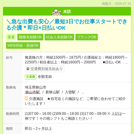
掲載日：2026.07.31
未読
＼急な出費も安心／最短3日でお仕事スタートでき
る介護＊即日×日払いOK
派遣
職種未経験OK
社会人未経験OK
ブランクOK
WEB登録・面接OK
無資格の方：時給1500円～1875円 / 介護福祉士：時給1800円～
給与
2250円 / 初任者以上：時給1600円～2000円 ■日払いOK ■
日収例：1万2000円（時給1500円×8h）
交通費別途支給あり
全額支給
交通費
埼玉県狭山市
勤務地
狭山市駅
/
新狭山駅
/
入曽駅
/
…
介護施設 ★自宅近くの施設など、ご希望に合わせてご紹介
いたします！
(1)07:00～16:00 (2)09:00～18:00 (3)17:00～09:00 ※ 上記は一
勤務時間
例です！その他シフトもご相談ください！
即日～2ヶ月以上
期間