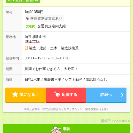
WEB登録・面接OK
時給1350円
給与
交通費別途支給あり
交通費規定内支給
交通費
埼玉県狭山市
勤務地
狭山市駅
製造・建築・土木・製造技術系
08:30～19:30 20:30～07:30
勤務時間
長期でお仕事できる方、大歓迎！
期間
日払いOK
/
履歴書不要
/
シフト勤務
/
電話対応なし
特徴
気になる！
応募する
詳細へ
掲載元企業名
株式会社綜合キャリアオプション 製造事業部（全国）
掲載日：2026.08.05
未読