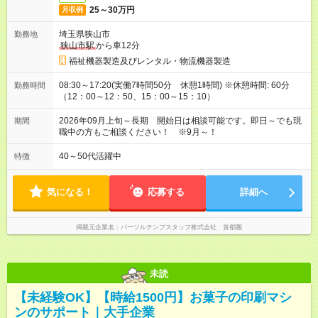
25～30万円
月収例
埼玉県狭山市
勤務地
狭山市駅
から車12分
福祉機器製造及びレンタル・物流機器製造
08:30～17:20(実働7時間50分 休憩1時間) ※休憩時間: 60分
勤務時間
（12：00～12：50、15：00～15：10）
2026年09月上旬～長期 開始日は相談可能です。即日～でも現
期間
職中の方もご相談ください！ ※9月～！
40～50代活躍中
特徴
気になる！
応募する
詳細へ
掲載元企業名
パーソルテンプスタッフ株式会社 首都圏
未読
【未経験OK】【時給1500円】お菓子の印刷マシ
ンのサポート｜大手企業