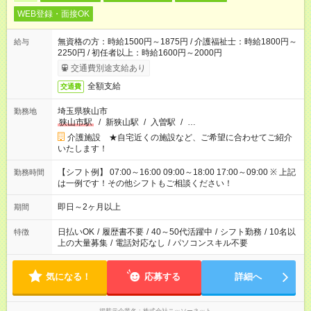
WEB登録・面接OK
無資格の方：時給1500円～1875円 / 介護福祉士：時給1800円～
給与
2250円 / 初任者以上：時給1600円～2000円
交通費別途支給あり
全額支給
交通費
埼玉県狭山市
勤務地
狭山市駅
/
新狭山駅
/
入曽駅
/
…
介護施設 ★自宅近くの施設など、ご希望に合わせてご紹介
いたします！
【シフト例】 07:00～16:00 09:00～18:00 17:00～09:00 ※ 上記
勤務時間
は一例です！その他シフトもご相談ください！
即日～2ヶ月以上
期間
日払いOK
/
履歴書不要
/
40～50代活躍中
/
シフト勤務
/
10名以
特徴
上の大量募集
/
電話対応なし
/
パソコンスキル不要
気になる！
応募する
詳細へ