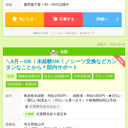
履歴書不要
/
40～50代活躍中
特徴
気になる！
応募する
詳細へ
掲載元企業名
ランスタッド株式会社 北日本エリア
掲載日：2026.08.04
未読
NEW
＼8月～OK！未経験OK！／シーツ交換などカン
タンなことから＊院内サポート
派遣
職種未経験OK
社会人未経験OK
大学生歓迎
ブランクOK
WEB登録・面接OK
無資格未経験：時給1600円～ 経験者：時給1800円～★日払い
給与
／週払い制度あり（月払いも選べます）※稼働開始時は手続き完
了次第のお支払いとなります。
交通費別途支給あり
交通費支給※規定有
交通費
埼玉県狭山市
勤務地