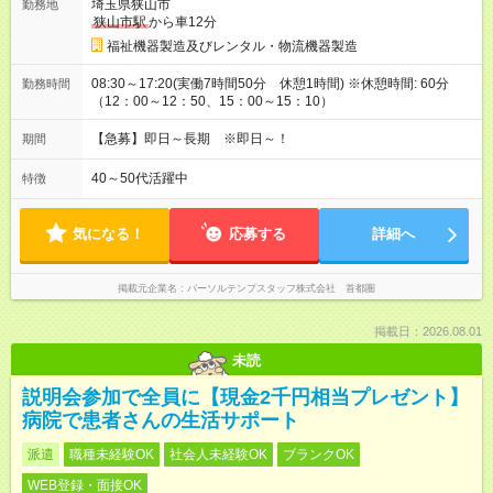
埼玉県狭山市
勤務地
狭山市駅
から車12分
福祉機器製造及びレンタル・物流機器製造
08:30～17:20(実働7時間50分 休憩1時間) ※休憩時間: 60分
勤務時間
（12：00～12：50、15：00～15：10）
【急募】即日～長期 ※即日～！
期間
40～50代活躍中
特徴
気になる！
応募する
詳細へ
掲載元企業名
パーソルテンプスタッフ株式会社 首都圏
掲載日：2026.08.01
未読
説明会参加で全員に【現金2千円相当プレゼント】
病院で患者さんの生活サポート
派遣
職種未経験OK
社会人未経験OK
ブランクOK
WEB登録・面接OK