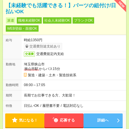
NEW
【未経験でも活躍できる！】パーツの組付け/日
払いOK
派遣
職種未経験OK
社会人未経験OK
ブランクOK
WEB登録・面接OK
時給1350円
給与
交通費別途支給あり
交通費規定内支給
交通費
埼玉県狭山市
勤務地
狭山市駅
からバス15分
製造・建築・土木・製造技術系
08:00～17:05
勤務時間
長期でお仕事できる方、大歓迎！
期間
日払いOK
/
履歴書不要
/
電話対応なし
特徴
気になる！
応募する
詳細へ