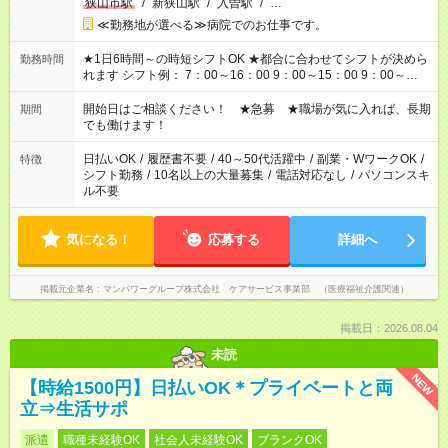
狭山市駅
/
新狭山駅
/
入曽駅
/
…
≪勤務地が選べる≫病院でのお仕事です。
★1日6時間～の時短シフトOK ★都合に合わせてシフトが決めら
勤務時間
れます シフト例： 7：00～16：00 9：00～15：00 9：00～
18：00 11：00～20：00 など ※Wワークの場合、他のお仕事と
合わせ週40時間超の就業はご案内できません ※法令に基づき、
開始日はご相談ください！ ★急募 ★職場が気に入れば、長期
期間
週20時間以上勤務は社会保険への加入対象となります ※労働者
でも働けます！
派遣法（日雇い派遣の原則禁止）により、短時間・短期間の就
業はご案内が難しい場合があります
日払いOK
/
履歴書不要
/
40～50代活躍中
/
副業・WワークOK
/
特徴
シフト勤務
/
10名以上の大量募集
/
電話対応なし
/
パソコンスキ
ル不要
気になる！
応募する
詳細へ
掲載元企業名
マンパワーグループ株式会社 ケアサービス事業部 （医療福祉介護関連）
掲載日：2026.08.04
未読
NEW
【時給1500円】日払いOK＊プライベートと両
立⇒生活サポ
派遣
職種未経験OK
社会人未経験OK
ブランクOK