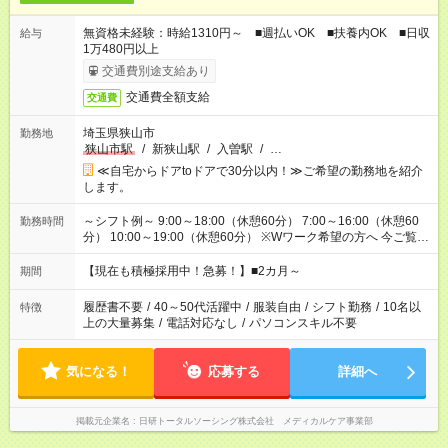
無資格未経験：時給1310円～ ■週払いOK ■扶養内OK ■日収
給与
1万480円以上
交通費別途支給あり
交通費全額支給
交通費
埼玉県狭山市
勤務地
狭山市駅
/
新狭山駅
/
入曽駅
/
…
≪自宅からドアtoドアで30分以内！≫ご希望の勤務地を紹介
します。
～シフト例～ 9:00～18:00（休憩60分） 7:00～16:00（休憩60
勤務時間
分） 10:00～19:00（休憩60分） ※Wワーク希望の方へ 今ご覧の
お仕事で希望する勤務時間と、もう1つのお仕事の勤務時間の合
計が 週40時間を超えなければOKです。
【現在も積極採用中！急募！】■2カ月～
期間
履歴書不要
/
40～50代活躍中
/
服装自由
/
シフト勤務
/
10名以
特徴
上の大量募集
/
電話対応なし
/
パソコンスキル不要
気になる！
応募する
詳細へ
掲載元企業名
日研トータルソーシング株式会社 メディカルケア事業部