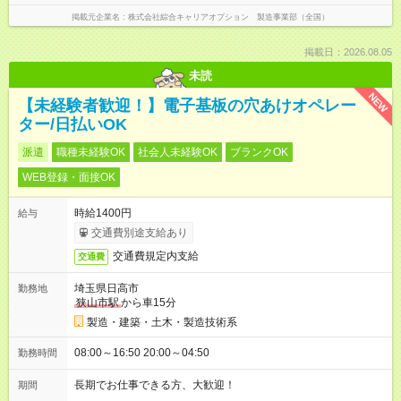
掲載元企業名
株式会社綜合キャリアオプション 製造事業部（全国）
掲載日：2026.08.05
未読
NEW
【未経験者歓迎！】電子基板の穴あけオペレー
ター/日払いOK
派遣
職種未経験OK
社会人未経験OK
ブランクOK
WEB登録・面接OK
時給1400円
給与
交通費別途支給あり
交通費規定内支給
交通費
埼玉県日高市
勤務地
狭山市駅
から車15分
製造・建築・土木・製造技術系
08:00～16:50 20:00～04:50
勤務時間
長期でお仕事できる方、大歓迎！
期間