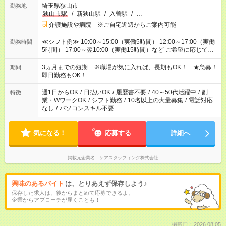
埼玉県狭山市
勤務地
狭山市駅
/
新狭山駅
/
入曽駅
/
…
介護施設や病院 ※ご自宅近辺からご案内可能
≪シフト例≫ 10:00～15:00（実働5時間） 12:00～17:00（実働
勤務時間
5時間） 17:00～翌10:00（実働15時間）など ご希望に応じて、
働く時間は調整できます！ お気軽に担当へ相談ください！
3ヵ月までの短期 ※職場が気に入れば、長期もOK！ ★急募！
期間
即日勤務もOK！
週1日からOK
/
日払いOK
/
履歴書不要
/
40～50代活躍中
/
副
特徴
業・WワークOK
/
シフト勤務
/
10名以上の大量募集
/
電話対応
なし
/
パソコンスキル不要
気になる！
応募する
詳細へ
掲載元企業名
ケアスタッフィング株式会社
興味のあるバイト
は、とりあえず保存しよう♪
保存した求人は、後からまとめて応募できるよ。
企業からアプローチが届くことも！
掲載日：2026.08.05