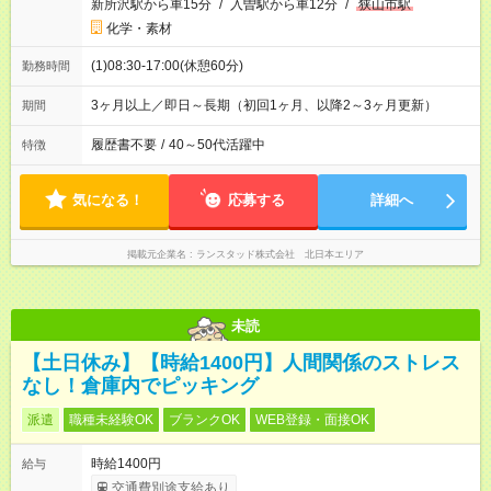
新所沢駅から車15分
/
入曽駅から車12分
/
狭山市駅
化学・素材
(1)08:30-17:00(休憩60分)
勤務時間
3ヶ月以上／即日～長期（初回1ヶ月、以降2～3ヶ月更新）
期間
履歴書不要
/
40～50代活躍中
特徴
気になる！
応募する
詳細へ
掲載元企業名
ランスタッド株式会社 北日本エリア
未読
【土日休み】【時給1400円】人間関係のストレス
なし！倉庫内でピッキング
派遣
職種未経験OK
ブランクOK
WEB登録・面接OK
時給1400円
給与
交通費別途支給あり