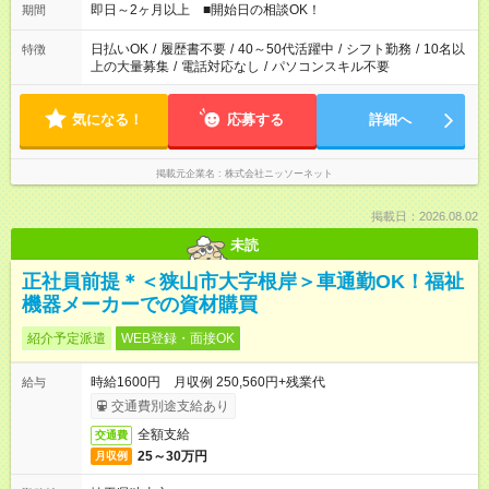
即日～2ヶ月以上 ■開始日の相談OK！
期間
日払いOK
/
履歴書不要
/
40～50代活躍中
/
シフト勤務
/
10名以
特徴
上の大量募集
/
電話対応なし
/
パソコンスキル不要
気になる！
応募する
詳細へ
掲載元企業名
株式会社ニッソーネット
掲載日：2026.08.02
未読
正社員前提＊＜狭山市大字根岸＞車通勤OK！福祉
機器メーカーでの資材購買
紹介予定派遣
WEB登録・面接OK
時給1600円 月収例 250,560円+残業代
給与
交通費別途支給あり
全額支給
交通費
25～30万円
月収例