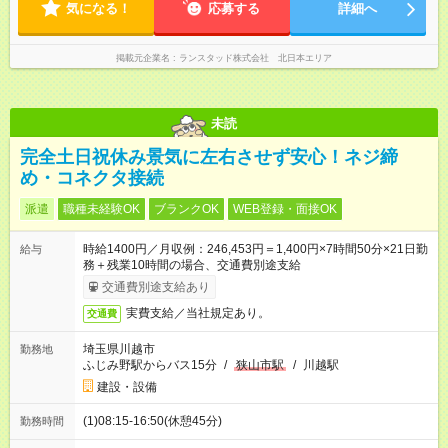
気になる！
応募する
詳細へ
掲載元企業名
ランスタッド株式会社 北日本エリア
未読
完全土日祝休み景気に左右させず安心！ネジ締
め・コネクタ接続
派遣
職種未経験OK
ブランクOK
WEB登録・面接OK
時給1400円／月収例：246,453円＝1,400円×7時間50分×21日勤
給与
務＋残業10時間の場合、交通費別途支給
交通費別途支給あり
実費支給／当社規定あり。
交通費
埼玉県川越市
勤務地
ふじみ野駅からバス15分
/
狭山市駅
/
川越駅
建設・設備
(1)08:15-16:50(休憩45分)
勤務時間