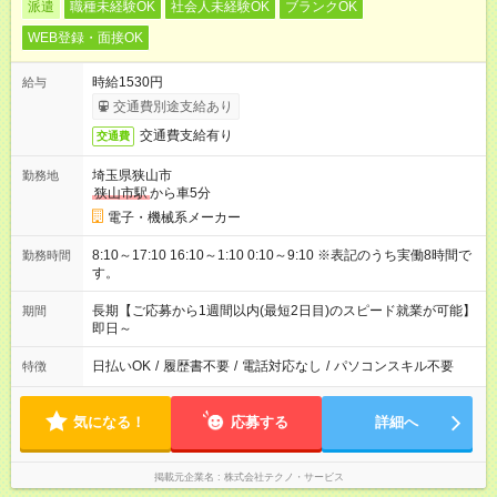
派遣
職種未経験OK
社会人未経験OK
ブランクOK
WEB登録・面接OK
時給1530円
給与
交通費別途支給あり
交通費支給有り
交通費
埼玉県狭山市
勤務地
狭山市駅
から車5分
電子・機械系メーカー
8:10～17:10 16:10～1:10 0:10～9:10 ※表記のうち実働8時間で
勤務時間
す。
長期【ご応募から1週間以内(最短2日目)のスピード就業が可能】
期間
即日～
日払いOK
/
履歴書不要
/
電話対応なし
/
パソコンスキル不要
特徴
気になる！
応募する
詳細へ
掲載元企業名
株式会社テクノ・サービス