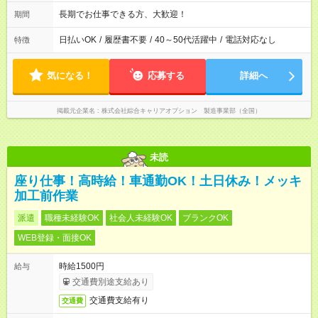
長期でお仕事できる方、大歓迎！
期間
日払いOK
/
履歴書不要
/
40～50代活躍中
/
電話対応なし
特徴
気になる！
応募する
詳細へ
掲載元企業名
株式会社綜合キャリアオプション 製造事業部（全国）
未読
座り仕事！高時給！車通勤OK！土日休み！メッキ
加工前作業
派遣
職種未経験OK
社会人未経験OK
ブランクOK
WEB登録・面接OK
時給1500円
給与
交通費別途支給あり
交通費支給有り
交通費