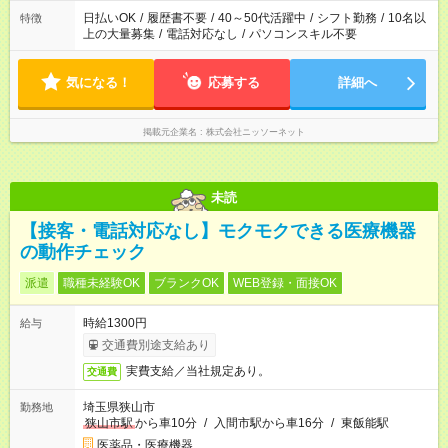
日払いOK
/
履歴書不要
/
40～50代活躍中
/
シフト勤務
/
10名以
特徴
上の大量募集
/
電話対応なし
/
パソコンスキル不要
気になる！
応募する
詳細へ
掲載元企業名
株式会社ニッソーネット
未読
【接客・電話対応なし】モクモクできる医療機器
の動作チェック
派遣
職種未経験OK
ブランクOK
WEB登録・面接OK
時給1300円
給与
交通費別途支給あり
実費支給／当社規定あり。
交通費
埼玉県狭山市
勤務地
狭山市駅
から車10分
/
入間市駅から車16分
/
東飯能駅
医薬品・医療機器