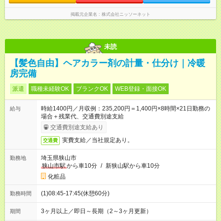
掲載元企業名
株式会社ニッソーネット
未読
【髪色自由】ヘアカラー剤の計量・仕分け｜冷暖
房完備
派遣
職種未経験OK
ブランクOK
WEB登録・面接OK
時給1400円／月収例：235,200円＝1,400円×8時間×21日勤務の
給与
場合＋残業代、交通費別途支給
交通費別途支給あり
実費支給／当社規定あり。
交通費
埼玉県狭山市
勤務地
狭山市駅
から車10分
/
新狭山駅から車10分
化粧品
(1)08:45-17:45(休憩60分)
勤務時間
3ヶ月以上／即日～長期（2～3ヶ月更新）
期間