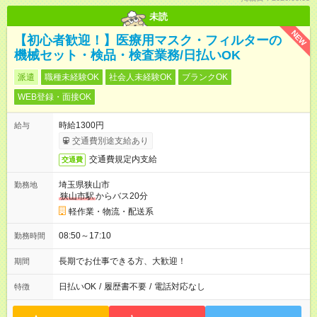
未読
NEW
【初心者歓迎！】医療用マスク・フィルターの
機械セット・検品・検査業務/日払いOK
派遣
職種未経験OK
社会人未経験OK
ブランクOK
WEB登録・面接OK
時給1300円
給与
交通費別途支給あり
交通費規定内支給
交通費
埼玉県狭山市
勤務地
狭山市駅
からバス20分
軽作業・物流・配送系
08:50～17:10
勤務時間
長期でお仕事できる方、大歓迎！
期間
日払いOK
/
履歴書不要
/
電話対応なし
特徴