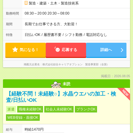
製造・建築・土木・製造技術系
08:30～20:00 20:30～08:00
勤務時間
長期でお仕事できる方、大歓迎！
期間
日払いOK
/
履歴書不要
/
シフト勤務
/
電話対応なし
特徴
気になる！
応募する
詳細へ
掲載元企業名
株式会社綜合キャリアオプション 製造事業部（全国）
掲載日：2026.08.05
未読
NEW
【経験不問！未経験○】水晶ウエハの加工・検
査/日払いOK
派遣
職種未経験OK
社会人未経験OK
ブランクOK
WEB登録・面接OK
時給1470円
給与