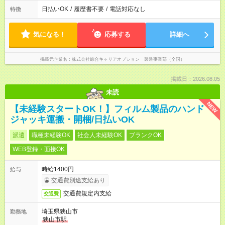
日払いOK
/
履歴書不要
/
電話対応なし
特徴
気になる！
応募する
詳細へ
掲載元企業名
株式会社綜合キャリアオプション 製造事業部（全国）
掲載日：2026.08.05
未読
NEW
【未経験スタートOK！】フィルム製品のハンド
ジャッキ運搬・開梱/日払いOK
派遣
職種未経験OK
社会人未経験OK
ブランクOK
WEB登録・面接OK
時給1400円
給与
交通費別途支給あり
交通費規定内支給
交通費
埼玉県狭山市
勤務地
狭山市駅