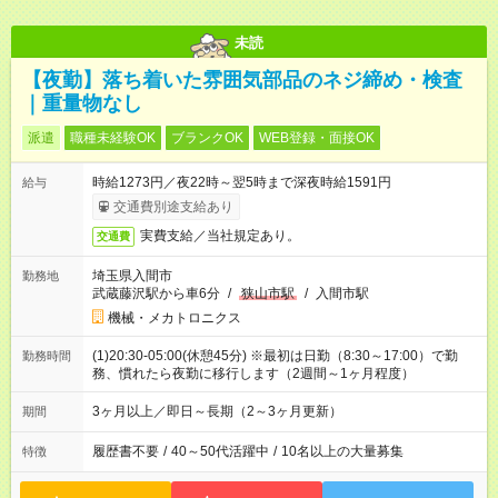
未読
【夜勤】落ち着いた雰囲気部品のネジ締め・検査
｜重量物なし
派遣
職種未経験OK
ブランクOK
WEB登録・面接OK
時給1273円／夜22時～翌5時まで深夜時給1591円
給与
交通費別途支給あり
実費支給／当社規定あり。
交通費
埼玉県入間市
勤務地
武蔵藤沢駅から車6分
/
狭山市駅
/
入間市駅
機械・メカトロニクス
(1)20:30-05:00(休憩45分) ※最初は日勤（8:30～17:00）で勤
勤務時間
務、慣れたら夜勤に移行します（2週間～1ヶ月程度）
3ヶ月以上／即日～長期（2～3ヶ月更新）
期間
履歴書不要
/
40～50代活躍中
/
10名以上の大量募集
特徴