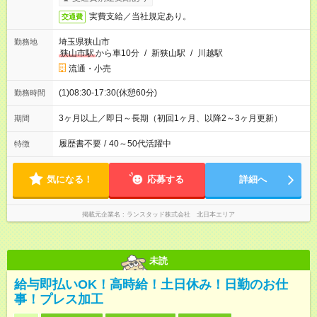
実費支給／当社規定あり。
交通費
埼玉県狭山市
勤務地
狭山市駅
から車10分
/
新狭山駅
/
川越駅
流通・小売
(1)08:30-17:30(休憩60分)
勤務時間
3ヶ月以上／即日～長期（初回1ヶ月、以降2～3ヶ月更新）
期間
履歴書不要
/
40～50代活躍中
特徴
気になる！
応募する
詳細へ
掲載元企業名
ランスタッド株式会社 北日本エリア
未読
給与即払いOK！高時給！土日休み！日勤のお仕
事！プレス加工