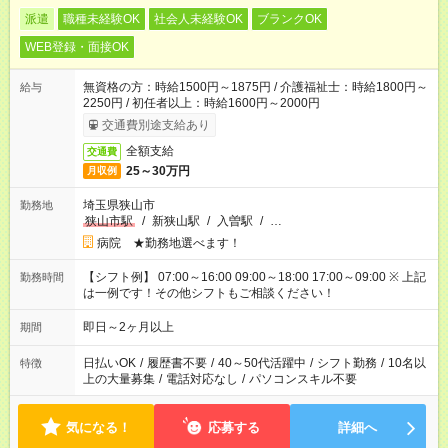
派遣
職種未経験OK
社会人未経験OK
ブランクOK
WEB登録・面接OK
無資格の方：時給1500円～1875円 / 介護福祉士：時給1800円～
給与
2250円 / 初任者以上：時給1600円～2000円
交通費別途支給あり
全額支給
交通費
25～30万円
月収例
埼玉県狭山市
勤務地
狭山市駅
/
新狭山駅
/
入曽駅
/
…
病院 ★勤務地選べます！
【シフト例】 07:00～16:00 09:00～18:00 17:00～09:00 ※ 上記
勤務時間
は一例です！その他シフトもご相談ください！
即日～2ヶ月以上
期間
日払いOK
/
履歴書不要
/
40～50代活躍中
/
シフト勤務
/
10名以
特徴
上の大量募集
/
電話対応なし
/
パソコンスキル不要
気になる！
応募する
詳細へ