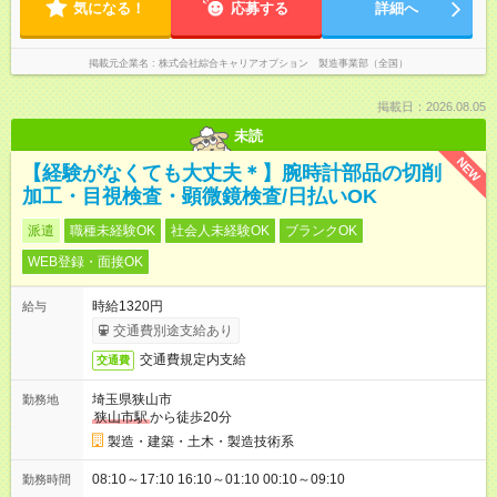
気になる！
応募する
詳細へ
掲載元企業名
株式会社綜合キャリアオプション 製造事業部（全国）
掲載日：2026.08.05
未読
NEW
【経験がなくても大丈夫＊】腕時計部品の切削
加工・目視検査・顕微鏡検査/日払いOK
派遣
職種未経験OK
社会人未経験OK
ブランクOK
WEB登録・面接OK
時給1320円
給与
交通費別途支給あり
交通費規定内支給
交通費
埼玉県狭山市
勤務地
狭山市駅
から徒歩20分
製造・建築・土木・製造技術系
08:10～17:10 16:10～01:10 00:10～09:10
勤務時間