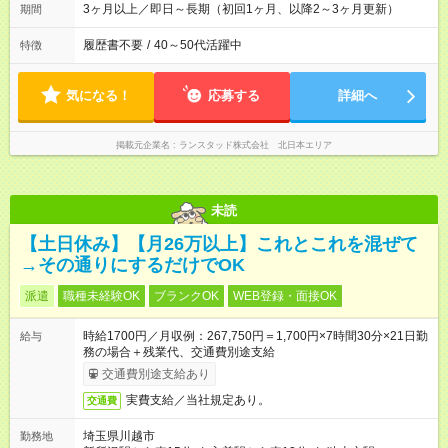
3ヶ月以上／即日～長期（初回1ヶ月、以降2～3ヶ月更新）
期間
履歴書不要
/
40～50代活躍中
特徴
気になる！
応募する
詳細へ
掲載元企業名
ランスタッド株式会社 北日本エリア
未読
【土日休み】【月26万以上】これとこれを混ぜて
→その通りにするだけでOK
派遣
職種未経験OK
ブランクOK
WEB登録・面接OK
時給1700円／月収例：267,750円＝1,700円×7時間30分×21日勤
給与
務の場合＋残業代、交通費別途支給
交通費別途支給あり
実費支給／当社規定あり。
交通費
埼玉県川越市
勤務地