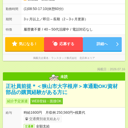
(1)08:50-17:10(休憩60分)
勤務時間
3ヶ月以上／即日～長期（2～3ヶ月更新）
期間
履歴書不要
/
40～50代活躍中
/
電話対応なし
特徴
気になる！
応募する
詳細へ
掲載元企業名
ランスタッド株式会社 北日本エリア
掲載日：2026.07.16
未読
正社員前提＊＜狭山市大字根岸＞車通勤OK/資材
部品の購買経験がある方に
紹介予定派遣
WEB登録・面接OK
時給1600円 月収例 250,560円+残業代
給与
交通費別途支給あり
全額支給
交通費