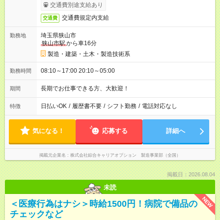
交通費別途支給あり
交通費規定内支給
交通費
埼玉県狭山市
勤務地
狭山市駅
から車16分
製造・建築・土木・製造技術系
08:10～17:00 20:10～05:00
勤務時間
長期でお仕事できる方、大歓迎！
期間
日払いOK
/
履歴書不要
/
シフト勤務
/
電話対応なし
特徴
気になる！
応募する
詳細へ
掲載元企業名
株式会社綜合キャリアオプション 製造事業部（全国）
掲載日：2026.08.04
未読
NEW
＜医療行為はナシ＞時給1500円！病院で備品の
チェックなど