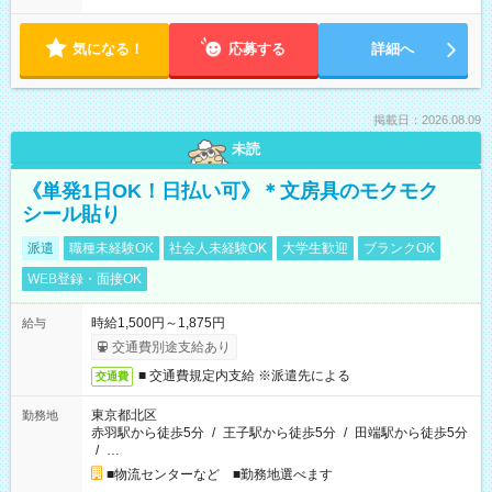
気になる！
応募する
詳細へ
掲載日：2026.08.09
未読
《単発1日OK！日払い可》＊文房具のモクモク
シール貼り
派遣
職種未経験OK
社会人未経験OK
大学生歓迎
ブランクOK
WEB登録・面接OK
時給1,500円～1,875円
給与
交通費別途支給あり
■ 交通費規定内支給 ※派遣先による
交通費
東京都北区
勤務地
赤羽駅から徒歩5分
/
王子駅から徒歩5分
/
田端駅から徒歩5分
/
…
■物流センターなど ■勤務地選べます