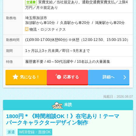
実費支給／当社規定あり。通勤交通費実費支払／上限4
交通費
万円／月※規定あり
埼玉県加須市
勤務地
加須駅から車10分
/
久喜駅から車20分
/
鴻巣駅から車20分
物流・ロジスティクス
(1)09:00-17:00(休憩60分) ※休憩（12:00-12:50、15:00-15:10）
勤務時間
1ヶ月以上3ヶ月未満／即日～9月末まで
期間
履歴書不要
/
40～50代活躍中
/
10名以上の大量募集
特徴
気になる！
応募する
詳細へ
掲載日：2026.08.07
未読
1800円＊《時間相談OK！》在宅あり！テーマ
パークキャラクターデザイン制作
派遣
WEB登録・面接OK