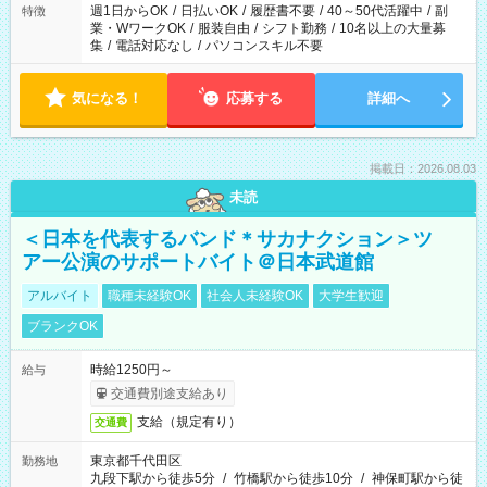
週1日からOK
/
日払いOK
/
履歴書不要
/
40～50代活躍中
/
副
特徴
業・WワークOK
/
服装自由
/
シフト勤務
/
10名以上の大量募
集
/
電話対応なし
/
パソコンスキル不要
気になる！
応募する
詳細へ
掲載日：2026.08.03
未読
＜日本を代表するバンド＊サカナクション＞ツ
アー公演のサポートバイト＠日本武道館
アルバイト
職種未経験OK
社会人未経験OK
大学生歓迎
ブランクOK
時給1250円～
給与
交通費別途支給あり
支給（規定有り）
交通費
東京都千代田区
勤務地
九段下駅から徒歩5分
/
竹橋駅から徒歩10分
/
神保町駅から徒