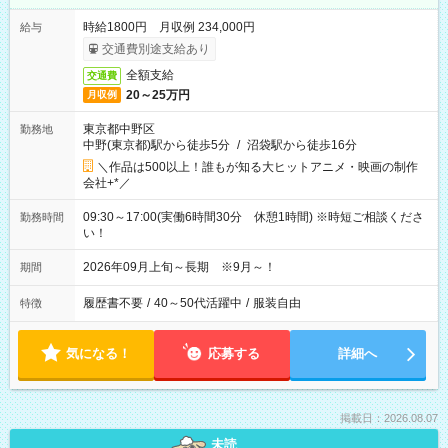
時給1800円 月収例 234,000円
給与
交通費別途支給あり
全額支給
交通費
20～25万円
月収例
東京都中野区
勤務地
中野(東京都)駅から徒歩5分
/
沼袋駅から徒歩16分
＼作品は500以上！誰もが知る大ヒットアニメ・映画の制作
会社+*／
09:30～17:00(実働6時間30分 休憩1時間) ※時短ご相談くださ
勤務時間
い！
2026年09月上旬～長期 ※9月～！
期間
履歴書不要
/
40～50代活躍中
/
服装自由
特徴
気になる！
応募する
詳細へ
掲載日：2026.08.07
未読