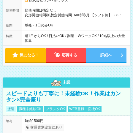
株式会社ワンベルウッズ
勤務時間は指定なし
勤務時間
変形労働時間制 想定労働時間160時間/月 【シフト例】 ・8：00
～21：00
単発・1日のみOK
期間
週1日からOK / 日払いOK / 副業・WワークOK / 10名以上の大量
特徴
募集
気になる！
応募する
詳細へ
未読
スピードよりも丁寧に！未経験OK！作業はカン
タン×完全座り
派遣
職種未経験OK
ブランクOK
WEB登録・面接OK
時給1500円
給与
交通費別途支給あり