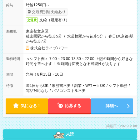
時給1250円～
給与
交通費別途支給あり
支給（規定有り）
交通費
東京都文京区
勤務地
後楽園駅から徒歩5分
/
水道橋駅から徒歩5分
/
春日(東京都)駅
から徒歩7分
株式会社ライブパワー
＜シフト例＞ 7:00～23:00 13:30～22:00 上記の時間から好きな
勤務時間
時間を選べます！ ※時間は変更となる可能性があります
急募！8月15日・16日
期間
週1日からOK
/
履歴書不要
/
副業・WワークOK
/
シフト勤務
/
特徴
電話対応なし
/
パソコンスキル不要
気になる！
応募する
詳細へ
掲載日：2026.08.08
未読