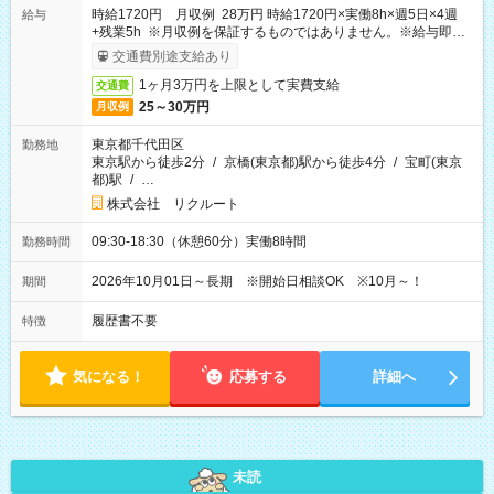
時給1720円 月収例 28万円 時給1720円×実働8h×週5日×4週
給与
+残業5h ※月収例を保証するものではありません。※給与即受
取りサービス利用可（利用条件有）
交通費別途支給あり
1ヶ月3万円を上限として実費支給
交通費
25～30万円
月収例
東京都千代田区
勤務地
東京駅から徒歩2分
/
京橋(東京都)駅から徒歩4分
/
宝町(東京
都)駅
/
…
株式会社 リクルート
09:30-18:30（休憩60分）実働8時間
勤務時間
2026年10月01日～長期 ※開始日相談OK ※10月～！
期間
履歴書不要
特徴
気になる！
応募する
詳細へ
未読