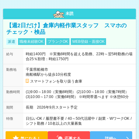
未読
【週2日だけ】倉庫内軽作業スタッフ スマホの
チェック・検品
派遣
職種未経験OK
ブランクOK
WEB登録・面接OK
時給1400円 ※実働8時間を超える勤務、22時～翌5時勤務の場
給与
合25％割増：時給1750円
千葉県船橋市
勤務地
南船橋駅から徒歩10分程度
スマートフォンを取り扱う倉庫
(1)9:00～18:00（実働8時間） (2)10:00～18:00（実働7時間）
勤務時間
(3)10:00～17:00（実働6時間） ※時間帯選べます ※休憩60分
長期 2026年9月スタート予定
期間
日払いOK
/
履歴書不要
/
40～50代活躍中
/
副業・WワークOK
/
特徴
シフト勤務
/
10名以上の大量募集
気になる！
応募する
詳細へ