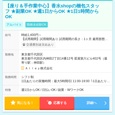
【座り＆手作業中心】香水shopの梱包スタッ
フ ★副業OK ★週1日からOK ★1日1時間から
OK
アルバイト
職種未経験OK
時給1,400円～
給与
【試用期間】試用期間あり 試用期間の長さ：1ヶ月 雇用形態、
給与は本採用時と同じです。
交通費別途支給あり
東京都千代田区
勤務地
東京都千代田区内神田2丁目14番12号 星屋第六ビル402号（最
寄り駅：神田駅）
Ａｌｌｅｙ株式会社
シフト制
勤務時間
1日あたりの実働時間：最大5時間/日 11:00-19:00 └1日あたりの
実働時間：1-5時間 └上記の時間帯内であれば、いつでも勤務可
能！ └平日・土曜日の中で、お好きな曜日でご勤務いただけま
週1日からOK / 日払いOK / 副業・WワークOK
特徴
す！ 【シフト例】 ・11:00～14:00 ・16:30～19:00 ・13:00～
18:00 などのように、自由な働き方が可能なお仕事です！
気になる！
応募する
詳細へ