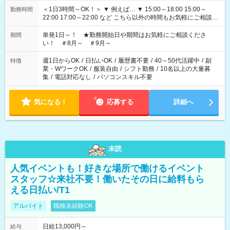
＜1日3時間～OK！＞ ▼ 例えば… ▼ 15:00～18:00 15:00～
勤務時間
22:00 17:00～22:00 など こちら以外の時間もお気軽にご相談く
ださい！
単発1日～！ ★勤務開始日や期間はお気軽にご相談くださ
期間
い！ ＃8月～ ＃9月～
週1日からOK
/
日払いOK
/
履歴書不要
/
40～50代活躍中
/
副
特徴
業・WワークOK
/
服装自由
/
シフト勤務
/
10名以上の大量募
集
/
電話対応なし
/
パソコンスキル不要
気になる！
応募する
詳細へ
未読
人気イベントも！好きな場所で働けるイベント
スタッフ☆来社不要！働いたその日に給料もら
える日払い/T1
アルバイト
職種未経験OK
日給13,000円～
給与