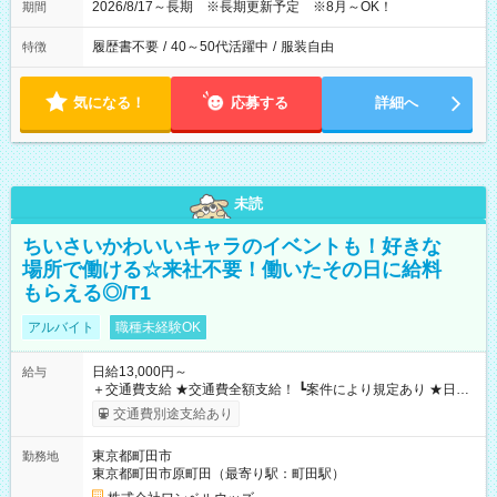
2026/8/17～長期 ※長期更新予定 ※8月～OK！
期間
履歴書不要
/
40～50代活躍中
/
服装自由
特徴
気になる！
応募する
詳細へ
未読
ちいさいかわいいキャラのイベントも！好きな
場所で働ける☆来社不要！働いたその日に給料
もらえる◎/T1
アルバイト
職種未経験OK
日給13,000円～
給与
＋交通費支給 ★交通費全額支給！ ┗案件により規定あり ★日払
いOK！（規定あり） ┗働いたその日に現金GET♪ お仕事後はコ
交通費別途支給あり
ンビニATMから 日払い分を引き落とせます！ 【試用期間】試
用期間なし
東京都町田市
勤務地
東京都町田市原町田（最寄り駅：町田駅）