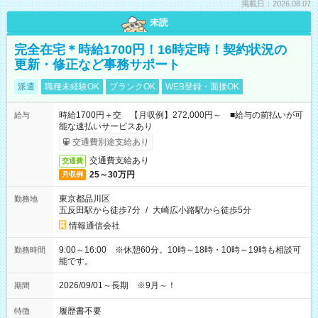
掲載日：2026.08.07
未読
完全在宅＊時給1700円！16時定時！契約状況の
更新・修正など事務サポート
派遣
職種未経験OK
ブランクOK
WEB登録・面接OK
時給1700円＋交 【月収例】272,000円～ ■給与の前払いが可
給与
能な速払いサービスあり
交通費別途支給あり
交通費支給あり
交通費
25～30万円
月収例
東京都品川区
勤務地
五反田駅から徒歩7分
/
大崎広小路駅から徒歩5分
情報通信会社
9:00～16:00 ※休憩60分。10時～18時・10時～19時も相談可
勤務時間
能です。
2026/09/01～長期 ※9月～！
期間
履歴書不要
特徴