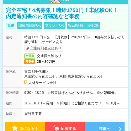
完全在宅＊4名募集！時給1750円！未経験OK！
内定通知書の内容確認など事務
派遣
職種未経験OK
ブランクOK
WEB登録・面接OK
時給1750円＋交 【月収例】290,937円～ ■給与の前払いが可
給与
能な速払いサービスあり
交通費別途支給あり
交通費支給あり
交通費
25～30万円
月収例
東京都千代田区
勤務地
東京駅から徒歩1分
/
京橋(東京都)駅から徒歩5分
人材サービス会社
9:30～18:15 ※残業はほとんどありません。※休憩60分。
勤務時間
2026/10/01～長期 ※開始日はご相談可能です！ ※10月～！
期間
履歴書不要
特徴
気になる！
応募する
詳細へ