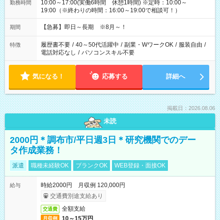
10:00～17:00(実働6時間 休憩1時間) ※定時：10:00～
勤務時間
19:00（※終わりの時間：16:00～19:00で相談可！）
【急募】即日～長期 ※8月～！
期間
履歴書不要
/
40～50代活躍中
/
副業・WワークOK
/
服装自由
/
特徴
電話対応なし
/
パソコンスキル不要
気になる！
応募する
詳細へ
掲載日：2026.08.06
未読
2000円＊調布市/平日週3日＊研究機関でのデー
タ作成業務！
派遣
職種未経験OK
ブランクOK
WEB登録・面接OK
時給2000円 月収例 120,000円
給与
交通費別途支給あり
全額支給
交通費
10～15万円
月収例