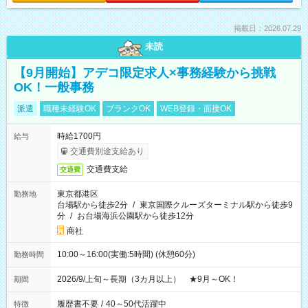
掲載日：2026.07.29
未読
【9月開始】アデコ限定求人×事務経験から挑戦
OK！一般事務
派遣
職種未経験OK
ブランクOK
WEB登録・面接OK
時給1700円
給与
交通費別途支給あり
交通費支給
交通費
東京都港区
勤務地
台場駅から徒歩2分
/
東京国際クルーズターミナル駅から徒歩9
分
/
お台場海浜公園駅から徒歩12分
商社
10:00～16:00(実働:5時間) (休憩60分)
勤務時間
2026/9/上旬～長期（3カ月以上） ★9月～OK！
期間
履歴書不要
/
40～50代活躍中
特徴