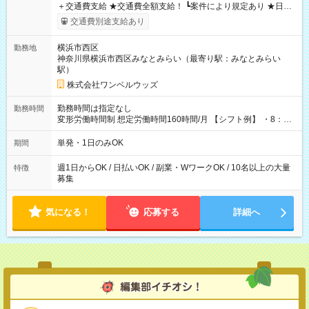
＋交通費支給 ★交通費全額支給！ ┗案件により規定あり ★日払
いOK！（規定あり） ┗働いたその日に現金GET♪ お仕事後はコ
交通費別途支給あり
ンビニATMから 日払い分を引き落とせます！ 【試用期間】試
用期間なし
横浜市西区
勤務地
神奈川県横浜市西区みなとみらい（最寄り駅：みなとみらい
駅）
株式会社ワンベルウッズ
勤務時間は指定なし
勤務時間
変形労働時間制 想定労働時間160時間/月 【シフト例】 ・8：00
～21：00
単発・1日のみOK
期間
週1日からOK / 日払いOK / 副業・WワークOK / 10名以上の大量
特徴
募集
気になる！
応募する
詳細へ