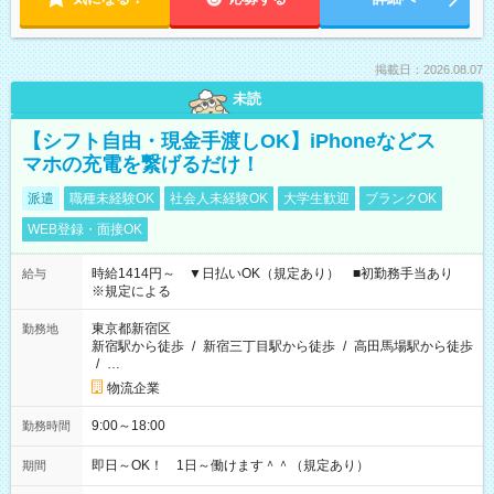
掲載日：2026.08.07
未読
【シフト自由・現金手渡しOK】iPhoneなどス
マホの充電を繋げるだけ！
派遣
職種未経験OK
社会人未経験OK
大学生歓迎
ブランクOK
WEB登録・面接OK
時給1414円～ ▼日払いOK（規定あり） ■初勤務手当あり
給与
※規定による
東京都新宿区
勤務地
新宿駅から徒歩
/
新宿三丁目駅から徒歩
/
高田馬場駅から徒歩
/
…
物流企業
9:00～18:00
勤務時間
即日～OK！ 1日～働けます＾＾（規定あり）
期間