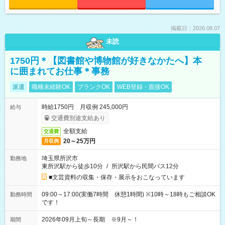
掲載日：2026.08.07
未読
1750円＊【図書館や博物館が好きなかたへ】本
に囲まれてお仕事＊事務
派遣
職種未経験OK
ブランクOK
WEB登録・面接OK
時給1750円 月収例 245,000円
給与
交通費別途支給あり
全額支給
交通費
20～25万円
月収例
埼玉県所沢市
勤務地
東所沢駅から徒歩10分
/
所沢駅から民間バス12分
■文芸資料の収集・保存・展示をおこなっています
09:00～17:00(実働7時間 休憩1時間) ※10時～18時もご相談OK
勤務時間
です！
2026年09月上旬～長期 ※9月～！
期間