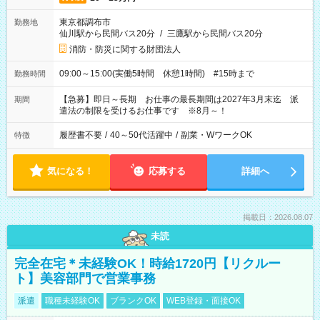
東京都調布市
勤務地
仙川駅から民間バス20分
/
三鷹駅から民間バス20分
消防・防災に関する財団法人
09:00～15:00(実働5時間 休憩1時間) #15時まで
勤務時間
【急募】即日～長期 お仕事の最長期間は2027年3月末迄 派
期間
遣法の制限を受けるお仕事です ※8月～！
履歴書不要
/
40～50代活躍中
/
副業・WワークOK
特徴
気になる！
応募する
詳細へ
掲載日：2026.08.07
未読
完全在宅＊未経験OK！時給1720円【リクルー
ト】美容部門で営業事務
派遣
職種未経験OK
ブランクOK
WEB登録・面接OK