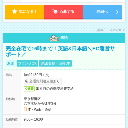
気になる！
応募する
詳細へ
掲載日：2026.08.09
未読
完全在宅で16時まで！英語&日本語＼EC運営サ
ポート／
派遣
ブランクOK
WEB登録・面接OK
時給2450円＋交
給与
交通費別途支給あり
出社時の通勤交通費支給
交通費
東京都港区
勤務地
六本木駅から徒歩3分
IT・Web・通信
9:00～16:00
勤務時間