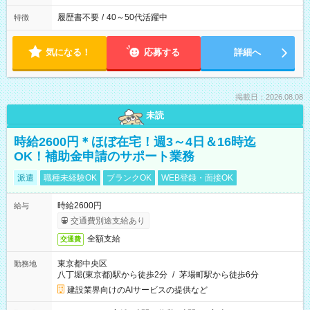
履歴書不要
/
40～50代活躍中
特徴
気になる！
応募する
詳細へ
掲載日：2026.08.08
未読
時給2600円＊ほぼ在宅！週3～4日＆16時迄
OK！補助金申請のサポート業務
派遣
職種未経験OK
ブランクOK
WEB登録・面接OK
時給2600円
給与
交通費別途支給あり
全額支給
交通費
東京都中央区
勤務地
八丁堀(東京都)駅から徒歩2分
/
茅場町駅から徒歩6分
建設業界向けのAIサービスの提供など