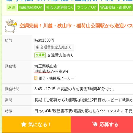
派遣
職種未経験OK
社会人未経験OK
ブランクOK
WEB登録・面接OK
空調完備！川越・狭山市・稲荷山公園駅から送迎バ
時給1330円
給与
交通費別途支給あり
交通費支給有り
交通費
埼玉県狭山市
勤務地
狭山市駅
から車9分
電子・機械系メーカー
8:45～17:15 ※表記のうち実働7時間40分です。
勤務時間
長期【ご応募から1週間以内(最短2日目)のスピード就業
期間
日払いOK
/
履歴書不要
/
電話対応なし
/
パソコンスキル不要
特徴
気になる！
応募する