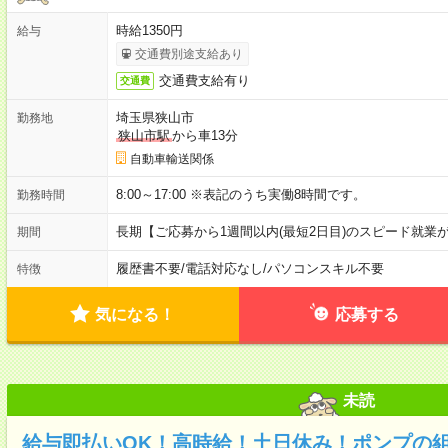
時給1350円
給与
交通費別途支給あり
交通費支給有り
交通費
埼玉県狭山市
勤務地
狭山市駅
から車13分
自動車輸送関係
8:00～17:00 ※表記のうち実働8時間です。
勤務時間
長期【ご応募から1週間以内(最短2日目)のスピード就業
期間
履歴書不要
/
電話対応なし
/
パソコンスキル不要
特徴
気になる！
応募する
未読
給与即払いOK！高時給！土日休み！ポンプの