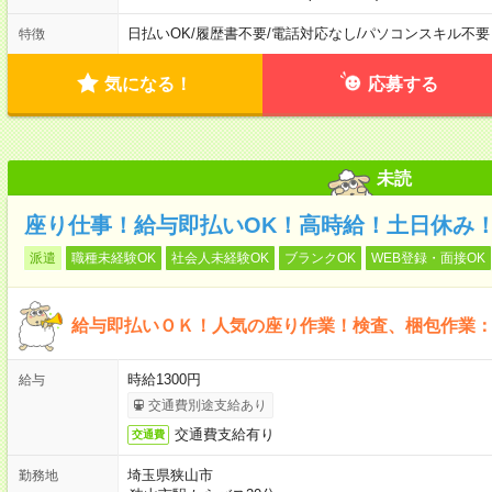
日払いOK
/
履歴書不要
/
電話対応なし
/
パソコンスキル不要
特徴
気になる！
応募する
未読
座り仕事！給与即払いOK！高時給！土日休み
派遣
職種未経験OK
社会人未経験OK
ブランクOK
WEB登録・面接OK
給与即払いＯＫ！人気の座り作業！検査、梱包作業
時給1300円
給与
交通費別途支給あり
交通費支給有り
交通費
埼玉県狭山市
勤務地