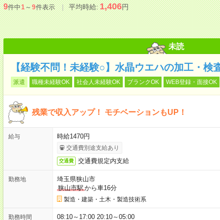
1,406
9
平均時給:
円
件中
1
～
9
件表示
未読
【経験不問！未経験○】水晶ウエハの加工・検査
派遣
職種未経験OK
社会人未経験OK
ブランクOK
WEB登録・面接OK
残業で収入アップ！ モチベーションもUP！
時給1470円
給与
交通費別途支給あり
交通費規定内支給
交通費
埼玉県狭山市
勤務地
狭山市駅
から車16分
製造・建築・土木・製造技術系
08:10～17:00 20:10～05:00
勤務時間