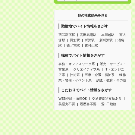
他の検索結果を見る
勤務地でバイト情報をさがす
西武新宿駅
高田馬場駅
本川越駅
南大
塚駅
田無駅
所沢駅
新所沢駅
沼袋
駅
鷺ノ宮駅
東村山駅
職種でバイト情報をさがす
事務・オフィスワーク系
販売・サービス・
営業系
クリエイティブ系
IT・エンジニ
ア系
技術系
医療・介護・福祉系
軽作
業・警備・イベント系
調査・教育・その他
こだわりでバイト情報をさがす
WEB登録・面接OK
交通費別途支給あり
英語力不要
履歴書不要
週5日勤務