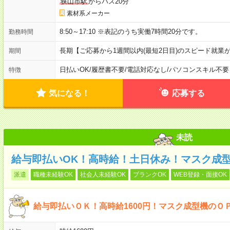
狭山市駅
からバス20分
素材系メーカー
8:50～17:10 ※表記のうち実働7時間20分です。
勤務時間
長期【ご応募から1週間以内(最短2日目)のスピード就業
期間
日払いOK
/
履歴書不要
/
電話対応なし
/
パソコンスキル不要
特徴
気になる！
応募する
未読
給与即払いOK！高時給！土日休み！マスク成
派遣
職種未経験OK
社会人未経験OK
ブランクOK
WEB登録・面接OK
給与即払いＯＫ！高時給1600円！マスク成型機のＯ