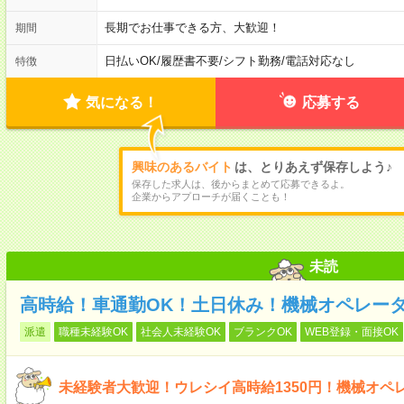
長期でお仕事できる方、大歓迎！
期間
日払いOK
/
履歴書不要
/
シフト勤務
/
電話対応なし
特徴
気になる！
応募する
興味のあるバイト
は、とりあえず保存しよう♪
保存した求人は、後からまとめて応募できるよ。
企業からアプローチが届くことも！
未読
高時給！車通勤OK！土日休み！機械オペレー
派遣
職種未経験OK
社会人未経験OK
ブランクOK
WEB登録・面接OK
未経験者大歓迎！ウレシイ高時給1350円！機械オペ