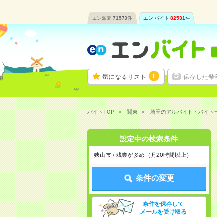
エン派遣
71573
件
エン バイト
82531
件
0
気になるリスト
保存した希
バイトTOP
関東
埼玉のアルバイト・バイト
設定中の検索条件
狭山市 / 残業が多め（月20時間以上）
条件の変更
条件を保存して
メールを受け取る