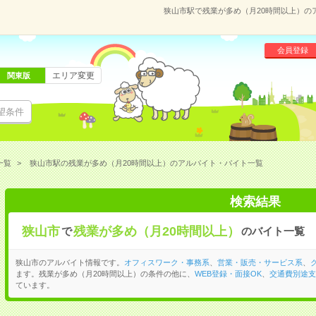
狭山市駅で残業が多め（月20時間以上）の
会員登録
エリア変更
関東版
望条件
一覧
狭山市駅の残業が多め（月20時間以上）のアルバイト・バイト一覧
検索結果
狭山市
残業が多め（月20時間以上）
で
のバイト一覧
狭山市のアルバイト情報です。
オフィスワーク・事務系
、
営業・販売・サービス系
、
ます。残業が多め（月20時間以上）の条件の他に、
WEB登録・面接OK
、
交通費別途支
ています。