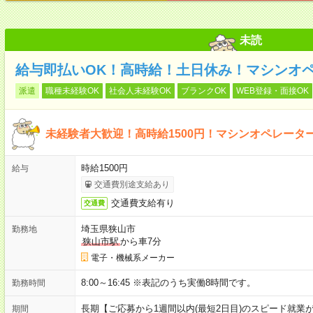
未読
給与即払いOK！高時給！土日休み！マシンオ
派遣
職種未経験OK
社会人未経験OK
ブランクOK
WEB登録・面接OK
未経験者大歓迎！高時給1500円！マシンオペレータ
時給1500円
給与
交通費別途支給あり
交通費支給有り
交通費
埼玉県狭山市
勤務地
狭山市駅
から車7分
電子・機械系メーカー
8:00～16:45 ※表記のうち実働8時間です。
勤務時間
長期【ご応募から1週間以内(最短2日目)のスピード就業
期間