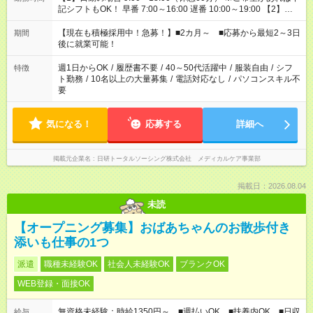
記シフトもOK！ 早番 7:00～16:00 遅番 10:00～19:00 【2】夜
勤の場合 16:30～翌9:30 16:30～翌10:30など ※Wワーク希望の
方へ 今ご覧のお仕事で希望する勤務時間と、もう1つのお仕事の
【現在も積極採用中！急募！】■2カ月～ ■応募から最短2～3日
期間
勤務時間。 合計で週40時間を超える場合は応募できません。
後に就業可能！
週1日からOK
/
履歴書不要
/
40～50代活躍中
/
服装自由
/
シフ
特徴
ト勤務
/
10名以上の大量募集
/
電話対応なし
/
パソコンスキル不
要
気になる！
応募する
詳細へ
掲載元企業名
日研トータルソーシング株式会社 メディカルケア事業部
掲載日：2026.08.04
未読
【オープニング募集】おばあちゃんのお散歩付き
添いも仕事の1つ
派遣
職種未経験OK
社会人未経験OK
ブランクOK
WEB登録・面接OK
無資格未経験：時給1350円～ ■週払いOK ■扶養内OK ■日収
給与