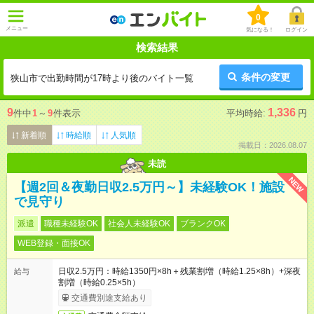
0
メニュー
気になる！
ログイン
検索結果
条件の変更
狭山市で出勤時間が17時より後のバイト一覧
9
1,336
件中
1
～
9
件表示
平均時給:
円
新着順
時給順
人気順
掲載日：2026.08.07
未読
NEW
【週2回＆夜勤日収2.5万円～】未経験OK！施設
で見守り
派遣
職種未経験OK
社会人未経験OK
ブランクOK
WEB登録・面接OK
日収2.5万円：時給1350円×8h＋残業割増（時給1.25×8h）+深夜
給与
割増（時給0.25×5h）
交通費別途支給あり