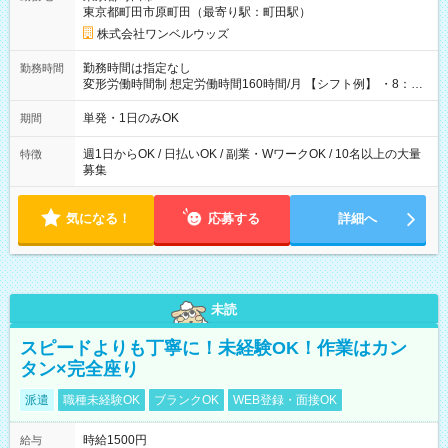
東京都町田市原町田（最寄り駅：町田駅）
株式会社ワンベルウッズ
勤務時間は指定なし
勤務時間
変形労働時間制 想定労働時間160時間/月 【シフト例】 ・8：00
～21：00
単発・1日のみOK
期間
週1日からOK / 日払いOK / 副業・WワークOK / 10名以上の大量
特徴
募集
気になる！
応募する
詳細へ
未読
スピードよりも丁寧に！未経験OK！作業はカン
タン×完全座り
派遣
職種未経験OK
ブランクOK
WEB登録・面接OK
時給1500円
給与