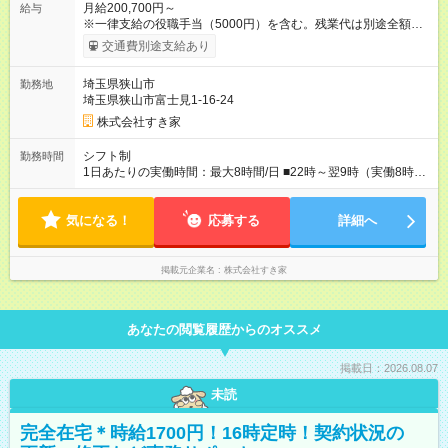
月給200,700円～
給与
※一律支給の役職手当（5000円）を含む。残業代は別途全額支
給。 ※深夜勤務手当は、残業時間等により変動します。 ※想定
交通費別途支給あり
月収27万円以上 ※最大4回昇給のチャンスあり ※賞与年2回支給
【試用期間】試用期間なし
埼玉県狭山市
勤務地
埼玉県狭山市富士見1-16-24
株式会社すき家
シフト制
勤務時間
1日あたりの実働時間：最大8時間/日 ■22時～翌9時（実働8時
間） ※上記はあくまでも一例です。店舗により、時間が前後す
る場合・残業がある場合があります。 ★0時～9時は必ず2名以上
気になる！
のシフトを組んでいます。 ★各店舗のサポートのために本社に
応募する
詳細へ
「24時間対応」の専門部署があります。
掲載元企業名
株式会社すき家
あなたの閲覧履歴からのオススメ
掲載日：2026.08.07
未読
完全在宅＊時給1700円！16時定時！契約状況の