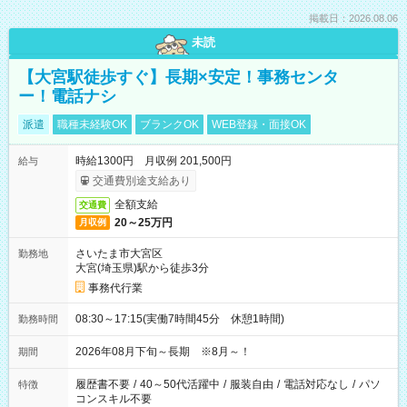
掲載日：2026.08.06
未読
【大宮駅徒歩すぐ】長期×安定！事務センタ
ー！電話ナシ
派遣
職種未経験OK
ブランクOK
WEB登録・面接OK
時給1300円 月収例 201,500円
給与
交通費別途支給あり
全額支給
交通費
20～25万円
月収例
さいたま市大宮区
勤務地
大宮(埼玉県)駅から徒歩3分
事務代行業
08:30～17:15(実働7時間45分 休憩1時間)
勤務時間
2026年08月下旬～長期 ※8月～！
期間
履歴書不要
/
40～50代活躍中
/
服装自由
/
電話対応なし
/
パソ
特徴
コンスキル不要