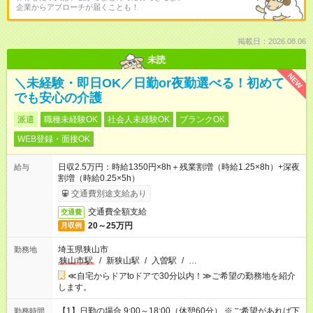
企業からアプローチが届くことも！
掲載日：2026.08.06
未読
NEW
＼未経験・即日OK／日勤or夜勤選べる！初めて
でも安心の介護
派遣
職種未経験OK
社会人未経験OK
ブランクOK
WEB登録・面接OK
日収2.5万円：時給1350円×8h＋残業割増（時給1.25×8h）+深夜
給与
割増（時給0.25×5h）
交通費別途支給あり
交通費全額支給
交通費
20～25万円
月収例
埼玉県狭山市
勤務地
狭山市駅
/
新狭山駅
/
入曽駅
/
…
≪自宅からドアtoドアで30分以内！≫ご希望の勤務地を紹介
します。
【1】日勤の場合 9:00～18:00（休憩60分） ※ご希望があれば下
勤務時間