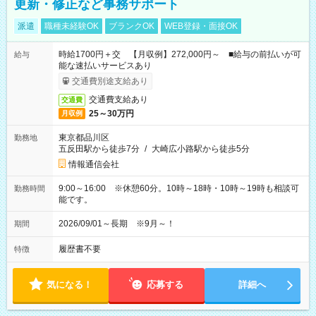
更新・修正など事務サポート
派遣
職種未経験OK
ブランクOK
WEB登録・面接OK
時給1700円＋交 【月収例】272,000円～ ■給与の前払いが可
給与
能な速払いサービスあり
交通費別途支給あり
交通費支給あり
交通費
25～30万円
月収例
東京都品川区
勤務地
五反田駅から徒歩7分
/
大崎広小路駅から徒歩5分
情報通信会社
9:00～16:00 ※休憩60分。10時～18時・10時～19時も相談可
勤務時間
能です。
2026/09/01～長期 ※9月～！
期間
履歴書不要
特徴
気になる！
応募する
詳細へ