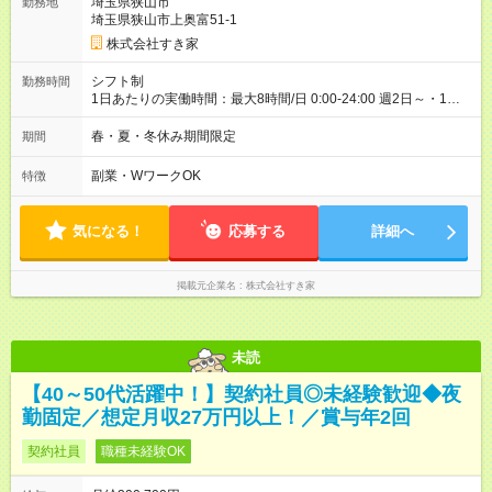
埼玉県狭山市
勤務地
30日（※条件変更なし）ですが、切り上げで一ヶ月とさせてい
埼玉県狭山市上奥富51-1
ただきます。 研修制度あり：15時間(研修中も同時給）
株式会社すき家
シフト制
勤務時間
1日あたりの実働時間：最大8時間/日 0:00-24:00 週2日～・1日
2h～OK ＜シフト例＞ 〇朝帯 5:00-9:00 〇昼帯 9:00-14:00 〇午
後帯 14:00-18:00 〇夜帯 18:00-22:00 〇深夜帯 22:00-翌5:00 基
春・夏・冬休み期間限定
期間
本は固定シフトですが家庭の都合などイレギュラーには対応し
ます♪
副業・WワークOK
特徴
気になる！
応募する
詳細へ
掲載元企業名
株式会社すき家
未読
【40～50代活躍中！】契約社員◎未経験歓迎◆夜
勤固定／想定月収27万円以上！／賞与年2回
契約社員
職種未経験OK