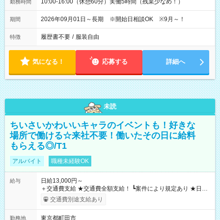
10:00-16:00（休憩60分）実働5時間（残業少なめ！）
勤務時間
2026年09月01日～長期 ※開始日相談OK ※9月～！
期間
履歴書不要
/
服装自由
特徴
気になる！
応募する
詳細へ
未読
ちいさいかわいいキャラのイベントも！好きな
場所で働ける☆来社不要！働いたその日に給料
もらえる◎/T1
アルバイト
職種未経験OK
日給13,000円～
給与
＋交通費支給 ★交通費全額支給！ ┗案件により規定あり ★日払
いOK！（規定あり） ┗働いたその日に現金GET♪ お仕事後はコ
交通費別途支給あり
ンビニATMから 日払い分を引き落とせます！ 【試用期間】試
用期間なし
東京都町田市
勤務地