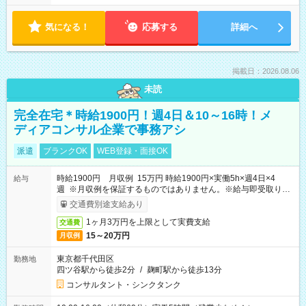
気になる！
応募する
詳細へ
掲載日：2026.08.06
未読
完全在宅＊時給1900円！週4日＆10～16時！メ
ディアコンサル企業で事務アシ
派遣
ブランクOK
WEB登録・面接OK
時給1900円 月収例 15万円 時給1900円×実働5h×週4日×4
給与
週 ※月収例を保証するものではありません。※給与即受取りサ
ービス利用可（利用条件有）
交通費別途支給あり
1ヶ月3万円を上限として実費支給
交通費
15～20万円
月収例
東京都千代田区
勤務地
四ツ谷駅から徒歩2分
/
麹町駅から徒歩13分
コンサルタント・シンクタンク