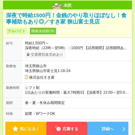
未読
深夜で時給1500円！金銭のやり取りほぼなし！食
事補助もあり◎／すき家 狭山富士見店
アルバイト
職種未経験OK
時給1,500円～
給与
深夜時給（22時～翌5時）：1500円 【試用期間】試用期間あり
試用期間の長さ：1ヶ月 雇用形態、給与は本採用時と同じです。
交通費別途支給あり
試用期間の実態は30日（※条件変更なし）ですが、切り上げで
一ヶ月とさせていただきます。 研修制度あり：15時間(研修中も
埼玉県狭山市
勤務地
同時給）
埼玉県狭山市富士見1-16-24
株式会社すき家
シフト制
勤務時間
1日あたりの実働時間：最大7時間/日 【深夜帯】22:00～翌5:00
週2日～・1日2h～OK◎ ※22:00から翌5:00までは18歳以上の方
のみ勤務可能です（18歳未満の深夜業務禁止のため） ★深夜で
春・夏・冬休み期間限定
期間
も安心して働けます★ すき家では、ワンオペを禁止していま
す。 必ず、2名以上での勤務を行いますので、安心して働けま
副業・WワークOK
特徴
す。
気になる！
応募する
詳細へ