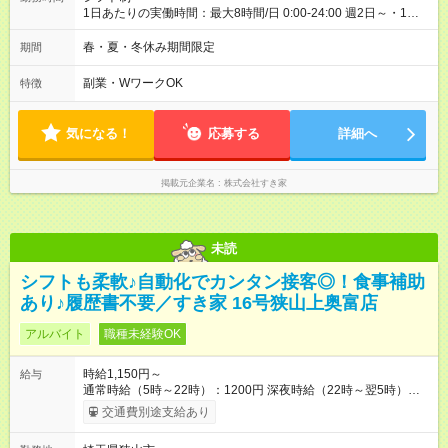
1日あたりの実働時間：最大8時間/日 0:00-24:00 週2日～・1日
2h～OK ＜シフト例＞ 〇朝帯 5:00-9:00 〇昼帯 9:00-14:00 〇午
後帯 14:00-18:00 〇夜帯 18:00-22:00 〇深夜帯 22:00-翌5:00 基
春・夏・冬休み期間限定
期間
本は固定シフトですが家庭の都合などイレギュラーには対応し
ます♪
副業・WワークOK
特徴
気になる！
応募する
詳細へ
掲載元企業名
株式会社すき家
未読
シフトも柔軟♪自動化でカンタン接客◎！食事補助
あり♪履歴書不要／すき家 16号狭山上奥富店
アルバイト
職種未経験OK
時給1,150円～
給与
通常時給（5時～22時）：1200円 深夜時給（22時～翌5時）：
1500円 高校生時給：1150円 【特別手当】早朝手当（5：00-9：
交通費別途支給あり
00）時給+150円 【試用期間】試用期間あり 試用期間の長さ：1
ヶ月 雇用形態、給与は本採用時と同じです。 試用期間の実態は