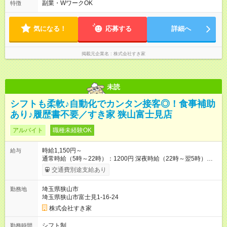
す。 必ず、2名以上での勤務を行いますので、安心して働けま
副業・WワークOK
特徴
す。
気になる！
応募する
詳細へ
掲載元企業名
株式会社すき家
未読
シフトも柔軟♪自動化でカンタン接客◎！食事補助
あり♪履歴書不要／すき家 狭山富士見店
アルバイト
職種未経験OK
時給1,150円～
給与
通常時給（5時～22時）：1200円 深夜時給（22時～翌5時）：
1500円 高校生時給：1150円 【特別手当】早朝手当（5：00-9：
交通費別途支給あり
00）時給+150円 【試用期間】試用期間あり 試用期間の長さ：1
ヶ月 雇用形態、給与は本採用時と同じです。 試用期間の実態は
埼玉県狭山市
勤務地
30日（※条件変更なし）ですが、切り上げで一ヶ月とさせてい
埼玉県狭山市富士見1-16-24
ただきます。 研修制度あり：15時間(研修中も同時給）
株式会社すき家
シフト制
勤務時間