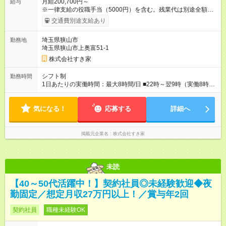
月給200,700円～
給与
※一律支給の役職手当（5000円）を含む。残業代は別途全額支
給。 ※深夜勤務手当は、残業時間等により変動します。 ※想定
交通費別途支給あり
月収27万円以上 ※最大4回昇給のチャンスあり ※賞与年2回支給
【試用期間】試用期間なし
埼玉県狭山市
勤務地
埼玉県狭山市上奥富51-1
株式会社すき家
シフト制
勤務時間
1日あたりの実働時間：最大8時間/日 ■22時～翌9時（実働8時
間） ※上記はあくまでも一例です。店舗により、時間が前後す
る場合・残業がある場合があります。 ★0時～9時は必ず2名以上
気になる！
のシフトを組んでいます。 ★各店舗のサポートのために本社に
応募する
詳細へ
「24時間対応」の専門部署があります。
掲載元企業名
株式会社すき家
未読
【40～50代活躍中！】契約社員◎未経験歓迎◆夜
勤固定／想定月収27万円以上！／賞与年2回
契約社員
職種未経験OK