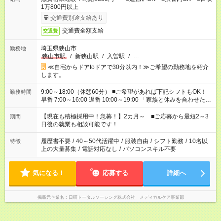
1万800円以上
交通費別途支給あり
交通費全額支給
交通費
埼玉県狭山市
勤務地
狭山市駅
/
新狭山駅
/
入曽駅
/
…
≪自宅からドアtoドアで30分以内！≫ご希望の勤務地を紹介
します。
9:00～18:00（休憩60分） ■ご希望があれば下記シフトもOK！
勤務時間
早番 7:00～16:00 遅番 10:00～19:00 「家族と休みを合わせた
い」 「余裕を持って夕飯の準備がしたい」 「できれば残業はし
たくない」 など、ご希望を教えてくださいね。 ※Wワーク希望
【現在も積極採用中！急募！】2カ月～ ■ご応募から最短2～3
期間
の方へ 今ご覧のお仕事で希望する勤務時間と、もう1つのお仕事
日後の就業も相談可能です！
の勤務時間。 合計で週40時間を超える場合は応募できません。
履歴書不要
/
40～50代活躍中
/
服装自由
/
シフト勤務
/
10名以
特徴
上の大量募集
/
電話対応なし
/
パソコンスキル不要
気になる！
応募する
詳細へ
掲載元企業名
日研トータルソーシング株式会社 メディカルケア事業部