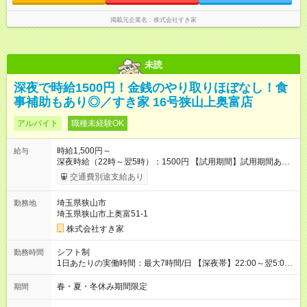
掲載元企業名
株式会社すき家
未読
深夜で時給1500円！金銭のやり取りほぼなし！食
事補助もあり◎／すき家 16号狭山上奥富店
アルバイト
職種未経験OK
時給1,500円～
給与
深夜時給（22時～翌5時）：1500円 【試用期間】試用期間あり
試用期間の長さ：1ヶ月 雇用形態、給与は本採用時と同じです。
交通費別途支給あり
試用期間の実態は30日（※条件変更なし）ですが、切り上げで
一ヶ月とさせていただきます。 研修制度あり：15時間(研修中も
埼玉県狭山市
勤務地
同時給）
埼玉県狭山市上奥富51-1
株式会社すき家
シフト制
勤務時間
1日あたりの実働時間：最大7時間/日 【深夜帯】22:00～翌5:00
週2日～・1日2h～OK◎ ※22:00から翌5:00までは18歳以上の方
のみ勤務可能です（18歳未満の深夜業務禁止のため） ★深夜で
春・夏・冬休み期間限定
期間
も安心して働けます★ すき家では、ワンオペを禁止していま