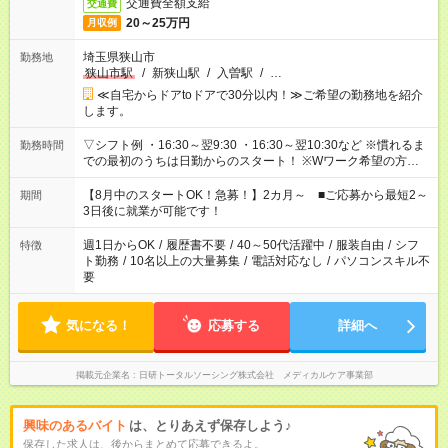
交通費全額支給
交通費
20～25万円
月収例
埼玉県狭山市
勤務地
狭山市駅
/
新狭山駅
/
入曽駅
/
…
≪自宅からドアtoドアで30分以内！≫ご希望の勤務地を紹介
します。
▽シフト例 ・16:30～翌9:30 ・16:30～翌10:30など ※慣れるま
勤務時間
での最初のうちは日勤からのスタート！ ※Wワーク希望の方へ
今ご覧のお仕事で希望する勤務時間と、もう1つのお仕事の勤務
時間。 合計で週40時間を超える場合は応募できません。
【8月中のスタートOK！急募！】2カ月～ ■ご応募から最短2～
期間
3日後に就業が可能です！
週1日からOK
/
履歴書不要
/
40～50代活躍中
/
服装自由
/
シフ
特徴
ト勤務
/
10名以上の大量募集
/
電話対応なし
/
パソコンスキル不
要
気になる！
応募する
詳細へ
掲載元企業名
日研トータルソーシング株式会社 メディカルケア事業部
興味のあるバイト
は、とりあえず保存しよう♪
保存した求人は、後からまとめて応募できるよ。