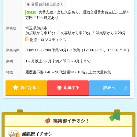
交通費別途支給あり
実費支給／当社規定あり。通勤交通費実費支払／上限4
交通費
万円／月※規定あり
埼玉県加須市
勤務地
加須駅から車10分
/
久喜駅から車20分
/
鴻巣駅から車20分
物流・ロジスティクス
(1)09:00-17:00(休憩60分) ※休憩（12:00-12:50、15:00-15:10）
勤務時間
1ヶ月以上3ヶ月未満／即日～9月末まで
期間
履歴書不要
/
40～50代活躍中
/
10名以上の大量募集
特徴
気になる！
応募する
詳細へ
編集部イチオシ