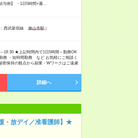
給与例】 ・1日5時間×週…
寄り駅：西武新宿線
狭山市駅
）
～18:30 ★上記時間内で1日5時間～勤務OK
勤務 ・短時間勤務 など お気軽にご相談く
び秘密保持の観点から副業・Wワークはご遠慮
詳細へ
援・放デイ／准看護師】★