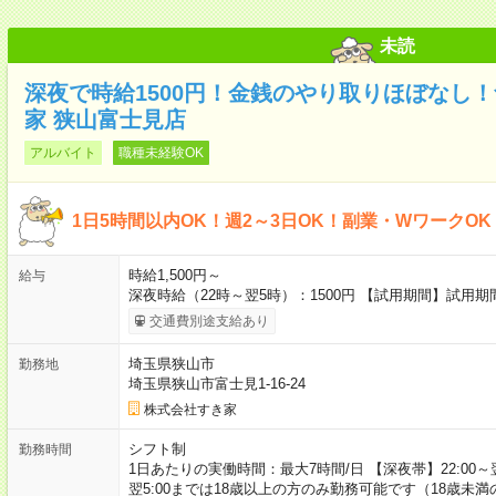
未読
深夜で時給1500円！金銭のやり取りほぼなし
家 狭山富士見店
アルバイト
職種未経験OK
1日5時間以内OK！週2～3日OK！副業・WワークO
時給1,500円～
給与
深夜時給（22時～翌5時）：1500円 【試用期間】試用
交通費別途支給あり
埼玉県狭山市
勤務地
埼玉県狭山市富士見1-16-24
株式会社すき家
シフト制
勤務時間
1日あたりの実働時間：最大7時間/日 【深夜帯】22:00～翌5:
翌5:00までは18歳以上の方のみ勤務可能です（18歳未