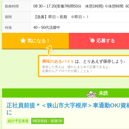
08:30～17:20(実働7時間50分 休憩1時間) ※休憩時間: 6
勤務時間
【急募】即日～長期 ※即日～！
期間
40～50代活躍中
特徴
気になる！
応募する
興味のあるバイト
は、とりあえず保存しよう♪
保存した求人は、後からまとめて応募できるよ。
企業からアプローチが届くことも！
未読
正社員前提＊＜狭山市大字根岸＞車通勤OK/資
に
紹介予定派遣
WEB登録・面接OK