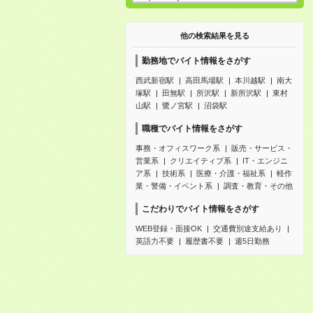
他の検索結果を見る
勤務地でバイト情報をさがす
西武新宿駅
高田馬場駅
本川越駅
南大
塚駅
田無駅
所沢駅
新所沢駅
東村
山駅
鷺ノ宮駅
沼袋駅
職種でバイト情報をさがす
事務・オフィスワーク系
販売・サービス・
営業系
クリエイティブ系
IT・エンジニ
ア系
技術系
医療・介護・福祉系
軽作
業・警備・イベント系
調査・教育・その他
こだわりでバイト情報をさがす
WEB登録・面接OK
交通費別途支給あり
英語力不要
履歴書不要
週5日勤務