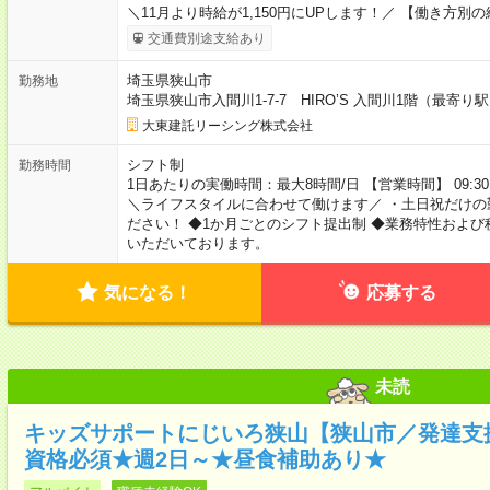
＼11月より時給が1,150円にUPします！／ 【働き方別の
交通費別途支給あり
埼玉県狭山市
勤務地
埼玉県狭山市入間川1-7-7 HIRO’S 入間川1階（最
大東建託リーシング株式会社
シフト制
勤務時間
1日あたりの実働時間：最大8時間/日 【営業時間】 09:30
＼ライフスタイルに合わせて働けます／ ・土日祝だけの
ださい！ ◆1か月ごとのシフト提出制 ◆業務特性およ
いただいております。
気になる！
応募する
未読
キッズサポートにじいろ狭山【狭山市／発達支
資格必須★週2日～★昼食補助あり★