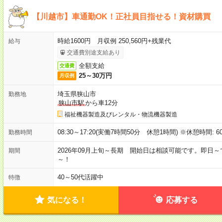
【川越市】車通勤OK！正社員目指せる！資材購買
時給1600円 月収例 250,560円+残業代
給与
交通費別途支給あり
全額支給
交通費
25～30万円
月収例
埼玉県狭山市
勤務地
狭山市駅
から車12分
福祉機器製造及びレンタル・物流機器製造
08:30～17:20(実働7時間50分 休憩1時間) ※休憩時間: 6
勤務時間
2026年09月上旬～長期 開始日は相談可能です。即日
期間
～！
40～50代活躍中
特徴
気になる！
応募する