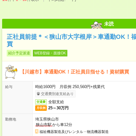
未読
正社員前提＊＜狭山市大字根岸＞車通勤OK！
買
紹介予定派遣
WEB登録・面接OK
【川越市】車通勤OK！正社員目指せる！資材購買
時給1600円 月収例 250,560円+残業代
給与
交通費別途支給あり
全額支給
交通費
25～30万円
月収例
埼玉県狭山市
勤務地
狭山市駅
から車12分
福祉機器製造及びレンタル・物流機器製造