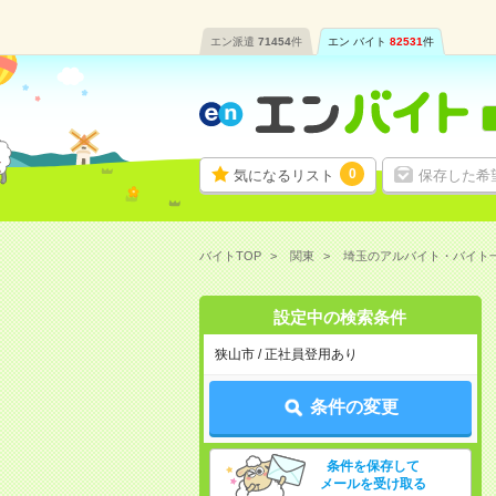
エン派遣
71454
件
エン バイト
82531
件
0
気になるリスト
保存した希
バイトTOP
関東
埼玉のアルバイト・バイト
設定中の検索条件
狭山市 / 正社員登用あり
条件の変更
条件を保存して
メールを受け取る