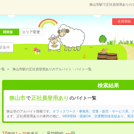
狭山市駅で正社員登用ありの
会員登録
エリア変更
関東版
望条件
一覧
狭山市駅の正社員登用ありのアルバイト・バイト一覧
検索結果
狭山市
正社員登用あり
で
のバイト一覧
狭山市のアルバイト情報です。
オフィスワーク・事務系
、
営業・販売・サービス系
、
ます。正社員登用ありの条件の他に、
WEB登録・面接OK
、
交通費別途支給あり
、
英語
---
10
平均時給:
円
件中
1
～
10
件表示