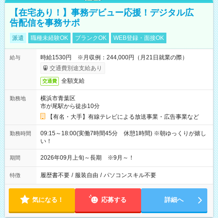
【在宅あり！】事務デビュー応援！デジタル広
告配信を事務サポ
派遣
職種未経験OK
ブランクOK
WEB登録・面接OK
時給1530円 ※月収例：244,000円（月21日就業の際）
給与
交通費別途支給あり
全額支給
交通費
横浜市青葉区
勤務地
市が尾駅から徒歩10分
【有名・大手】有線テレビによる放送事業・広告事業など
09:15～18:00(実働7時間45分 休憩1時間) ※朝ゆっくりが嬉し
勤務時間
い！
2026年09月上旬～長期 ※9月～！
期間
履歴書不要
/
服装自由
/
パソコンスキル不要
特徴
気になる！
応募する
詳細へ