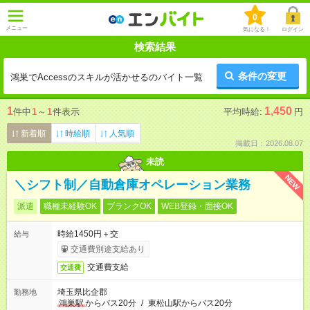
0
メニュー
気になる！
ログイン
検索結果
条件の変更
鴻巣でAccessのスキルが活かせるのバイト一覧
1
1,450
件中
1
～
1
件表示
平均時給:
円
新着順
時給順
人気順
掲載日：2026.08.07
未読
NEW
＼シフト制／自動倉庫オペレーション業務
派遣
職種未経験OK
ブランクOK
WEB登録・面接OK
時給1450円＋交
給与
交通費別途支給あり
交通費支給
交通費
埼玉県比企郡
勤務地
鴻巣駅
からバス20分
/
東松山駅からバス20分