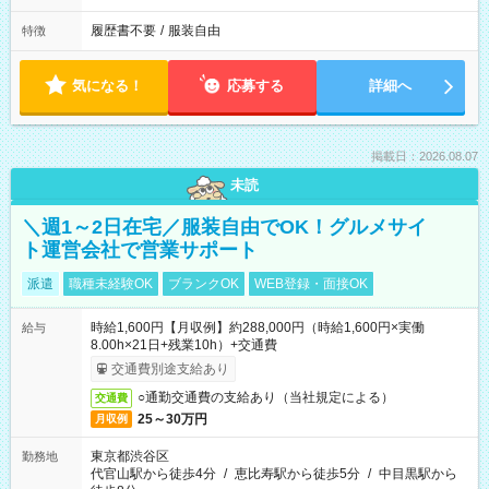
履歴書不要
/
服装自由
特徴
気になる！
応募する
詳細へ
掲載日：2026.08.07
未読
＼週1～2日在宅／服装自由でOK！グルメサイ
ト運営会社で営業サポート
派遣
職種未経験OK
ブランクOK
WEB登録・面接OK
時給1,600円【月収例】約288,000円（時給1,600円×実働
給与
8.00h×21日+残業10h）+交通費
交通費別途支給あり
○通勤交通費の支給あり（当社規定による）
交通費
25～30万円
月収例
東京都渋谷区
勤務地
代官山駅から徒歩4分
/
恵比寿駅から徒歩5分
/
中目黒駅から