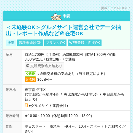
掲載日：2026.08.07
未読
＜未経験OK＞グルメサイト運営会社でデータ抽
出・レポート作成など＠在宅OK
派遣
職種未経験OK
ブランクOK
WEB登録・面接OK
時給1,700円【月収例】約306,000円（時給1,700円×実働
給与
8.00h×21日+残業10h）+交通費
交通費別途支給あり
○通勤交通費の支給あり（当社規定による）
交通費
30万円～
月収例
東京都渋谷区
勤務地
代官山駅から徒歩4分
/
恵比寿駅から徒歩5分
/
中目黒駅から
徒歩8分
●グルメサイト運営会社●
★10:00～19:00（休憩時間 12:00～13:00）
勤務時間
即日スタート ※急募 ○9月～、10月～スタートもご相談くだ
期間
さい♪