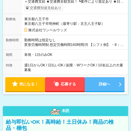
＋交通費支給 ★交通費全額支給！ ┗案件により規定あり ★日払
いOK！（規定あり） ┗働いたその日に現金GET♪ お仕事後はコ
交通費別途支給あり
ンビニATMから 日払い分を引き落とせます！ 【試用期間】試
用期間なし
東京都八王子市
勤務地
東京都八王子市明神町（最寄り駅：京王八王子駅）
株式会社ワンベルウッズ
勤務時間は指定なし
勤務時間
変形労働時間制 想定労働時間160時間/月 【シフト例】 ・8：00
～21：00
単発・1日のみOK
期間
週1日からOK / 日払いOK / 副業・WワークOK / 10名以上の大量
特徴
募集
気になる！
応募する
詳細へ
未読
給与即払いOK！高時給！土日休み！商品の検
品・梱包