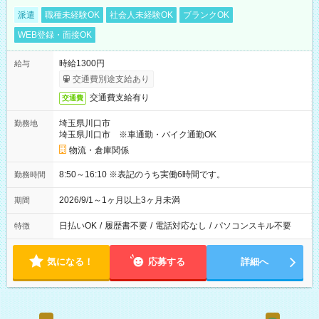
派遣
職種未経験OK
社会人未経験OK
ブランクOK
WEB登録・面接OK
時給1300円
給与
交通費別途支給あり
交通費支給有り
交通費
埼玉県川口市
勤務地
埼玉県川口市 ※車通勤・バイク通勤OK
物流・倉庫関係
8:50～16:10 ※表記のうち実働6時間です。
勤務時間
2026/9/1～1ヶ月以上3ヶ月未満
期間
日払いOK
/
履歴書不要
/
電話対応なし
/
パソコンスキル不要
特徴
気になる！
応募する
詳細へ