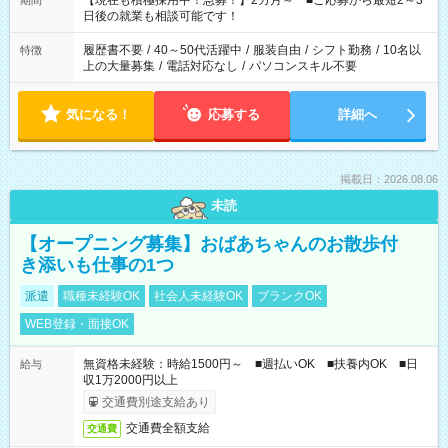
【現在も積極採用中！急募！】2カ月～ ■ご応募から最短2～3
期間
の方へ 今ご覧のお仕事で希望する勤務時間と、もう1つのお仕事
日後の就業も相談可能です！
の勤務時間。 合計で週40時間を超える場合は応募できません。
履歴書不要
/
40～50代活躍中
/
服装自由
/
シフト勤務
/
10名以
特徴
上の大量募集
/
電話対応なし
/
パソコンスキル不要
気になる！
応募する
詳細へ
掲載日：2026.08.06
未読
【オープニング募集】おばあちゃんのお散歩付
き添いも仕事の1つ
派遣
職種未経験OK
社会人未経験OK
ブランクOK
WEB登録・面接OK
無資格未経験：時給1500円～ ■週払いOK ■扶養内OK ■日
給与
収1万2000円以上
交通費別途支給あり
交通費全額支給
交通費