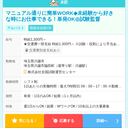
未読
マニュアル通りに簡単WORK◆未経験から好き
な時にお仕事できる！単発OK◎試験監督
アルバイト
職種未経験OK
時給1,300円～
給与
★交通費一部支給 時給1,300円～ ※試験・役割により手当あり
※勤務回数により昇給あり 【即給（前払い）オプションあ
交通費別途支給あり
り！】 希望される場合、勤務から1週間ほどで給与の一部を受け
取れます。 ※手数料418円がかかります。 【過去試験日の収入
埼玉県川越市
勤務地
例】 ・河合塾模擬試験 8:30～17:30（休憩1時間） 時給1,300円
埼玉県川越市脇田町（最寄り駅：川越駅）
×8時間＝日収10,400円＋交通費 ※当日の役割により時給＋100
円の場合あり ・国家試験 7:00～13:30（休憩なし） 時給1,300
株式会社全国試験運営センター
円（役割手当＋100円）×6時間＝日収8,400円＋交通費 【試用期
間】試用期間なし
シフト制
勤務時間
1日あたりの実働時間：最大7時間/日 09：00～17：00 ※勤務時
間は 試験により異なります。
単発・1日のみOK / 短期（1ヶ月以内）
期間
週1日からOK / 副業・WワークOK / 10名以上の大量募集
特徴
気になる！
応募する
詳細へ