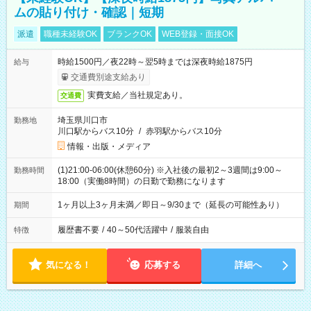
ムの貼り付け・確認｜短期
派遣
職種未経験OK
ブランクOK
WEB登録・面接OK
時給1500円／夜22時～翌5時までは深夜時給1875円
給与
交通費別途支給あり
実費支給／当社規定あり。
交通費
埼玉県川口市
勤務地
川口駅からバス10分
/
赤羽駅からバス10分
情報・出版・メディア
(1)21:00-06:00(休憩60分) ※入社後の最初2～3週間は9:00～
勤務時間
18:00（実働8時間）の日勤で勤務になります
1ヶ月以上3ヶ月未満／即日～9/30まで（延長の可能性あり）
期間
履歴書不要
/
40～50代活躍中
/
服装自由
特徴
気になる！
応募する
詳細へ