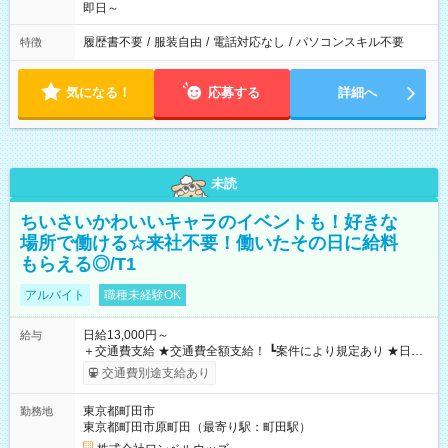
即日～
履歴書不要
/
服装自由
/
電話対応なし
/
パソコンスキル不要
特徴
気になる！
応募する
詳細へ
未読
ちいさいかわいいキャラのイベントも！好きな
場所で働ける☆来社不要！働いたその日に給料
もらえる◎/T1
アルバイト
職種未経験OK
日給13,000円～
給与
＋交通費支給 ★交通費全額支給！ ┗案件により規定あり ★日払
いOK！（規定あり） ┗働いたその日に現金GET♪ お仕事後はコ
交通費別途支給あり
ンビニATMから 日払い分を引き落とせます！ 【試用期間】試
用期間なし
東京都町田市
勤務地
東京都町田市原町田（最寄り駅：町田駅）