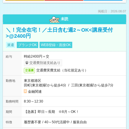
掲載日：2026.08.07
未読
＼！完全在宅！／土日含む週2～OK<講座受付
>@2400円
派遣
ブランクOK
WEB登録・面接OK
時給2400円＋交
給与
交通費別途支給あり
交通費実費支給（当社規定あり）
交通費
東京都港区
勤務地
田町(東京都)駅から徒歩4分
/
三田(東京都)駅から徒歩7分
金融関連
8:30～12:30
勤務時間
【急募】即日～長期 ※8月～OK！
期間
履歴書不要
/
40～50代活躍中
/
服装自由
特徴