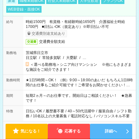
派遣
職種未経験OK
社会人未経験OK
大学生歓迎
ブランクOK
WEB登録・面接OK
時給1500円 有資格・有経験時給1650円 介護福祉士時給
給与
1700円 ■日払いOK（規定あり）※即日払い不可
交通費別途支給あり
交通費全額支給
交通費
茨城県日立市
勤務地
日立駅
/
常陸多賀駅
/
大甕駅
/
…
＜選べる勤務地＞シニア向けマンション ※他にもさまざま
な施設をご紹介できます！
★1日5時間～OK！ （例）9:00～18:00のあいだ もちろん1日8時
勤務時間
間のお仕事もご紹介可能です！ご希望をお聞かせください！★
家庭の都合でお休みが必要な場合も遠慮なくご相談ください。
※週最低15時間以上の勤務が必要です
短期2ヵ月～のお仕事です。開始日はご相談ください！ ★急募
期間
です！
日払いOK
/
履歴書不要
/
40～50代活躍中
/
服装自由
/
シフト勤
特徴
務
/
10名以上の大量募集
/
電話対応なし
/
パソコンスキル不要
気になる！
応募する
詳細へ