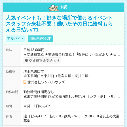
未読
人気イベントも！好きな場所で働けるイベント
スタッフ☆来社不要！働いたその日に給料もら
える日払い/T1
アルバイト
職種未経験OK
日給13,000円～
給与
＋交通費支給 ★交通費全額支給！ ┗案件により規定あり ★日払
いOK！（規定あり） ┗働いたその日に現金GET♪ お仕事後はコ
交通費別途支給あり
ンビニATMから 日払い分を引き落とせます！ 【試用期間】試
用期間なし
埼玉県川口市
勤務地
埼玉県川口市東川口（最寄り駅：東川口駅）
株式会社ワンベルウッズ
勤務時間は指定なし
勤務時間
変形労働時間制 想定労働時間160時間/月 【シフト例】 ・8：00
～21：00
単発・1日のみOK
期間
週1日からOK / 日払いOK / 副業・WワークOK / 10名以上の大量
特徴
募集