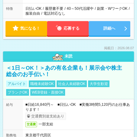
日払いOK
/
履歴書不要
/
40～50代活躍中
/
副業・WワークOK
/
特徴
服装自由
/
電話対応なし
気になる！
応募する
詳細へ
掲載日：2026.08.07
未読
＜1日～OK！＞あの有名企業も！展示会や株主
総会のお手伝い！
アルバイト
職種未経験OK
社会人未経験OK
大学生歓迎
ブランクOK
WEB登録・面接OK
■日給16,840円～ ■日払いOK ■実働3時間5,120円のお仕事あ
給与
ります！
交通費別途支給あり
一部支給
交通費
東京都千代田区
勤務地