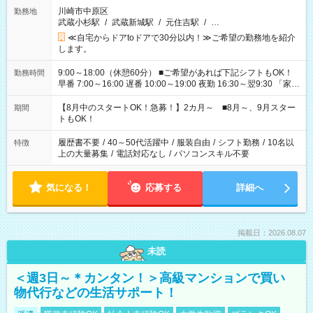
川崎市中原区
勤務地
武蔵小杉駅
/
武蔵新城駅
/
元住吉駅
/
…
≪自宅からドアtoドアで30分以内！≫ご希望の勤務地を紹介
します。
9:00～18:00（休憩60分） ■ご希望があれば下記シフトもOK！
勤務時間
早番 7:00～16:00 遅番 10:00～19:00 夜勤 16:30～翌9:30 「家族
と休みを合わせたい」 「余裕を持って夕飯の準備がしたい」
「できれば残業はしたくない」 など、ご希望を教えてください
【8月中のスタートOK！急募！】2カ月～ ■8月～、9月スター
期間
ね。 ※Wワーク希望の方へ 今ご覧のお仕事で希望する勤務時間
トもOK！
と、もう1つのお仕事の勤務時間。 合計で週40時間を超える場
合は応募できません。
履歴書不要
/
40～50代活躍中
/
服装自由
/
シフト勤務
/
10名以
特徴
上の大量募集
/
電話対応なし
/
パソコンスキル不要
気になる！
応募する
詳細へ
掲載日：2026.08.07
未読
＜週3日～＊カンタン！＞高級マンションで買い
物代行などの生活サポート！