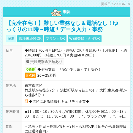
掲載日：2026.07.29
未読
【完全在宅！】難しい業務なし＆電話なし！ゆ
っくりの11時～時短＊データ入力・事務
派遣
職種未経験OK
ブランクOK
WEB登録・面接OK
◆時給1,700円＊日払い・週払いOK＊昇給あり♪【月収例】 ・約
給与
204,000円 （時給1,700円 × 実働6h × 20日）
交通費別途支給あり
◆全額支給 ＊家が少し遠くても安心！
交通費
20～25万円
月収例
東京都港区
勤務地
竹芝駅から徒歩2分
/
浜松町駅から徒歩4分
/
大門(東京都)駅か
ら徒歩5分
/
…
◆港区にある情報セキュリティ企業◆
◆11：00～18：30のうち実働6時間、休憩60分 ※11：00～18：
勤務時間
00 または 11：30～18：30 。*。ブランクOK！。*。 例え
ば前職が、 在宅/財団法人/事務/コールセンター/受付/販売/カフェ
スタッフ スイーツ販売/ホテルフロント/化粧品販売/など 様々な
＜急募＞即日～長期／8月～9月～も相談OK！応募から最短即日
期間
業界から入社して活躍されています♪
には選考案内♪