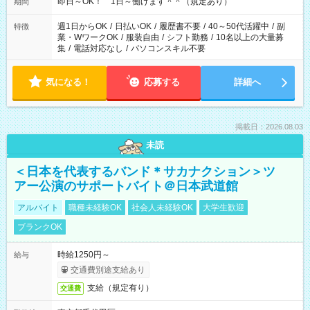
即日～OK！ 1日～働けます＾＾（規定あり）
期間
週1日からOK
/
日払いOK
/
履歴書不要
/
40～50代活躍中
/
副
特徴
業・WワークOK
/
服装自由
/
シフト勤務
/
10名以上の大量募
集
/
電話対応なし
/
パソコンスキル不要
気になる！
応募する
詳細へ
掲載日：2026.08.03
未読
＜日本を代表するバンド＊サカナクション＞ツ
アー公演のサポートバイト＠日本武道館
アルバイト
職種未経験OK
社会人未経験OK
大学生歓迎
ブランクOK
時給1250円～
給与
交通費別途支給あり
支給（規定有り）
交通費