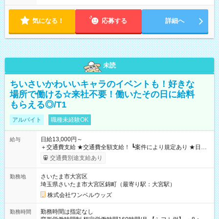
気になる！
応募する
詳細へ
未読
ちいさいかわいいキャラのイベントも！好きな
場所で働ける☆来社不要！働いたその日に給料
もらえる◎/T1
アルバイト
職種未経験OK
日給13,000円～
給与
＋交通費支給 ★交通費全額支給！ ┗案件により規定あり ★日払
いOK！（規定あり） ┗働いたその日に現金GET♪ お仕事後はコ
交通費別途支給あり
ンビニATMから 日払い分を引き落とせます！ 【試用期間】試
用期間なし
さいたま市大宮区
勤務地
埼玉県さいたま市大宮区錦町（最寄り駅：大宮駅）
株式会社ワンベルウッズ
勤務時間は指定なし
勤務時間