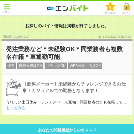
0
メニュー
気になる！
ログイン
お探しのバイト情報は掲載が終了しました。
掲載日 :2026
/
07
/
27
No.SSKCS2604382483
発注業務など＊未経験OK＊同業務者も複数
名在籍＊車通勤可能
派遣
職種未経験OK
ブランクOK
WEB登録・面接OK
〔飲料メーカー〕未経験からチャレンジできるお仕
事！カジュアルでの勤務となります！
うれしい土日休み！ランチスペース完備！同業務者の方も在籍して
...
もっとみる
あなたの閲覧履歴からのオススメ