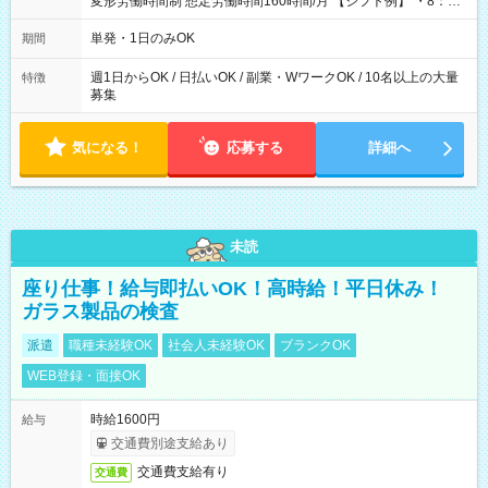
変形労働時間制 想定労働時間160時間/月 【シフト例】 ・8：00
～21：00
単発・1日のみOK
期間
週1日からOK / 日払いOK / 副業・WワークOK / 10名以上の大量
特徴
募集
気になる！
応募する
詳細へ
未読
座り仕事！給与即払いOK！高時給！平日休み！
ガラス製品の検査
派遣
職種未経験OK
社会人未経験OK
ブランクOK
WEB登録・面接OK
時給1600円
給与
交通費別途支給あり
交通費支給有り
交通費