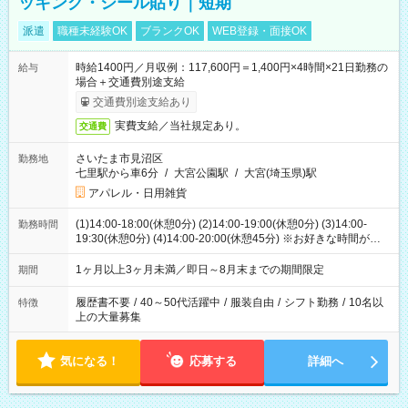
ッキング・シール貼り｜短期
派遣
職種未経験OK
ブランクOK
WEB登録・面接OK
時給1400円／月収例：117,600円＝1,400円×4時間×21日勤務の
給与
場合＋交通費別途支給
交通費別途支給あり
実費支給／当社規定あり。
交通費
さいたま市見沼区
勤務地
七里駅から車6分
/
大宮公園駅
/
大宮(埼玉県)駅
アパレル・日用雑貨
(1)14:00-18:00(休憩0分) (2)14:00-19:00(休憩0分) (3)14:00-
勤務時間
19:30(休憩0分) (4)14:00-20:00(休憩45分) ※お好きな時間が選べ
ます
1ヶ月以上3ヶ月未満／即日～8月末までの期間限定
期間
履歴書不要
/
40～50代活躍中
/
服装自由
/
シフト勤務
/
10名以
特徴
上の大量募集
気になる！
応募する
詳細へ