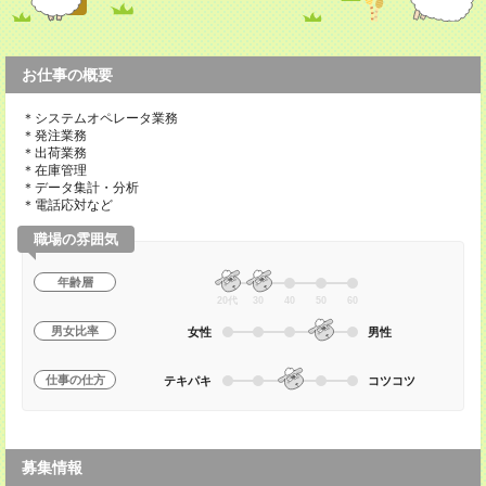
お仕事の概要
＊システムオペレータ業務
＊発注業務
＊出荷業務
＊在庫管理
＊データ集計・分析
＊電話応対など
職場の雰囲気
年齢層
20代
30
40
50
60
男女比率
女性
男性
仕事の仕方
テキパキ
コツコツ
募集情報