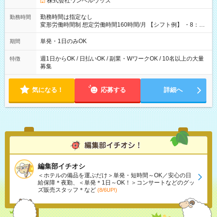
株式会社ワンベルウッズ
勤務時間は指定なし
勤務時間
変形労働時間制 想定労働時間160時間/月 【シフト例】 ・8：00
～21：00
単発・1日のみOK
期間
週1日からOK / 日払いOK / 副業・WワークOK / 10名以上の大量
特徴
募集
気になる！
応募する
詳細へ
編集部イチオシ
＜ホテルの備品を運ぶだけ＞単発・短時間～OK／安心の日
給保障＊夜勤、＜単発＊1日～OK！＞コンサートなどのグッ
ズ販売スタッフ＊など
(8/6UP!)