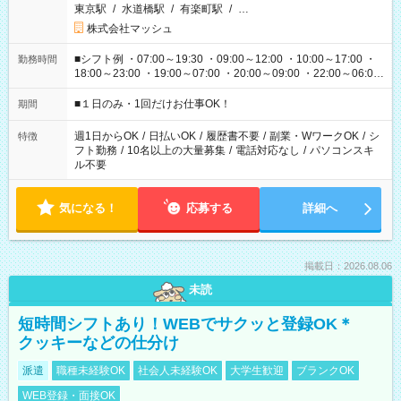
東京駅
/
水道橋駅
/
有楽町駅
/
…
株式会社マッシュ
■シフト例 ・07:00～19:30 ・09:00～12:00 ・10:00～17:00 ・
勤務時間
18:00～23:00 ・19:00～07:00 ・20:00～09:00 ・22:00～06:00
etc ★最短で3時間で5,120円のお仕事から 15時間で2万円近く稼
げるお仕事も！ ご希望のお時間に合わせてご紹介！ ※シフトは
■１日のみ・1回だけお仕事OK！
期間
現場によって異なります。 ※勿論、休憩時間はあるのでご安心
ください！
週1日からOK
/
日払いOK
/
履歴書不要
/
副業・WワークOK
/
シ
特徴
フト勤務
/
10名以上の大量募集
/
電話対応なし
/
パソコンスキ
ル不要
気になる！
応募する
詳細へ
掲載日：2026.08.06
未読
短時間シフトあり！WEBでサクッと登録OK＊
クッキーなどの仕分け
派遣
職種未経験OK
社会人未経験OK
大学生歓迎
ブランクOK
WEB登録・面接OK