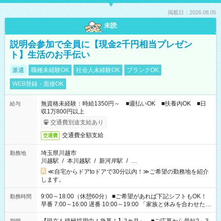
掲載日：2026.08.05
未読
説明会参加で全員に【現金2千円相当プレゼン
ト】生活のお手伝い
派遣
職種未経験OK
社会人未経験OK
ブランクOK
WEB登録・面接OK
無資格未経験：時給1350円～ ■週払いOK ■扶養内OK ■日
給与
収1万800円以上
交通費別途支給あり
交通費全額支給
交通費
埼玉県川越市
勤務地
川越駅
/
本川越駅
/
新河岸駅
/
…
≪自宅からドアtoドアで30分以内！≫ご希望の勤務地を紹介
します。
9:00～18:00（休憩60分） ■ご希望があれば下記シフトもOK！
勤務時間
早番 7:00～16:00 遅番 10:00～19:00 「家族と休みを合わせた
い」 「余裕を持って夕飯の準備がしたい」 「できれば残業はし
たくない」 など、ご希望を教えてくださいね。 ※Wワーク希望