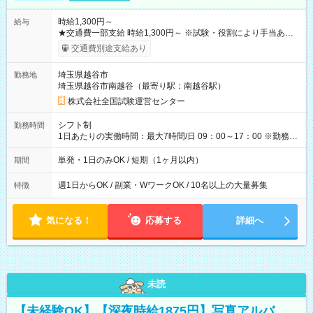
時給1,300円～
給与
★交通費一部支給 時給1,300円～ ※試験・役割により手当あり
※勤務回数により昇給あり 【即給（前払い）オプションあ
交通費別途支給あり
り！】 希望される場合、勤務から1週間ほどで給与の一部を受け
取れます。 ※手数料418円がかかります。 【過去試験日の収入
埼玉県越谷市
勤務地
例】 ・河合塾模擬試験 8:30～17:30（休憩1時間） 時給1,300円
埼玉県越谷市南越谷（最寄り駅：南越谷駅）
×8時間＝日収10,400円＋交通費 ※当日の役割により時給＋100
円の場合あり ・国家試験 7:00～13:30（休憩なし） 時給1,300
株式会社全国試験運営センター
円（役割手当＋100円）×6時間＝日収8,400円＋交通費 【試用期
間】試用期間なし
シフト制
勤務時間
1日あたりの実働時間：最大7時間/日 09：00～17：00 ※勤務時
間は 試験により異なります。
単発・1日のみOK / 短期（1ヶ月以内）
期間
週1日からOK / 副業・WワークOK / 10名以上の大量募集
特徴
気になる！
応募する
詳細へ
未読
【未経験OK】【深夜時給1875円】写真アルバ