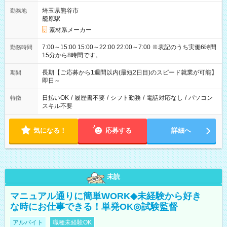
埼玉県熊谷市
勤務地
籠原駅
素材系メーカー
7:00～15:00 15:00～22:00 22:00～7:00 ※表記のうち実働6時間
勤務時間
15分から8時間です。
長期【ご応募から1週間以内(最短2日目)のスピード就業が可能】
期間
即日～
日払いOK
/
履歴書不要
/
シフト勤務
/
電話対応なし
/
パソコン
特徴
スキル不要
気になる！
応募する
詳細へ
未読
マニュアル通りに簡単WORK◆未経験から好き
な時にお仕事できる！単発OK◎試験監督
アルバイト
職種未経験OK