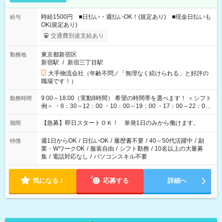
時給1500円 ■日払い・週払いOK！(規定あり) ■現金日払いも
給与
OK(規定あり)
交通費別途支給あり
東京都新宿区
勤務地
新宿駅
/
新宿三丁目駅
大手物流会社（年齢不問／「無理なく続けられる」と好評の
職場です！）
9:00～18:00（実動8時間） 希望の時間帯を選べます！ ＜シフト
勤務時間
例＞ ・8：30～12：00 ・10：00～19：00 ・17：00～22：00
・13：00～22：00 ・22：00～翌6：00 など
【急募】即日スタートＯＫ！ 単発1日のみから働けます。
期間
週1日からOK
/
日払いOK
/
履歴書不要
/
40～50代活躍中
/
副
特徴
業・WワークOK
/
服装自由
/
シフト勤務
/
10名以上の大量募
集
/
電話対応なし
/
パソコンスキル不要
気になる！
応募する
詳細へ