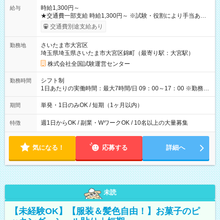
時給1,300円～
給与
★交通費一部支給 時給1,300円～ ※試験・役割により手当あり
※勤務回数により昇給あり 【即給（前払い）オプションあ
交通費別途支給あり
り！】 希望される場合、勤務から1週間ほどで給与の一部を受け
取れます。 ※手数料418円がかかります。 【過去試験日の収入
さいたま市大宮区
勤務地
例】 ・河合塾模擬試験 8:30～17:30（休憩1時間） 時給1,300円
埼玉県埼玉県さいたま市大宮区錦町（最寄り駅：大宮駅）
×8時間＝日収10,400円＋交通費 ※当日の役割により時給＋100
円の場合あり ・国家試験 7:00～13:30（休憩なし） 時給1,300
株式会社全国試験運営センター
円（役割手当＋100円）×6時間＝日収8,400円＋交通費 【試用期
間】試用期間なし
シフト制
勤務時間
1日あたりの実働時間：最大7時間/日 09：00～17：00 ※勤務時
間は 試験により異なります。
単発・1日のみOK / 短期（1ヶ月以内）
期間
週1日からOK / 副業・WワークOK / 10名以上の大量募集
特徴
気になる！
応募する
詳細へ
未読
【未経験OK】【服装＆髪色自由！】お菓子のピ