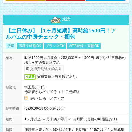
未読
【土日休み】【1ヶ月短期】高時給1500円！ア
ルバムの中身チェック・梱包
派遣
職種未経験OK
ブランクOK
WEB登録・面接OK
時給1500円／月収例：252,000円＝1,500円×8時間×21日勤務の
給与
場合＋交通費別途支給
交通費別途支給あり
実費支給／当社規定あり。
交通費
埼玉県川口市
勤務地
赤羽駅からバス10分
/
川口元郷駅
情報・出版・メディア
(1)09:00-18:00(休憩60分)
勤務時間
1ヶ月以上3ヶ月未満／即日～1ヵ月間（更新の可能性あり）
期間
履歴書不要
/
40～50代活躍中
/
服装自由
/
10名以上の大量募集
特徴