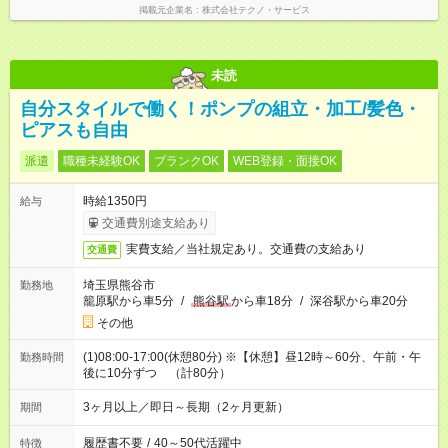
掲載元企業名
株式会社テクノ・サービス
未読
自分スタイルで働く！ポンプの組立・加工/髪色・
ピアスも自由
派遣
職種未経験OK
ブランクOK
WEB登録・面接OK
時給1350円
給与
交通費別途支給あり
実費支給／当社規定あり。交通費の支給あり
交通費
埼玉県熊谷市
勤務地
籠原駅から車5分
/
熊谷駅
から車18分
/
深谷駅から車20分
その他
(1)08:00-17:00(休憩80分) ※【休憩】昼12時～60分、午前・午
勤務時間
後に10分ずつ （計80分）
3ヶ月以上／即日～長期（2ヶ月更新）
期間
履歴書不要
/
40～50代活躍中
特徴