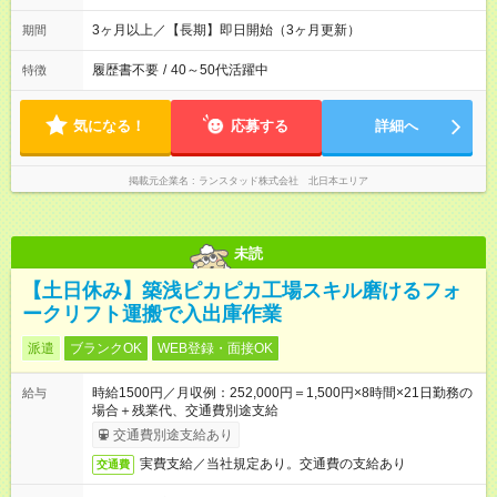
3ヶ月以上／【長期】即日開始（3ヶ月更新）
期間
履歴書不要
/
40～50代活躍中
特徴
気になる！
応募する
詳細へ
掲載元企業名
ランスタッド株式会社 北日本エリア
未読
【土日休み】築浅ピカピカ工場スキル磨けるフォ
ークリフト運搬で入出庫作業
派遣
ブランクOK
WEB登録・面接OK
時給1500円／月収例：252,000円＝1,500円×8時間×21日勤務の
給与
場合＋残業代、交通費別途支給
交通費別途支給あり
実費支給／当社規定あり。交通費の支給あり
交通費