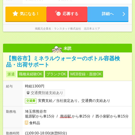
気になる！
応募する
詳細へ
掲載元企業名
ランスタッド株式会社 北日本エリア
未読
【熊谷市】ミネラルウォーターのボトル容器検
品・出荷サポート
派遣
職種未経験OK
ブランクOK
WEB登録・面接OK
時給1300円
給与
交通費別途支給あり
実費支給／当社規定あり。交通費の支給あり
交通費
埼玉県熊谷市
勤務地
籠原駅から車15分
/
熊谷駅
から車25分
/
西小泉駅から車15分
食料品
(1)09:00-18:00(休憩60分)
勤務時間