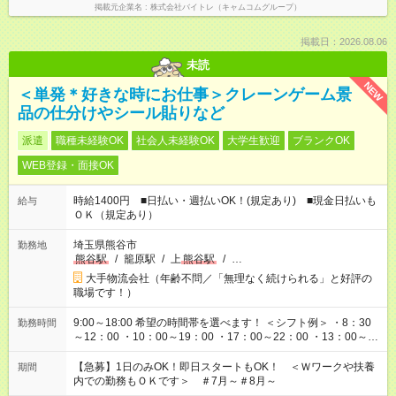
掲載元企業名
株式会社バイトレ（キャムコムグループ）
掲載日：2026.08.06
未読
NEW
＜単発＊好きな時にお仕事＞クレーンゲーム景
品の仕分けやシール貼りなど
派遣
職種未経験OK
社会人未経験OK
大学生歓迎
ブランクOK
WEB登録・面接OK
時給1400円 ■日払い・週払いOK！(規定あり) ■現金日払いも
給与
ＯＫ（規定あり）
埼玉県熊谷市
勤務地
熊谷駅
/
籠原駅
/
上
熊谷駅
/
…
大手物流会社（年齢不問／「無理なく続けられる」と好評の
職場です！）
9:00～18:00 希望の時間帯を選べます！ ＜シフト例＞ ・8：30
勤務時間
～12：00 ・10：00～19：00 ・17：00～22：00 ・13：00～
22：00 ・22：00～翌6：00 など
【急募】1日のみOK！即日スタートもOK！ ＜Ｗワークや扶養
期間
内での勤務もＯＫです＞ ＃7月～＃8月～