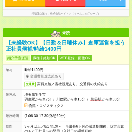
掲載元企業名
株式会社バイトレ（キャムコムグループ）
未読
【未経験OK】【日勤＆日曜休み】倉庫運営を担う
正社員候補/時給1400円
紹介予定派遣
職種未経験OK
WEB登録・面接OK
時給1400円
給与
交通費別途支給あり
実費支給／当社規定あり。交通費の支給あり
交通費
埼玉県羽生市
勤務地
羽生駅から車7分
/
川俣駅から車15分
/
熊谷駅
から車30分
物流・ロジスティクス
(1)08:30-17:30(休憩60分)
勤務時間
3ヶ月以上／8/17以降～ ※最長6ヶ月の派遣期間後、双方合意
期間
のもと正社員への登用（入社日の調整可能