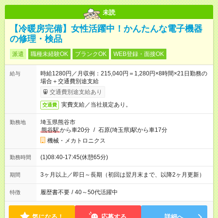
未読
【冷暖房完備】女性活躍中！かんたんな電子機器
の修理・検品
派遣
職種未経験OK
ブランクOK
WEB登録・面接OK
時給1280円／月収例：215,040円＝1,280円×8時間×21日勤務の
給与
場合＋交通費別途支給
交通費別途支給あり
実費支給／当社規定あり。
交通費
埼玉県熊谷市
勤務地
熊谷駅
から車20分
/
石原(埼玉県)駅から車17分
機械・メカトロニクス
(1)08:40-17:45(休憩65分)
勤務時間
3ヶ月以上／即日～長期（初回は翌月末まで、以降2ヶ月更新）
期間
履歴書不要
/
40～50代活躍中
特徴
気になる！
応募する
詳細へ