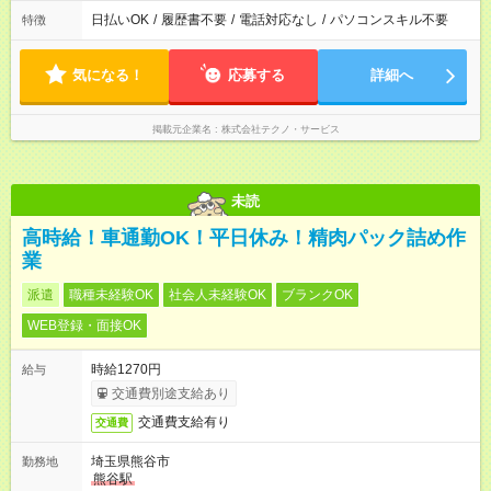
日払いOK
/
履歴書不要
/
電話対応なし
/
パソコンスキル不要
特徴
気になる！
応募する
詳細へ
掲載元企業名
株式会社テクノ・サービス
未読
高時給！車通勤OK！平日休み！精肉パック詰め作
業
派遣
職種未経験OK
社会人未経験OK
ブランクOK
WEB登録・面接OK
時給1270円
給与
交通費別途支給あり
交通費支給有り
交通費
埼玉県熊谷市
勤務地
熊谷駅