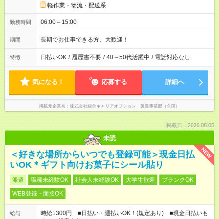
軽作業・物流・配送系
06:00～15:00
勤務時間
長期でお仕事できる方、大歓迎！
期間
日払いOK
/
履歴書不要
/
40～50代活躍中
/
電話対応なし
特徴
気になる！
応募する
詳細へ
掲載元企業名
株式会社綜合キャリアオプション 製造事業部（全国）
掲載日：2026.08.05
未読
NEW
＜好きな場所からいつでも登録可能＞現金日払
いOK＊ギフト向けお菓子にシール貼り
派遣
職種未経験OK
社会人未経験OK
大学生歓迎
ブランクOK
WEB登録・面接OK
時給1300円 ■日払い・週払いOK！(規定あり) ■現金日払いも
給与