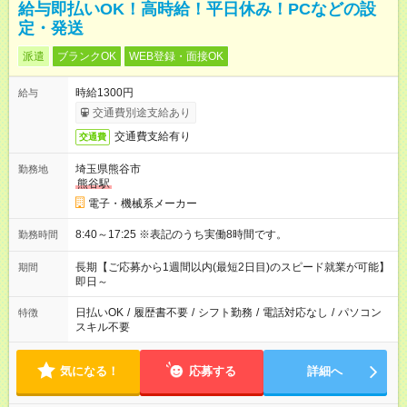
給与即払いOK！高時給！平日休み！PCなどの設
定・発送
派遣
ブランクOK
WEB登録・面接OK
時給1300円
給与
交通費別途支給あり
交通費支給有り
交通費
埼玉県熊谷市
勤務地
熊谷駅
電子・機械系メーカー
8:40～17:25 ※表記のうち実働8時間です。
勤務時間
長期【ご応募から1週間以内(最短2日目)のスピード就業が可能】
期間
即日～
日払いOK
/
履歴書不要
/
シフト勤務
/
電話対応なし
/
パソコン
特徴
スキル不要
気になる！
応募する
詳細へ