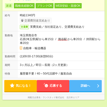
派遣
職種未経験OK
ブランクOK
WEB登録・面接OK
時給1340円
給与
交通費別途支給あり
実費支給／当社規定あり。交通費支給あり
交通費
埼玉県熊谷市
勤務地
石原(埼玉県)駅から車15分
/
熊谷駅
から車20分
/
持田駅から
車20分
自動車・輸送機器
(1)09:00-17:00(休憩60分)
勤務時間
3ヶ月以上／即日～長期（2ヶ月更新）
期間
履歴書不要
/
40～50代活躍中
/
服装自由
特徴
気になる！
応募する
詳細へ
掲載元企業名
ランスタッド株式会社 北日本エリア