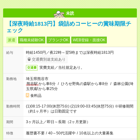
未読
【深夜時給1813円】袋詰めコーヒーの賞味期限チ
ェック
派遣
職種未経験OK
ブランクOK
WEB登録・面接OK
時給1450円／夜22時～翌5時までは深夜時給1813円
給与
交通費別途支給あり
実費支給／当社規定あり。
交通費
埼玉県熊谷市
勤務地
熊谷駅
から車6分
/
ひろせ野鳥の森駅から車8分
/
森林公園(埼
玉県)駅から車25分
食料品
(1)08:15-17:00(休憩75分) (2)19:00-03:45(休憩75分) ※研修期間
勤務時間
（約1ヶ月半）は日勤固定です
3ヶ月以上／即日～長期（2ヶ月更新）
期間
履歴書不要
/
40～50代活躍中
/
10名以上の大量募集
特徴