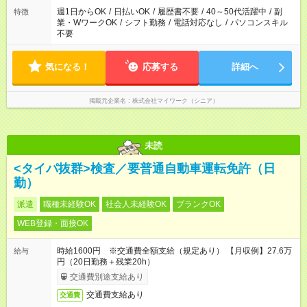
週1日からOK
/
日払いOK
/
履歴書不要
/
40～50代活躍中
/
副
特徴
業・WワークOK
/
シフト勤務
/
電話対応なし
/
パソコンスキル
不要
気になる！
応募する
詳細へ
掲載元企業名
株式会社マイワーク（シニア）
未読
<タイパ抜群>検査／要普通自動車運転免許（日
勤）
派遣
職種未経験OK
社会人未経験OK
ブランクOK
WEB登録・面接OK
時給1600円 ※交通費全額支給（規定あり） 【月収例】27.6万
給与
円（20日勤務＋残業20h）
交通費別途支給あり
交通費支給あり
交通費