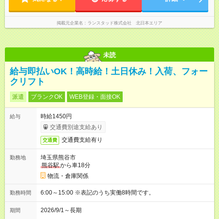
掲載元企業名
ランスタッド株式会社 北日本エリア
未読
給与即払いOK！高時給！土日休み！入荷、フォー
クリフト
派遣
ブランクOK
WEB登録・面接OK
時給1450円
給与
交通費別途支給あり
交通費支給有り
交通費
埼玉県熊谷市
勤務地
熊谷駅
から車18分
物流・倉庫関係
6:00～15:00 ※表記のうち実働8時間です。
勤務時間
2026/9/1～長期
期間