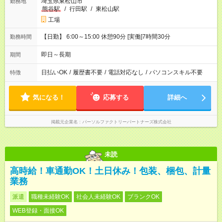
埼玉県東松山市
勤務地
熊谷駅
/
行田駅
/
東松山駅
工場
【日勤】 6:00～15:00 休憩90分 [実働]7時間30分
勤務時間
即日～長期
期間
日払いOK
/
履歴書不要
/
電話対応なし
/
パソコンスキル不要
特徴
気になる！
応募する
詳細へ
掲載元企業名
パーソルファクトリーパートナーズ株式会社
未読
高時給！車通勤OK！土日休み！包装、梱包、計量
業務
派遣
職種未経験OK
社会人未経験OK
ブランクOK
WEB登録・面接OK