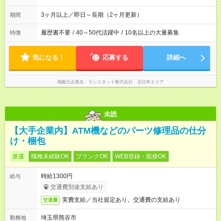
3ヶ月以上／即日～長期（2ヶ月更新）
期間
履歴書不要
/
40～50代活躍中
/
10名以上の大量募集
特徴
気になる！
応募する
詳細へ
掲載元企業名
ランスタッド株式会社 北日本エリア
未読
【大手企業内】ATM機などのパーツ修理品の仕分
け・梱包
派遣
職種未経験OK
ブランクOK
WEB登録・面接OK
時給1300円
給与
交通費別途支給あり
実費支給／当社規定あり。交通費の支給あり
交通費
埼玉県熊谷市
勤務地