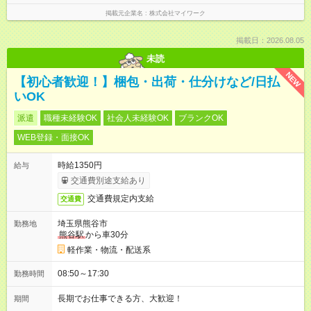
掲載元企業名
株式会社マイワーク
掲載日：2026.08.05
未読
NEW
【初心者歓迎！】梱包・出荷・仕分けなど/日払
いOK
派遣
職種未経験OK
社会人未経験OK
ブランクOK
WEB登録・面接OK
時給1350円
給与
交通費別途支給あり
交通費規定内支給
交通費
埼玉県熊谷市
勤務地
熊谷駅
から車30分
軽作業・物流・配送系
08:50～17:30
勤務時間
長期でお仕事できる方、大歓迎！
期間