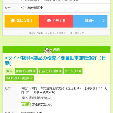
40～50代活躍中
特徴
気になる！
応募する
詳細へ
掲載元企業名
ランスタッド株式会社 北日本エリア
未読
<タイパ抜群>製品の検査／要自動車運転免許（日
勤）
派遣
職種未経験OK
社会人未経験OK
ブランクOK
WEB登録・面接OK
時給1600円 ※交通費全額支給（規定あり） 【月収例】27.6万
給与
円（20日勤務＋残業20h）
交通費別途支給あり
交通費支給あり
交通費