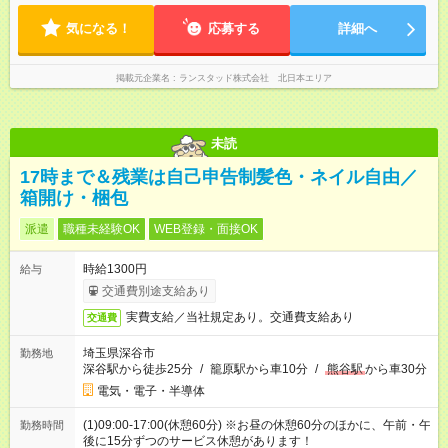
気になる！
応募する
詳細へ
掲載元企業名
ランスタッド株式会社 北日本エリア
未読
17時まで＆残業は自己申告制髪色・ネイル自由／
箱開け・梱包
派遣
職種未経験OK
WEB登録・面接OK
時給1300円
給与
交通費別途支給あり
実費支給／当社規定あり。交通費支給あり
交通費
埼玉県深谷市
勤務地
深谷駅から徒歩25分
/
籠原駅から車10分
/
熊谷駅
から車30分
電気・電子・半導体
(1)09:00-17:00(休憩60分) ※お昼の休憩60分のほかに、午前・午
勤務時間
後に15分ずつのサービス休憩があります！