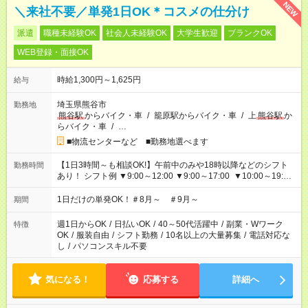
NEW
＼来社不要／単発1日OK＊コスメの仕分け
派遣
職種未経験OK
社会人未経験OK
大学生歓迎
ブランクOK
WEB登録・面接OK
時給1,300円～1,625円
給与
埼玉県熊谷市
勤務地
熊谷駅
からバイク・車
/
籠原駅からバイク・車
/
上
熊谷駅
か
らバイク・車
/
…
■物流センターなど ■勤務地選べます
【1日3時間～も相談OK!】午前中のみや18時以降などのシフト
勤務時間
あり！ シフト例 ▼9:00～12:00 ▼9:00～17:00 ▼10:00～19:00
▼18:00～21:00
1日だけの単発OK！＃8月～ ＃9月～
期間
週1日からOK
/
日払いOK
/
40～50代活躍中
/
副業・Wワーク
特徴
OK
/
服装自由
/
シフト勤務
/
10名以上の大量募集
/
電話対応な
し
/
パソコンスキル不要
気になる！
応募する
詳細へ