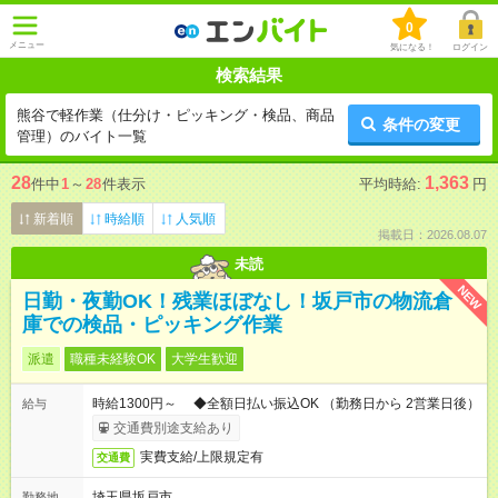
0
メニュー
気になる！
ログイン
検索結果
熊谷で軽作業（仕分け・ピッキング・検品、商品
条件の変更
管理）のバイト一覧
28
1,363
件中
1
～
28
件表示
平均時給:
円
新着順
時給順
人気順
掲載日：2026.08.07
未読
NEW
日勤・夜勤OK！残業ほぼなし！坂戸市の物流倉
庫での検品・ピッキング作業
派遣
職種未経験OK
大学生歓迎
時給1300円～ ◆全額日払い振込OK （勤務日から 2営業日後）
給与
交通費別途支給あり
実費支給/上限規定有
交通費
埼玉県坂戸市
勤務地