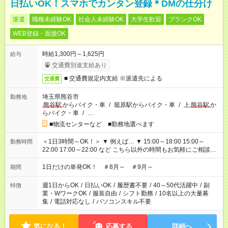
日払いOK！スマホでカンタン登録＊DMの仕分け
派遣
職種未経験OK
社会人未経験OK
大学生歓迎
ブランクOK
WEB登録・面接OK
時給1,300円～1,625円
給与
交通費別途支給あり
■ 交通費規定内支給 ※派遣先による
交通費
埼玉県熊谷市
勤務地
熊谷駅
からバイク・車
/
籠原駅からバイク・車
/
上
熊谷駅
か
らバイク・車
/
…
■物流センターなど ■勤務地選べます
＜1日3時間～OK！＞ ▼ 例えば… ▼ 15:00～18:00 15:00～
勤務時間
22:00 17:00～22:00 など こちら以外の時間もお気軽にご相談く
ださい！
1日だけの単発OK！ ＃8月～ ＃9月～
期間
週1日からOK
/
日払いOK
/
履歴書不要
/
40～50代活躍中
/
副
特徴
業・WワークOK
/
服装自由
/
シフト勤務
/
10名以上の大量募
集
/
電話対応なし
/
パソコンスキル不要
気になる！
応募する
詳細へ