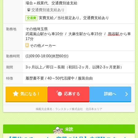
場合＋残業代、交通費別途支給
交通費別途支給あり
実費支給／当社規定あり。交通費支給あり
交通費
その他埼玉県
勤務地
武蔵嵐山駅から車10分
/
大麻生駅から車15分
/
熊谷駅
から車
17分
その他メーカー
(1)09:00-18:00(休憩60分)
勤務時間
3ヶ月以上／即日～長期（初回1‐2ヶ月、以降2‐3ヶ月更新）
期間
履歴書不要
/
40～50代活躍中
/
服装自由
特徴
気になる！
応募する
詳細へ
掲載元企業名
ランスタッド株式会社 北日本エリア
未読