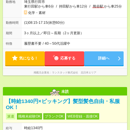
埼玉県行田市
勤務地
東行田駅から車6分
/
持田駅から車12分
/
熊谷駅
から車25分
化学・素材
(1)08:15-17:15(休憩60分)
勤務時間
3ヶ月以上／即日～長期（2ヶ月更新）
期間
履歴書不要
/
40～50代活躍中
特徴
気になる！
応募する
詳細へ
掲載元企業名
ランスタッド株式会社 北日本エリア
未読
【時給1340円×ピッキング】髪型髪色自由・私服
OK！
派遣
職種未経験OK
ブランクOK
WEB登録・面接OK
時給1340円
給与