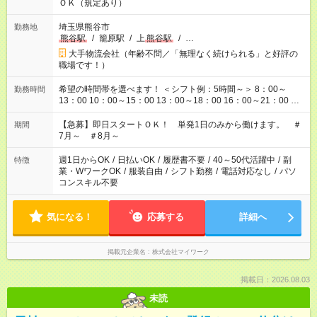
ＯＫ（規定あり）
埼玉県熊谷市
勤務地
熊谷駅
/
籠原駅
/
上
熊谷駅
/
…
大手物流会社（年齢不問／「無理なく続けられる」と好評の
職場です！）
希望の時間帯を選べます！ ＜シフト例：5時間～＞ 8：00～
勤務時間
13：00 10：00～15：00 13：00～18：00 16：00～21：00 ＜
シフト例：8時間～＞ ・10：00～19：00 ・13：00～22：00 ・
22：00～翌6：00 など！是非ご希望をお聞かせください！
【急募】即日スタートＯＫ！ 単発1日のみから働けます。 ＃
期間
7月～ ＃8月～
週1日からOK
/
日払いOK
/
履歴書不要
/
40～50代活躍中
/
副
特徴
業・WワークOK
/
服装自由
/
シフト勤務
/
電話対応なし
/
パソ
コンスキル不要
気になる！
応募する
詳細へ
掲載元企業名
株式会社マイワーク
掲載日：2026.08.03
未読