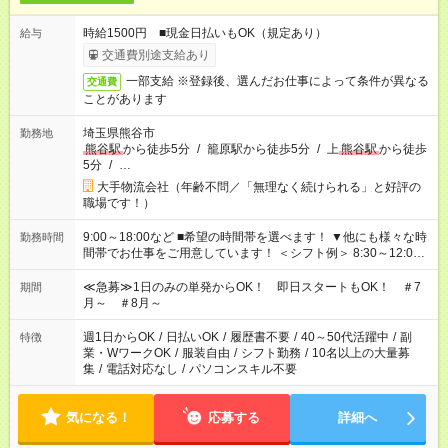
時給1500円 ■現金日払いもOK（規定あり）
給与
交通費別途支給あり
一部支給 ※登録後、選んだお仕事によって条件が異なる
交通費
ことがあります
埼玉県熊谷市
勤務地
熊谷駅
から徒歩5分
/
籠原駅から徒歩5分
/
上
熊谷駅
から徒歩
5分
/
…
大手物流会社（年齢不問／「無理なく続けられる」と好評の
職場です！）
9:00～18:00など ■希望の時間帯を選べます！ ▼他にも様々な時
勤務時間
間帯でお仕事をご用意しています！ ＜シフト例＞ 8:30～12:00
17:00～22:00 13:00～22:00 22:00～翌6:00 など
≪急募≫1日のみの単発からOK！ 即日スタートもOK！ ＃7
期間
月～ ＃8月～
週1日からOK
/
日払いOK
/
履歴書不要
/
40～50代活躍中
/
副
特徴
業・WワークOK
/
服装自由
/
シフト勤務
/
10名以上の大量募
集
/
電話対応なし
/
パソコンスキル不要
気になる！
応募する
詳細へ