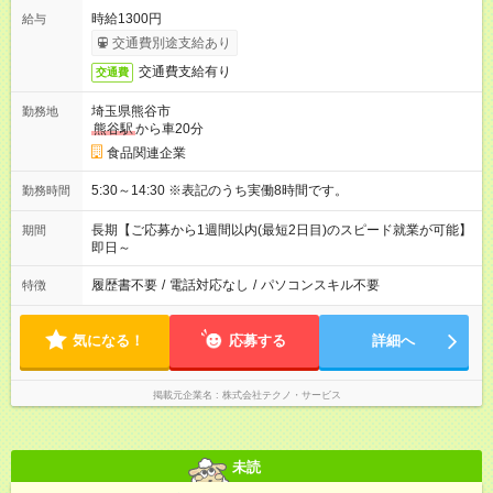
時給1300円
給与
交通費別途支給あり
交通費支給有り
交通費
埼玉県熊谷市
勤務地
熊谷駅
から車20分
食品関連企業
5:30～14:30 ※表記のうち実働8時間です。
勤務時間
長期【ご応募から1週間以内(最短2日目)のスピード就業が可能】
期間
即日～
履歴書不要
/
電話対応なし
/
パソコンスキル不要
特徴
気になる！
応募する
詳細へ
掲載元企業名
株式会社テクノ・サービス
未読