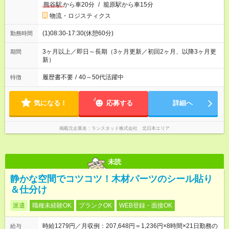
熊谷駅
から車20分
/
籠原駅から車15分
物流・ロジスティクス
(1)08:30-17:30(休憩60分)
勤務時間
3ヶ月以上／即日～長期（3ヶ月更新／初回2ヶ月、以降3ヶ月更
期間
新）
履歴書不要
/
40～50代活躍中
特徴
気になる！
応募する
詳細へ
掲載元企業名
ランスタッド株式会社 北日本エリア
未読
静かな空間でコツコツ！木材パーツのシール貼り
＆仕分け
派遣
職種未経験OK
ブランクOK
WEB登録・面接OK
時給1279円／月収例：207,648円＝1,236円×8時間×21日勤務の
給与