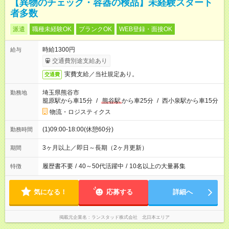
【異物のチェック・容器の検品】未経験スタート
者多数
派遣
職種未経験OK
ブランクOK
WEB登録・面接OK
時給1300円
給与
交通費別途支給あり
実費支給／当社規定あり。
交通費
埼玉県熊谷市
勤務地
籠原駅から車15分
/
熊谷駅
から車25分
/
西小泉駅から車15分
物流・ロジスティクス
(1)09:00-18:00(休憩60分)
勤務時間
3ヶ月以上／即日～長期（2ヶ月更新）
期間
履歴書不要
/
40～50代活躍中
/
10名以上の大量募集
特徴
気になる！
応募する
詳細へ
掲載元企業名
ランスタッド株式会社 北日本エリア