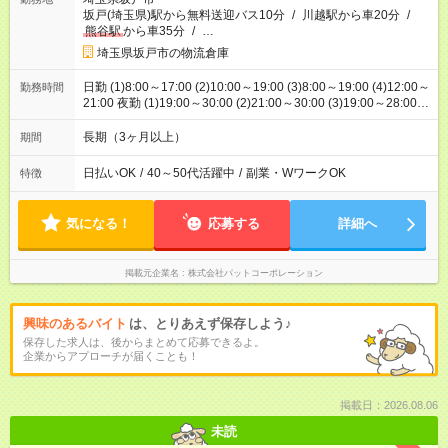
坂戸(埼玉県)駅から無料送迎バス10分
/
川越駅から車20分
/
熊谷駅
から車35分
/
…
埼玉県坂戸市の物流倉庫
日勤 (1)8:00～17:00 (2)10:00～19:00 (3)8:00～19:00 (4)12:00～
勤務時間
21:00 夜勤 (1)19:00～30:00 (2)21:00～30:00 (3)19:00～28:00
(4)19:00～28:00 (5)19:00～29:00 ※1ヶ月単位の変形労働時間制
長期（3ヶ月以上）
期間
日払いOK
/
40～50代活躍中
/
副業・WワークOK
特徴
気になる！
応募する
詳細へ
掲載元企業名
株式会社パットコーポレーション
興味のあるバイト
は、とりあえず保存しよう♪
保存した求人は、後からまとめて応募できるよ。
企業からアプローチが届くことも！
掲載日：2026.08.06
未読