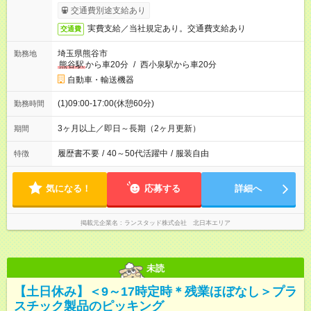
交通費別途支給あり
実費支給／当社規定あり。交通費支給あり
交通費
埼玉県熊谷市
勤務地
熊谷駅
から車20分
/
西小泉駅から車20分
自動車・輸送機器
(1)09:00-17:00(休憩60分)
勤務時間
3ヶ月以上／即日～長期（2ヶ月更新）
期間
履歴書不要
/
40～50代活躍中
/
服装自由
特徴
気になる！
応募する
詳細へ
掲載元企業名
ランスタッド株式会社 北日本エリア
未読
【土日休み】＜9～17時定時＊残業ほぼなし＞プラ
スチック製品のピッキング