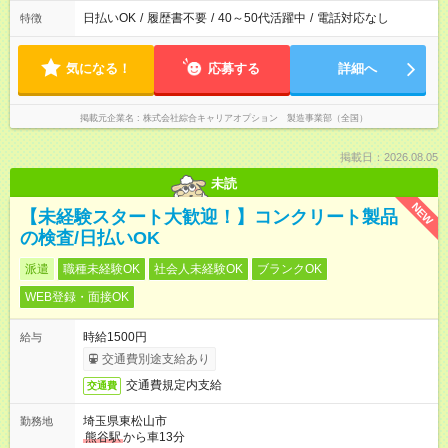
日払いOK
/
履歴書不要
/
40～50代活躍中
/
電話対応なし
特徴
気になる！
応募する
詳細へ
掲載元企業名
株式会社綜合キャリアオプション 製造事業部（全国）
掲載日：2026.08.05
未読
NEW
【未経験スタート大歓迎！】コンクリート製品
の検査/日払いOK
派遣
職種未経験OK
社会人未経験OK
ブランクOK
WEB登録・面接OK
時給1500円
給与
交通費別途支給あり
交通費規定内支給
交通費
埼玉県東松山市
勤務地
熊谷駅
から車13分