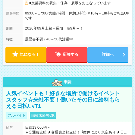
■文芸資料の収集・保存・展示をおこなっています
09:00～17:00(実働7時間 休憩1時間) ※10時～18時もご相談OK
勤務時間
です！
2026年09月上旬～長期 ※9月～！
期間
履歴書不要
/
40～50代活躍中
特徴
気になる！
応募する
詳細へ
未読
人気イベントも！好きな場所で働けるイベント
スタッフ☆来社不要！働いたその日に給料もら
える日払い/T1
アルバイト
職種未経験OK
日給13,000円～
給与
＋交通費支給 ★交通費全額支給！ ┗案件により規定あり ★日払