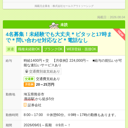
掲載元企業名
株式会社セールスアウトソーシング
掲載日：2026.08.04
未読
NEW
4名募集！未経験でも大丈夫＊ピタッと17時ま
で＊問い合わせ対応など＊電話なし
派遣
職種未経験OK
ブランクOK
WEB登録・面接OK
時給1400円＋交 【月収例】224,000円～ ■給与の前払いが可
給与
能な速払いサービスあり
交通費別途支給あり
交通費支給あり
交通費
20～25万円
月収例
埼玉県熊谷市
勤務地
熊谷駅
から徒歩5分
証券会社
8:00～17:00 ※休憩60分。※9時～17時の勤務もあります。
勤務時間
2026/09/01～長期 ※9月～！
期間