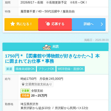
2026/8/17～長期 ※長期更新予定 ※8月～OK！
期間
履歴書不要
/
40～50代活躍中
/
服装自由
特徴
気になる！
応募する
詳細へ
掲載日：2026.08.03
未読
1750円＊【図書館や博物館が好きなかたへ】本
に囲まれてお仕事＊事務
派遣
職種未経験OK
ブランクOK
WEB登録・面接OK
時給1750円 月収例 245,000円
給与
交通費別途支給あり
全額支給
交通費
20～25万円
月収例
埼玉県所沢市
勤務地
東所沢駅から徒歩10分
/
所沢駅から民間バス12分