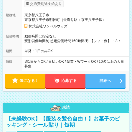
いOK！（規定あり） ┗働いたその日に現金GET♪ お仕事後はコ
交通費別途支給あり
ンビニATMから 日払い分を引き落とせます！ 【試用期間】試
用期間なし
東京都八王子市
勤務地
東京都八王子市明神町（最寄り駅：京王八王子駅）
株式会社ワンベルウッズ
勤務時間は指定なし
勤務時間
変形労働時間制 想定労働時間160時間/月 【シフト例】 ・8：00
～21：00
単発・1日のみOK
期間
週1日からOK / 日払いOK / 副業・WワークOK / 10名以上の大量
特徴
募集
気になる！
応募する
詳細へ
未読
【未経験OK】【服装＆髪色自由！】お菓子のピ
ッキング・シール貼り｜短期