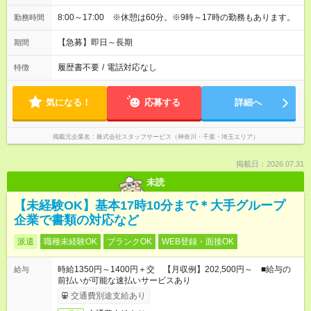
8:00～17:00 ※休憩は60分。※9時～17時の勤務もあります。
勤務時間
【急募】即日～長期
期間
履歴書不要
/
電話対応なし
特徴
気になる！
応募する
詳細へ
掲載元企業名
株式会社スタッフサービス（神奈川・千葉・埼玉エリア）
掲載日：2026.07.31
未読
【未経験OK】基本17時10分まで＊大手グループ
企業で書類の対応など
派遣
職種未経験OK
ブランクOK
WEB登録・面接OK
時給1350円～1400円＋交 【月収例】202,500円～ ■給与の
給与
前払いが可能な速払いサービスあり
交通費別途支給あり