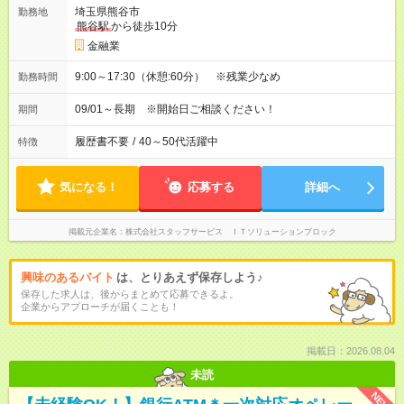
埼玉県熊谷市
勤務地
熊谷駅
から徒歩10分
金融業
9:00～17:30（休憩:60分） ※残業少なめ
勤務時間
09/01～長期 ※開始日ご相談ください！
期間
履歴書不要
/
40～50代活躍中
特徴
気になる！
応募する
詳細へ
掲載元企業名
株式会社スタッフサービス ＩＴソリューションブロック
興味のあるバイト
は、とりあえず保存しよう♪
保存した求人は、後からまとめて応募できるよ。
企業からアプローチが届くことも！
掲載日：2026.08.04
未読
NEW