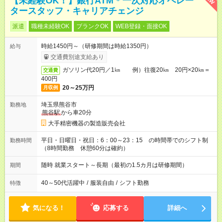
【未経験OK！】銀行ATM＊一次対応オペレー
タースタッフ・キャリアチェンジ
派遣
職種未経験OK
ブランクOK
WEB登録・面接OK
時給1450円～（研修期間は時給1350円）
給与
交通費別途支給あり
ガソリン代20円／1㎞ 例）往復20㎞ 20円×20㎞＝
交通費
400円
20～25万円
月収例
埼玉県熊谷市
勤務地
熊谷駅
から車20分
大手精密機器の製造販売会社
平日・日曜日・祝日：6：00～23：15 の時間帯でのシフト制
勤務時間
（8時間勤務 休憩60分は確約）
随時 就業スタート～長期（最初の1.5カ月は研修期間）
期間
40～50代活躍中
/
服装自由
/
シフト勤務
特徴
気になる！
応募する
詳細へ