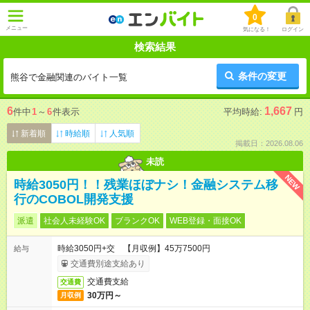
0
メニュー
気になる！
ログイン
検索結果
条件の変更
熊谷で金融関連のバイト一覧
6
1,667
件中
1
～
6
件表示
平均時給:
円
新着順
時給順
人気順
掲載日：2026.08.06
未読
NEW
時給3050円！！残業ほぼナシ！金融システム移
行のCOBOL開発支援
派遣
社会人未経験OK
ブランクOK
WEB登録・面接OK
時給3050円+交 【月収例】45万7500円
給与
交通費別途支給あり
交通費支給
交通費
30万円～
月収例