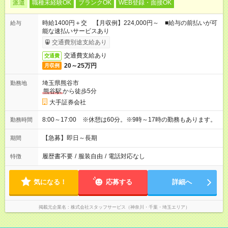
派遣
職種未経験OK
ブランクOK
WEB登録・面接OK
時給1400円＋交 【月収例】224,000円～ ■給与の前払いが可
給与
能な速払いサービスあり
交通費別途支給あり
交通費支給あり
交通費
20～25万円
月収例
埼玉県熊谷市
勤務地
熊谷駅
から徒歩5分
大手証券会社
8:00～17:00 ※休憩は60分。※9時～17時の勤務もあります。
勤務時間
【急募】即日～長期
期間
履歴書不要
/
服装自由
/
電話対応なし
特徴
気になる！
応募する
詳細へ
掲載元企業名
株式会社スタッフサービス（神奈川・千葉・埼玉エリア）