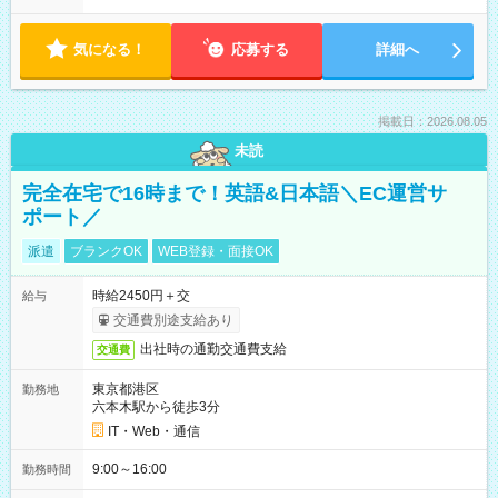
気になる！
応募する
詳細へ
掲載日：2026.08.05
未読
完全在宅で16時まで！英語&日本語＼EC運営サ
ポート／
派遣
ブランクOK
WEB登録・面接OK
時給2450円＋交
給与
交通費別途支給あり
出社時の通勤交通費支給
交通費
東京都港区
勤務地
六本木駅から徒歩3分
IT・Web・通信
9:00～16:00
勤務時間