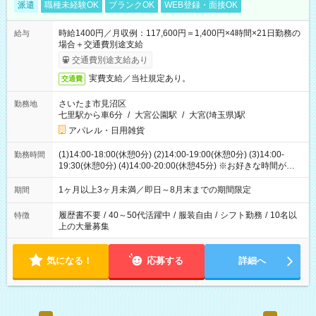
派遣
職種未経験OK
ブランクOK
WEB登録・面接OK
時給1400円／月収例：117,600円＝1,400円×4時間×21日勤務の
給与
場合＋交通費別途支給
交通費別途支給あり
実費支給／当社規定あり。
交通費
さいたま市見沼区
勤務地
七里駅から車6分
/
大宮公園駅
/
大宮(埼玉県)駅
アパレル・日用雑貨
(1)14:00-18:00(休憩0分) (2)14:00-19:00(休憩0分) (3)14:00-
勤務時間
19:30(休憩0分) (4)14:00-20:00(休憩45分) ※お好きな時間が選べ
ます
1ヶ月以上3ヶ月未満／即日～8月末までの期間限定
期間
履歴書不要
/
40～50代活躍中
/
服装自由
/
シフト勤務
/
10名以
特徴
上の大量募集
気になる！
応募する
詳細へ