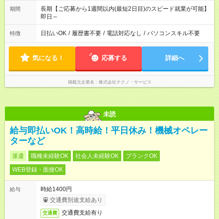
長期【ご応募から1週間以内(最短2日目)のスピード就業が可能】
期間
即日～
日払いOK
/
履歴書不要
/
電話対応なし
/
パソコンスキル不要
特徴
気になる！
応募する
詳細へ
掲載元企業名
株式会社テクノ・サービス
未読
給与即払いOK！高時給！平日休み！機械オペレー
ターなど
派遣
職種未経験OK
社会人未経験OK
ブランクOK
WEB登録・面接OK
時給1400円
給与
交通費別途支給あり
交通費支給有り
交通費