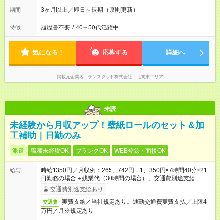
3ヶ月以上／即日～長期（原則更新）
期間
履歴書不要
/
40～50代活躍中
特徴
気になる！
応募する
詳細へ
掲載元企業名
ランスタッド株式会社 北関東エリア
未読
未経験から月収アップ！壁紙ロールのセット＆加
工補助｜日勤のみ
派遣
職種未経験OK
ブランクOK
WEB登録・面接OK
時給1350円／月収例：265、742円＝1、350円×7時間40分×21
給与
日勤務の場合＋残業代（30時間の場合）、交通費別途支給
交通費別途支給あり
実費支給／当社規定あり。通勤交通費実費支払／上限4
交通費
万円／月※規定あり