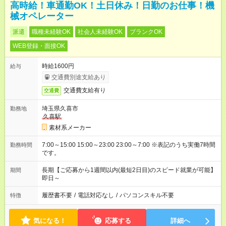
高時給！車通勤OK！土日休み！日勤のお仕事！機
械オペレーター
派遣
職種未経験OK
社会人未経験OK
ブランクOK
WEB登録・面接OK
時給1600円
給与
交通費別途支給あり
交通費支給有り
交通費
埼玉県久喜市
勤務地
久喜駅
素材系メーカー
7:00～15:00 15:00～23:00 23:00～7:00 ※表記のうち実働7時間
勤務時間
です。
長期【ご応募から1週間以内(最短2日目)のスピード就業が可能】
期間
即日～
履歴書不要
/
電話対応なし
/
パソコンスキル不要
特徴
気になる！
応募する
詳細へ