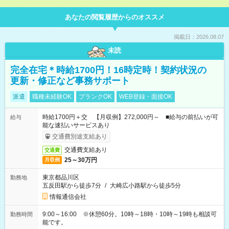
あなたの閲覧履歴からのオススメ
掲載日：2026.08.07
未読
完全在宅＊時給1700円！16時定時！契約状況の
更新・修正など事務サポート
派遣
職種未経験OK
ブランクOK
WEB登録・面接OK
時給1700円＋交 【月収例】272,000円～ ■給与の前払いが可
給与
能な速払いサービスあり
交通費別途支給あり
交通費支給あり
交通費
25～30万円
月収例
東京都品川区
勤務地
五反田駅から徒歩7分
/
大崎広小路駅から徒歩5分
情報通信会社
9:00～16:00 ※休憩60分。10時～18時・10時～19時も相談可
勤務時間
能です。