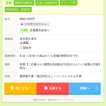
派遣
職種未経験OK
社会人未経験OK
ブランクOK
WEB登録・面接OK
時給1300円
給与
交通費別途支給あり
交通費支給有り
交通費
埼玉県久喜市
勤務地
久喜駅
製造外
8:10～16:40 ※表記のうち実働7時間30分です。
勤務時間
長期【ご応募から1週間以内(最短2日目)のスピード就業が可能】
期間
即日～
履歴書不要
/
電話対応なし
/
パソコンスキル不要
特徴
気になる！
応募する
詳細へ
掲載元企業名
株式会社テクノ・サービス