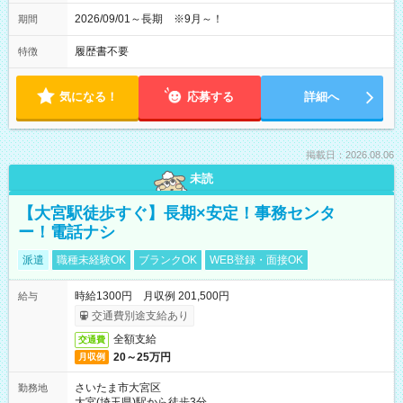
2026/09/01～長期 ※9月～！
期間
履歴書不要
特徴
気になる！
応募する
詳細へ
掲載日：2026.08.06
未読
【大宮駅徒歩すぐ】長期×安定！事務センタ
ー！電話ナシ
派遣
職種未経験OK
ブランクOK
WEB登録・面接OK
時給1300円 月収例 201,500円
給与
交通費別途支給あり
全額支給
交通費
20～25万円
月収例
さいたま市大宮区
勤務地
大宮(埼玉県)駅から徒歩3分