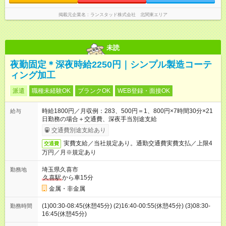
掲載元企業名
ランスタッド株式会社 北関東エリア
未読
夜勤固定＊深夜時給2250円｜シンプル製造コーテ
ィング加工
派遣
職種未経験OK
ブランクOK
WEB登録・面接OK
時給1800円／月収例：283、500円＝1、800円×7時間30分×21
給与
日勤務の場合＋交通費、深夜手当別途支給
交通費別途支給あり
実費支給／当社規定あり。通勤交通費実費支払／上限4
交通費
万円／月※規定あり
埼玉県久喜市
勤務地
久喜駅
から車15分
金属・非金属
(1)00:30-08:45(休憩45分) (2)16:40-00:55(休憩45分) (3)08:30-
勤務時間
16:45(休憩45分)