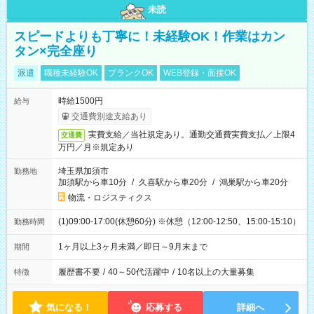
未読
スピードよりも丁寧に！未経験OK！作業はカン
タン×完全座り
派遣
職種未経験OK
ブランクOK
WEB登録・面接OK
時給1500円
給与
交通費別途支給あり
実費支給／当社規定あり。通勤交通費実費支払／上限4
交通費
万円／月※規定あり
埼玉県加須市
勤務地
加須駅から車10分
/
久喜駅から車20分
/
鴻巣駅から車20分
物流・ロジスティクス
(1)09:00-17:00(休憩60分) ※休憩（12:00-12:50、15:00-15:10）
勤務時間
1ヶ月以上3ヶ月未満／即日～9月末まで
期間
履歴書不要
/
40～50代活躍中
/
10名以上の大量募集
特徴
気になる！
応募する
詳細へ