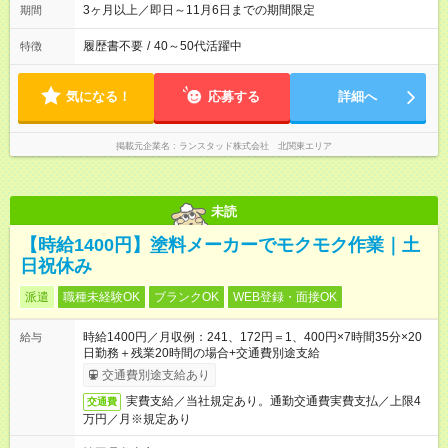
3ヶ月以上／即日～11月6日までの期間限定
期間
履歴書不要
/
40～50代活躍中
特徴
気になる！
応募する
詳細へ
掲載元企業名
ランスタッド株式会社 北関東エリア
未読
【時給1400円】塗料メーカーでモクモク作業｜土
日祝休み
派遣
職種未経験OK
ブランクOK
WEB登録・面接OK
時給1400円／月収例：241、172円＝1、400円×7時間35分×20
給与
日勤務＋残業20時間の場合+交通費別途支給
交通費別途支給あり
実費支給／当社規定あり。通勤交通費実費支払／上限4
交通費
万円／月※規定あり