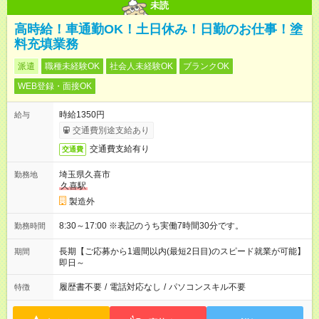
未読
高時給！車通勤OK！土日休み！日勤のお仕事！塗
料充填業務
派遣
職種未経験OK
社会人未経験OK
ブランクOK
WEB登録・面接OK
時給1350円
給与
交通費別途支給あり
交通費支給有り
交通費
埼玉県久喜市
勤務地
久喜駅
製造外
8:30～17:00 ※表記のうち実働7時間30分です。
勤務時間
長期【ご応募から1週間以内(最短2日目)のスピード就業が可能】
期間
即日～
履歴書不要
/
電話対応なし
/
パソコンスキル不要
特徴