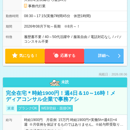
事務代行業
08:30～17:15(実働7時間45分 休憩1時間)
勤務時間
2026年08月下旬～長期 ※8月～！
期間
履歴書不要
/
40～50代活躍中
/
服装自由
/
電話対応なし
/
パソ
特徴
コンスキル不要
気になる！
応募する
詳細へ
掲載日：2026.08.06
未読
完全在宅＊時給1900円！週4日＆10～16時！メ
ディアコンサル企業で事務アシ
派遣
ブランクOK
WEB登録・面接OK
時給1900円 月収例 15万円 時給1900円×実働5h×週4日×4
給与
週 ※月収例を保証するものではありません。※給与即受取りサ
ービス利用可（利用条件有）