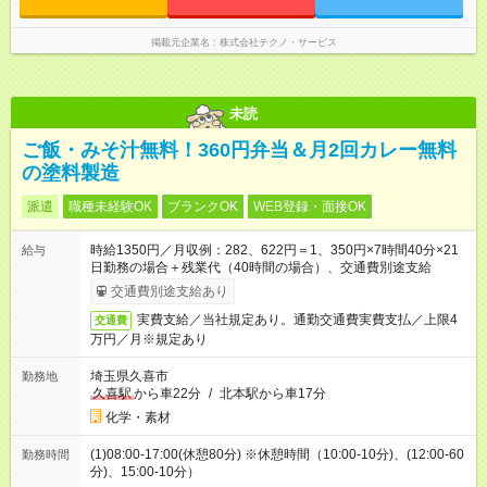
掲載元企業名
株式会社テクノ・サービス
未読
ご飯・みそ汁無料！360円弁当＆月2回カレー無料
の塗料製造
派遣
職種未経験OK
ブランクOK
WEB登録・面接OK
時給1350円／月収例：282、622円＝1、350円×7時間40分×21
給与
日勤務の場合＋残業代（40時間の場合）、交通費別途支給
交通費別途支給あり
実費支給／当社規定あり。通勤交通費実費支払／上限4
交通費
万円／月※規定あり
埼玉県久喜市
勤務地
久喜駅
から車22分
/
北本駅から車17分
化学・素材
(1)08:00-17:00(休憩80分) ※休憩時間（10:00-10分)、(12:00-60
勤務時間
分)、15:00-10分）