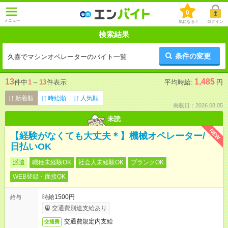
0
メニュー
気になる！
ログイン
検索結果
条件の変更
久喜でマシンオペレーターのバイト一覧
13
1,485
件中
1
～
13
件表示
平均時給:
円
新着順
時給順
人気順
掲載日：2026.08.05
未読
NEW
【経験がなくても大丈夫＊】機械オペレーター/
日払いOK
派遣
職種未経験OK
社会人未経験OK
ブランクOK
WEB登録・面接OK
時給1500円
給与
交通費別途支給あり
交通費規定内支給
交通費