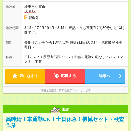
埼玉県久喜市
勤務地
久喜駅
製造外
8:15～17:15 16:45～8:45 ※表記のうち実働7時間30分から13時
勤務時間
間です。
長期【ご応募から1週間以内(最短2日目)のスピード就業が可能】
期間
即日～
日払いOK
/
履歴書不要
/
シフト勤務
/
電話対応なし
/
パソコン
特徴
スキル不要
気になる！
応募する
詳細へ
掲載元企業名
株式会社テクノ・サービス
未読
高時給！車通勤OK！土日休み！機械セット・検査
作業