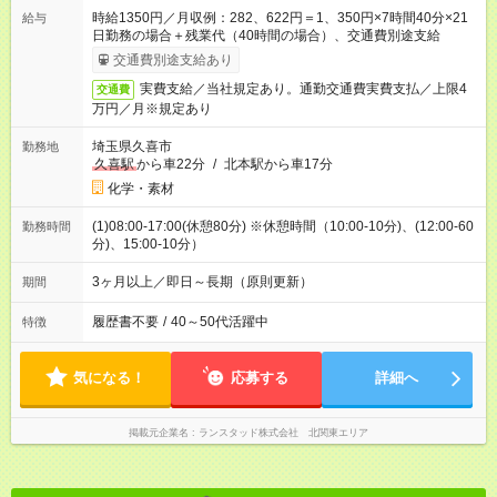
時給1350円／月収例：282、622円＝1、350円×7時間40分×21
給与
日勤務の場合＋残業代（40時間の場合）、交通費別途支給
交通費別途支給あり
実費支給／当社規定あり。通勤交通費実費支払／上限4
交通費
万円／月※規定あり
埼玉県久喜市
勤務地
久喜駅
から車22分
/
北本駅から車17分
化学・素材
(1)08:00-17:00(休憩80分) ※休憩時間（10:00-10分)、(12:00-60
勤務時間
分)、15:00-10分）
3ヶ月以上／即日～長期（原則更新）
期間
履歴書不要
/
40～50代活躍中
特徴
気になる！
応募する
詳細へ
掲載元企業名
ランスタッド株式会社 北関東エリア