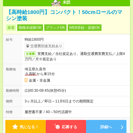
未読
【高時給1800円】コンパクト！50cmロールのマ
シン塗装
派遣
職種未経験OK
ブランクOK
WEB登録・面接OK
時給1800円
給与
交通費別途支給あり
実費支給／当社規定あり。通勤交通費実費支払／上限4
交通費
万円／月※規定あり
埼玉県久喜市
勤務地
久喜駅
から車15分
金属・非金属
(1)00:30-08:45(休憩45分)
勤務時間
3ヶ月以上／即日～11月6日までの期間限定
期間
履歴書不要
/
40～50代活躍中
特徴
気になる！
応募する
詳細へ