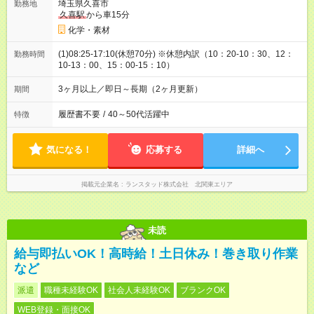
埼玉県久喜市
勤務地
久喜駅
から車15分
化学・素材
(1)08:25-17:10(休憩70分) ※休憩内訳（10：20-10：30、12：
勤務時間
10-13：00、15：00-15：10）
3ヶ月以上／即日～長期（2ヶ月更新）
期間
履歴書不要
/
40～50代活躍中
特徴
気になる！
応募する
詳細へ
掲載元企業名
ランスタッド株式会社 北関東エリア
未読
給与即払いOK！高時給！土日休み！巻き取り作業
など
派遣
職種未経験OK
社会人未経験OK
ブランクOK
WEB登録・面接OK