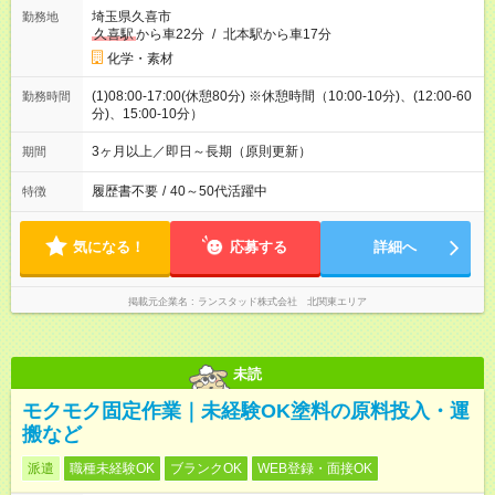
埼玉県久喜市
勤務地
久喜駅
から車22分
/
北本駅から車17分
化学・素材
(1)08:00-17:00(休憩80分) ※休憩時間（10:00-10分)、(12:00-60
勤務時間
分)、15:00-10分）
3ヶ月以上／即日～長期（原則更新）
期間
履歴書不要
/
40～50代活躍中
特徴
気になる！
応募する
詳細へ
掲載元企業名
ランスタッド株式会社 北関東エリア
未読
モクモク固定作業｜未経験OK塗料の原料投入・運
搬など
派遣
職種未経験OK
ブランクOK
WEB登録・面接OK