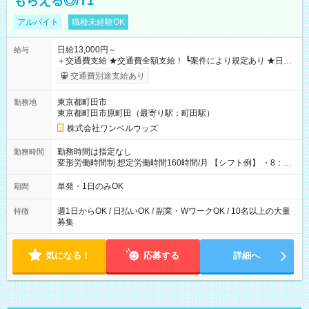
もらえる◎/T1
アルバイト
職種未経験OK
日給13,000円～
給与
＋交通費支給 ★交通費全額支給！ ┗案件により規定あり ★日払
いOK！（規定あり） ┗働いたその日に現金GET♪ お仕事後はコ
交通費別途支給あり
ンビニATMから 日払い分を引き落とせます！ 【試用期間】試
用期間なし
東京都町田市
勤務地
東京都町田市原町田（最寄り駅：町田駅）
株式会社ワンベルウッズ
勤務時間は指定なし
勤務時間
変形労働時間制 想定労働時間160時間/月 【シフト例】 ・8：00
～21：00
単発・1日のみOK
期間
週1日からOK / 日払いOK / 副業・WワークOK / 10名以上の大量
特徴
募集
気になる！
応募する
詳細へ