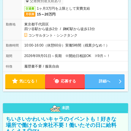
交通費別途支給あり
1ヶ月3万円を上限として実費支給
交通費
15～20万円
月収例
東京都千代田区
勤務地
四ツ谷駅から徒歩2分
/
麹町駅から徒歩13分
コンサルタント・シンクタンク
10:00-16:00（休憩60分）実働5時間（残業少なめ！）
勤務時間
2026年09月01日～長期 ※開始日相談OK ※9月～！
期間
履歴書不要
/
服装自由
特徴
気になる！
応募する
詳細へ
未読
ちいさいかわいいキャラのイベントも！好きな
場所で働ける☆来社不要！働いたその日に給料