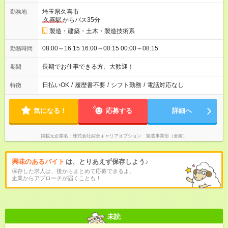
埼玉県久喜市
勤務地
久喜駅
からバス35分
製造・建築・土木・製造技術系
08:00～16:15 16:00～00:15 00:00～08:15
勤務時間
長期でお仕事できる方、大歓迎！
期間
日払いOK
/
履歴書不要
/
シフト勤務
/
電話対応なし
特徴
気になる！
応募する
詳細へ
掲載元企業名
株式会社綜合キャリアオプション 製造事業部（全国）
興味のあるバイト
は、とりあえず保存しよう♪
保存した求人は、後からまとめて応募できるよ。
企業からアプローチが届くことも！
未読