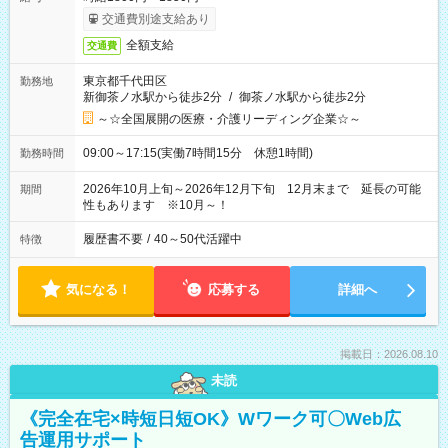
交通費別途支給あり
全額支給
交通費
東京都千代田区
勤務地
新御茶ノ水駅から徒歩2分
/
御茶ノ水駅から徒歩2分
～☆全国展開の医療・介護リーディング企業☆～
09:00～17:15(実働7時間15分 休憩1時間)
勤務時間
2026年10月上旬～2026年12月下旬 12月末まで 延長の可能
期間
性もあります ※10月～！
履歴書不要
/
40～50代活躍中
特徴
気になる！
応募する
詳細へ
掲載日：2026.08.10
未読
《完全在宅×時短日短OK》Wワーク可〇Web広
告運用サポート