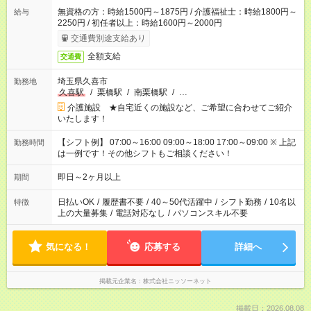
無資格の方：時給1500円～1875円 / 介護福祉士：時給1800円～
給与
2250円 / 初任者以上：時給1600円～2000円
交通費別途支給あり
全額支給
交通費
埼玉県久喜市
勤務地
久喜駅
/
栗橋駅
/
南栗橋駅
/
…
介護施設 ★自宅近くの施設など、ご希望に合わせてご紹介
いたします！
【シフト例】 07:00～16:00 09:00～18:00 17:00～09:00 ※ 上記
勤務時間
は一例です！その他シフトもご相談ください！
即日～2ヶ月以上
期間
日払いOK
/
履歴書不要
/
40～50代活躍中
/
シフト勤務
/
10名以
特徴
上の大量募集
/
電話対応なし
/
パソコンスキル不要
気になる！
応募する
詳細へ
掲載元企業名
株式会社ニッソーネット
掲載日：2026.08.08