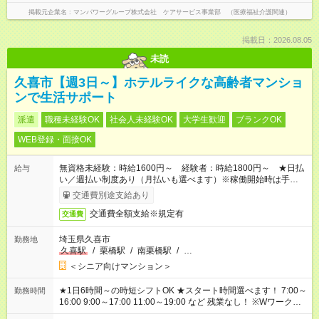
掲載元企業名
マンパワーグループ株式会社 ケアサービス事業部 （医療福祉介護関連）
掲載日：2026.08.05
未読
久喜市【週3日～】ホテルライクな高齢者マンショ
ンで生活サポート
派遣
職種未経験OK
社会人未経験OK
大学生歓迎
ブランクOK
WEB登録・面接OK
無資格未経験：時給1600円～ 経験者：時給1800円～ ★日払
給与
い／週払い制度あり（月払いも選べます）※稼働開始時は手続き
完了次第のお支払いとなります。
交通費別途支給あり
交通費全額支給※規定有
交通費
埼玉県久喜市
勤務地
久喜駅
/
栗橋駅
/
南栗橋駅
/
…
＜シニア向けマンション＞
★1日6時間～の時短シフトOK ★スタート時間選べます！ 7:00～
勤務時間
16:00 9:00～17:00 11:00～19:00 など 残業なし！ ※Wワークの
場合、他のお仕事と合わせ週40時間超の就業はご案内できませ